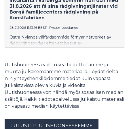
Invånarna i Vårberga kommer från och med
31.8.2026 att få sina rådgivningstjänster vid
Borgå familjecenters rådgivning på
Konstfabriken
28.7.2026 11:13:16 EEST
|
Pressmeddelande
Östra Nylands välfärdsområde förnyar nätverket av
rådgivningsbyråer efter ett beslut av
välfärdsområdesfullmäktige. Verksamheten vid
rådgivningen i Vårberga i Borgå upphör 25.8.2026. Från
och med 31.8 kommer invånarna i området att få hjälp
Uutishuoneessa voit lukea tiedotteitamme ja
vid Borgå familjecenters rådgivning på Konstfabriken.
muuta julkaisemaamme materiaalia. Löydät sieltä
niin yhteyshenkilöidemme tiedot kuin vapaasti
julkaistavissa olevia kuvia ja videoita.
Uutishuoneessa voit nähdä myös sosiaalisen median
sisältöjä. Kaikki tiedotepalvelussa julkaistu materiaali
on vapaasti median käytettävissä.
TUTUSTU UUTISHUONEESEEMME