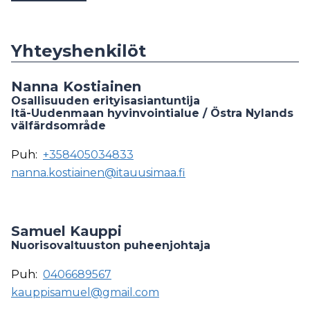
Yhteyshenkilöt
Nanna Kostiainen
Osallisuuden erityisasiantuntija
Itä-Uudenmaan hyvinvointialue / Östra Nylands
välfärdsområde
Puh:
+358405034833
nanna.kostiainen@itauusimaa.fi
Samuel Kauppi
Nuorisovaltuuston puheenjohtaja
Puh:
0406689567
kauppisamuel@gmail.com