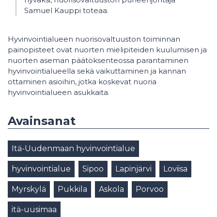
Samuel Kauppi toteaa.
Hyvinvointialueen nuorisovaltuuston toiminnan
painopisteet ovat nuorten mielipiteiden kuulumisen ja
nuorten aseman päätöksenteossa parantaminen
hyvinvointialueella sekä vaikuttaminen ja kannan
ottaminen asioihin, jotka koskevat nuoria
hyvinvointialueen asukkaita.
Avainsanat
Itä-Uudenmaan hyvinvointialue
hyvinvointialue
Sipoo
Lapinjärvi
Loviisa
Myrskylä
Pukkila
Askola
Porvoo
itä-uusimaa