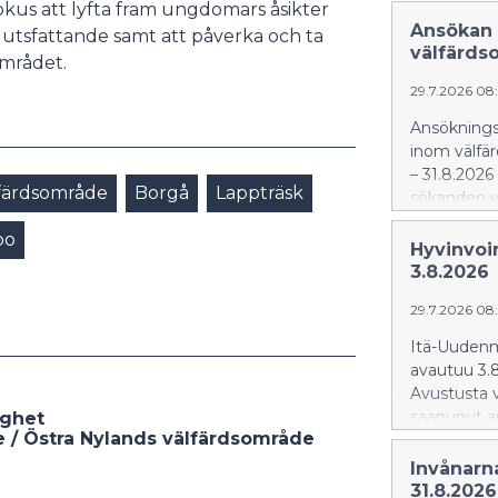
us att lyfta fram ungdomars åsikter
Ansökan 
slutsfattande samt att påverka och ta
välfärds
området.
29.7.2026 08
Ansökningst
inom välfär
– 31.8.2026 
lfärdsområde
Borgå
Lappträsk
sökanden va
bo
Hyvinvoi
3.8.2026
29.7.2026 08
Itä-Uudenm
avautuu 3.8
Avustusta 
saapunut a
ighet
 / Östra Nylands välfärdsområde
Invånarn
31.8.2026