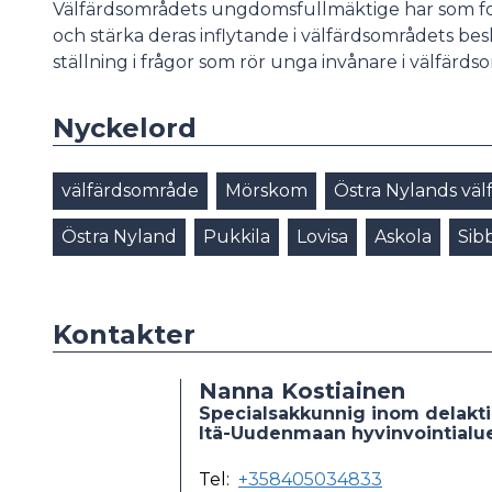
Välfärdsområdets ungdomsfullmäktige har som fok
och stärka deras inflytande i välfärdsområdets be
ställning i frågor som rör unga invånare i välfärds
Nyckelord
välfärdsområde
Mörskom
Östra Nylands vä
Östra Nyland
Pukkila
Lovisa
Askola
Sib
Kontakter
Nanna Kostiainen
Specialsakkunnig inom delakt
Itä-Uudenmaan hyvinvointialue
Tel:
+358405034833