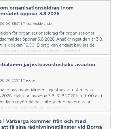
om organisationsbidrag inom
området öppnar 3.8.2026
:30:00 EEST
|
Pressmeddelande
iden för organisationsbidrag för organisationer
dsområdet öppnar 3.8.2026. Ansökningstiden är 3.8.
tills klockan 16.00. Bidrag kan endast beviljas de
rs bidrag har kommit in inom utsatt tid.
ntialueen järjestöavustushaku avautuu
:30:00 EEST
|
Tiedote
aan hyvinvointialueen järjestöavustusten haku
.2026. Haku on avoinna 3.8.-31.8.2026 klo 16.00 asti.
voidaan myöntää hakijoille, joiden hakemus on
nnettuun määräaikaan mennessä.
a i Vårberga kommer från och med
 att få sina rådgivningstjänster vid Borgå