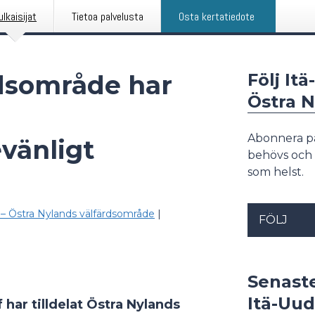
ulkaisijat
Tietoa palvelusta
Osta kertatiedote
rdsområde har
Följ It
Östra 
Abonnera p
vänligt
behövs och 
som helst.
– Östra Nylands välfärdsområde
|
FÖLJ
Senast
Itä-Uud
har tilldelat Östra Nylands