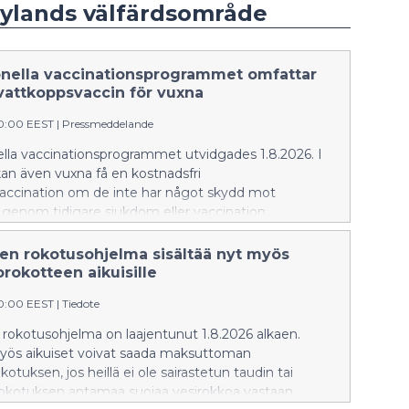
Nylands välfärdsområde
onella vaccinationsprogrammet omfattar
vattkoppsvaccin för vuxna
20:00 EEST
|
Pressmeddelande
ella vaccinationsprogrammet utvidgades 1.8.2026. I
an även vuxna få en kostnadsfri
accination om de inte har något skydd mot
genom tidigare sjukdom eller vaccination.
nen rokotusohjelma sisältää nyt myös
rokotteen aikuisille
20:00 EEST
|
Tiedote
 rokotusohjelma on laajentunut 1.8.2026 alkaen.
yös aikuiset voivat saada maksuttoman
otuksen, jos heillä ei ole sairastetun taudin tai
kotuksen antamaa suojaa vesirokkoa vastaan.