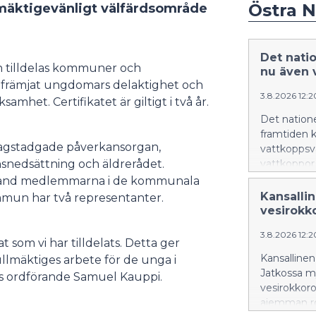
Östra 
mäktigevänligt välfärdsområde
Det nati
n tilldelas kommuner och
nu även 
ar främjat ungdomars delaktighet och
3.8.2026 12:
het. Certifikatet är giltigt i två år.
Det nation
framtiden k
lagstadgade påverkansorgan,
vattkoppsv
snedsättning och äldrerådet.
vattkoppor 
bland medlemmarna i de kommunala
Kansalli
mmun har två representanter.
vesirokko
3.8.2026 12:
t som vi har tilldelats. Detta ger
Kansallinen
ullmäktiges arbete för de unga i
Jatkossa m
s ordförande Samuel Kauppi.
vesirokkorok
aiemman ro