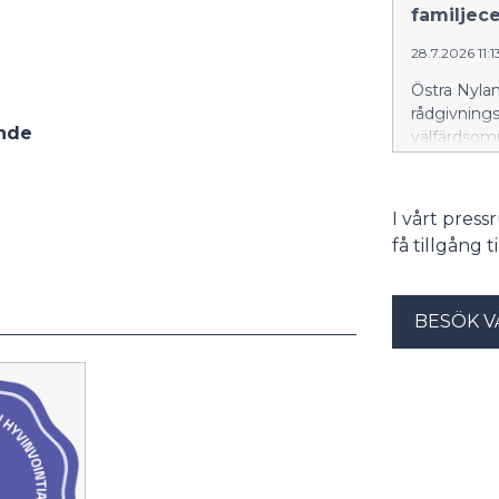
familjec
28.7.2026 11:1
Östra Nyla
rådgivnings
nde
välfärdsom
Vårberga i
invånarna i
rådgivning 
I vårt pres
få tillgång 
BESÖK V