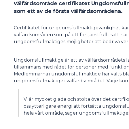
välfärdsområde certifikatet Ungdomsfull
som ett av de första välfärdsområdena.
Certifikatet för ungdomsfullmäktigevänlighet ka
välfärdsområden som på ett förtjänstfullt sätt h
ungdomsfullmäktiges möjligheter att bedriva verksam
Ungdomsfullmäktige är ett av välfärdsområdets 
tillsammans med rådet för personer med funktion
Medlemmarna i ungdomsfullmäktige har valts 
ungdomsfullmäktige i välfärdsområdet. Varje ko
Vi är mycket glada och stolta över det certifika
oss ytterligare energi att fortsätta ungdomsf
hela vårt område, säger ungdomsfullmäktige