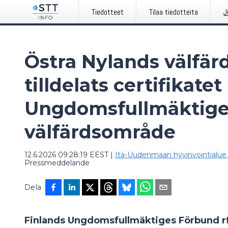
Tiedotteet
Tilaa tiedotteita
J
Östra Nylands välfä
tilldelats certifikatet
Ungdomsfullmäktige
välfärdsområde
12.6.2026 09:28:19 EEST
|
Itä-Uudenmaan hyvinvointialue 
Pressmeddelande
Dela
Finlands Ungdomsfullmäktiges Förbund rf 