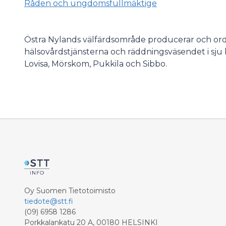
Råden och ungdomsfullmäktige
Östra Nylands välfärdsområde producerar och ordn
hälsovårdstjänsterna och räddningsväsendet i sju
Lovisa, Mörskom, Pukkila och Sibbo.
Oy Suomen Tietotoimisto
tiedote@stt.fi
(09) 6958 1286
Porkkalankatu 20 A, 00180 HELSINKI