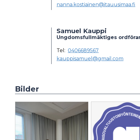
nanna.kostiainen@itauusimaa.fi
Samuel Kauppi
Ungdomsfullmäktiges ordföra
Tel:
0406689567
kauppisamuel@gmail.com
Bilder