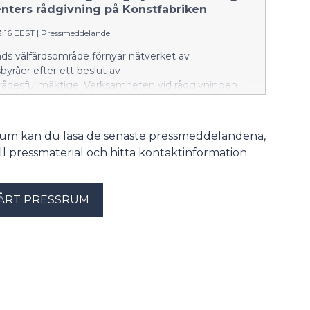
enters rådgivning på Konstfabriken
3:16 EEST
|
Pressmeddelande
nds välfärdsområde förnyar nätverket av
byråer efter ett beslut av
rådesfullmäktige. Verksamheten vid rådgivningen i
 Borgå upphör 25.8.2026. Från och med 31.8 kommer
 området att få hjälp vid Borgå familjecenters
på Konstfabriken.
srum kan du läsa de senaste pressmeddelandena,
till pressmaterial och hitta kontaktinformation.
ÅRT PRESSRUM