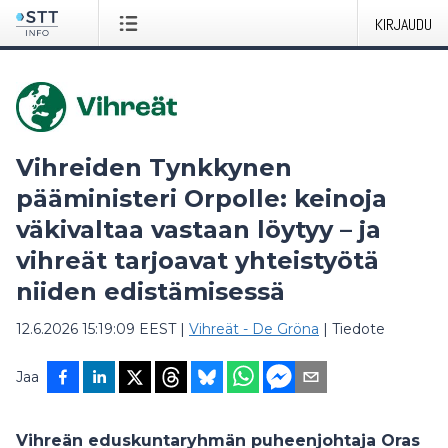
KIRJAUDU
Vihreiden Tynkkynen
pääministeri Orpolle: keinoja
väkivaltaa vastaan löytyy – ja
vihreät tarjoavat yhteistyötä
niiden edistämisessä
12.6.2026 15:19:09 EEST
|
Vihreät - De Gröna
|
Tiedote
Jaa
Vihreän eduskuntaryhmän puheenjohtaja Oras