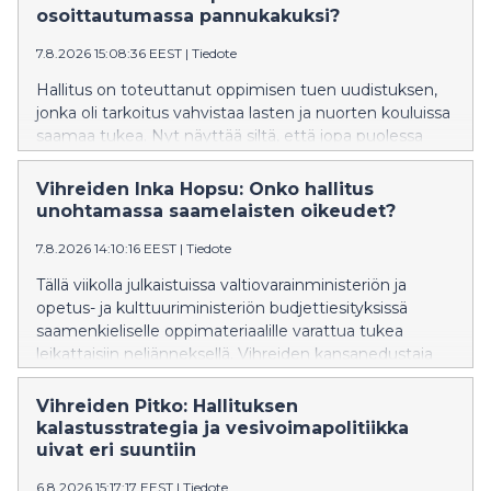
osoittautumassa pannukakuksi?
7.8.2026 15:08:36 EEST
|
Tiedote
Hallitus on toteuttanut oppimisen tuen uudistuksen,
jonka oli tarkoitus vahvistaa lasten ja nuorten kouluissa
saamaa tukea. Nyt näyttää siltä, että jopa puolessa
kunnista on vaikeuksia tarjota lasten ja nuorten
tarpeiden mukaista tukea ja osassa kuntia jopa
Vihreiden Inka Hopsu: Onko hallitus
lakkautetaan erityisluokkia. Vihreiden kansanedustaja
unohtamassa saamelaisten oikeudet?
Hanna Holopainen vaatii, että hallitus ryhtyy korjaaviin
7.8.2026 14:10:16 EEST
|
Tiedote
toimenpiteisiin.
Tällä viikolla julkaistuissa valtiovarainministeriön ja
opetus- ja kulttuuriministeriön budjettiesityksissä
saamenkieliselle oppimateriaalille varattua tukea
leikattaisiin neljänneksellä. Vihreiden kansanedustaja
Inka Hopsu vaatii hallitusta kunnioittamaan ja
vahvistamaan saamelaisten oikeuksia ja perumaan
Vihreiden Pitko: Hallituksen
leikkauksen syksyn budjettiriihessä.
kalastusstrategia ja vesivoimapolitiikka
uivat eri suuntiin
6.8.2026 15:17:17 EEST
|
Tiedote