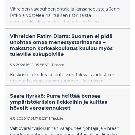
Vihreiden varapuheenjohtaja ja kansanedustaja Jenni
Pitko arvostelee hallituksen ristiriitaista
vesistöpolitiikkaa. Hallitus tavoittelee Suomesta
Euroopan johtavaa kalastusmatkailumaata, mutta
samaan aikaan sen vesilakiesitys hidastaa
Vihreiden Fatim Diarra: Suomen ei pidä
vaelluskalojen nousureittien avaamista
unohtaa omaa menestystarinaansa –
vuosikymmenillä. Pitko vaatii vesilakiin sitovaa
maksuton korkeakoulutus kuuluu myös
aikataulua vaelluskalojen nousuesteiden purkamiseksi
tuleville sukupolville
ja vesivoimalupien tarkistamiseksi.
5.8.2026 16:12:05 EEST
|
Tiedote
Keskustelu korkeakoulutuksen tulevaisuudesta on
ottanut huolestuttavan suunnan. Hallituksen
suunnittelemat muutokset eivät ole yksittäisiä teknisiä
uudistuksia, vaan ne näyttävät olevan osa kehitystä,
Saara Hyrkkö: Purra heittää bensaa
joka vie Suomea askel askeleelta pois maksuttoman
ympäristökriisien liekkeihin ja kuittaa
korkeakoulutuksen periaatteesta. Ministeri on
hövelit veroalennukset
vakuuttanut, että ensimmäinen korkeakoulututkinto
4.8.2026 17:31:17 EEST
|
Tiedote
säilyy maksuttomana vuoteen 2040 asti, samalla kun
hallitus valmistelee muutoksia, jotka mahdollistaisivat
Valtiovarainvaliokunnan varapuheenjohtaja ja vihreän
kokonaisen tutkinnon suorittamisen maksullisena
eduskuntaryhmän varapuheenjohtaja Saara Hyrkkö