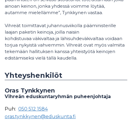
ainoan keinon, jonka yhdessä voimme löytää,
autamme mielellämme”, Tynkkynen vastaa.
Vihreät toimittavat juhannusviikolla pääministerille
laajan paketin keinoja, joilla naisiin
kohdistuvaa väkivaltaa ja lähisuhdeväkivaltaa voidaan
torjua nykyistä vahvemmin. Vihreät ovat myös valmiita
tekemään hallituksen kanssa yhteistyötä keinojen
edistämiseksi vielä tällä kaudella.
Yhteyshenkilöt
Oras Tynkkynen
Vihreän eduskuntaryhmän puheenjohtaja
Puh:
050 512 1584
oras.tynkkynen@eduskunta.fi