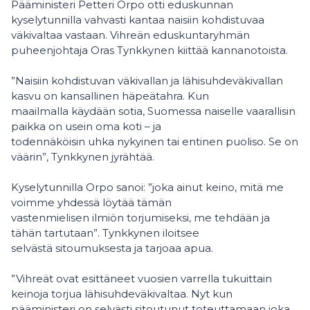
Pääministeri Petteri Orpo otti eduskunnan
kyselytunnilla vahvasti kantaa naisiin kohdistuvaa
väkivaltaa vastaan. Vihreän eduskuntaryhmän
puheenjohtaja Oras Tynkkynen kiittää kannanotoista.
”Naisiin kohdistuvan väkivallan ja lähisuhdeväkivallan
kasvu on kansallinen häpeätahra. Kun
maailmalla käydään sotia, Suomessa naiselle vaarallisin
paikka on usein oma koti – ja
todennäköisin uhka nykyinen tai entinen puoliso. Se on
väärin”, Tynkkynen jyrähtää.
Kyselytunnilla Orpo sanoi: ”joka ainut keino, mitä me
voimme yhdessä löytää tämän
vastenmielisen ilmiön torjumiseksi, me tehdään ja
tähän tartutaan”. Tynkkynen iloitsee
selvästä sitoumuksesta ja tarjoaa apua.
”Vihreät ovat esittäneet vuosien varrella tukuittain
keinoja torjua lähisuhdeväkivaltaa. Nyt kun
pääministeri on selvästi sitoutunut toteuttamaan joka