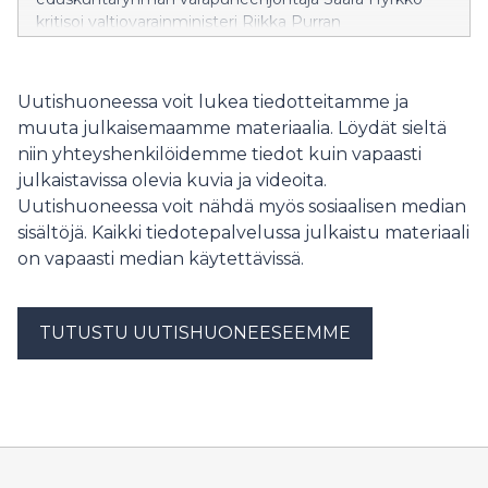
avoimessa korkeakoulussa.
kritisoi valtiovarainministeri Riikka Purran
budjettiesitystä tavallisten suomalaisten huolien
sivuuttamisesta ja bensan heittämisestä
ympäristökriisien liekkeihin.
Uutishuoneessa voit lukea tiedotteitamme ja
muuta julkaisemaamme materiaalia. Löydät sieltä
niin yhteyshenkilöidemme tiedot kuin vapaasti
julkaistavissa olevia kuvia ja videoita.
Uutishuoneessa voit nähdä myös sosiaalisen median
sisältöjä. Kaikki tiedotepalvelussa julkaistu materiaali
on vapaasti median käytettävissä.
TUTUSTU UUTISHUONEESEEMME