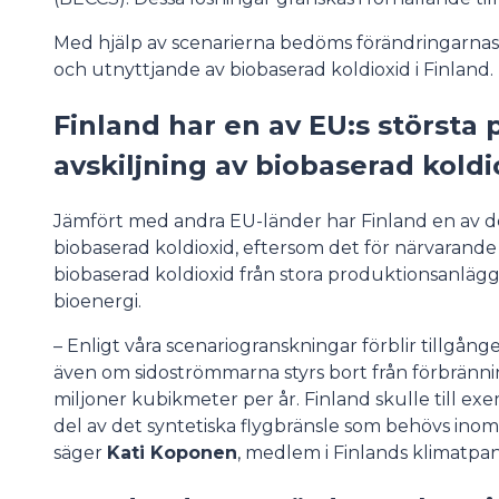
Med hjälp av scenarierna bedöms förändringarnas i
och utnyttjande av biobaserad koldioxid i Finland.
Finland har en av EU:s största 
avskiljning av biobaserad koldi
Jämfört med andra EU-länder har Finland en av de 
biobaserad koldioxid, eftersom det för närvarande
biobaserad koldioxid från stora produktionsanläg
bioenergi.
– Enligt våra scenariogranskningar förblir tillgång
även om sidoströmmarna styrs bort från förbrännin
miljoner kubikmeter per år. Finland skulle till 
del av det syntetiska flygbränsle som behövs ino
säger
Kati Koponen
, medlem i Finlands klimatpa