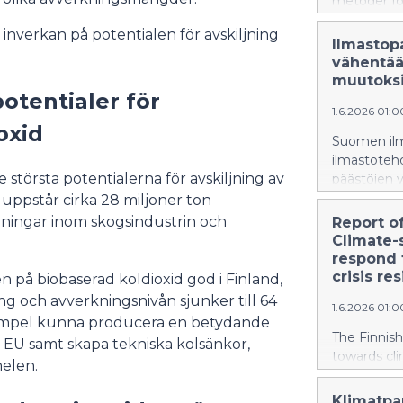
metoder fö
tar i beakt
nverkan på potentialen för avskiljning
anpassninge
Ilmastop
vähentää
muutoksii
potentialer för
1.6.2026 01:
oxid
Suomen ilma
ilmastoteh
största potentialerna för avskiljning av
päästöjen v
huomioivat
 uppstår cirka 28 miljoner ton
ilmastonm
gningar inom skogsindustrin och
Report o
Climate-
respond 
crisis re
en på biobaserad koldioxid god i Finland,
g och avverkningsnivån sjunker till 64
1.6.2026 01:
exempel kunna producera en betydande
The Finnis
m EU samt skapa tekniska kolsänkor,
towards cli
nelen.
ways of re
identified 
Klimatpa