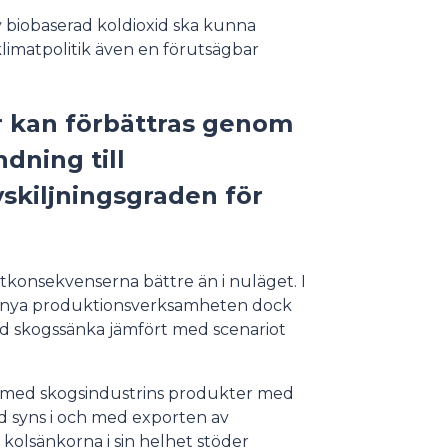
 biobaserad koldioxid ska kunna
limatpolitik även en förutsägbar
r kan förbättras genom
ndning till
skiljningsgraden för
atkonsekvenserna bättre än i nuläget. I
n nya produktionsverksamheten dock
d skogssänka jämfört med scenariot
tan med skogsindustrins produkter med
 syns i och med exporten av
olsänkorna i sin helhet stöder