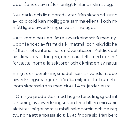
uppnåendet av målen enligt Finlands klimatlag.
Nya bark- och ligninprodukter från skogsindustri
av koldioxid kan möjliggöra samma eller till oc
måttligare avverkningsnivå än i nuläget.
– Att kombinera en lägre avverkningsnivå med ny
uppnåendet av framtida klimatmål och -skyldighe
hållbarhetskriterierna för råvarubasen. Koldioxide
av klimatförändringen, men parallellt med den 
fortsätta inom alla sektorer och ökningen av natu
Enligt den beräkningsmodell som används i rappo
avverkningsmängden från 74 miljoner kubikmeter 
inom skogssektorn med cirka 1,4 miljarder euro.
– Om nya produkter med högre förädlingsgrad i
sänkning av avverkningsnivån leda till en minskn
aktivitet, något som samhällsekonomin och de reg
tvungna att anpassa sig till. Att frigöra sig från ber