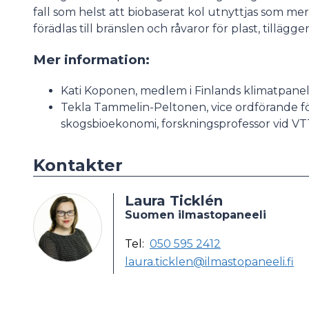
fall som helst att biobaserat kol utnyttjas som m
förädlas till bränslen och råvaror för plast, tillä
Mer information:
Kati Koponen, medlem i Finlands klimatpanel,
Tekla Tammelin-Peltonen, vice ordförande f
skogsbioekonomi, forskningsprofessor vid VT
Kontakter
Laura Ticklén
Suomen ilmastopaneeli
Tel:
050 595 2412
laura.ticklen@ilmastopaneeli.fi