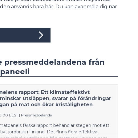
den används bara här. Du kan avanmäla dig när
e pressmeddelandena från
paneeli
elens rapport: Ett klimateffektivt
 minskar utsläppen, svarar på förändringar
ågan på mat och ökar kriståligheten
00:00 EEST
|
Pressmeddelande
imatpanels färska rapport behandlar stegen mot ett
ivt jordbruk i Finland. Det finns flera effektiva