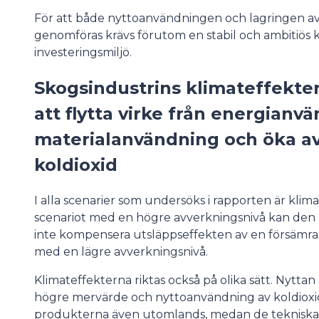
För att både nyttoanvändningen och lagringen av
genomföras krävs förutom en stabil och ambitiös k
investeringsmiljö.
Skogsindustrins klimateffekte
att flytta virke från energianvä
materialanvändning och öka av
koldioxid
I alla scenarier som undersöks i rapporten är klim
scenariot med en högre avverkningsnivå kan de
inte kompensera utsläppseffekten av en försämra
med en lägre avverkningsnivå.
Klimateffekterna riktas också på olika sätt. Nyt
högre mervärde och nyttoanvändning av koldioxid
produkterna även utomlands, medan de tekniska k