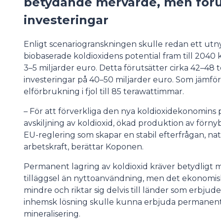
betydande mervärde, men föru
investeringar
Enligt scenariogranskningen skulle redan ett utn
biobaserade koldioxidens potential fram till 2040
3–5 miljarder euro. Detta förutsätter cirka 42–48
investeringar på 40–50 miljarder euro. Som jämför
elförbrukning i fjol till 85 terawattimmar.
– För att förverkliga den nya koldioxidekonomins p
avskiljning av koldioxid, ökad produktion av förn
EU-reglering som skapar en stabil efterfrågan, n
arbetskraft, berättar Koponen.
Permanent lagring av koldioxid kräver betydligt 
tilläggsel än nyttoanvändning, men det ekonomis
mindre och riktar sig delvis till länder som erbjude
inhemsk lösning skulle kunna erbjuda permanent 
mineralisering.