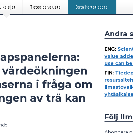
ulkaisijat
Tietoa palvelusta
Osta kertatiedote
Andra 
ENG
:
Scient
kapspanelerna:
value adde
use can be
, värdeökningen
FIN
:
Tiedep
resurssiteh
serna i fråga om
ilmastovai
ngen av trä kan
yhtäaikaise
Följ Il
nde
Abonnera p