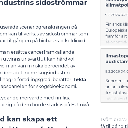
ndustrins sidoströmmar
climate ch
klimatpol
9.2.2026 04:
Finlands kl
userade scenariogranskningen på
Europeiska 
om kan tillverkas av sidoströmmar som
framför all
ar tillgången på biobaserad koldioxid.
ekonomiska 
ger Klimat
 man ersätta cancerframkallande
utveckling 
Ilmastopa
 utvinns ur svartlut kan hårdkol
uudistam
arvid man kan minska beroendet av
9.2.2026 04:
in finns det inom skogsindustrin
högre förädlingsgrad, berättar
Tekla
Suomen ilm
skapspanelen för skogsbioekonomi.
unionin ilm
ilmastotav
betydande mervärde med rimliga
päästöjen h
ar sig på dem borde stärkas på EU-nivå.
mahdollisuu
antaa päätt
d kan skapa ett
I vårt pres
få tillgång 