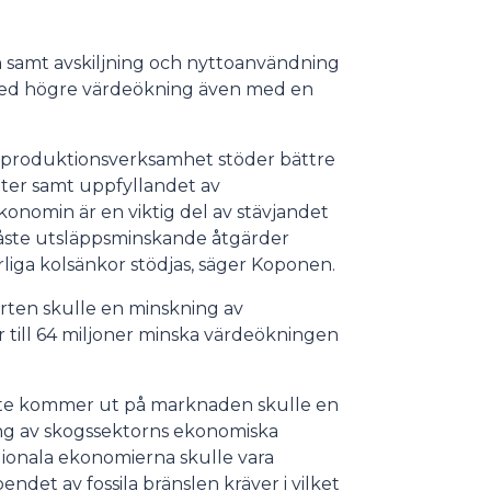
n samt avskiljning och nyttoanvändning
h med högre värdeökning även med en
 produktionsverksamhet stöder bättre
ter samt uppfyllandet av
konomin är en viktig del av stävjandet
måste utsläppsminskande åtgärder
rliga kolsänkor stödjas, säger Koponen.
rten skulle en minskning av
till 64 miljoner minska värdeökningen
nte kommer ut på marknaden skulle en
ing av skogssektorns ekonomiska
ionala ekonomierna skulle vara
oendet av fossila bränslen kräver i vilket