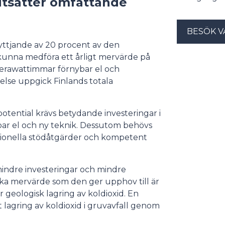
tsätter omfattande
BESÖK V
yttjande av 20 procent av den
 kunna medföra ett årligt mervärde på
 terawattimmar förnybar el och
else uppgick Finlands totala
otential krävs betydande investeringar i
ybar el och ny teknik. Dessutom behövs
ationella stödåtgärder och kompetent
mindre investeringar och mindre
ka mervärde som den ger upphov till är
r geologisk lagring av koldioxid. En
lagring av koldioxid i gruvavfall genom