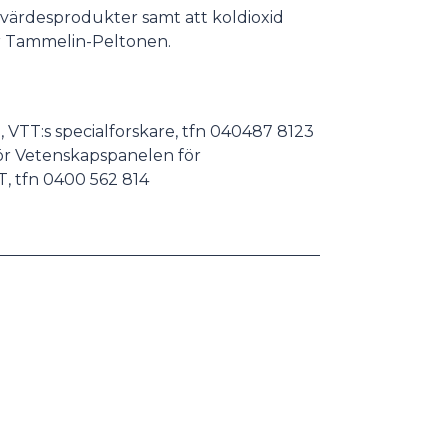
ervärdesprodukter samt att koldioxid
gger Tammelin-Peltonen.
 VTT:s specialforskare, tfn 040487 8123
ör Vetenskapspanelen för
T, tfn 0400 562 814