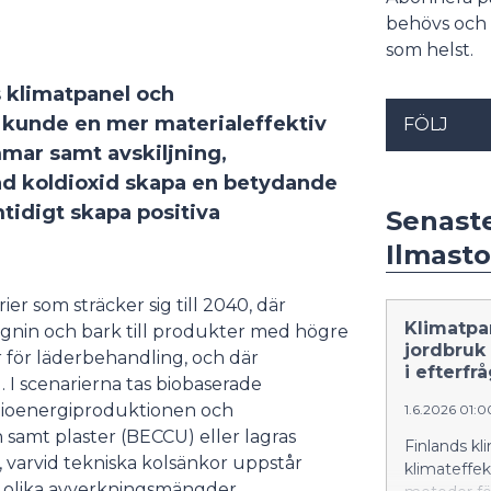
behövs och 
som helst.
 klimatpanel och
kunde en mer materialeffektiv
FÖLJ
mar samt avskiljning,
ad koldioxid skapa en betydande
tidigt skapa positiva
Senast
Ilmasto
er som sträcker sig till 2040, där
Klimatpan
 lignin och bark till produkter med högre
jordbruk
 för läderbehandling, och där
i efterfr
 I scenarierna tas biobaserade
h bioenergiproduktionen och
1.6.2026 01:
en samt plaster (BECCU) eller lagras
Finlands kl
 varvid tekniska kolsänkor uppstår
klimateffekt
ll olika avverkningsmängder.