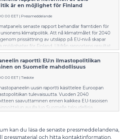
ange adaptation.
itik är en möjlighet för Finland
00:00 EET
|
Pressmeddelande
imatpanels senaste rapport behandlar framtiden för
unionens klimatpolitik. Att nå klimatmålet för 2040
t genom prissättning av utsläpp på EU-nivå skapar
möjligheter för Finland. Utifrån rapportens resultat
panelen beslutsfattarna rekommendationer för
av EU:s utsläppshandel.
neelin raportti: EU:n ilmastopolitiikan
inen on Suomelle mahdollisuus
00:00 EET
|
Tiedote
astopaneelin uusin raportti käsittelee Euroopan
astopolitiikan tulevaisuutta. Vuoden 2040
oitteen saavuttaminen ennen kaikkea EU-tasoisen
innoittelun avulla luo Suomelle taloudellisia
ksia. Raportin tulosten perusteella Ilmastopaneeli
äjille suosituksia EU:n päästökaupan kehittämiseksi.
srum kan du läsa de senaste pressmeddelandena,
till pressmaterial och hitta kontaktinformation.