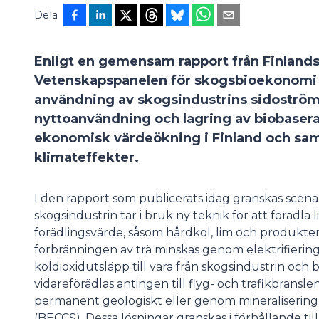
Dela
Enligt en gemensam rapport från Finlands
Vetenskapspanelen för skogsbioekonomi 
användning av skogsindustrins sidoström
nyttoanvändning och lagring av biobaser
ekonomisk värdeökning i Finland och sam
klimateffekter.
I den rapport som publicerats idag granskas scenari
skogsindustrin tar i bruk ny teknik för att förädla
förädlingsvärde, såsom hårdkol, lim och produkter
förbränningen av trä minskas genom elektrifiering.
koldioxidutsläpp till vara från skogsindustrin oc
vidareförädlas antingen till flyg- och trafikbränsl
permanent geologiskt eller genom mineralisering,
(BECCS). Dessa lösningar granskas i förhållande ti