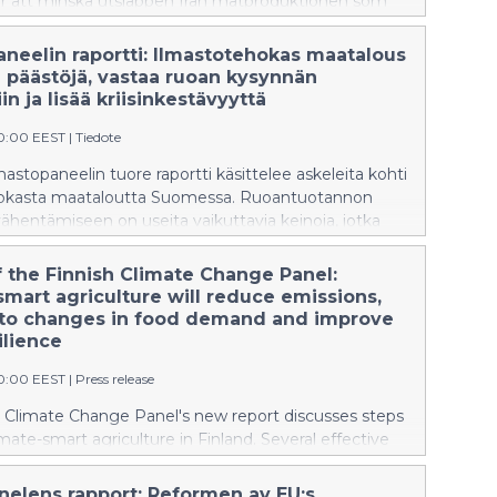
r att minska utsläppen från matproduktionen som
ande självförsörjningen, försörjningsberedskapen och
n till klimatförändringen.
aneelin raportti: Ilmastotehokas maatalous
 päästöjä, vastaa ruoan kysynnän
n ja lisää kriisinkestävyyttä
00:00 EEST
|
Tiedote
stopaneelin tuore raportti käsittelee askeleita kohti
okasta maataloutta Suomessa. Ruoantuotannon
ähentämiseen on useita vaikuttavia keinoja, jotka
 omavaraisuuden, huoltovarmuuden ja
uutokseen sopeutumisen.
f the Finnish Climate Change Panel:
smart agriculture will reduce emissions,
to changes in food demand and improve
silience
00:00 EEST
|
Press release
h Climate Change Panel's new report discusses steps
mate-smart agriculture in Finland. Several effective
ducing emissions from food production can be
that address self-sufficiency, security of supply and
nelens rapport: Reformen av EU:s