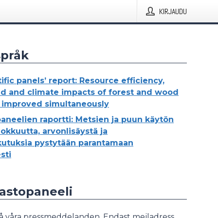
KIRJAUDU
språk
ific panels’ report: Resource efficiency,
d and climate impacts of forest and wood
 improved simultaneously
aneelien raportti: Metsien ja puun käytön
okkuutta, arvonlisäystä ja
kutuksia pystytään parantamaan
sti
mastopaneeli
å våra pressmeddelanden. Endast mejladress