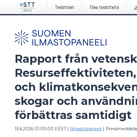
Tiedotteet
Tilaa tiedotteita
J
Rapport från vetens
Resurseffektiviteten
och klimatkonsekven
skogar och användni
förbättras samtidigt
15.6.2026 01:00:00 EEST
|
Ilmastopaneeli
|
Pressmeddela