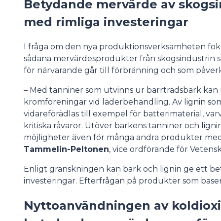
Betydande mervärde av skogsi
med rimliga investeringar
I fråga om den nya produktionsverksamheten fok
sådana mervärdesprodukter från skogsindustrin s
för närvarande går till förbränning och som påverk
– Med tanniner som utvinns ur barrträdsbark kan
kromföreningar vid läderbehandling. Av lignin som
vidareförädlas till exempel för batterimaterial, v
kritiska råvaror. Utöver barkens tanniner och lign
möjligheter även för många andra produkter med 
Tammelin-Peltonen
, vice ordförande för Veten
Enligt granskningen kan bark och lignin ge ett 
investeringar. Efterfrågan på produkter som baser
Nyttoanvändningen av koldioxi