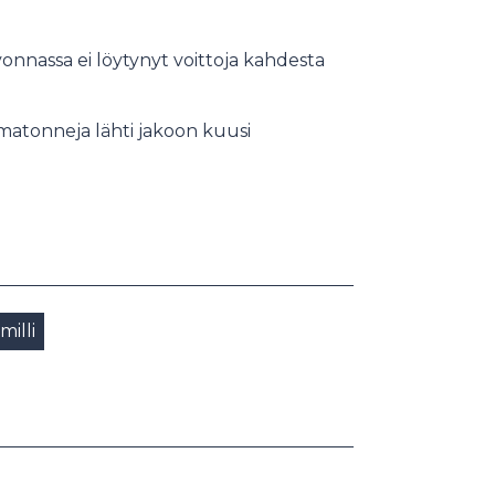
Arvonnassa ei löytynyt voittoja kahdesta
omatonneja lähti jakoon kuusi
milli