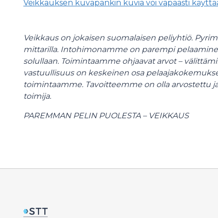
Veikkauksen kuvapankin kuvia voi vapaasti käyttää 
Veikkaus on jokaisen suomalaisen peliyhtiö. Pyri
mittarilla. Intohimonamme on parempi pelaaminen,
solullaan. Toimintaamme ohjaavat arvot – välittäm
vastuullisuus on keskeinen osa pelaajakokemuksen 
toimintaamme. Tavoitteemme on olla arvostettu j
toimija.
PAREMMAN PELIN PUOLESTA – VEIKKAUS