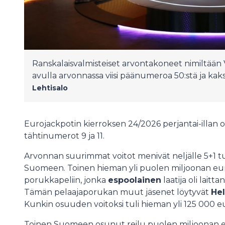
Ranskalaisvalmisteiset arvontakoneet nimiltään 
avulla arvonnassa viisi päänumeroa 50:stä ja kaks
Lehtisalo
Eurojackpotin kierroksen 24/2026 perjantai-illan oike
tähtinumerot 9 ja 11.
Arvonnan suurimmat voitot menivät neljälle 5+1 tulo
Suomeen. Toinen hieman yli puolen miljoonan eur
porukkapeliin, jonka
espoolainen
laatija oli lait
Tämän pelaajaporukan muut jäsenet löytyvät
Hel
Kunkin osuuden voitoksi tuli hieman yli 125 000 e
Toinen Suomeen osunut reilu puolen miljoonan