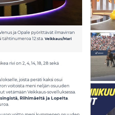
Venus ja Opale pyörittävät ilmavirran
i tähtinumeroa 12:sta.
Veikkaus/Mari
a rivi on 2, 4, 14, 18, 28 sekä
kselle, joista peräti kaksi osui
on voitoista meni neljän osuuden
tanut vetämään Veikkaus-sovelluksessa.
singistä, Riihimäeltä ja Lopelta
.
uroa.
 euron voitto meni kymmenen osuuden