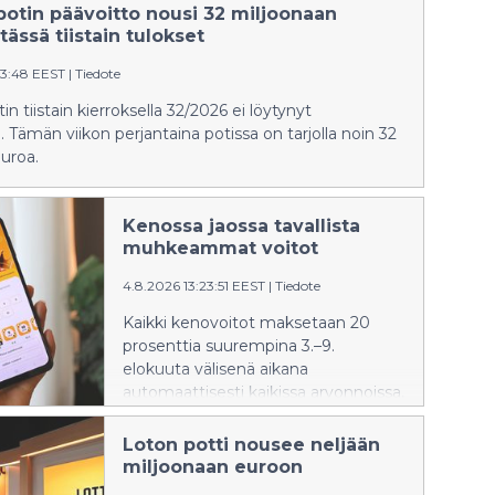
potin päävoitto nousi 32 miljoonaan
tässä tiistain tulokset
33:48 EEST
|
Tiedote
n tiistain kierroksella 32/2026 ei löytynyt
 Tämän viikon perjantaina potissa on tarjolla noin 32
uroa.
Kenossa jaossa tavallista
muhkeammat voitot
4.8.2026 13:23:51 EEST
|
Tiedote
Kaikki kenovoitot maksetaan 20
prosenttia suurempina 3.–9.
elokuuta välisenä aikana
automaattisesti kaikissa arvonnoissa,
kaikilla kenotasoilla ja kaikissa
pelimuodoissa.
Loton potti nousee neljään
miljoonaan euroon