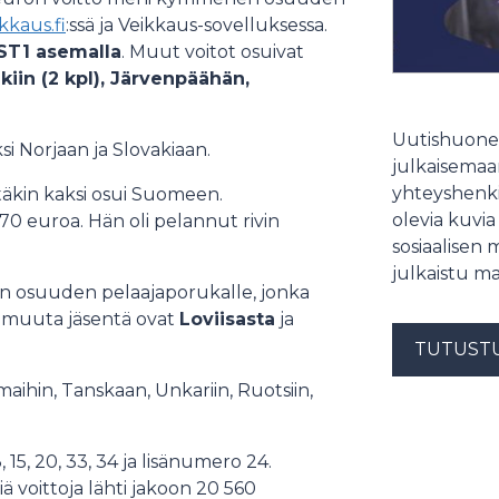
kkaus.fi
:ssä ja Veikkaus-sovelluksessa.
ST1 asemalla
. Muut voitot osuivat
iin (2 kpl), Järvenpäähän,
Uutishuonee
si Norjaan ja Slovakiaan.
julkaisemaam
yhteyshenki
stäkin kaksi osui Suomeen.
olevia kuvia
8,70 euroa. Hän oli pelannut rivin
sosiaalisen 
julkaistu ma
n osuuden pelaajaporukalle, jonka
i muuta jäsentä ovat
Loviisasta
ja
TUTUST
aihin, Tanskaan, Unkariin, Ruotsiin,
, 15, 20, 33, 34 ja lisänumero 24.
 voittoja lähti jakoon 20 560