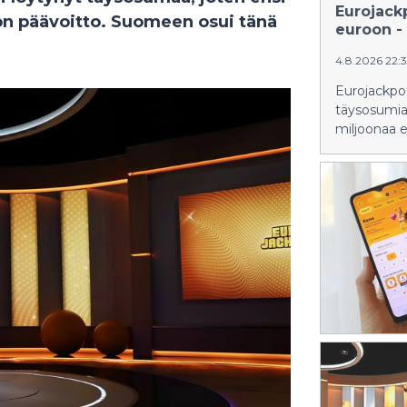
Eurojack
uron päävoitto. Suomeen osui tänä
euroon - 
4.8.2026 22:
Eurojackpoti
täysosumia.
miljoonaa e