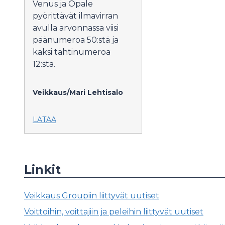
Venus ja Opale
pyörittävät ilmavirran
avulla arvonnassa viisi
päänumeroa 50:stä ja
kaksi tähtinumeroa
12:sta.
Veikkaus/Mari Lehtisalo
LATAA
Linkit
Veikkaus Groupiin liittyvät uutiset
Voittoihin, voittajiin ja peleihin liittyvät uutiset