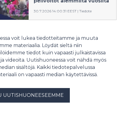
pelivoitot aiemmilta vuosilta
30.7.2026 14:00:31 EEST
|
Tiedote
Teivon Kuninkuusravien 31.7.–2.8.
Veikkauksen kohteisiin pelataan
Toto-pelejä useilla miljoonilla euroilla.
ssa voit lukea tiedotteitamme ja muuta
Voittoja maksetaan pelaajille yli
me materiaalia. Löydät sieltä niin
kolme miljoonaa euroa.
löidemme tiedot kuin vapaasti julkaistavissa
Kuninkuusravien historiassa on
voitettu suuria voittopotteja.
 ja videoita. Uutishuoneessa voit nähdä myös
median sisältöjä. Kaikki tiedotepalvelussa
teriaali on vapaasti median käytettävissä.
U UUTISHUONEESEEMME