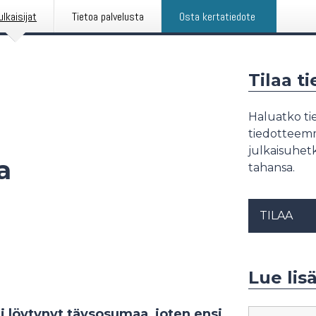
ulkaisijat
Tietoa palvelusta
Osta kertatiedote
Tilaa t
Haluatko tie
tiedotteemme
julkaisuhetk
a
tahansa.
TILAA
Lue lis
ei löytynyt täysosumaa, joten ensi