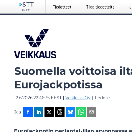
Tiedotteet
Tilaa tiedotteita
J
Suomella voittoisa ilt
Eurojackpotissa
12.6.2026 22:46:35 EEST
|
Veikkaus Oy
|
Tiedote
Jaa
Eurojackpotin perjantai-illan arvonnassa 