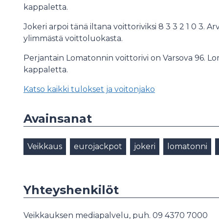
kappaletta.
Jokeri arpoi tänä iltana voittoriviksi 8 3 3 2 1 0 3. 
ylimmästä voittoluokasta.
Perjantain Lomatonnin voittorivi on Varsova 96. L
kappaletta.
Katso kaikki tulokset ja voitonjako
Avainsanat
Veikkaus
eurojackpot
jokeri
lomatonni
Yhteyshenkilöt
Veikkauksen mediapalvelu, puh. 09 4370 7000