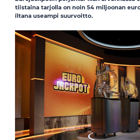
tiistaina tarjolla on noin 54 miljoonan e
iltana useampi suurvoitto.