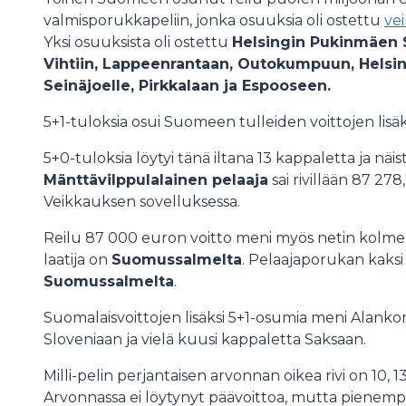
valmisporukkapeliin, jonka osuuksia oli ostettu
vei
Yksi osuuksista oli ostettu
Helsingin Pukinmäen 
Vihtiin, Lappeenrantaan, Outokumpuun, Helsink
Seinäjoelle, Pirkkalaan ja Espooseen.
5+1-tuloksia osui Suomeen tulleiden voittojen lisäk
5+0-tuloksia löytyi tänä iltana 13 kappaletta ja näi
Mänttävilppulalainen pelaaja
sai rivillään 87 27
Veikkauksen sovelluksessa.
Reilu 87 000 euron voitto meni myös netin kolme
laatija on
Suomussalmelta
. Pelaajaporukan kaks
Suomussalmelta
.
Suomalaisvoittojen lisäksi 5+1-osumia meni Alankom
Sloveniaan ja vielä kuusi kappaletta Saksaan.
Milli-pelin perjantaisen arvonnan oikea rivi on 10, 13
Arvonnassa ei löytynyt päävoittoa, mutta pienempiä