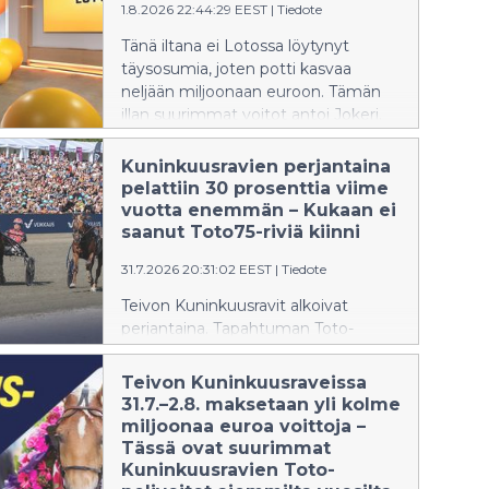
1.8.2026 22:44:29 EEST
|
Tiedote
Tänä iltana ei Lotossa löytynyt
täysosumia, joten potti kasvaa
neljään miljoonaan euroon. Tämän
illan suurimmat voitot antoi Jokeri.
Kuninkuusravien perjantaina
pelattiin 30 prosenttia viime
vuotta enemmän – Kukaan ei
saanut Toto75-riviä kiinni
31.7.2026 20:31:02 EEST
|
Tiedote
Teivon Kuninkuusravit alkoivat
perjantaina. Tapahtuman Toto-
pelivaihto kasvoi perjantain osalta
peräti 30 prosenttia viime vuoden
Teivon Kuninkuusraveissa
Kuninkuusravien perjantaihin
31.7.–2.8. maksetaan yli kolme
verrattuna.
miljoonaa euroa voittoja –
Tässä ovat suurimmat
Kuninkuusravien Toto-