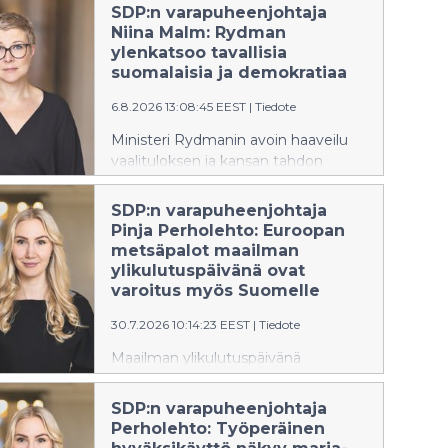
SDP:n varapuheenjohtaja
Niina Malm: Rydman
ylenkatsoo tavallisia
suomalaisia ja demokratiaa
6.8.2026 13:08:45 EEST
|
Tiedote
Ministeri Rydmanin avoin haaveilu
vaalituloksen ja kansan tahdon
sivuuttamisesta heikentää
suomalaista yhteiskuntaa ja
SDP:n varapuheenjohtaja
demokratiaa.
Pinja Perholehto: Euroopan
metsäpalot maailman
ylikulutuspäivänä ovat
varoitus myös Suomelle
30.7.2026 10:14:23 EEST
|
Tiedote
Maailman ylikulutuspäivänä
Eurooppaa koettelevat jälleen laajat
metsä- ja maastopalot. SDP:n 3.
SDP:n varapuheenjohtaja
varapuheenjohtaja ja kansanedustaja
Perholehto: Työperäinen
Pinja Perholehto muistuttaa, että