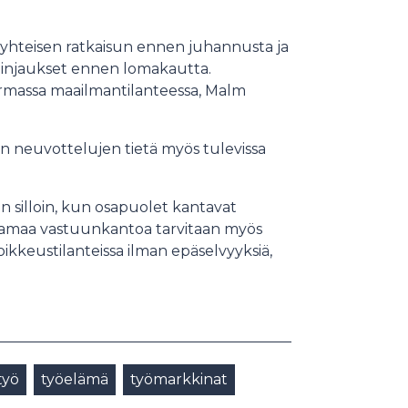
 yhteisen ratkaisun ennen juhannusta ja
linjaukset ennen lomakautta.
varmassa maailmantilanteessa, Malm
an neuvottelujen tietä myös tulevissa
 silloin, kun osapuolet kantavat
t samaa vastuunkantoa tarvitaan myös
oikkeustilanteissa ilman epäselvyyksiä,
työ
työelämä
työmarkkinat