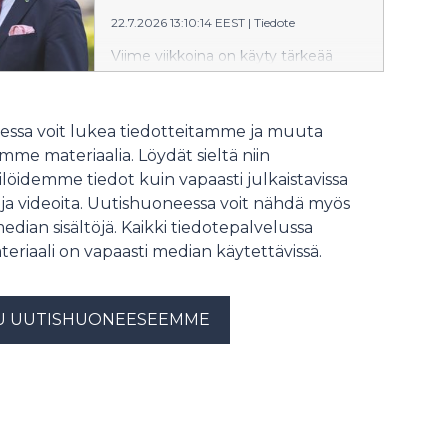
vähäisemmäksi.
22.7.2026 13:10:14 EEST
|
Tiedote
Viime viikkoina on käyty tärkeää
keskustelua vaalirahoituksesta ja sen
merkityksestä yhteiskunnalliseen
päätöksentekoon. Ilman sitä, että
ssa voit lukea tiedotteitamme ja muuta
Suomessa osa vaalirahoituksesta on
me materiaalia. Löydät sieltä niin
julkista, tätä tärkeää
löidemme tiedot kuin vapaasti julkaistavissa
yhteiskunnallista keskustelua ei olisi
 ja videoita. Uutishuoneessa voit nähdä myös
voitu käydä. Valitettavasti
vaalirahoitus on julkista vain
median sisältöjä. Kaikki tiedotepalvelussa
ilmoitusvelvollisten ehdokkaiden
teriaali on vapaasti median käytettävissä.
osalta ja Valtiontalouden
tarkastusviraston mukaan
eduskuntavaaleissa 2023 jopa 56 %
U UUTISHUONEESEEMME
tukisuorituksista jäi hämärän
peittoon. Johtopäätös tästä on
selkeä. Vaalirahoituksen avoimuutta
on lisättävä merkittävästi. Onko
Orpon hallitus valmis siihen vai
tyydytäänkö nykytilaan, jossa