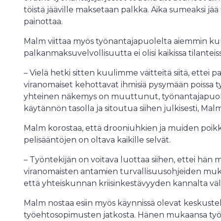
töistä jääville maksetaan palkka. Aika sumeaksi j
painottaa.
Malm viittaa myös työnantajapuolelta aiemmin ku
palkanmaksuvelvollisuutta ei olisi kaikissa tilanteis
– Vielä hetki sitten kuulimme väitteitä siitä, ettei p
viranomaiset kehottavat ihmisiä pysymään poissa työ
yhteinen näkemys on muuttunut, työnantajapuole
käytännön tasolla ja sitoutua siihen julkisesti, Malm
Malm korostaa, että drooniuhkien ja muiden poikk
pelisääntöjen on oltava kaikille selvät.
– Työntekijän on voitava luottaa siihen, ettei hän m
viranomaisten antamien turvallisuusohjeiden muk
että yhteiskunnan kriisinkestävyyden kannalta vä
Malm nostaa esiin myös käynnissä olevat keskuste
työehtosopimusten jatkosta. Hänen mukaansa työma