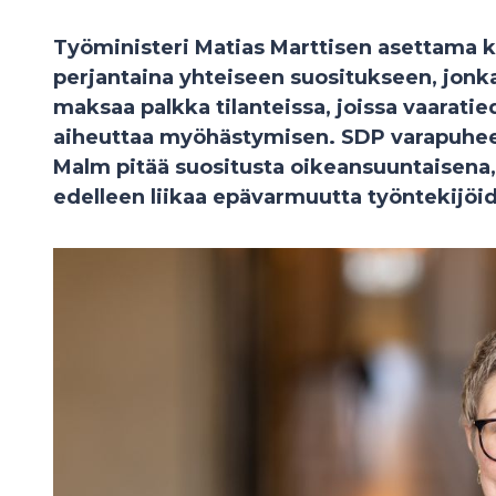
Työministeri Matias Marttisen asettama 
perjantaina yhteiseen suositukseen, jonka
maksaa palkka tilanteissa, joissa vaarati
aiheuttaa myöhästymisen. SDP varapuheen
Malm pitää suositusta oikeansuuntaisena,
edelleen liikaa epävarmuutta työntekijö