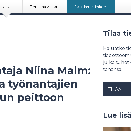
ulkaisijat
Tietoa palvelusta
Osta kertatiedote
Tilaa t
Haluatko tie
tiedotteemme
julkaisuhetk
taja Niina Malm:
tahansa.
a työnantajien
TILAA
un peittoon
Lue lis