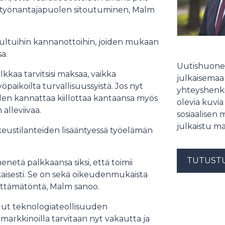
ää työnantajapuolen sitoutuminen, Malm
ultuihin kannanottoihin, joiden mukaan
sa.
Uutishuonee
alkkaa tarvitsisi maksaa, vaikka
julkaisemaam
paikoilta turvallisuussyistä. Jos nyt
yhteyshenki
n kannattaa kiillottaa kantaansa myös
olevia kuvia
 alleviivaa.
sosiaalisen 
julkaistu ma
eustilanteiden lisääntyessä työelämän
TUTUST
enetä palkkaansa siksi, että toimii
aisesti. Se on sekä oikeudenmukaista
lttämätöntä, Malm sanoo.
lut teknologiateollisuuden
rkkinoilla tarvitaan nyt vakautta ja