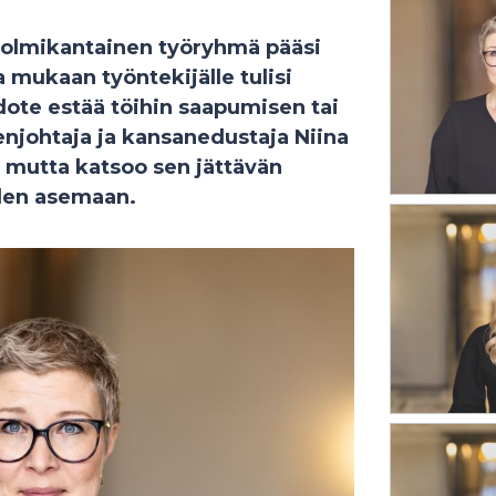
kolmikantainen työryhmä pääsi
 mukaan työntekijälle tulisi
edote estää töihin saapumisen tai
johtaja ja kansanedustaja Niina
 mutta katsoo sen jättävän
iden asemaan.