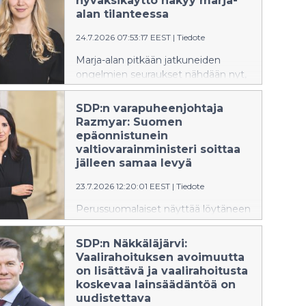
hyväksikäyttö näkyy marja-
luonnonvarojen ylikulutus kiihdyttää
alan tilanteessa
ilmastonmuutosta ja
24.7.2026 07:53:17 EEST
|
Tiedote
ilmastonmuutos puolestaan lisää
sään ääri-ilmiöitä.
Marja-alan pitkään jatkuneiden
ongelmien seuraukset nähdään nyt,
toteaa SDP:n 3. varapuheenjohtaja
Pinja Perholehto. Ilta-Sanomat
SDP:n varapuheenjohtaja
kirjoitti torstaina (23.7.) marja-alan
Razmyar: Suomen
vaikeuksista saada marjanpoimijoita.
epäonnistunein
valtiovarainministeri soittaa
jälleen samaa levyä
23.7.2026 12:20:01 EEST
|
Tiedote
Perussuomalaiset näyttää löytäneen
jälleen tutun levyn taloushuolien
karkottamiseen, toteaa SDP:n
SDP:n Näkkäläjärvi:
varapuheenjohtaja Nasima Razmyar.
Vaalirahoituksen avoimuutta
Vastuunotto heikosta
on lisättävä ja vaalirahoitusta
taloustilanteesta jää
koskevaa lainsäädäntöä on
valtiovarainministeripuolueella
uudistettava