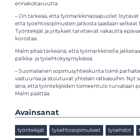
ennakoitavuutta.
– On tärkeää, että työmarkkinaosapuolet löytävät
että työehtosopimusten jatkosta saadaan selkeät 
Työntekijät ja yritykset tarvitsevat vakautta epä
korostaa.
Malm pitää tärkeänä, että työmarkkinoilla jatketa
palkka- ja työehtokysymyksissä.
– Suomalainen sopimusyhteiskunta toimii parhaiten
vastuunsa ja sitoutuvat yhteisiin ratkaisuihin. Ny
siinä, että työntekijöiden toimeentulo turvataan p
Malm päättää.
Avainsanat
työntekijät
työehtosopimukset
työehdot