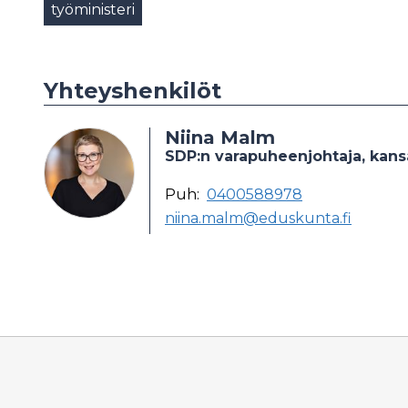
työministeri
Yhteyshenkilöt
Niina Malm
SDP:n varapuheenjohtaja, kan
Puh:
0400588978
niina.malm@eduskunta.fi