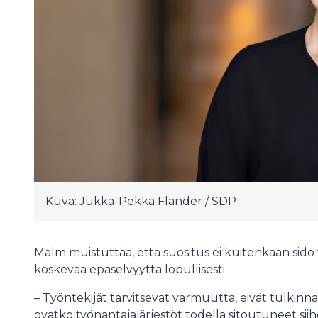
Kuva: Jukka-Pekka Flander / SDP
Malm muistuttaa, että suositus ei kuitenkaan sido
koskevaa epäselvyyttä lopullisesti.
– Työntekijät tarvitsevat varmuutta, eivät tulkinnan
ovatko työnantajajärjestöt todella sitoutuneet siih