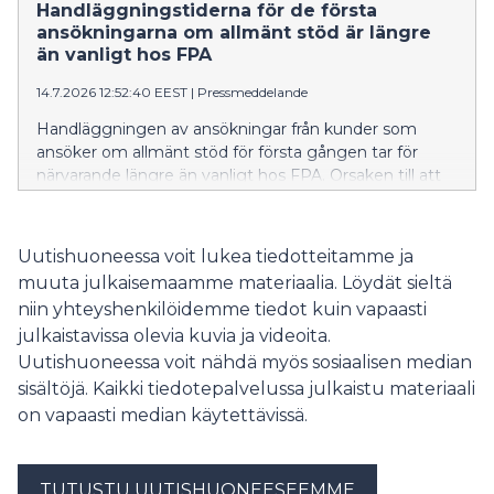
mukaisesti sopimuskauden vaihteessa. Tämä koskee
Handläggningstiderna för de första
kaikkia nykyisiä vaativan lääkinnällisen kuntoutuksen
ansökningarna om allmänt stöd är längre
terapioiden palveluntuottajia.
än vanligt hos FPA
14.7.2026 12:52:40 EEST
|
Pressmeddelande
Handläggningen av ansökningar från kunder som
ansöker om allmänt stöd för första gången tar för
närvarande längre än vanligt hos FPA. Orsaken till att
handläggningstiderna är längre just nu är att
arbetslösheten har ökat, att många studerande har
slutfört sina studier och att många sökandes perioder
Uutishuoneessa voit lukea tiedotteitamme ja
med inkomstrelaterad dagpenning tar slut. FPA
muuta julkaisemaamme materiaalia. Löydät sieltä
uppskattar att situationen lättar inom de närmaste
niin yhteyshenkilöidemme tiedot kuin vapaasti
veckorna.
julkaistavissa olevia kuvia ja videoita.
Uutishuoneessa voit nähdä myös sosiaalisen median
sisältöjä. Kaikki tiedotepalvelussa julkaistu materiaali
on vapaasti median käytettävissä.
TUTUSTU UUTISHUONEESEEMME