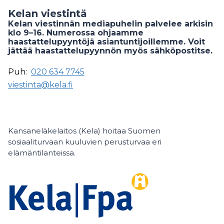
Kelan viestintä
Kelan viestinnän mediapuhelin palvelee arkisin
klo 9–16. Numerossa ohjaamme
haastattelupyyntöjä asiantuntijoillemme. Voit
jättää haastattelupyynnön myös sähköpostitse.
Puh:
020 634 7745
viestinta@kela.fi
Kansaneläkelaitos (Kela) hoitaa Suomen
sosiaaliturvaan kuuluvien perusturvaa eri
elämäntilanteissa.