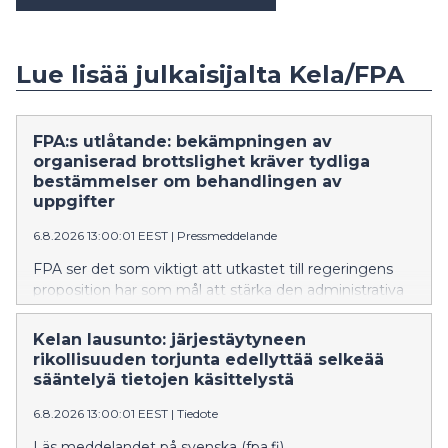
Lue lisää julkaisijalta Kela/FPA
FPA:s utlåtande: bekämpningen av
organiserad brottslighet kräver tydliga
bestämmelser om behandlingen av
uppgifter
6.8.2026 13:00:01 EEST
|
Pressmeddelande
FPA ser det som viktigt att utkastet till regeringens
proposition har som mål att stärka den administrativa
bekämpningen av organiserad brottslighet och
informationsutbytet mellan myndigheterna.
Kelan lausunto: järjestäytyneen
Propositionen ger FPA bättre möjligheter att
rikollisuuden torjunta edellyttää selkeää
upptäcka, förebygga och bekämpa organiserad
sääntelyä tietojen käsittelystä
brottslighet och förfaringssätt i samband med den.
6.8.2026 13:00:01 EEST
|
Tiedote
FPA anser dock att bestämmelserna om utlämnande,
behandling och utnyttjande av uppgifter måste
Läs meddelandet på svenska (fpa.fi).