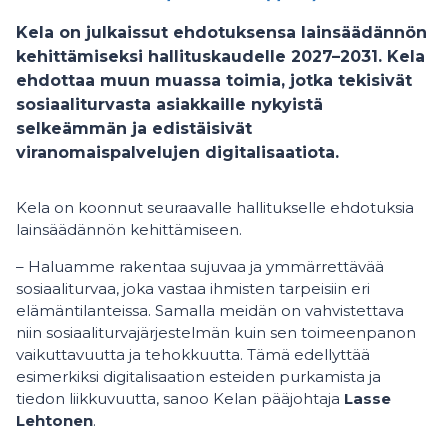
Kela on julkaissut ehdotuksensa lainsäädännön
kehittämiseksi hallituskaudelle 2027–2031. Kela
ehdottaa muun muassa toimia, jotka tekisivät
sosiaaliturvasta asiakkaille nykyistä
selkeämmän ja edistäisivät
viranomaispalvelujen digitalisaatiota.
Kela on koonnut seuraavalle hallitukselle ehdotuksia
lainsäädännön kehittämiseen.
– Haluamme rakentaa sujuvaa ja ymmärrettävää
sosiaaliturvaa, joka vastaa ihmisten tarpeisiin eri
elämäntilanteissa. Samalla meidän on vahvistettava
niin sosiaaliturvajärjestelmän kuin sen toimeenpanon
vaikuttavuutta ja tehokkuutta. Tämä edellyttää
esimerkiksi digitalisaation esteiden purkamista ja
tiedon liikkuvuutta, sanoo Kelan pääjohtaja
Lasse
Lehtonen
.