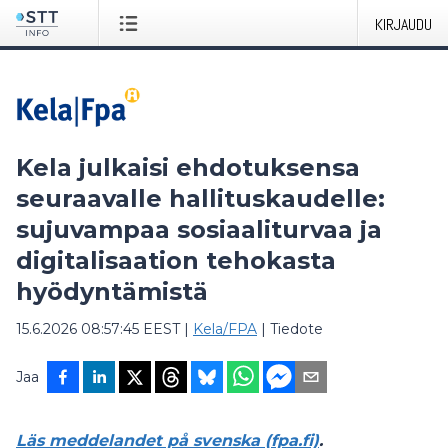
KIRJAUDU
Kela julkaisi ehdotuksensa
seuraavalle hallituskaudelle:
sujuvampaa sosiaaliturvaa ja
digitalisaation tehokasta
hyödyntämistä
15.6.2026 08:57:45 EEST
|
Kela/FPA
|
Tiedote
Jaa
Läs meddelandet på svenska (fpa.fi)
.