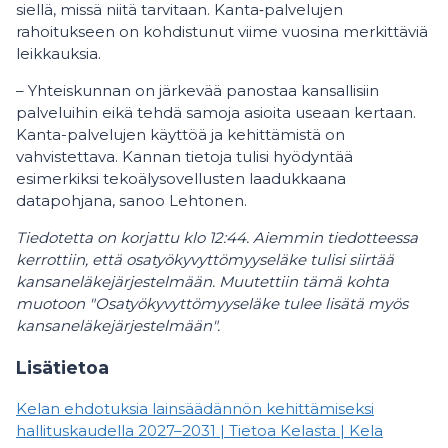
siellä, missä niitä tarvitaan. Kanta‑palvelujen
rahoitukseen on kohdistunut viime vuosina merkittäviä
leikkauksia.
– Yhteiskunnan on järkevää panostaa kansallisiin
palveluihin eikä tehdä samoja asioita useaan kertaan.
Kanta-palvelujen käyttöä ja kehittämistä on
vahvistettava. Kannan tietoja tulisi hyödyntää
esimerkiksi tekoälysovellusten laadukkaana
datapohjana, sanoo Lehtonen.
Tiedotetta on korjattu klo 12:44. Aiemmin tiedotteessa
kerrottiin, että osatyökyvyttömyyseläke tulisi siirtää
kansaneläkejärjestelmään. Muutettiin tämä kohta
muotoon "Osatyökyvyttömyyseläke tulee lisätä myös
kansaneläkejärjestelmään".
Lisätietoa
Kelan ehdotuksia lainsäädännön kehittämiseksi
hallituskaudella 2027–2031 | Tietoa Kelasta | Kela