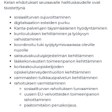
Kelan ehdotukset seuraavalle hallituskaudelle ovat
tiivistettynä
sosiaaliturvan sujuvoittaminen
digitalisaation esteiden purku
Kanta-palvelujen täysimääräinen hyödyntäminen
kuntoutuksen kehittäminen ja työkyvyn
vahvistaminen
koordinoitu tuki syrjäytymisvaarassa oleville
nuorille
sairausvakuutusjärjestelmän kehittäminen
lääkekorvausten toimeenpanon kehittäminen
korkeakouluopiskelijoiden
opiskeluterveydenhuollon kehittäminen
vammaisten tulkkauspalvelun kehittäminen
rahoituksen varmistaminen
sosiaaliturvan rahoituksen turvaaminen
uusien EU-velvoitteiden toimeenpanon
rahoittaminen
päätoimitalon peruskorjaus.