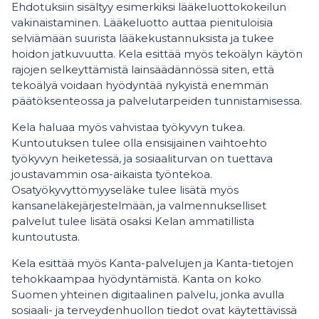
Ehdotuksiin sisältyy esimerkiksi lääkeluottokokeilun
vakinaistaminen. Lääkeluotto auttaa pienituloisia
selviämään suurista lääkekustannuksista ja tukee
hoidon jatkuvuutta. Kela esittää myös tekoälyn käytön
rajojen selkeyttämistä lainsäädännössä siten, että
tekoälyä voidaan hyödyntää nykyistä enemmän
päätöksenteossa ja palvelutarpeiden tunnistamisessa.
Kela haluaa myös vahvistaa työkyvyn tukea.
Kuntoutuksen tulee olla ensisijainen vaihtoehto
työkyvyn heiketessä, ja sosiaaliturvan on tuettava
joustavammin osa-aikaista työntekoa.
Osatyökyvyttömyyseläke tulee lisätä myös
kansaneläkejärjestelmään, ja valmennukselliset
palvelut tulee lisätä osaksi Kelan ammatillista
kuntoutusta.
Kela esittää myös Kanta-palvelujen ja Kanta-tietojen
tehokkaampaa hyödyntämistä. Kanta on koko
Suomen yhteinen digitaalinen palvelu, jonka avulla
sosiaali- ja terveydenhuollon tiedot ovat käytettävissä