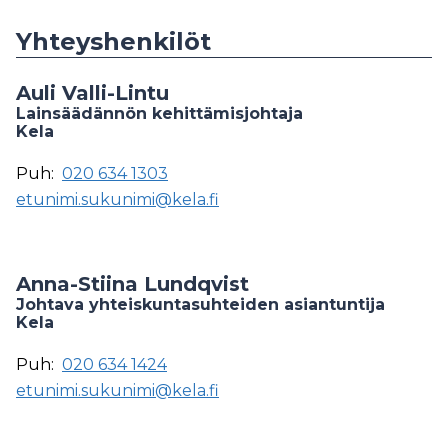
Yhteyshenkilöt
Auli Valli-Lintu
Lainsäädännön kehittämisjohtaja
Kela
Puh:
020 634 1303
etunimi.sukunimi@kela.fi
Anna-Stiina Lundqvist
Johtava yhteiskuntasuhteiden asiantuntija
Kela
Puh:
020 634 1424
etunimi.sukunimi@kela.fi