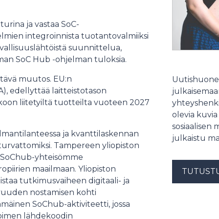
urina ja vastaa SoC-
elmien integroinnista tuotantovalmiiksi
allisuuslähtöistä suunnittelua,
mman SoC Hub -ohjelman tuloksia.
ttävä muutos. EU:n
Uutishuonee
, edellyttää laitteistotason
julkaisemaam
koon liitetyiltä tuotteilta vuoteen 2027
yhteyshenki
olevia kuvia
sosiaalisen 
lmantilanteessa ja kvanttilaskennan
julkaistu ma
turvattomiksi. Tampereen yliopiston
ti SoChub-yhteisömme
opiirien maailmaan. Yliopiston
TUTUST
aa tutkimusvaiheen digitaali- ja
uuden nostamisen kohti
mäinen SoChub-aktiviteetti, jossa
voimen lähdekoodin