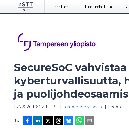
Tiedotteet
Tilaa tiedotteita
J
SecureSoC vahvista
kyberturvallisuutta,
ja puolijohdeosaamis
15.6.2026 10:45:51 EEST
|
Tampereen yliopisto
|
Tiedote
Jaa