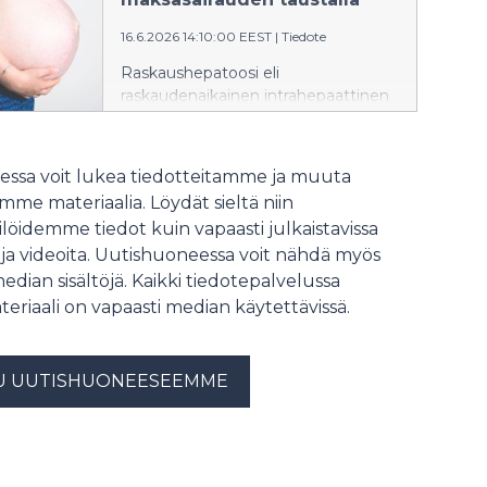
mittaan standardoituja
16.6.2026 14:10:00 EEST
|
Tiedote
komponentteja. Purettavaksi ja
uudelleen käytettäväksi suunnitellun
Raskaushepatoosi eli
betonirunkoisen kerrostalon
raskaudenaikainen intrahepaattinen
elinkaaren aikainen hiilijalanjälki on
kolestaasi (ICP) on tavallisin
pienempi kuin nykyrakentamisen
raskauden aikana esiintyvä maksan
mukaisen puukerrostalon, kertovat
toiminnan häiriö. ICP:ssä
ssa voit lukea tiedotteitamme ja muuta
tutkijat.
sappihappojen normaali kulku
me materiaalia. Löydät sieltä niin
häiriytyy. Kansainvälisessä
löidemme tiedot kuin vapaasti julkaistavissa
tutkimuksessa osoitettiin, että
 ja videoita. Uutishuoneessa voit nähdä myös
sairauden perinnöllinen alttius liittyy
vahvasti sappihappojen säätelyyn
median sisältöjä. Kaikki tiedotepalvelussa
sekä rasva- ja
teriaali on vapaasti median käytettävissä.
kolesteroliaineenvaihduntaan.
Löydökset avaavat uusia
mahdollisuuksia äitien terveyden ja
U UUTISHUONEESEEMME
raskauteen liittyvien
maksasairauksien tutkimukseen.