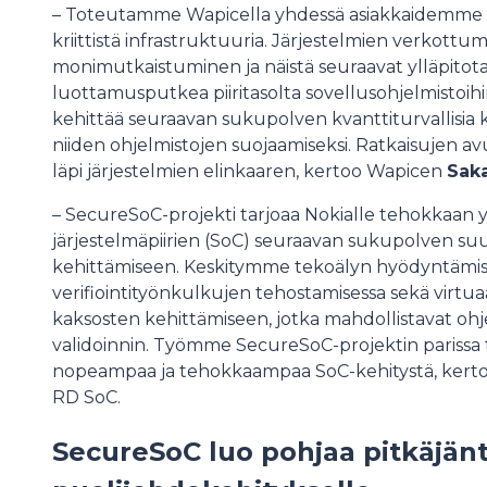
– Toteutamme Wapicella yhdessä asiakkaidemme ka
kriittistä infrastruktuuria. Järjestelmien verkottu
monimutkaistuminen ja näistä seuraavat ylläpitot
luottamusputkea piiritasolta sovellusohjelmisto
kehittää seuraavan sukupolven kvanttiturvallisia 
niiden ohjelmistojen suojaamiseksi. Ratkaisujen av
läpi järjestelmien elinkaaren, kertoo Wapicen
Saka
– SecureSoC-projekti tarjoaa Nokialle tehokkaan 
järjestelmäpiirien (SoC) seuraavan sukupolven s
kehittämiseen. Keskitymme tekoälyn hyödyntämis
verifiointityönkulkujen tehostamisessa sekä virtuaa
kaksosten kehittämiseen, jotka mahdollistavat oh
validoinnin. Työmme SecureSoC-projektin parissa 
nopeampaa ja tehokkaampaa SoC-kehitystä, kert
RD SoC.
SecureSoC luo pohjaa pitkäjänte