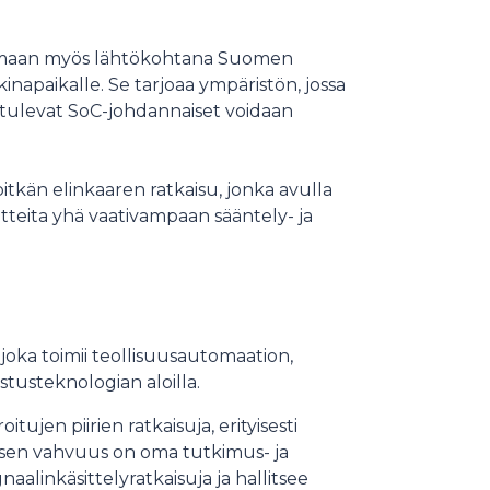
mimaan myös lähtökohtana Suomen
kinapaikalle. Se tarjoaa ympäristön, jossa
a tulevat SoC-johdannaiset voidaan
itkän elinkaaren ratkaisu, jonka avulla
uotteita yhä vaativampaan sääntely- ja
joka toimii teollisuusautomaation,
ustusteknologian aloilla.
tujen piirien ratkaisuja, erityisesti
ityksen vahvuus on oma tutkimus- ja
gnaalinkäsittelyratkaisuja ja hallitsee