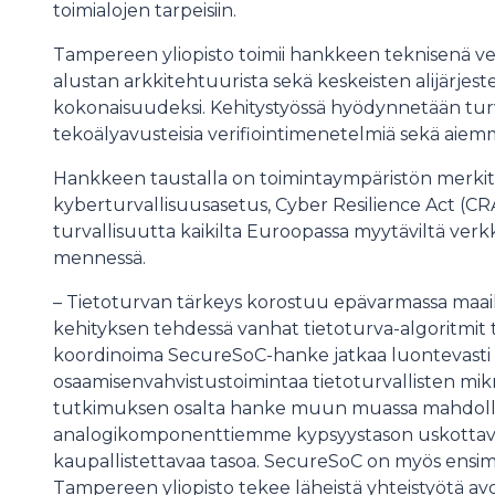
toimialojen tarpeisiin.
Tampereen yliopisto toimii hankkeen teknisenä vet
alustan arkkitehtuurista sekä keskeisten alijärjest
kokonaisuudeksi. Kehitystyössä hyödynnetään turv
tekoälyavusteisia verifiointimenetelmiä sekä aie
Hankkeen taustalla on toimintaympäristön merki
kyberturvallisuusasetus, Cyber Resilience Act (CRA)
turvallisuutta kaikilta Euroopassa myytäviltä verk
mennessä.
– Tietoturvan tärkeys korostuu epävarmassa maai
kehityksen tehdessä vanhat tietoturva-algoritmit 
koordinoima SecureSoC-hanke jatkaa luontevas
osaamisenvahvistustoimintaa tietoturvallisten mikr
tutkimuksen osalta hanke muun muassa mahdollist
analogikomponenttiemme kypsyystason uskottav
kaupallistettavaa tasoa. SecureSoC on myös ensim
Tampereen yliopisto tekee läheistä yhteistyötä a