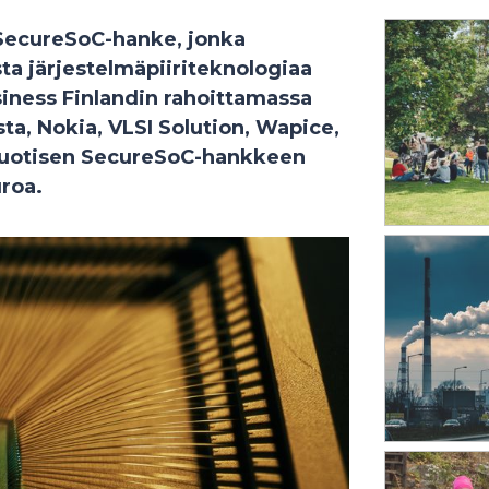
SecureSoC-hanke, jonka
ta järjestelmäpiiriteknologiaa
usiness Finlandin rahoittamassa
a, Nokia, VLSI Solution, Wapice,
ivuotisen SecureSoC-hankkeen
roa.