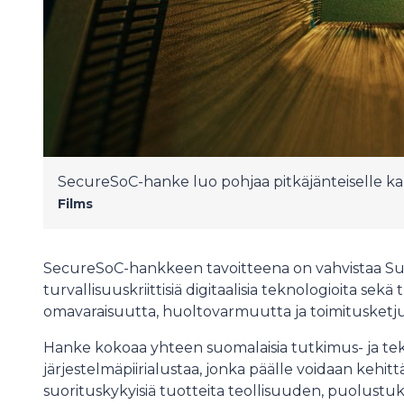
SecureSoC-hanke luo pohjaa pitkäjänteiselle kan
Films
SecureSoC-hankkeen tavoitteena on vahvistaa S
turvallisuuskriittisiä digitaalisia teknologioita se
omavaraisuutta, huoltovarmuutta ja toimitusketj
Hanke kokoaa yhteen suomalaisia tutkimus- ja tek
järjestelmäpiirialustaa, jonka päälle voidaan kehitt
suorituskykyisiä tuotteita teollisuuden, puolustuk