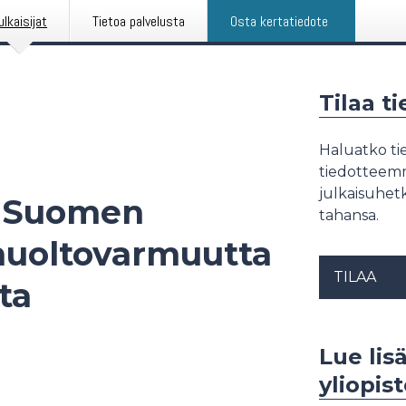
ulkaisijat
Tietoa palvelusta
Osta kertatiedote
Tilaa t
Haluatko tie
tiedotteemme
julkaisuhetk
a Suomen
tahansa.
 huoltovarmuutta
TILAA
ta
Lue lis
yliopis