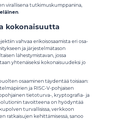
sen virallisena tutkimuskumppanina,
eläinen
.
a kokonaisuutta
tiin vahvaa erikoisosaamista eri osa-
ehitykseen ja järjestelmätason
taisen lähestymistavan, jossa
etaan yhtenäiseksi kokonaisuudeksi jo
puolten osaaminen täydentää toisiaan:
elmäpiirien ja RISC-V-pohjaisen
opohjainen tietoturva-, kryptografia- ja
Solutionin tavoitteena on hyödyntää
upolven turvallisissa, verkkoon
sten ratkaisujen kehittämisessä, sanoo