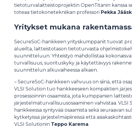
tietoturvalaitteistoprojektin OpenTitanin kanssa 
toteaa tietokonetekniikan professori
Pekka Jääsk
Yritykset mukana rakentamass
SecureSoC-hankkeen yrityskumppanit tuovat projek
alueilta, laitteistotason tietoturvasta ohjelmistok
suunnitteluun. Yhteistyö mahdollistaa kokonaisval
turvallisuus, suorituskyky ja käytettävyys rakenn
suunnittelun alkuvaiheessa alkaen.
– SecureSoC-hankkeen vahvuus on siinä, että osa
VLSI Solution tuo hankkeeseen kompaktien järjest
prosessoinnin osaamista, jota kumppanien laitteist
järjestelmäturvallisuusosaaminen vahvistaa. VLSI 
hankkeessa syntyvää osaamista sekä seuraavan suk
kytketyissä järjestelmäpiireissä että asiakaskohtai
VLSI Solutionin
Teppo Karema
.