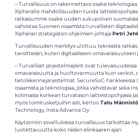
– Turvallisuus on rakennettava osaksi teknologiaa j
Xipheralle mahdollisuuden tuoda laitteistopohjaise
ratkaisumme osaksi uuden sukupolven suomalaisi
vahvistaa Suomen osaamista turvallisten digitaalis
Xipheran strategisten ohjelmien johtaja
Petri Je
Turvallisuuden merkitys ulottuu teknisistä ratkaisu
tavoitteisiin, kuten digitaaliseen omavaraisuutee
– Turvalliset järjestelmäpiirit ovat tulevaisuudessa
omavaraisuutta ja huoltovarmuutta kuin verkot, oh
tietoliikennejärjestelmät. SecureSoC-hankkeessa
osaamista ja teknologiaa, jotka vahvistavat sekä 
kotimaisia korkean turvatason laitteistopohjaisia jä
myös toimitusketjuihin asti, kertoo
Tatu Männist
Technology, Insta Advance Oy.
Käytännön sovelluksissa turvallisuus tarkoittaa my
luotettavuutta koko niiden elinkaaren ajan.