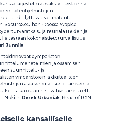
nssa järjestelmiä osaksi yhteiskunnan
minen, laiteohjelmistojen
arpeet edellyttävät saumatonta
ihin. SecureSoC-hankkeessa Wapice
kyberturvaratkaisuja reunalaitteiden ja
ulla taataan kokonaistietoturvallisuus
ri Junnila
.
yhteisinnovaatioympäristön
uunnittelumenetelmien ja osaamisen
een suunnittelu- ja
listen ympäristöjen ja digitaalisten
jelmistojen aikaisemman kehittämisen ja
tukee sekä osaamisen vahvistamista että
oo Nokian
Derek Urbaniak
, Head of RAN
iselle kansalliselle