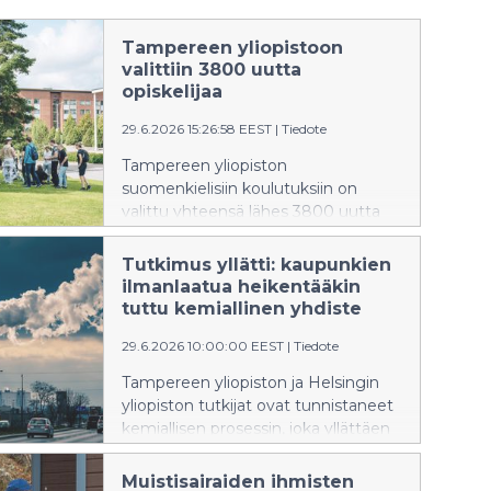
Tampereen yliopistoon
valittiin 3800 uutta
opiskelijaa
29.6.2026 15:26:58 EEST
|
Tiedote
Tampereen yliopiston
suomenkielisiin koulutuksiin on
valittu yhteensä lähes 3800 uutta
opiskelijaa yhteishaun, avoimen
väylän haun ja siirtohaun kautta.
Tutkimus yllätti: kaupunkien
Hakijamäärä ja hyväksyttyjen määrä
ilmanlaatua heikentääkin
kasvoivat jälleen edellisvuodesta.
tuttu kemiallinen yhdiste
Tampereen yliopisto oli Suomen
29.6.2026 10:00:00 EEST
|
Tiedote
toiseksi suosituin yliopisto
ensisijaisten hakemusten
Tampereen yliopiston ja Helsingin
perusteella.
yliopiston tutkijat ovat tunnistaneet
kemiallisen prosessin, joka yllättäen
voikin lisätä pienhiukkasten
muodostumista
Muistisairaiden ihmisten