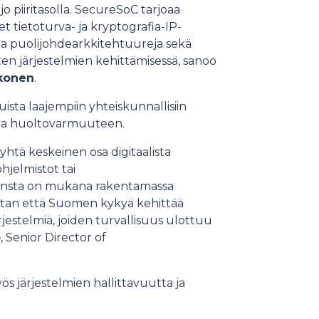
o piiritasolla. SecureSoC tarjoaa
t tietoturva- ja kryptografia-IP-
a puolijohdearkkitehtuureja sekä
ten järjestelmien kehittämisessä, sanoo
hkonen
.
ista laajempiin yhteiskunnallisiin
n ja huoltovarmuuteen.
 yhtä keskeinen osa digitaalista
jelmistot tai
 Insta on mukana rakentamassa
Instan että Suomen kykyä kehittää
rjestelmiä, joiden turvallisuus ulottuu
ö
, Senior Director of
ös järjestelmien hallittavuutta ja