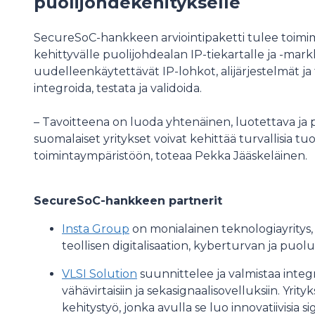
puolijohdekehitykselle
SecureSoC-hankkeen arviointipaketti tulee toi
kehittyvälle puolijohdealan IP-tiekartalle ja -mark
uudelleenkäytettävät IP-lohkot, alijärjestelmät j
integroida, testata ja validoida.
– Tavoitteena on luoda yhtenäinen, luotettava ja p
suomalaiset yritykset voivat kehittää turvallisia t
toimintaympäristöön, toteaa Pekka Jääskeläinen.
SecureSoC-hankkeen partnerit
Insta Group
on monialainen teknologiayritys, 
teollisen digitalisaation, kyberturvan ja puol
VLSI Solution
suunnittelee ja valmistaa integroi
vähävirtaisiin ja sekasignaalisovelluksiin. Yr
kehitystyö, jonka avulla se luo innovatiivisia si