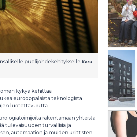
salliselle puolijohdekehitykselle
Karu
uomen kykyä kehittää
kä tukea eurooppalaista teknologista
ujen luotettavuutta.
nologiatoimijoita rakentamaan yhteistä
ää tulevaisuuden turvallisia ja
sen, automaation ja muiden kriittisten