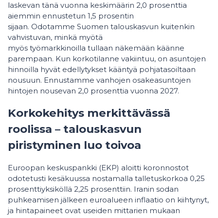
laskevan tänä vuonna keskimäärin 2,0 prosenttia
aiemmin ennustetun 1,5 prosentin
sijaan. Odotamme Suomen talouskasvun kuitenkin
vahvistuvan, minkä myötä
myös työmarkkinoilla tullaan näkemään käänne
parempaan. Kun korkotilanne vakiintuu, on asuntojen
hinnoilla hyvät edellytykset kääntyä pohjatasoiltaan
nousuun. Ennustamme vanhojen osakeasuntojen
hintojen nousevan 2,0 prosenttia vuonna 2027.
Korkokehitys merkittävässä
roolissa – talouskasvun
piristyminen luo toivoa
Euroopan keskuspankki (EKP) aloitti koronnostot
odotetusti kesäkuussa nostamalla talletuskorkoa 0,25
prosenttiyksiköllä 2,25 prosenttiin. Iranin sodan
puhkeamisen jälkeen euroalueen inflaatio on kiihtynyt,
ja hintapaineet ovat useiden mittarien mukaan