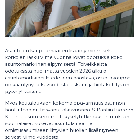
Asuntojen kauppamäärien lisääntyminen sekä
korkojen lasku viime vuonna loivat odotuksia koko
asuntomarkkinan elpymisestä. Toiveikkaista
odotuksista huolimatta vuoden 2026 alku oli
asuntomarkkinoilla edelleen haastava, asuntokauppa
on kääntynyt alkuvuodesta laskuun ja hintakehitys on
pysynyt vaisuna.
Myös kotitalouksien kokema epävarmuus asunnon
hankintaan on kasvanut alkuvuonna. S-Pankin tuoreen
Kodin ja asumisen ilmiöt -kyselytutkimuksen mukaan
suomalaiset kokevat asuntolainaan ja
omistusasumiseen liittyvien huolien lisääntyneen
selvästi viime vuodesta.