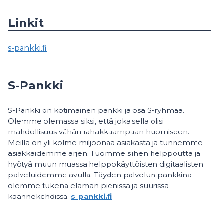
Linkit
s-pankki.fi
S-Pankki
S-Pankki on kotimainen pankki ja osa S-ryhmää.
Olemme olemassa siksi, että jokaisella olisi
mahdollisuus vähän rahakkaampaan huomiseen.
Meillä on yli kolme miljoonaa asiakasta ja tunnemme
asiakkaidemme arjen. Tuomme siihen helppoutta ja
hyötyä muun muassa helppokäyttöisten digitaalisten
palveluidemme avulla. Täyden palvelun pankkina
olemme tukena elämän pienissä ja suurissa
käännekohdissa.
s-pankki.fi