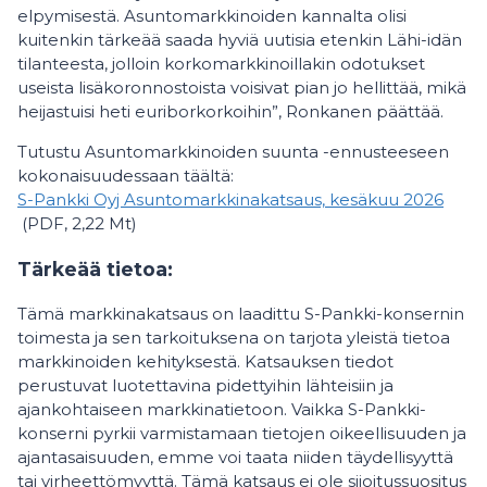
elpymisestä. Asuntomarkkinoiden kannalta olisi
kuitenkin tärkeää saada hyviä uutisia etenkin Lähi-idän
tilanteesta, jolloin korkomarkkinoillakin odotukset
useista lisäkoronnostoista voisivat pian jo hellittää, mikä
heijastuisi heti euriborkorkoihin”, Ronkanen päättää.
Tutustu Asuntomarkkinoiden suunta -ennusteeseen
kokonaisuudessaan täältä:
S-Pankki Oyj Asuntomarkkinakatsaus, kesäkuu 2026
(PDF, 2,22 Mt)
Tärkeää tietoa:
Tämä markkinakatsaus on laadittu S-Pankki-konsernin
toimesta ja sen tarkoituksena on tarjota yleistä tietoa
markkinoiden kehityksestä. Katsauksen tiedot
perustuvat luotettavina pidettyihin lähteisiin ja
ajankohtaiseen markkinatietoon. Vaikka S-Pankki-
konserni pyrkii varmistamaan tietojen oikeellisuuden ja
ajantasaisuuden, emme voi taata niiden täydellisyyttä
tai virheettömyyttä. Tämä katsaus ei ole sijoitussuositus