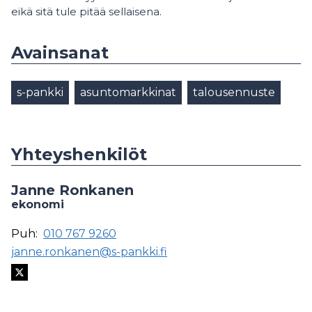
eikä sitä tule pitää sellaisena.
Avainsanat
s-pankki
asuntomarkkinat
talousennuste
Yhteyshenkilöt
Janne Ronkanen
ekonomi
Puh:
010 767 9260
janne.ronkanen@s-pankki.fi