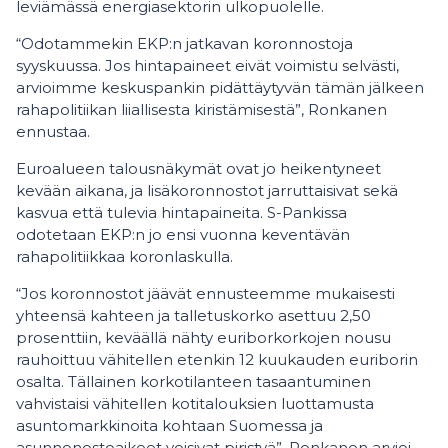
leviämässä energiasektorin ulkopuolelle.
“Odotammekin EKP:n jatkavan koronnostoja
syyskuussa. Jos hintapaineet eivät voimistu selvästi,
arvioimme keskuspankin pidättäytyvän tämän jälkeen
rahapolitiikan liiallisesta kiristämisestä”, Ronkanen
ennustaa.
Euroalueen talousnäkymät ovat jo heikentyneet
kevään aikana, ja lisäkoronnostot jarruttaisivat sekä
kasvua että tulevia hintapaineita. S-Pankissa
odotetaan EKP:n jo ensi vuonna keventävän
rahapolitiikkaa koronlaskulla.
“Jos koronnostot jäävät ennusteemme mukaisesti
yhteensä kahteen ja talletuskorko asettuu 2,50
prosenttiin, keväällä nähty euriborkorkojen nousu
rauhoittuu vähitellen etenkin 12 kuukauden euriborin
osalta. Tällainen korkotilanteen tasaantuminen
vahvistaisi vähitellen kotitalouksien luottamusta
asuntomarkkinoita kohtaan Suomessa ja
asunnonostoaikeet voisivat piristyä”, Ronkanen arvioi.