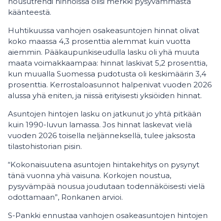
nousutrendi hinnoissa olisi merkki pysyvämmästä
käänteestä.
Huhtikuussa vanhojen osakeasuntojen hinnat olivat
koko maassa 4,3 prosenttia alemmat kuin vuotta
aiemmin. Pääkaupunkiseudulla lasku oli yhä muuta
maata voimakkaampaa: hinnat laskivat 5,2 prosenttia,
kun muualla Suomessa pudotusta oli keskimäärin 3,4
prosenttia. Kerrostaloasunnot halpenivat vuoden 2026
alussa yhä eniten, ja niissä erityisesti yksiöiden hinnat.
Asuntojen hintojen lasku on jatkunut jo yhtä pitkään
kuin 1990-luvun lamassa. Jos hinnat laskevat vielä
vuoden 2026 toisella neljänneksellä, tulee jaksosta
tilastohistorian pisin.
“Kokonaisuutena asuntojen hintakehitys on pysynyt
tänä vuonna yhä vaisuna. Korkojen noustua,
pysyvämpää nousua joudutaan todennäköisesti vielä
odottamaan”, Ronkanen arvioi.
S-Pankki ennustaa vanhojen osakeasuntojen hintojen