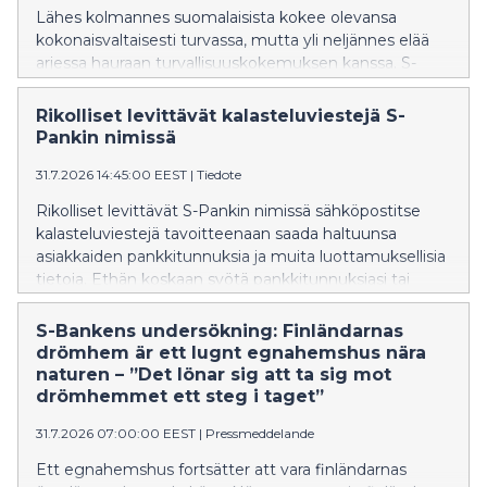
Lähes kolmannes suomalaisista kokee olevansa
kokonaisvaltaisesti turvassa, mutta yli neljännes elää
arjessa hauraan turvallisuuskokemuksen kanssa. S-
Pankin Arjen turvabarometri -kysely osoittaa, että
suomalaisten arki rakentuu turvallisuuden
Rikolliset levittävät kalasteluviestejä S-
näkökulmasta hyvin erilaisista lähtökohdista.
Pankin nimissä
31.7.2026 14:45:00 EEST
|
Tiedote
Rikolliset levittävät S-Pankin nimissä sähköpostitse
kalasteluviestejä tavoitteenaan saada haltuunsa
asiakkaiden pankkitunnuksia ja muita luottamuksellisia
tietoja. Ethän koskaan syötä pankkitunnuksiasi tai
korttitietojasi sivustolle, johon olet saanut linkin
sähköpostitse, tekstiviestinä tai pikaviestimissä.
S-Bankens undersökning: Finländarnas
drömhem är ett lugnt egnahemshus nära
naturen – ”Det lönar sig att ta sig mot
drömhemmet ett steg i taget”
31.7.2026 07:00:00 EEST
|
Pressmeddelande
Ett egnahemshus fortsätter att vara finländarnas