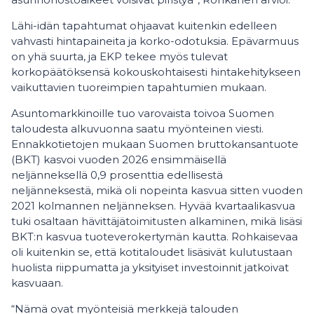
Lähi-idän tapahtumat ohjaavat kuitenkin edelleen
vahvasti hintapaineita ja korko-odotuksia. Epävarmuus
on yhä suurta, ja EKP tekee myös tulevat
korkopäätöksensä kokouskohtaisesti hintakehitykseen
vaikuttavien tuoreimpien tapahtumien mukaan.
Asuntomarkkinoille tuo varovaista toivoa Suomen
taloudesta alkuvuonna saatu myönteinen viesti.
Ennakkotietojen mukaan Suomen bruttokansantuote
(BKT) kasvoi vuoden 2026 ensimmäisellä
neljänneksellä 0,9 prosenttia edellisestä
neljänneksestä, mikä oli nopeinta kasvua sitten vuoden
2021 kolmannen neljänneksen. Hyvää kvartaalikasvua
tuki osaltaan hävittäjätoimitusten alkaminen, mikä lisäsi
BKT:n kasvua tuoteverokertymän kautta. Rohkaisevaa
oli kuitenkin se, että kotitaloudet lisäsivät kulutustaan
huolista riippumatta ja yksityiset investoinnit jatkoivat
kasvuaan.
“Nämä ovat myönteisiä merkkejä talouden