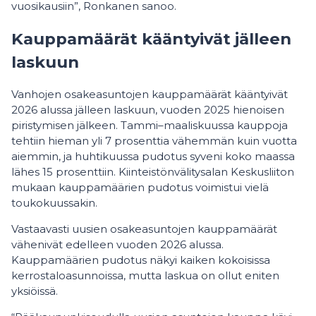
vuosikausiin”, Ronkanen sanoo.
Kauppamäärät kääntyivät jälleen
laskuun
Vanhojen osakeasuntojen kauppamäärät kääntyivät
2026 alussa jälleen laskuun, vuoden 2025 hienoisen
piristymisen jälkeen. Tammi–maaliskuussa kauppoja
tehtiin hieman yli 7 prosenttia vähemmän kuin vuotta
aiemmin, ja huhtikuussa pudotus syveni koko maassa
lähes 15 prosenttiin. Kiinteistönvälitysalan Keskusliiton
mukaan kauppamäärien pudotus voimistui vielä
toukokuussakin.
Vastaavasti uusien osakeasuntojen kauppamäärät
vähenivät edelleen vuoden 2026 alussa.
Kauppamäärien pudotus näkyi kaiken kokoisissa
kerrostaloasunnoissa, mutta laskua on ollut eniten
yksiöissä.