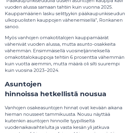
“Pääkaupunkiseudulla uusien asuntojen kauppa kävi
vuoden alussa samaan tahtiin kuin vuonna 2025.
Kauppamäärien lasku selittyykin pääkaupunkiseudun
ulkopuolisten kauppojen vähenemisellä”, Ronkanen
sanoo.
Myös vanhojen omakotitalojen kauppamäärät
vähenivät vuoden alussa, mutta asunto-osakkeita
vähemmän. Ensimmäisellä vuosineljänneksellä
omakotitalokauppoja tehtiin 6 prosenttia vähemmän
kuin vuotta aiemmin, mutta määrä oli silti suurempi
kuin vuosina 2023–2024.
Asuntojen
hinnoissa hetkellistä nousua
Vanhojen osakeasuntojen hinnat ovat kevään aikana
hieman nousseet tammikuusta. Nousu näyttää
kuitenkin asuntojen hinnoille tyypilliseltä
vuodenaikavaihtelulta ja vasta kesän yli jatkuva