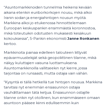
“Asuntomarkkinoiden tunnelmia heikensi kevään
aikana etenkin euriborkorkojen nousu, mikä alkoi
Iranin sodan ja energiahintojen nousun myötä.
Markkina alkoi jo etukenossa hinnoittelemaan
Euroopan keskuspankin ensimmäistä koronnostoa,
mikä toteutuikin odotusten mukaisesti kesäkuun
kokouksessa”, S-Pankin ekonomisti
Janne Ronkanen
kertoo.
Markkinoita painaa edelleen talouteen liittyvät
epävarmuustekijät sekä geopoliittinen tilanne, mikä
näkyy kuluttajien vaisuna luottamuksena.
Asuntomarkkinoilla vallitseekin nyt kierre, jossa
tarjontaa on runsaasti, mutta ostajia vain vähän.
“Kysyntä ei tällä hetkellä tue hintojen nousua. Markkina
tarvitsisi nyt enemmän ensiasunnon ostajia
vauhdittamaan tätä ketjua. Ensiasunnon ostajille
tilanne onkin nyt otollinen, kun ensimmäiseen omaan
asuntoon pääsee kiinni edullisemmin kuin