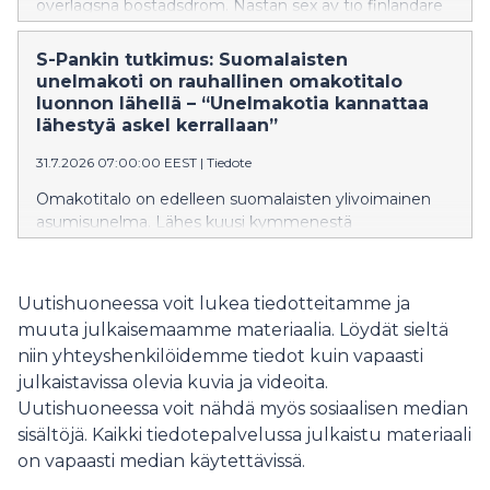
överlägsna bostadsdröm. Nästan sex av tio finländare
uppger att deras drömhem är ett egnahemshus. Även
om förtätning av städerna får mycket plats i
S-Pankin tutkimus: Suomalaisten
bostadsdebatten, är det fortfarande ett lugnt läge och
unelmakoti on rauhallinen omakotitalo
närhet till naturen som betonas i finländarnas
luonnon lähellä – “Unelmakotia kannattaa
bostadsönskningar. Enligt S-Bankens expert erbjuder
lähestyä askel kerrallaan”
bostadsmarknaden för närvarande även möjligheter,
31.7.2026 07:00:00 EEST
|
Tiedote
och många bostadsdrömmar kan främjas ett steg i
taget.
Omakotitalo on edelleen suomalaisten ylivoimainen
asumisunelma. Lähes kuusi kymmenestä
suomalaisesta nimeää omakotitalon
unelmakodikseen. Vaikka asumiskeskustelussa
korostuu kaupunkien tiivistyminen, suomalaisten
Uutishuoneessa voit lukea tiedotteitamme ja
asumistoiveissa painottuvat edelleen rauhallinen sijainti
muuta julkaisemaamme materiaalia. Löydät sieltä
ja luonnonläheisyys. S-Pankin asiantuntijan mukaan
niin yhteyshenkilöidemme tiedot kuin vapaasti
asuntomarkkinat tarjoavat tällä hetkellä myös
julkaistavissa olevia kuvia ja videoita.
mahdollisuuksia, ja monen asumishaaveita voidaan
edistää askel kerrallaan.
Uutishuoneessa voit nähdä myös sosiaalisen median
sisältöjä. Kaikki tiedotepalvelussa julkaistu materiaali
on vapaasti median käytettävissä.