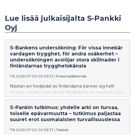
Lue lisää julkaisijalta S-Pankki
Oyj
S-Bankens undersökning: För vissa innebär
vardagen trygghet, för andra osäkerhet –
undersökningen avslöjar stora skillnader i
finländarnas trygghetskänsla
7.8.2026 07:00:00 EEST
|
Pressmeddelande
Nästan en tredjedel av finländarna känner sig helt
trygga, medan mer än en fjärdedel lever med en svag
trygghetskänsla i vardagen. S-Bankens enkät
Vardagens trygghetsbarometer visar att finländarnas
S-Pankin tutkimus: yhdelle arki on turvaa,
vardag bygger på väldigt olika utgångspunkter vad
toiselle epävarmuutta – tutkimus paljastaa
gäller trygghet.
suuret erot suomalaisten turvallisuudessa
7.8.2026 07:00:00 EEST
|
Tiedote