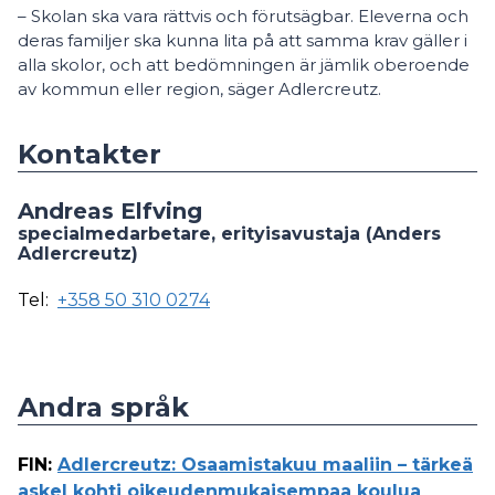
– Skolan ska vara rättvis och förutsägbar. Eleverna och
deras familjer ska kunna lita på att samma krav gäller i
alla skolor, och att bedömningen är jämlik oberoende
av kommun eller region, säger Adlercreutz.
Kontakter
Andreas Elfving
specialmedarbetare, erityisavustaja (Anders
Adlercreutz)
Tel:
+358 50 310 0274
Andra språk
FIN
:
Adlercreutz: Osaamistakuu maaliin – tärkeä
askel kohti oikeudenmukaisempaa koulua