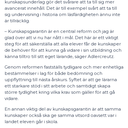
kunskapsunderlag gör det svårare att ta till sig mer
avancerat innehåll. Det är till exempel svårt att ta till
sig undervisning i historia om läsfärdigheten ännu inte
är tillräcklig.
– Kunskapsgarantin är en central reform och jag är
glad över att vi nu har nått i mål. Det här är ett viktigt
steg för att säkerställa att alla elever får de kunskaper
de behöver för att kunna gå vidare i sin utbildning och
känna tilltro till sitt eget lärande, säger Adlercreutz.
Genom reformen fastställs tydligare och mer enhetliga
bestämmelser i lag för både bedömning och
uppflyttning till nästa årskurs. Syftet är att ge lärarna
ett starkare stöd i sitt arbete och samtidigt skapa
större tydlighet kring vilka krav som gäller för att gå
vidare.
En annan viktig del av kunskapsgarantin är att samma
kunskaper också ska ge samma vitsord oavsett var i
landet eleven går i skola.