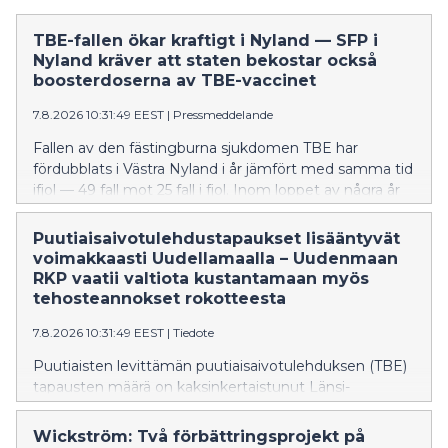
TBE-fallen ökar kraftigt i Nyland — SFP i
Nyland kräver att staten bekostar också
boosterdoserna av TBE-vaccinet
7.8.2026 10:31:49 EEST
|
Pressmeddelande
Fallen av den fästingburna sjukdomen TBE har
fördubblats i Västra Nyland i år jämfört med samma tid
ifjol — 49 fall mot 25 fall i fjol. Inom loppet av några år
har TBE också börjat förekomma i östnyländska
kommuner, även om det handlar om tämligen få fall
Puutiaisaivotulehdustapaukset lisääntyvät
tills vidare. Förra året dog fyra personer i Nyland av
voimakkaasti Uudellamaalla – Uudenmaan
TBE. Många av Finlands riskområden finns i Nyland.
RKP vaatii valtiota kustantamaan myös
tehosteannokset rokotteesta
7.8.2026 10:31:49 EEST
|
Tiedote
Puutiaisten levittämän puutiaisaivotulehduksen (TBE)
tapausten määrä on kaksinkertaistunut Länsi-
Uudellamaalla tänä vuonna verrattuna viime vuoden
vastaavaan ajankohtaan – tapauksia on todettu tänä
Wickström: Två förbättringsprojekt på