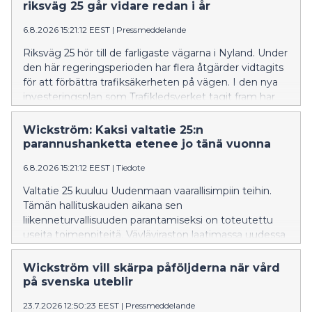
kesänä jo 49, kun viime vuonna niitä oli 25. Viime
riksväg 25 går vidare redan i år
vuosien aikana TBE:tä on alkanut esiintyä myös Itä-
Uudenmaan kunnissa, vaikka tapausmäärät ovat
6.8.2026 15:21:12 EEST
|
Pressmeddelande
toistaiseksi melko vähäisiä. Viime vuonna neljä
Riksväg 25 hör till de farligaste vägarna i Nyland. Under
henkilöä kuoli Uudellamaalla TBE:n seurauksena.
den här regeringsperioden har flera åtgärder vidtagits
Monet Suomen riskialueista sijaitsevat Uudellamaalla.
för att förbättra trafiksäkerheten på vägen. I den nya
investeringsplan som Trafikledsverket tagit fram har
åtgärder längs riksväg 25 prioriterats.
Wickström: Kaksi valtatie 25:n
parannushanketta etenee jo tänä vuonna
6.8.2026 15:21:12 EEST
|
Tiedote
Valtatie 25 kuuluu Uudenmaan vaarallisimpiin teihin.
Tämän hallituskauden aikana sen
liikenneturvallisuuden parantamiseksi on toteutettu
useita toimenpiteitä. Väyläviraston laatimassa uudessa
investointiohjelmassa valtatie 25:n kehittämistoimet
on asetettu etusijalle.
Wickström vill skärpa påföljderna när vård
på svenska uteblir
23.7.2026 12:50:23 EEST
|
Pressmeddelande