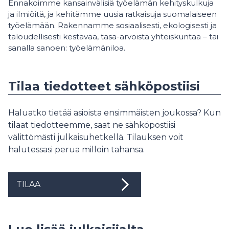
Ennakoimme kansainvälisiä työelämän kehityskulkuja
ja ilmiöitä, ja kehitämme uusia ratkaisuja suomalaiseen
työelämään. Rakennamme sosiaalisesti, ekologisesti ja
taloudellisesti kestävää, tasa-arvoista yhteiskuntaa – tai
sanalla sanoen: työelämäniloa.
Tilaa tiedotteet sähköpostiisi
Haluatko tietää asioista ensimmäisten joukossa? Kun
tilaat tiedotteemme, saat ne sähköpostiisi
välittömästi julkaisuhetkellä. Tilauksen voit
halutessasi perua milloin tahansa.
TILAA