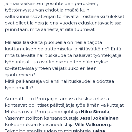
ja määräaikaisten työsuhteiden perusteet,
työttömyysturvan ehdot ja määrä kuin
valtakunnansovittelijan toimivalta. Toistaiseksi tulokset
ovat olleet laihoja ja ensi vuoden eduskuntavaaleissa
punnitaan, mitä äänestäjät siitä tuumivat.
Millaisia lääkkeitä puolueilla on heille tarjota
luottamuksen palauttamiseksi ja riittävätkö ne? Entä
mitä tulevalta hallituskaudelta haluavat työntekijät ja
työnantajat – ja ovatko osapuolten näkemykset
sovitettavissa yhteen vai jatkuuko erilleen
ajautuminen?
Mitä palkansaaja voi ensi hallituskaudella odottaa
työelämältä?
Ammattiliitto Pron järjestämässä keskustelussa
kohtaavat poliittiset päättäjät ja työelämän vaikuttajat.
Mukana ovat Pron puheenjohtaja
Niko Simola
,
Vasemmistoliiton kansanedustaja
Jessi Jokelainen
,
Kokoomuksen kansanedustaja
Ville Valkonen
ja
Teknologiateollisuuden toimitusjohtaja
Taina