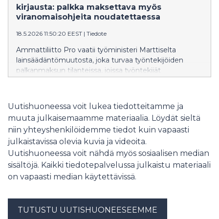
kirjausta: palkka maksettava myös
viranomaisohjeita noudatettaessa
18.5.2026 11:50:20 EEST
|
Tiedote
Ammattiliitto Pro vaatii työministeri Marttiselta
lainsäädäntömuutosta, joka turvaa työntekijöiden
palkanmaksun tilanteissa, joissa työntekijät
noudattavat viranomaisten antamia ohjeita tai
kehotuksia.
Uutishuoneessa voit lukea tiedotteitamme ja
muuta julkaisemaamme materiaalia. Löydät sieltä
niin yhteyshenkilöidemme tiedot kuin vapaasti
julkaistavissa olevia kuvia ja videoita.
Uutishuoneessa voit nähdä myös sosiaalisen median
sisältöjä. Kaikki tiedotepalvelussa julkaistu materiaali
on vapaasti median käytettävissä.
TUTUSTU UUTISHUONEESEEMME