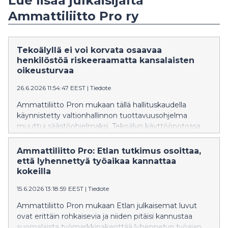
Lue lisää julkaisijalta
Ammattiliitto Pro ry
Tekoälyllä ei voi korvata osaavaa
henkilöstöä riskeeraamatta kansalaisten
oikeusturvaa
26.6.2026 11:54:47 EEST
|
Tiedote
Ammattiliitto Pron mukaan tällä hallituskaudella
käynnistetty valtionhallinnon tuottavuusohjelma
muuttui säästöohjelmaksi. Tekoälyn käyttöönotossa
samoja virheitä ei pidä
toistaa: henkilöstövähennysten ja palveluiden
Ammattiliitto Pro: Etlan tutkimus osoittaa,
heikentämisen sijaan sen avulla on tavoiteltava
että lyhennettyä työaikaa kannattaa
tuottavuuden kasvua ja parempia palveluja
kokeilla
henkilöstön osaamista hyödyntäen.
15.6.2026 13:18:59 EEST
|
Tiedote
Ammattiliitto Pron mukaan Etlan julkaisemat luvut
ovat erittäin rohkaisevia ja niiden pitäisi kannustaa
suomalaista työmarkkinakenttää lyhennetyn työajan