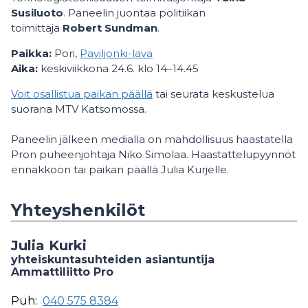
Susiluoto
. Paneelin juontaa politiikan
toimittaja
Robert Sundman
.
Paikka:
Pori,
Paviljonki-lava
Aika:
keskiviikkona 24.6. klo 14–14.45
Voit osallistua paikan päällä
tai seurata keskustelua
suorana MTV Katsomossa.
Paneelin jälkeen medialla on mahdollisuus haastatella
Pron puheenjohtaja Niko Simolaa. Haastattelupyynnöt
ennakkoon tai paikan päällä Julia Kurjelle.
Yhteyshenkilöt
Julia Kurki
yhteiskuntasuhteiden asiantuntija
Ammattiliitto Pro
Puh:
040 575 8384