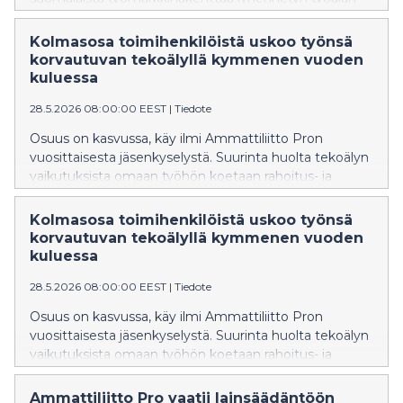
kokeiluihin. Pro kuitenkin haluaa muistuttaa
tutkimuksen tekijöitä siitä, että jatkuvatoimisessa
Kolmasosa toimihenkilöistä uskoo työnsä
teollisuudessa keskimääräinen viikkotyöaika on jo nyt
korvautuvan tekoälyllä kymmenen vuoden
35 tuntia viikossa, eikä 40 tuntia viikossa.
kuluessa
28.5.2026 08:00:00 EEST
|
Tiedote
Osuus on kasvussa, käy ilmi Ammattiliitto Pron
vuosittaisesta jäsenkyselystä. Suurinta huolta tekoälyn
vaikutuksista omaan työhön koetaan rahoitus- ja
vakuutusalalla.
Kolmasosa toimihenkilöistä uskoo työnsä
korvautuvan tekoälyllä kymmenen vuoden
kuluessa
28.5.2026 08:00:00 EEST
|
Tiedote
Osuus on kasvussa, käy ilmi Ammattiliitto Pron
vuosittaisesta jäsenkyselystä. Suurinta huolta tekoälyn
vaikutuksista omaan työhön koetaan rahoitus- ja
vakuutusalalla.
Ammattiliitto Pro vaatii lainsäädäntöön