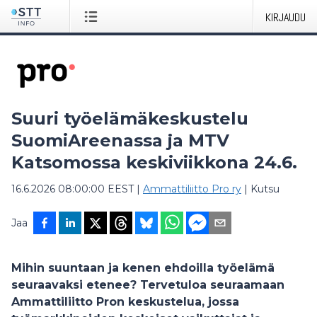
KIRJAUDU
Suuri työelämäkeskustelu
SuomiAreenassa ja MTV
Katsomossa keskiviikkona 24.6.
16.6.2026 08:00:00 EEST
|
Ammattiliitto Pro ry
|
Kutsu
Jaa
Mihin suuntaan ja kenen ehdoilla työelämä
seuraavaksi etenee? Tervetuloa seuraamaan
Ammattiliitto Pron keskustelua, jossa