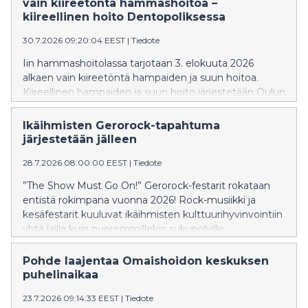
vain kiireetöntä hammashoitoa –
kiireellinen hoito Dentopoliksessa
30.7.2026 09:20:04 EEST
|
Tiedote
Iin hammashoitolassa tarjotaan 3. elokuuta 2026
alkaen vain kiireetöntä hampaiden ja suun hoitoa.
Kiireellinen hampaiden ja suun hoito järjestetään Oulun
Dentopoliksessa.
Ikäihmisten Gerorock-tapahtuma
järjestetään jälleen
28.7.2026 08:00:00 EEST
|
Tiedote
”The Show Must Go On!” Gerorock-festarit rokataan
entistä rokimpana vuonna 2026! Rock-musiikki ja
kesäfestarit kuuluvat ikäihmisten kulttuurihyvinvointiin
yhtä lailla kuin nuoremmillekin sukupolville.
Pohde laajentaa Omaishoidon keskuksen
puhelinaikaa
23.7.2026 09:14:33 EEST
|
Tiedote