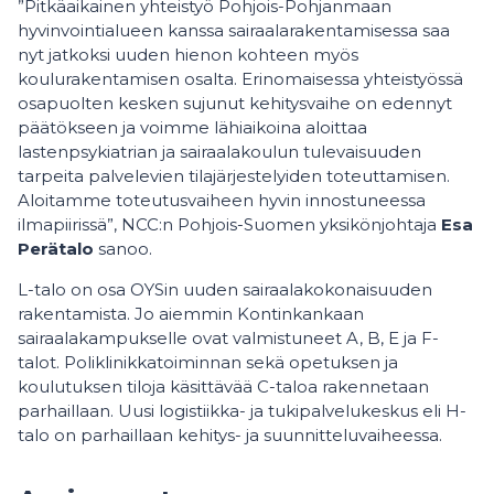
”Pitkäaikainen yhteistyö Pohjois-Pohjanmaan
hyvinvointialueen kanssa sairaalarakentamisessa saa
nyt jatkoksi uuden hienon kohteen myös
koulurakentamisen osalta. Erinomaisessa yhteistyössä
osapuolten kesken sujunut kehitysvaihe on edennyt
päätökseen ja voimme lähiaikoina aloittaa
lastenpsykiatrian ja sairaalakoulun tulevaisuuden
tarpeita palvelevien tilajärjestelyiden toteuttamisen.
Aloitamme toteutusvaiheen hyvin innostuneessa
ilmapiirissä”, NCC:n Pohjois-Suomen yksikönjohtaja
Esa
Perätalo
sanoo.
L-talo on osa OYSin uuden sairaalakokonaisuuden
rakentamista. Jo aiemmin Kontinkankaan
sairaalakampukselle ovat valmistuneet A, B, E ja F-
talot. Poliklinikkatoiminnan sekä opetuksen ja
koulutuksen tiloja käsittävää C-taloa rakennetaan
parhaillaan. Uusi logistiikka- ja tukipalvelukeskus eli H-
talo on parhaillaan kehitys- ja suunnitteluvaiheessa.