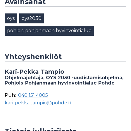
Avainsanat
oys
oys2030
pohjois-pohjanmaan hyvinvointialue
Yhteyshenkilöt
Kari-Pekka Tampio
Ohjelmajohtaja, OYS 2030 -uudistamisohjelma,
Pohjois-Pohjanmaan hyvinvointialue Pohde
Puh:
040 151 4005
kari-pekka.tampio@pohde.fi