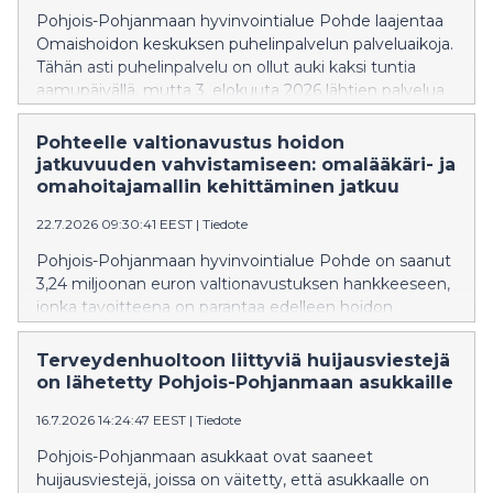
Pohjois-Pohjanmaan hyvinvointialue Pohde laajentaa
Omaishoidon keskuksen puhelinpalvelun palveluaikoja.
Tähän asti puhelinpalvelu on ollut auki kaksi tuntia
aamupäivällä, mutta 3. elokuuta 2026 lähtien palvelua
saa myös kello 12–14.
Pohteelle valtionavustus hoidon
jatkuvuuden vahvistamiseen: omalääkäri- ja
omahoitajamallin kehittäminen jatkuu
22.7.2026 09:30:41 EEST
|
Tiedote
Pohjois-Pohjanmaan hyvinvointialue Pohde on saanut
3,24 miljoonan euron valtionavustuksen hankkeeseen,
jonka tavoitteena on parantaa edelleen hoidon
jatkuvuutta ja sujuvoittaa perusterveydenhuollon
palveluja.
Terveydenhuoltoon liittyviä huijausviestejä
on lähetetty Pohjois-Pohjanmaan asukkaille
16.7.2026 14:24:47 EEST
|
Tiedote
Pohjois-Pohjanmaan asukkaat ovat saaneet
huijausviestejä, joissa on väitetty, että asukkaalle on