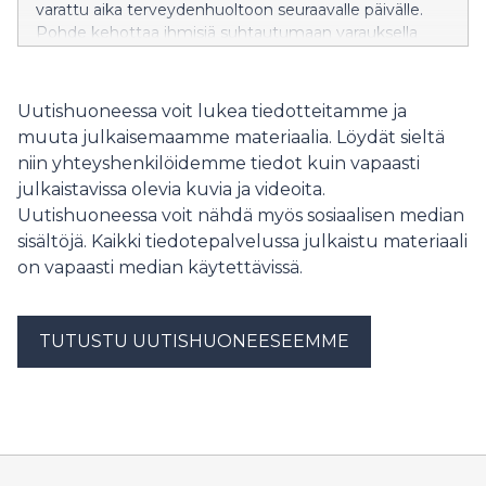
varattu aika terveydenhuoltoon seuraavalle päivälle.
Pohde kehottaa ihmisiä suhtautumaan varauksella
viesteihin, joissa on linkki.
Uutishuoneessa voit lukea tiedotteitamme ja
muuta julkaisemaamme materiaalia. Löydät sieltä
niin yhteyshenkilöidemme tiedot kuin vapaasti
julkaistavissa olevia kuvia ja videoita.
Uutishuoneessa voit nähdä myös sosiaalisen median
sisältöjä. Kaikki tiedotepalvelussa julkaistu materiaali
on vapaasti median käytettävissä.
TUTUSTU UUTISHUONEESEEMME