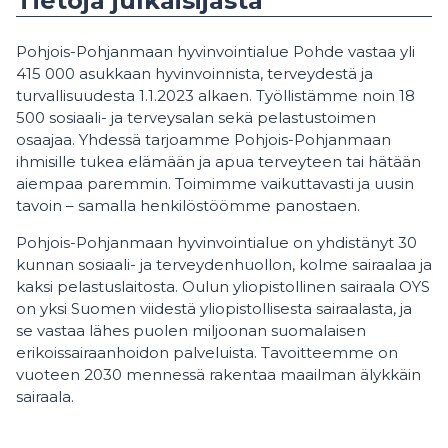
Tietoja julkaisijasta
Pohjois-Pohjanmaan hyvinvointialue Pohde vastaa yli
415 000 asukkaan hyvinvoinnista, terveydestä ja
turvallisuudesta 1.1.2023 alkaen. Työllistämme noin 18
500 sosiaali- ja terveysalan sekä pelastustoimen
osaajaa. Yhdessä tarjoamme Pohjois-Pohjanmaan
ihmisille tukea elämään ja apua terveyteen tai hätään
aiempaa paremmin. Toimimme vaikuttavasti ja uusin
tavoin – samalla henkilöstöömme panostaen.
Pohjois-Pohjanmaan hyvinvointialue on yhdistänyt 30
kunnan sosiaali- ja terveydenhuollon, kolme sairaalaa ja
kaksi pelastuslaitosta. Oulun yliopistollinen sairaala OYS
on yksi Suomen viidestä yliopistollisesta sairaalasta, ja
se vastaa lähes puolen miljoonan suomalaisen
erikoissairaanhoidon palveluista. Tavoitteemme on
vuoteen 2030 mennessä rakentaa maailman älykkäin
sairaala.