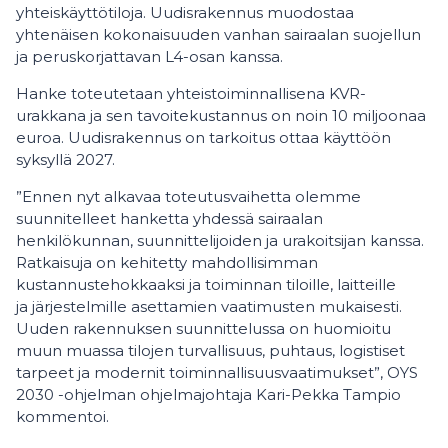
yhteiskäyttötiloja. Uudisrakennus muodostaa
yhtenäisen kokonaisuuden vanhan sairaalan suojellun
ja peruskorjattavan L4-osan kanssa.
Hanke toteutetaan yhteistoiminnallisena KVR-
urakkana ja sen tavoitekustannus on noin 10 miljoonaa
euroa. Uudisrakennus on tarkoitus ottaa käyttöön
syksyllä 2027.
”Ennen nyt alkavaa toteutusvaihetta olemme
suunnitelleet hanketta yhdessä sairaalan
henkilökunnan, suunnittelijoiden ja urakoitsijan kanssa.
Ratkaisuja on kehitetty mahdollisimman
kustannustehokkaaksi ja toiminnan tiloille,​ laitteille
ja järjestelmille asettamien vaatimusten mukaisesti.
Uuden rakennuksen suunnittelussa on huomioitu
muun muassa tilojen turvallisuus, puhtaus, logistiset
tarpeet ja modernit toiminnallisuusvaatimukset”, OYS
2030 -ohjelman ohjelmajohtaja Kari-Pekka Tampio
kommentoi.