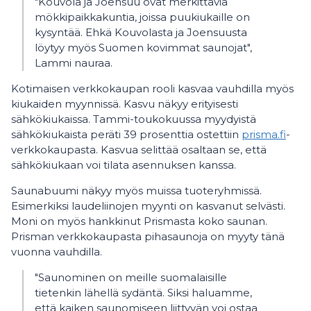
"Kouvola ja Joensuu ovat merkittäviä
mökkipaikkakuntia, joissa puukiukaille on
kysyntää. Ehkä Kouvolasta ja Joensuusta
löytyy myös Suomen kovimmat saunojat",
Lammi nauraa.
Kotimaisen verkkokaupan rooli kasvaa vauhdilla myös
kiukaiden myynnissä. Kasvu näkyy erityisesti
sähkökiukaissa. Tammi-toukokuussa myydyistä
sähkökiukaista peräti 39 prosenttia ostettiin
prisma.fi
-
verkkokaupasta. Kasvua selittää osaltaan se, että
sähkökiukaan voi tilata asennuksen kanssa.
Saunabuumi näkyy myös muissa tuoteryhmissä.
Esimerkiksi laudeliinojen myynti on kasvanut selvästi.
Moni on myös hankkinut Prismasta koko saunan.
Prisman verkkokaupasta pihasaunoja on myyty tänä
vuonna vauhdilla.
"Saunominen on meille suomalaisille
tietenkin lähellä sydäntä. Siksi haluamme,
että kaiken saunomiseen liittyvän voi ostaa