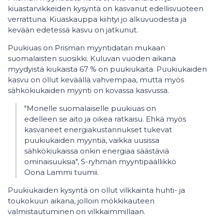
kiuastarvikkeiden kysyntä on kasvanut edellisvuoteen
verrattuna. Kiuaskauppa kiihtyi jo alkuvuodesta ja
kevään edetessä kasvu on jatkunut.
Puukiuas on Prisman myyntidatan mukaan
suomalaisten suosikki. Kuluvan vuoden aikana
myydyistä kiukaista 67 % on puukiukaita. Puukiukaiden
kasvu on ollut keväällä vahvempaa, mutta myös
sähkökiukaiden myynti on kovassa kasvussa.
"Monelle suomalaiselle puukiuas on
edelleen se aito ja oikea ratkaisu. Ehkä myös
kasvaneet energiakustannukset tukevat
puukiukaiden myyntiä, vaikka uusissa
sähkökiukaissa onkin energiaa säästäviä
ominaisuuksia", S-ryhmän myyntipäällikkö
Oona Lammi tuumii.
Puukiukaiden kysyntä on ollut vilkkainta huhti- ja
toukokuun aikana, jolloin mökkikauteen
valmistautuminen on vilkkaimmillaan.