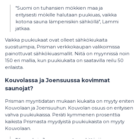
"Suomi on tuhansien mökkien maa ja
erityisesti mökille halutaan puukiuas, vaikka
kotona sauna lämpenisikin sähköllä", Lammi
jatkaa.
Vaikka puukiukaat ovat olleet sähkökiukaita
suosituimpia, Prisman verkkokaupan valikoimissa
painottuvat sähkökiuasmallit. Niitä on myynnissä noin
150 eri mallia, kun puukiukaita on saatavilla reilu 50
erilaista.
Kouvolassa ja Joensuussa kovimmat
saunojat?
Prisman myyntidatan mukaan kiukaita on myyty eniten
Kouvolaan ja Joensuuhun. Kouvolan osuus on erityisen
vahva puukiukaissa. Peräti kymmenen prosenttia
kaikista Prismasta myydyistä puukiukaista on myyty
Kouvolaan.