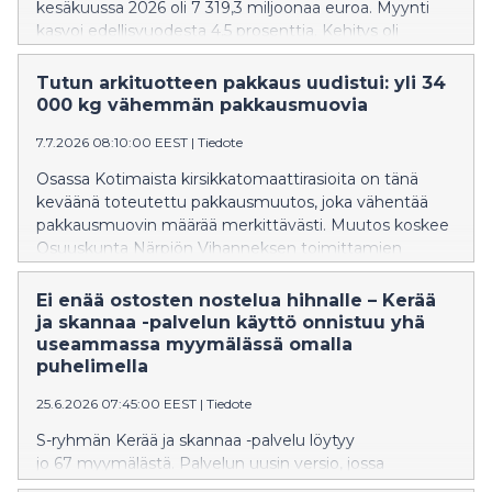
kesäkuussa 2026 oli 7 319,3 miljoonaa euroa. Myynti
kasvoi edellisvuodesta 4,5 prosenttia. Kehitys oli
vahvaa muun muassa liikennekaupassa ja
marketkaupassa.
Tutun arkituotteen pakkaus uudistui: yli 34
000 kg vähemmän pakkausmuovia
7.7.2026 08:10:00 EEST
|
Tiedote
Osassa Kotimaista kirsikkatomaattirasioita on tänä
keväänä toteutettu pakkausmuutos, joka vähentää
pakkausmuovin määrää merkittävästi. Muutos koskee
Osuuskunta Närpiön Vihanneksen toimittamien
Kotimaista kirsikkatomaattien rasioita, joissa
toteutettu pakkausuudistus vähentää pakkauksissa
Ei enää ostosten nostelua hihnalle – Kerää
käytetyn muovin määrää vuositasolla yli 34 000 kg.
ja skannaa -palvelun käyttö onnistuu yhä
Tämä vastaa yhteensä yli 1,6 miljoonaa muovikassia.
useammassa myymälässä omalla
puhelimella
25.6.2026 07:45:00 EEST
|
Tiedote
S-ryhmän Kerää ja skannaa -palvelu löytyy
jo 67 myymälästä. Palvelun uusin versio, jossa
skannaus tehdään omalla puhelimella, on