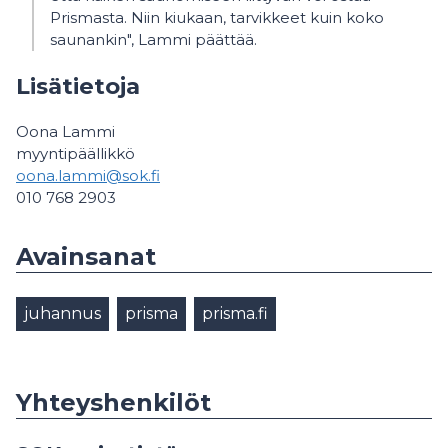
Prismasta. Niin kiukaan, tarvikkeet kuin koko
saunankin", Lammi päättää.
Lisätietoja
Oona Lammi
myyntipäällikkö
oona.lammi@sok.fi
010 768 2903
Avainsanat
juhannus
prisma
prisma.fi
Yhteyshenkilöt