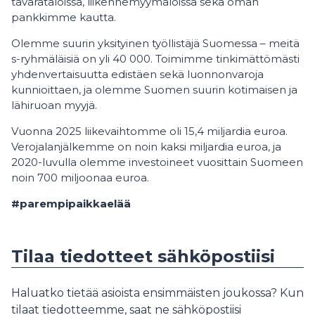
tavarataloissa, liikennemyymälöissä sekä oman
pankkimme kautta.
Olemme suurin yksityinen työllistäjä Suomessa – meitä
s-ryhmäläisiä on yli 40 000. Toimimme tinkimättömästi
yhdenvertaisuutta edistäen sekä luonnonvaroja
kunnioittaen, ja olemme Suomen suurin kotimaisen ja
lähiruoan myyjä.
Vuonna 2025 liikevaihtomme oli 15,4 miljardia euroa.
Verojalanjälkemme on noin kaksi miljardia euroa, ja
2020-luvulla olemme investoineet vuosittain Suomeen
noin 700 miljoonaa euroa.
#parempipaikkaelää
Tilaa tiedotteet sähköpostiisi
Haluatko tietää asioista ensimmäisten joukossa? Kun
tilaat tiedotteemme, saat ne sähköpostiisi