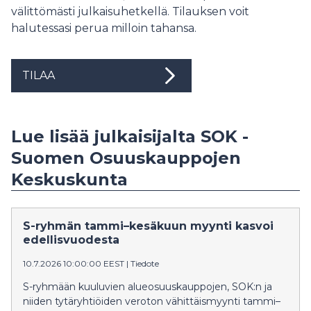
välittömästi julkaisuhetkellä. Tilauksen voit
halutessasi perua milloin tahansa.
TILAA
Lue lisää julkaisijalta SOK -
Suomen Osuuskauppojen
Keskuskunta
S-ryhmän tammi–kesäkuun myynti kasvoi
edellisvuodesta
10.7.2026 10:00:00 EEST
|
Tiedote
S-ryhmään kuuluvien alueosuuskauppojen, SOK:n ja
niiden tytäryhtiöiden veroton vähittäismyynti tammi–