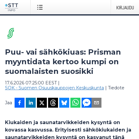
KIRJAUDU
Puu- vai sähkökiuas: Prisman
myyntidata kertoo kumpi on
suomalaisten suosikki
17.6.2026 07:25:00 EEST
|
SOK - Suomen Osuuskauppojen Keskuskunta
|
Tiedote
Jaa
Kiukaiden ja saunatarvikkeiden kysyntä on
kovassa kasvussa. Erityisesti sähkökiukaiden ja
saunatarvikkeiden kysyntä on kasvanut tänä