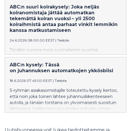
käytössä 7 myymälässä. Mobiili Kerää ja skannaa -
ABC:n suuri koirakysely: Joka neljäs
palvelu toimii S-ostoslista-sovelluksessa, joka tarjoaa
koiranomistaja jättää automatkan
asiakkaille muitakin arkea helpottavia ominaisuuksia.
tekemättä koiran vuoksi – yli 2500
koiraihmistä antaa parhaat vinkit lemmikin
kanssa matkustamiseen
24.6.2026 08:00:00 EEST
|
Tiedote
Tänäkin vuonna moni suomalainen suuntaa
kesälomamatkalle koiransa kanssa. ABC:n tuoreen
kyselytutkimuksen mukaan lemmikin kanssa
ABC:n kysely: Tässä
matkustaminen vaatii tarkkaa ennakkosuunnittelua.
on juhannuksen automatkojen ykkösbiisi
Vastaajien mukaan Suomen teillä suurimpia haasteita
ovat lemmikille sopivien taukopaikkojen vähyys, minkä
18.6.2026 07:45:00 EEST
|
Tiedote
vuoksi matkoja jätetään jopa tekemättä. ABC on
S-ryhmän asiakasomistajille toteutettu kysely kertoo,
tarttunut tähän tarpeeseen ja tuonut asemilleen
että noin joka toinen lähtee juhannusliikenteeseen
entistä enemmän koiraystävällisiä palveluita.
autolla, ja tänään torstaina on ylivoimaisesti suosituin
lähtöpäivä. Vaikka moni kuuntelee nykyään omaa
soittolistaa ja podcasteja, juhannuksen automatkalla
radio on yhä ylivoimaisen suosittu. Suosikkibiiseistä yksi
nousi selvästi muiden yläpuolelle: Arttu Wiskarin
Uutishuoneessa voit lukea tiedotteitamme ja