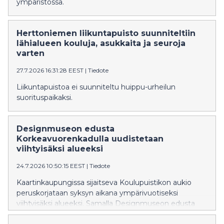
ympäristössä.
Herttoniemen liikuntapuisto suunniteltiin
lähialueen kouluja, asukkaita ja seuroja
varten
27.7.2026 16:31:28 EEST
|
Tiedote
Liikuntapuistoa ei suunniteltu huippu-urheilun
suorituspaikaksi.
Designmuseon edusta
Korkeavuorenkadulla uudistetaan
viihtyisäksi alueeksi
24.7.2026 10:50:15 EEST
|
Tiedote
Kaartinkaupungissa sijaitseva Koulupuistikon aukio
peruskorjataan syksyn aikana ympärivuotiseksi
viihtyisäksi alueeksi. Samalla Designmuseon edusta
Korkeavuorenkadulla ja Merimiehenkadulla