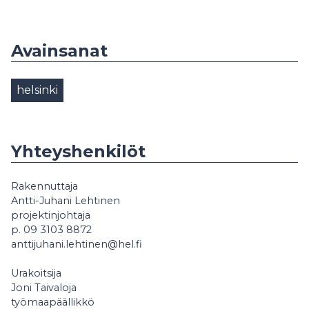
Avainsanat
helsinki
Yhteyshenkilöt
Rakennuttaja
Antti-Juhani Lehtinen
projektinjohtaja
p. 09 3103 8872
anttijuhani.lehtinen@hel.fi
Urakoitsija
Joni Taivaloja
työmaapäällikkö