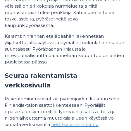
väleissä on eri kokoisia nurmialueita ja niitä
reunustamaan tulee penkkejä. Katualueelle tulee
roska-astioita, pyörätelineitä sekä
kaupunkipyöräasema.
Karamzininrannan eteläpäähän rakennetaan
ylijatkettu jalkakäytävä ja pyörätie Töölönlahdenkadun
suuntaisesti. Pyöräbaanan linjausta ja
risteysturvallisuutta parannetaan kadun Töölönlahden
puoleisessa päässä.
Seuraa rakentamista
verkkosivulla
Rakentaminen vaikuttaa pyöräilijöiden kulkuun sekä
Finlandia-talon saattoliikenteeseen. Pyöräilijät
opastetaan kiertoreitille työmaan alkaessa. Töitä ja
niiden aiheuttamia muutoksia alueen käytössä voi
seurata verkkosivulla
hel.fi/karamzininranta
.