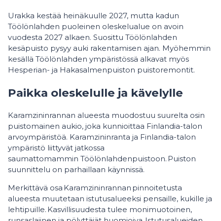
Urakka kestää heinäkuulle 2027, mutta kadun
Töölönlahden puoleinen oleskelualue on avoin
vuodesta 2027 alkaen. Suosittu Töölönlahden
kesäpuisto pysyy auki rakentamisen ajan. Myöhemmin
kesällä Töölönlahden ympäristössä alkavat myös
Hesperian- ja Hakasalmenpuiston puistoremontit.
Paikka oleskelulle ja kävelylle
Karamzininrannan alueesta muodostuu suurelta osin
puistomainen aukio, joka kunnioittaa Finlandia-talon
arvoympäristöä. Karamzininranta ja Finlandia-talon
ympäristö liittyvät jatkossa
saumattomammin Töölönlahdenpuistoon. Puiston
suunnittelu on parhaillaan käynnissä.
Merkittävä osa Karamzininrannan pinnoitetusta
alueesta muutetaan istutusalueeksi pensaille, kukille ja
lehtipuille. Kasvillisuudesta tulee monimuotoinen,
runsaslajinen ja pölyttäjät huomioiva. Istutusalueiden