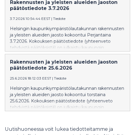
rauhoitetaan aiempaa kävelijäystävällisemmäksi, ja
Rakennusten ja yleisten alueiden jaoston
katujen kunnallistekniikkaa uusitaan.
päätöstiedote 3.7.2026
3.7.2026 10:54:44 EEST
|
Tiedote
Helsingin kaupunkiympäristölautakunnan rakennusten
ja yleisten alueiden jaosto kokoontui Perjantaina
3.7.2026. Kokouksen päätöstiedote (yhteenveto
tehdyistä päätöksistä) on julkaistu kaupungin
verkkosivuilla: Päätöstiedote » Päätöstiedote näkyy
verkkosivuilla siihen asti kun kokouksen pöytäkirja
Rakennusten ja yleisten alueiden jaoston
julkaistaan. Pöytäkirja korvaa
päätöstiedote 25.6.2026
valmistuttuaan päätöstiedotteen. Rakennusten ja
25.6.2026 18:12:03 EEST
|
Tiedote
yleisten alueiden jaoston seuraava kokous on torstaina
20.8.2026.
Helsingin kaupunkiympäristölautakunnan rakennusten
ja yleisten alueiden jaosto kokoontui torstaina
25.6.2026. Kokouksen päätöstiedote (yhteenveto
tehdyistä päätöksistä) on julkaistu kaupungin
verkkosivuilla: Päätöstiedote » Päätöstiedote näkyy
verkkosivuilla siihen asti kun kokouksen pöytäkirja
julkaistaan. Pöytäkirja korvaa
Uutishuoneessa voit lukea tiedotteitamme ja
valmistuttuaan päätöstiedotteen. Rakennusten ja