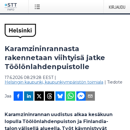
KIRJAUDU
Karamzininrannasta
rakennetaan viihtyisä jatke
Töölönlahdenpuistolle
17.6.2026 08:29:28 EEST
|
Helsingin kaupunki, kaupunkiympäristön toimiala
|
Tiedote
Jaa
Karamzininrannan uudistus alkaa kesäkuun
lopulla Töölönlahdenpuiston ja Finlandia-
talon välisellä alueella. Työt käynnistyvät