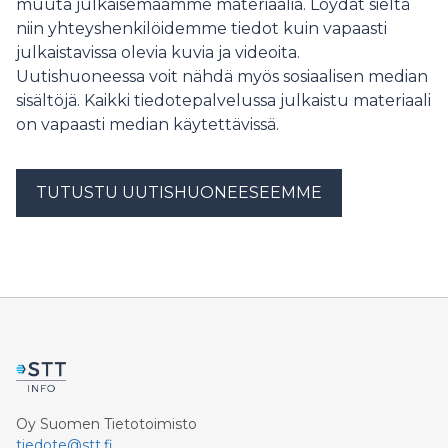
muuta julkaisemaamme materiaalia. Löydät sieltä
yleisten alueiden jaoston seuraava kokous on
niin yhteyshenkilöidemme tiedot kuin vapaasti
perjantaina 3.7.2026.
julkaistavissa olevia kuvia ja videoita.
Uutishuoneessa voit nähdä myös sosiaalisen median
sisältöjä. Kaikki tiedotepalvelussa julkaistu materiaali
on vapaasti median käytettävissä.
TUTUSTU UUTISHUONEESEEMME
Oy Suomen Tietotoimisto
tiedote@stt.fi