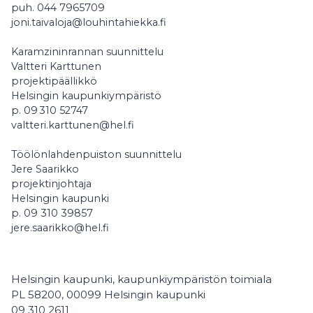
puh. 044 7965709
joni.taivaloja@louhintahiekka.fi
Karamzininrannan suunnittelu
Valtteri Karttunen
projektipäällikkö
Helsingin kaupunkiympäristö
p. 09 310 52747
valtteri.karttunen@hel.fi
Töölönlahdenpuiston suunnittelu
Jere Saarikko
projektinjohtaja
Helsingin kaupunki
p. 09 310 39857
jere.saarikko@hel.fi
Helsingin kaupunki, kaupunkiympäristön toimiala
PL 58200, 00099 Helsingin kaupunki
09 310 2611