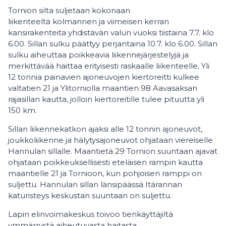
Tornion silta suljetaan kokonaan
liikenteeltä kolmannen ja viimeisen kerran
kansirakenteita yhdistävän valun vuoksi tiistaina 7.7. klo
6.00. Sillan sulku päättyy perjantaina 10.7. klo 6.00. Sillan
sulku aiheuttaa poikkeavia liikennejärjestelyjä ja
merkittävää haittaa erityisesti raskaalle liikenteelle. Yli
12 tonnia painavien ajoneuvojen kiertoreitti kulkee
valtatien 21 ja Ylitorniolla maantien 98 Aavasaksan
rajasillan kautta, jolloin kiertoreitille tulee pituutta yli
150 km.
Sillan liikennekatkon ajaksi alle 12 tonnin ajoneuvot,
joukkoliikenne ja hälytysajoneuvot ohjataan viereiselle
Hannulan sillalle. Maantietä 29 Tornion suuntaan ajavat
ohjataan poikkeuksellisesti eteläisen rampin kautta
maantielle 21 ja Tornioon, kun pohjoisen ramppi on
suljettu. Hannulan sillan länsipäässä Itärannan
katuristeys keskustan suuntaan on suljettu.
Lapin elinvoimakeskus toivoo tienkäyttäjiltä
ymmärrystä aiheutuvasta haitasta.