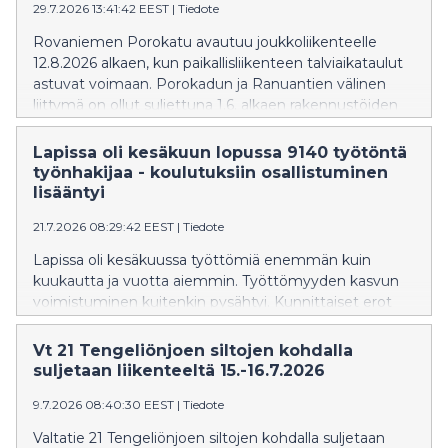
29.7.2026 13:41:42 EEST
|
Tiedote
Rovaniemen Porokatu avautuu joukkoliikenteelle
12.8.2026 alkaen, kun paikallisliikenteen talviaikataulut
astuvat voimaan. Porokadun ja Ranuantien välinen
liittymä on ollut suljettuna 1.6. alkaen rakennustöiden
vuoksi.
Lapissa oli kesäkuun lopussa 9140 työtöntä
työnhakijaa - koulutuksiin osallistuminen
lisääntyi
21.7.2026 08:29:42 EEST
|
Tiedote
Lapissa oli kesäkuussa työttömiä enemmän kuin
kuukautta ja vuotta aiemmin. Työttömyyden kasvun
voimistuminen kuitenkin pysähtyi. Kunnittaiset erot
työttömyydessä ovat edelleen huomattavia.
Palveluihin osallistuvien määrä kasvoi vuodentakaiseen
Vt 21 Tengeliönjoen siltojen kohdalla
verrattuna.
suljetaan liikenteeltä 15.-16.7.2026
9.7.2026 08:40:30 EEST
|
Tiedote
Valtatie 21 Tengeliönjoen siltojen kohdalla suljetaan