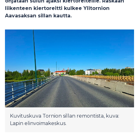
ohjataan sulun ajaksi kiertoreiteille. Raskaan
liikenteen kiertoreitti kulkee Ylitornion
Aavasaksan sillan kautta.
Kuvituskuva Tornion sillan remontista, kuva:
Lapin elinvoimakeskus.