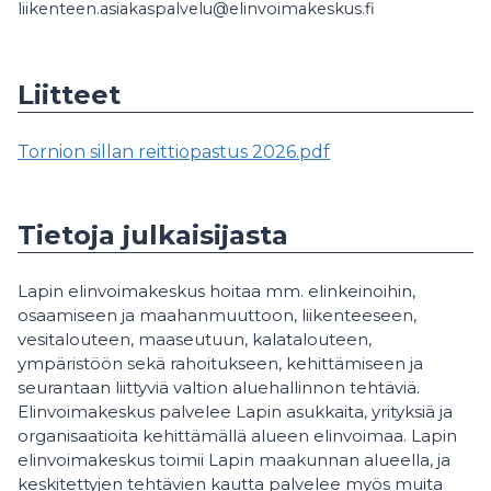
liikenteen.asiakaspalvelu@elinvoimakeskus.fi
Liitteet
Tornion sillan reittiopastus 2026.pdf
Tietoja julkaisijasta
Lapin elinvoimakeskus hoitaa mm. elinkeinoihin,
osaamiseen ja maahanmuuttoon, liikenteeseen,
vesitalouteen, maaseutuun, kalatalouteen,
ympäristöön sekä rahoitukseen, kehittämiseen ja
seurantaan liittyviä valtion aluehallinnon tehtäviä.
Elinvoimakeskus palvelee Lapin asukkaita, yrityksiä ja
organisaatioita kehittämällä alueen elinvoimaa. Lapin
elinvoimakeskus toimii Lapin maakunnan alueella, ja
keskitettyjen tehtävien kautta palvelee myös muita