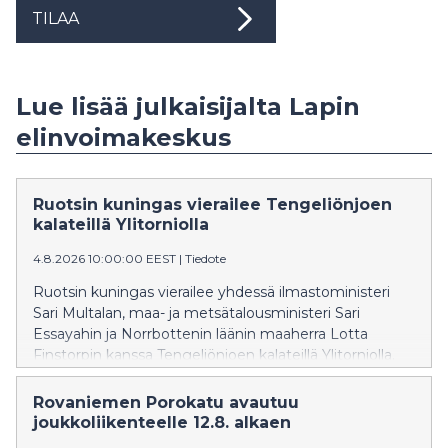
TILAA
Lue lisää julkaisijalta Lapin
elinvoimakeskus
Ruotsin kuningas vierailee Tengeliönjoen
kalateillä Ylitorniolla
4.8.2026 10:00:00 EEST
|
Tiedote
Ruotsin kuningas vierailee yhdessä ilmastoministeri
Sari Multalan, maa- ja metsätalousministeri Sari
Essayahin ja Norrbottenin läänin maaherra Lotta
Finstorpin kanssa Tengeliönjoen kalateillä Ylitorniolla.
Lapin elinvoimakeskuksen asiantuntijat esittelevät
Lapin elinvoimakeskuksen rakennuttamia kalateitä ja
Rovaniemen Porokatu avautuu
virtavesikunnostuskohteita arvovieraille.
joukkoliikenteelle 12.8. alkaen