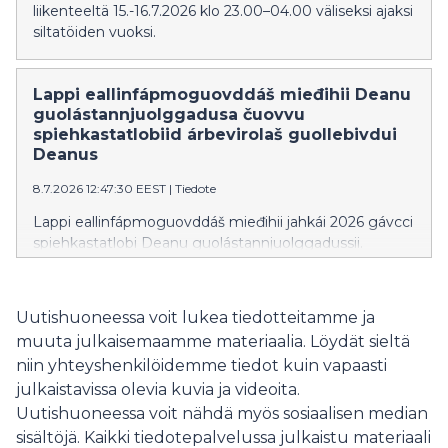
liikenteeltä 15.-16.7.2026 klo 23.00–04.00 väliseksi ajaksi
siltatöiden vuoksi.
Lappi eallinfápmoguovddáš mieđihii Deanu
guolástannjuolggadusa čuovvu
spiehkastatlobiid árbevirolaš guollebivdui
Deanus
8.7.2026 12:47:30 EEST
|
Tiedote
Lappi eallinfápmoguovddáš mieđihii jahkái 2026 gávcci
spiehkastatlobi Deanu guolástannjuolggadussii.
Spiehkastatlobi lea vejolaš ohcat guollebivdui
laktáseaddji báikkálaš árbedieđu sirdimii Deanus.
Uutishuoneessa voit lukea tiedotteitamme ja
muuta julkaisemaamme materiaalia. Löydät sieltä
niin yhteyshenkilöidemme tiedot kuin vapaasti
julkaistavissa olevia kuvia ja videoita.
Uutishuoneessa voit nähdä myös sosiaalisen median
sisältöjä. Kaikki tiedotepalvelussa julkaistu materiaali