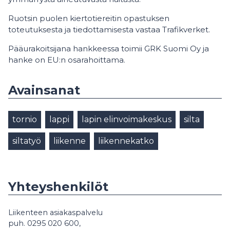
Ruotsin puolen kiertotiereitin opastuksen
toteutuksesta ja tiedottamisesta vastaa Trafikverket.
Pääurakoitsijana hankkeessa toimii GRK Suomi Oy ja
hanke on EU:n osarahoittama.
Avainsanat
tornio
lappi
lapin elinvoimakeskus
silta
siltatyö
liikenne
liikennekatko
Yhteyshenkilöt
Liikenteen asiakaspalvelu
puh. 0295 020 600,