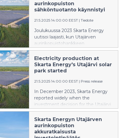
Skarta Energy and Solarigo Systems
aurinkopuiston
Oy. The solar park was built on the
sähköntuotanto käynnistyi
mine's decommissioned and filled
21.5.2025 14:00:00 EEST
|
Tiedote
tailings pond.
Joulukuussa 2023 Skarta Energy
uutisoi laajasti, kun Utajärven
aurinkopuistohankkeen
investointipäätös julkistettiin.
Voimalaitoksen rakentaminen
Electricity production at
aloitettiin alkuvuonna 2024. Nyt
Skarta Energy's Utajärvi solar
ensimmäiset 51,9 MWp puiston
park started
kapasiteetista on liitetty Fingridin
21.5.2025 14:00:00 EEST
|
Press release
kantaverkkoon ja sähköntuotanto
on käynnistynyt.
In December 2023, Skarta Energy
reported widely when the
investment decision for the Utajärvi
solar park project was announced.
The construction of the power plant
Skarta Energyn Utajärven
began in early 2024. The first 51.9
aurinkopuiston
MWp of the park's capacity has now
akkuratkaisusta
been connected to Fingrid's
investointipäätös