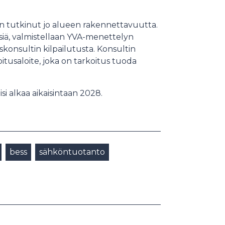
n tutkinut jo alueen rakennettavuutta.
siä, valmistellaan YVA-menettelyn
konsultin kilpailutusta. Konsultin
oitusaloite, joka on tarkoitus tuoda
i alkaa aikaisintaan 2028.
bess
sähköntuotanto