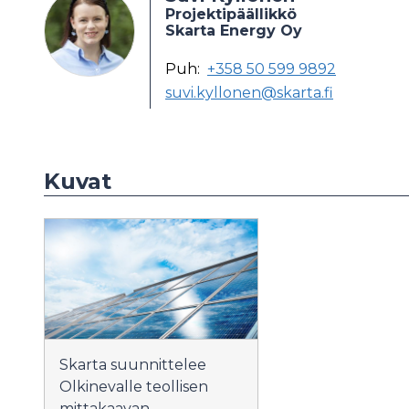
Projektipäällikkö
Skarta Energy Oy
Puh:
+358 50 599 9892
suvi.kyllonen@skarta.fi
Kuvat
Skarta suunnittelee
Olkinevalle teollisen
mittakaavan