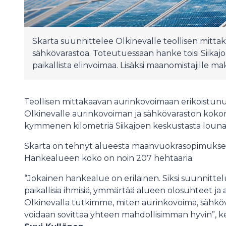
Skarta suunnittelee Olkinevalle teollisen mitta
sähkövarastoa. Toteutuessaan hanke toisi Siikajoel
paikallista elinvoimaa. Lisäksi maanomistajille ma
Teollisen mittakaavan aurinkovoimaan erikoistunu
Olkinevalle aurinkovoiman ja sähkövaraston kokon
kymmenen kilometriä Siikajoen keskustasta louna
Skarta on tehnyt alueesta maanvuokrasopimukset 
Hankealueen koko on noin 207 hehtaaria.
“Jokainen hankealue on erilainen. Siksi suunnitt
paikallisia ihmisiä, ymmärtää alueen olosuhteet ja a
Olkinevalla tutkimme, miten aurinkovoima, sähkö
voidaan sovittaa yhteen mahdollisimman hyvin”, k