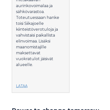
aurinkovoimalaa ja
sähkövarastoa.
Toteutuessaan hanke
toisi Siikajoelle
kiinteistöverotuloja ja
vahvistaisi paikallista
elinvoimaa. Lisäksi
maanomistajille
maksettavat
vuokratulot jäisivät
alueelle.
LATAA