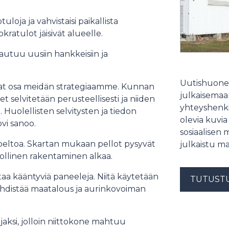
uloja ja vahvistaisi paikallista
kratulot jäisivät alueelle.
utuu uusiin hankkeisiin ja
Uutishuonee
ovat osa meidän strategiaamme. Kunnan
julkaisemaam
selvitetään perusteellisesti ja niiden
yhteyshenki
uolellisten selvitysten ja tiedon
olevia kuvia
vi sanoo.
sosiaalisen 
peltoa. Skartan mukaan pellot pysyvät
julkaistu ma
dollinen rakentaminen alkaa.
taa kääntyviä paneeleja. Niitä käytetään
TUTUST
an yhdistää maatalous ja aurinkovoiman
jaksi, jolloin niittokone mahtuu