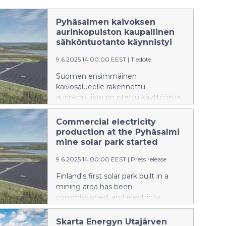
Pyhäsalmen kaivoksen
aurinkopuiston kaupallinen
sähköntuotanto käynnistyi
9.6.2025 14:00:00 EEST
|
Tiedote
Suomen ensimmäinen
kaivosalueelle rakennettu
aurinkopuisto on otettu käyttöön ja
sähköntuotanto käynnistyi 4.6.2025.
Aurinkopuisto on Skarta Energyn ja
Commercial electricity
Solarigo Systems Oy:n yhteishanke.
production at the Pyhäsalmi
Aurinkopuisto rakennettiin kaivoksen
mine solar park started
käytöstä poistetulle ja täytetylle
9.6.2025 14:00:00 EEST
|
Press release
rikastushiekka-altaalle.
Finland's first solar park built in a
mining area has been
commissioned, and electricity
production started on 4 June 2025.
The solar park is a joint project of
Skarta Energyn Utajärven