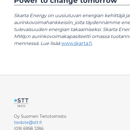
Power to change tomorrow
Skarta Energy on uusiutuvan energian kehittäjä ja
aurinkovoimahankkeisiin,
joita täydennämme ener
tulevaisuuden energian takaamiseksi. Skarta Ener
MWp:n aurinkovoimakapasiteetti omassa tuotan
mennessä. Lue lisää
www.skarta.fi
.
Oy Suomen Tietotoimisto
tiedote@stt.fi
(09) 6958 1286