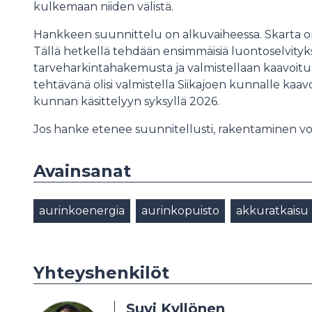
kulkemaan niiden välistä.
Hankkeen suunnittelu on alkuvaiheessa. Skarta o
Tällä hetkellä tehdään ensimmäisiä luontoselvityk
tarveharkintahakemusta ja valmistellaan kaavoitus
tehtävänä olisi valmistella Siikajoen kunnalle kaav
kunnan käsittelyyn syksyllä 2026.
Jos hanke etenee suunnitellusti, rakentaminen vois
Avainsanat
aurinkoenergia
aurinkopuisto
akkuratkaisu
Yhteyshenkilöt
Suvi Kyllönen