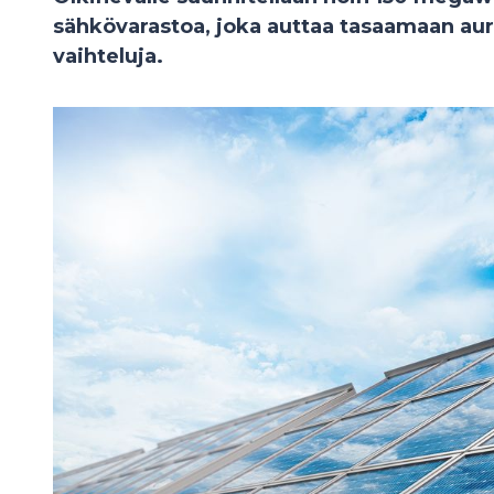
sähkövarastoa, joka auttaa tasaamaan a
vaihteluja.