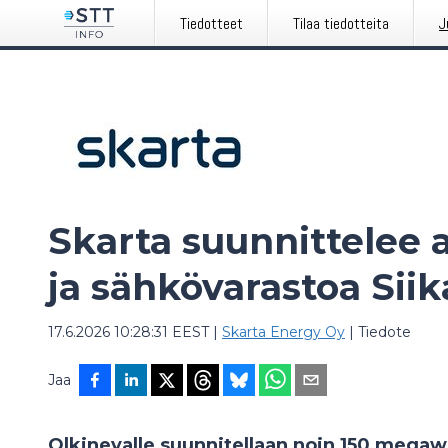
Tiedotteet
Tilaa tiedotteita
J
Skarta suunnittelee 
ja sähkövarastoa Siik
17.6.2026 10:28:31 EEST
|
Skarta Energy Oy
|
Tiedote
Jaa
Olkinevalle suunnitellaan noin 150 megaw