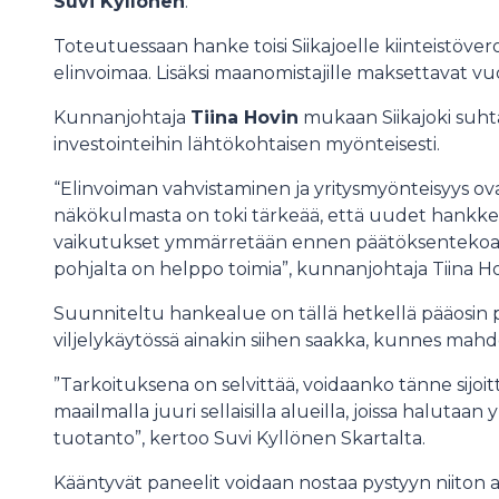
Suvi Kyllönen
.
Toteutuessaan hanke toisi Siikajoelle kiinteistöverot
elinvoimaa. Lisäksi maanomistajille maksettavat vuo
Kunnanjohtaja
Tiina Hovin
mukaan Siikajoki suhta
investointeihin lähtökohtaisen myönteisesti.
“Elinvoiman vahvistaminen ja yritysmyönteisyys 
näkökulmasta on toki tärkeää, että uudet hankkeet 
vaikutukset ymmärretään ennen päätöksentekoa. H
pohjalta on helppo toimia”, kunnanjohtaja Tiina Ho
Suunniteltu hankealue on tällä hetkellä pääosin 
viljelykäytössä ainakin siihen saakka, kunnes mah
”Tarkoituksena on selvittää, voidaanko tänne sijoit
maailmalla juuri sellaisilla alueilla, joissa haluta
tuotanto”, kertoo Suvi Kyllönen Skartalta.
Kääntyvät paneelit voidaan nostaa pystyyn niiton a