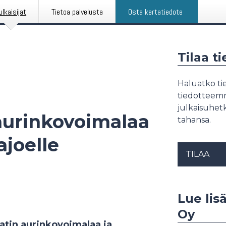
ulkaisijat
Tietoa palvelusta
Osta kertatiedote
Tilaa t
Haluatko tie
tiedotteemme
julkaisuhetk
aurinkovoimalaa
tahansa.
ajoelle
TILAA
Lue lis
Oy
atin aurinkovoimalaa ja