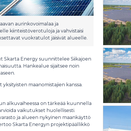
kaavan aurinkovoimalaa ja
le kiinteistöverotuloja ja vahvistaisi
ksettavat vuokratulot jäisivät alueelle.
t Skarta Energy suunnittelee Siikajoen
aisuutta. Hankealue sijaitsee noin
aseen.
yksityisten maanomistajien kanssa.
elun alkuvaiheessa on tärkeää kuunnella
rvioida vaikutukset huolellisesti.
varasto ja alueen nykyinen maankäyttö
ertoo Skarta Energyn projektipäällikkö