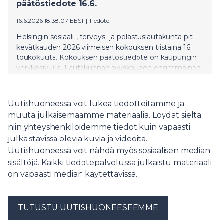
päätöstiedote 16.6.
16.6.2026 18:38:07 EEST
|
Tiedote
Helsingin sosiaali-, terveys- ja pelastuslautakunta piti
kevätkauden 2026 viimeisen kokouksen tiistaina 16.
toukokuuta. Kokouksen päätöstiedote on kaupungin
verkkosivuilla. Lautakunnan syyskauden ensimmäinen
kokous on 11.8. Kaikki syksyn kokousajat ovat
kaupungin verkkosivuilla.
Uutishuoneessa voit lukea tiedotteitamme ja
muuta julkaisemaamme materiaalia. Löydät sieltä
niin yhteyshenkilöidemme tiedot kuin vapaasti
julkaistavissa olevia kuvia ja videoita.
Uutishuoneessa voit nähdä myös sosiaalisen median
sisältöjä. Kaikki tiedotepalvelussa julkaistu materiaali
on vapaasti median käytettävissä.
TUTUSTU UUTISHUONEESEEMME