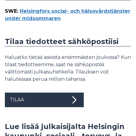
SWE
:
Helsingfors social- och hälsovårdstjänster
under midsommaren
Tilaa tiedotteet sähköpostiisi
Haluatko tietää asioista ensimmäisten joukossa? Kun
tilaat tiedotteemme, saat ne sähköpostiisi
välittömästi julkaisuhetkellä. Tilauksen voit
halutessasi perua milloin tahansa.
TILAA
Lue lisää julkaisijalta Helsingin
kaupunki, sosiaali-, terveys- ja