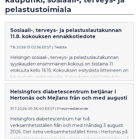
pelastustoimiala
Sosiaali-, terveys- ja pelastuslautakunnan
11.8. kokouksen ennakkotiedote
7.8.2026 13:02:56 EEST
|
Tiedote
Helsingin sosiaali-, terveys- ja pelastuslautakunnan
syyskauden ensimmäinen kokous on tiistaina 11.
elokuuta kello 16.15. Kokouksen esityslista liitteineen on
kaupungin verkkosivuilla. Kokouksen päätöstiedote
julkaistaan sosiaali-, terveys- ja pelastuslautakunnan
verkkosivuilla kokouksen jälkeen Lautakunnan
Helsingfors diabetescentrum betjänar i
syyskauden kokousajat
Hertonäs och Mejlans från och med augusti
31.7.2026 09:36:40 EEST
|
Pressmeddelande
Helsingfors diabetescentrum har två
verksamhetsställen från och med måndag 3 augusti
2026. Det östra verksamhetsstället finns i Hertonäs på
Igelkottsgränden och det västra verksamhetsstället på