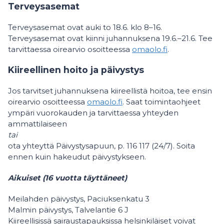
Terveysasemat
Terveysasemat ovat auki to 18.6. klo 8–16.
Terveysasemat ovat kiinni juhannuksena 19.6.–21.6. Tee
tarvittaessa oirearvio osoitteessa
omaolo.fi
.
Kiireellinen hoito ja päivystys
Jos tarvitset juhannuksena kiireellistä hoitoa, tee ensin
oirearvio osoitteessa
omaolo.fi
. Saat toimintaohjeet
ympäri vuorokauden ja tarvittaessa yhteyden
ammattilaiseen
tai
ota yhteyttä Päivystysapuun, p. 116 117 (24/7). Soita
ennen kuin hakeudut päivystykseen.
Aikuiset (16 vuotta täyttäneet)
Meilahden päivystys, Paciuksenkatu 3
Malmin päivystys, Talvelantie 6 J
Kiireellisissä sairaustapauksissa helsinkiläiset voivat