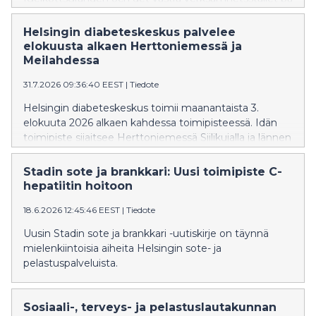
Paciusgatan i Mejlans. Verksamheten i Fiskehamnen
och Nordsjö har upphört.
Helsingin diabeteskeskus palvelee
elokuusta alkaen Herttoniemessä ja
Meilahdessa
31.7.2026 09:36:40 EEST
|
Tiedote
Helsingin diabeteskeskus toimii maanantaista 3.
elokuuta 2026 alkaen kahdessa toimipisteessä. Idän
toimipiste sijaitsee Herttoniemessä Siilikujalla ja lännen
toimipiste Meilahdessa Paciuksenkadulla. Toiminta
Kalasataman ja Vuosaaren toimipisteissä on päättynyt.
Stadin sote ja brankkari: Uusi toimipiste C-
hepatiitin hoitoon
18.6.2026 12:45:46 EEST
|
Tiedote
Uusin Stadin sote ja brankkari -uutiskirje on täynnä
mielenkiintoisia aiheita Helsingin sote- ja
pelastuspalveluista.
Sosiaali-, terveys- ja pelastuslautakunnan