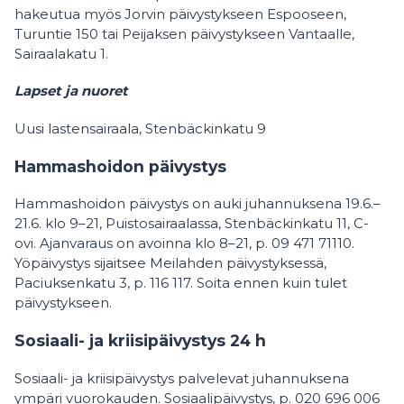
hakeutua myös Jorvin päivystykseen Espooseen,
Turuntie 150 tai Peijaksen päivystykseen Vantaalle,
Sairaalakatu 1.
Lapset ja nuoret
Uusi lastensairaala, Stenbäckinkatu 9
Hammashoidon päivystys
Hammashoidon päivystys on auki juhannuksena 19.6.–
21.6. klo 9–21, Puistosairaalassa, Stenbäckinkatu 11, C-
ovi. Ajanvaraus on avoinna klo 8–21, p. 09 471 71110.
Yöpäivystys sijaitsee Meilahden päivystyksessä,
Paciuksenkatu 3, p. 116 117. Soita ennen kuin tulet
päivystykseen.
Sosiaali- ja kriisipäivystys 24 h
Sosiaali- ja kriisipäivystys palvelevat juhannuksena
ympäri vuorokauden. Sosiaalipäivystys, p. 020 696 006