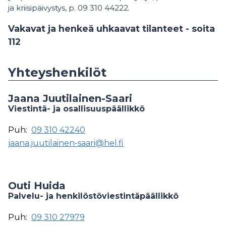
ja kriisipäivystys, p. 09 310 44222.
Vakavat ja henkeä uhkaavat tilanteet - soita
112
Yhteyshenkilöt
Jaana Juutilainen-Saari
Viestintä- ja osallisuuspäällikkö
Puh:
09 310 42240
jaana.juutilainen-saari@hel.fi
Outi Huida
Palvelu- ja henkilöstöviestintäpäällikkö
Puh:
09 310 27979