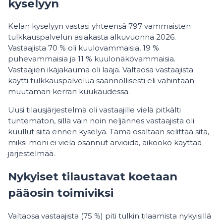
kyselyyn
Kelan kyselyyn vastasi yhteensä 797 vammaisten
tulkkauspalvelun asiakasta alkuvuonna 2026.
Vastaajista 70 % oli kuulovammaisia, 19 %
puhevammaisia ja 11 % kuulonäkövammaisia.
Vastaajien ikäjakauma oli laaja. Valtaosa vastaajista
käytti tulkkauspalvelua säännöllisesti eli vähintään
muutaman kerran kuukaudessa.
Uusi tilausjärjestelmä oli vastaajille vielä pitkälti
tuntematon, sillä vain noin neljännes vastaajista oli
kuullut siitä ennen kyselyä. Tämä osaltaan selittää sitä,
miksi moni ei vielä osannut arvioida, aikooko käyttää
järjestelmää.
Nykyiset tilaustavat koetaan
pääosin toimiviksi
Valtaosa vastaajista (75 %) piti tulkin tilaamista nykyisillä