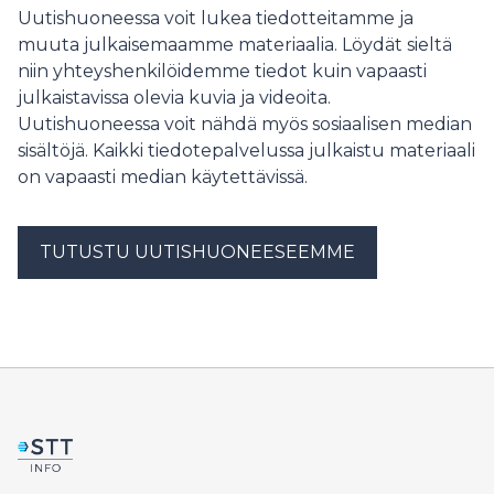
slutfört sina studier och att många sökandes perioder
Uutishuoneessa voit lukea tiedotteitamme ja
med inkomstrelaterad dagpenning tar slut. FPA
muuta julkaisemaamme materiaalia. Löydät sieltä
uppskattar att situationen lättar inom de närmaste
niin yhteyshenkilöidemme tiedot kuin vapaasti
veckorna.
julkaistavissa olevia kuvia ja videoita.
Uutishuoneessa voit nähdä myös sosiaalisen median
sisältöjä. Kaikki tiedotepalvelussa julkaistu materiaali
on vapaasti median käytettävissä.
TUTUSTU UUTISHUONEESEEMME