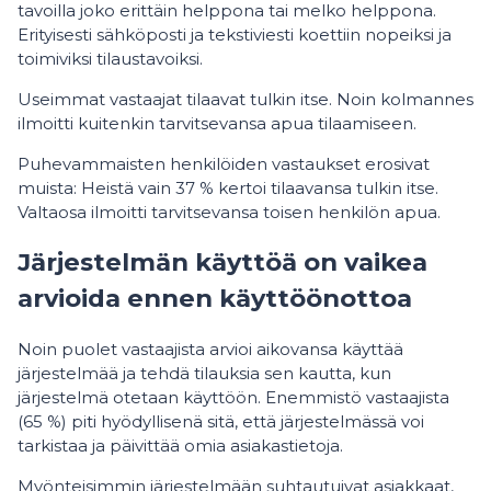
tavoilla joko erittäin helppona tai melko helppona.
Erityisesti sähköposti ja tekstiviesti koettiin nopeiksi ja
toimiviksi tilaustavoiksi.
Useimmat vastaajat tilaavat tulkin itse. Noin kolmannes
ilmoitti kuitenkin tarvitsevansa apua tilaamiseen.
Puhevammaisten henkilöiden vastaukset erosivat
muista: Heistä vain 37 % kertoi tilaavansa tulkin itse.
Valtaosa ilmoitti tarvitsevansa toisen henkilön apua.
Järjestelmän käyttöä on vaikea
arvioida ennen käyttöönottoa
Noin puolet vastaajista arvioi aikovansa käyttää
järjestelmää ja tehdä tilauksia sen kautta, kun
järjestelmä otetaan käyttöön. Enemmistö vastaajista
(65 %) piti hyödyllisenä sitä, että järjestelmässä voi
tarkistaa ja päivittää omia asiakastietoja.
Myönteisimmin järjestelmään suhtautuivat asiakkaat,