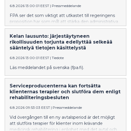
6.8.2026 13:00:01 EEST
|
Pressmeddelande
FPA ser det som viktigt att utkastet till regeringens
proposition har som mål att stärka den administrativa
bekämpningen av organiserad brottslighet och
informationsutbytet mellan myndigheterna.
Kelan lausunto: järjestäytyneen
Propositionen ger FPA bättre möjligheter att
rikollisuuden torjunta edellyttää selkeää
upptäcka, förebygga och bekämpa organiserad
sääntelyä tietojen käsittelystä
brottslighet och förfaringssätt i samband med den.
6.8.2026 13:00:01 EEST
|
Tiedote
FPA anser dock att bestämmelserna om utlämnande,
behandling och utnyttjande av uppgifter måste
Läs meddelandet på svenska (fpa.fi).
kompletteras för att lagstiftningen ska bilda en klar
helhet och trygga dataskyddet för enskilda personer.
FPA skulle i större utsträckning kunna delta i
Serviceproducenterna kan fortsätta
bekämpningen av organiserad brottslighet FPA anser
klienternas terapier och slutföra dem enligt
att FPA som verkställare av den sociala tryggheten
rehabiliteringsbesluten
förfogar över uppgifter som kan ha betydelse för
identifiering och bekämpning av organiserad
6.8.2026 09:53:03 EEST
|
Pressmeddelande
brottslighet. Bedrägerier och förfalskningar som
Vid övergången till en ny avtalsperiod är det möjligt
hänför sig till FPA:s förmåner har i vissa fall
att slutföra terapier för klienter inom krävande
konstaterats vara en del av en mer omfattande
medicinsk rehabilitering i enlighet med det avtal och