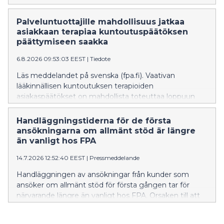
brottshelhet. Enligt propositionsutkastet ska FPA delta
den servicebeskrivning som löper ut den
i analyscentralens ver
31.12.2026. Detta gäller alla serviceproducenter som för
Palveluntuottajille mahdollisuus jatkaa
närvarande tillhandahåller terapi inom krävande
asiakkaan terapiaa kuntoutuspäätöksen
medicinsk rehabilitering.
päättymiseen saakka
6.8.2026 09:53:03 EEST
|
Tiedote
Läs meddelandet på svenska (fpa.fi). Vaativan
lääkinnällisen kuntoutuksen terapioiden
asiakaspäätökset on mahdollista toteuttaa loppuun
31.12.2026 päättyvän sopimuksen ja palvelukuvauksen
mukaisesti sopimuskauden vaihteessa. Tämä koskee
Handläggningstiderna för de första
kaikkia nykyisiä vaativan lääkinnällisen kuntoutuksen
ansökningarna om allmänt stöd är längre
terapioiden palveluntuottajia.
än vanligt hos FPA
14.7.2026 12:52:40 EEST
|
Pressmeddelande
Handläggningen av ansökningar från kunder som
ansöker om allmänt stöd för första gången tar för
närvarande längre än vanligt hos FPA. Orsaken till att
handläggningstiderna är längre just nu är att
arbetslösheten har ökat, att många studerande har