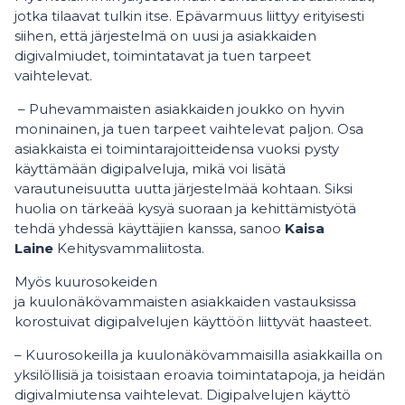
jotka tilaavat tulkin itse. Epävarmuus liittyy erityisesti
siihen, että järjestelmä on uusi ja asiakkaiden
digivalmiudet, toimintatavat ja tuen tarpeet
vaihtelevat.
– Puhevammaisten asiakkaiden joukko on hyvin
moninainen, ja tuen tarpeet vaihtelevat paljon. Osa
asiakkaista ei toimintarajoitteidensa vuoksi pysty
käyttämään digipalveluja, mikä voi lisätä
varautuneisuutta uutta järjestelmää kohtaan. Siksi
huolia on tärkeää kysyä suoraan ja kehittämistyötä
tehdä yhdessä käyttäjien kanssa, sanoo
Kaisa
Laine
Kehitysvammaliitosta.
Myös kuurosokeiden
ja kuulonäkövammaisten asiakkaiden vastauksissa
korostuivat digipalvelujen käyttöön liittyvät haasteet.
– Kuurosokeilla ja kuulonäkövammaisilla asiakkailla on
yksilöllisiä ja toisistaan eroavia toimintatapoja, ja heidän
digivalmiutensa vaihtelevat. Digipalvelujen käyttö