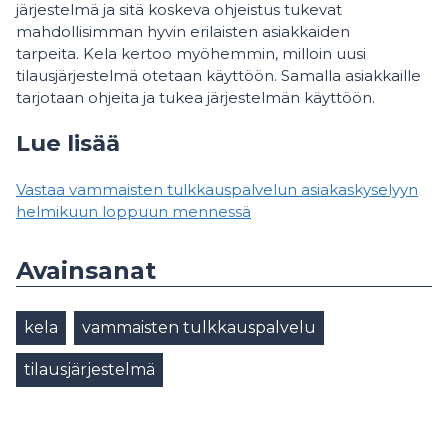
järjestelmä ja sitä koskeva ohjeistus tukevat
mahdollisimman hyvin erilaisten asiakkaiden
tarpeita. Kela kertoo myöhemmin, milloin uusi
tilausjärjestelmä otetaan käyttöön. Samalla asiakkaille
tarjotaan ohjeita ja tukea järjestelmän käyttöön.
Lue lisää
Vastaa vammaisten tulkkauspalvelun asiakaskyselyyn
helmikuun loppuun mennessä
Avainsanat
kela
vammaisten tulkkauspalvelu
tilausjärjestelmä