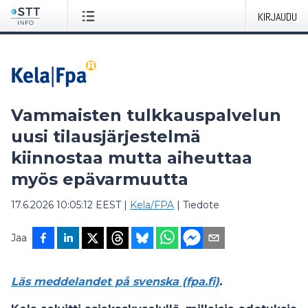
KIRJAUDU
Vammaisten tulkkauspalvelun
uusi tilausjärjestelmä
kiinnostaa mutta aiheuttaa
myös epävarmuutta
17.6.2026 10:05:12 EEST
|
Kela/FPA
|
Tiedote
Jaa
Läs meddelandet på svenska (fpa.fi)
.