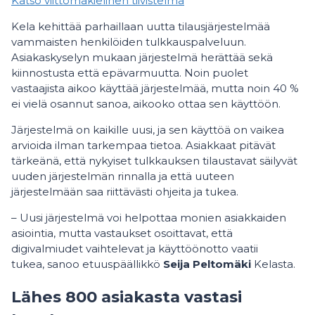
Katso viittomakielinen tiivistelmä
Kela kehittää parhaillaan uutta tilausjärjestelmää
vammaisten henkilöiden tulkkauspalveluun.
Asiakaskyselyn mukaan järjestelmä herättää sekä
kiinnostusta että epävarmuutta. Noin puolet
vastaajista aikoo käyttää järjestelmää, mutta noin 40 %
ei vielä osannut sanoa, aikooko ottaa sen käyttöön.
Järjestelmä on kaikille uusi, ja sen käyttöä on vaikea
arvioida ilman tarkempaa tietoa. Asiakkaat pitävät
tärkeänä, että nykyiset tulkkauksen tilaustavat säilyvät
uuden järjestelmän rinnalla ja että uuteen
järjestelmään saa riittävästi ohjeita ja tukea.
– Uusi järjestelmä voi helpottaa monien asiakkaiden
asiointia, mutta vastaukset osoittavat, että
digivalmiudet vaihtelevat ja käyttöönotto vaatii
tukea, sanoo etuuspäällikkö
Seija Peltomäki
Kelasta.
Lähes 800 asiakasta vastasi