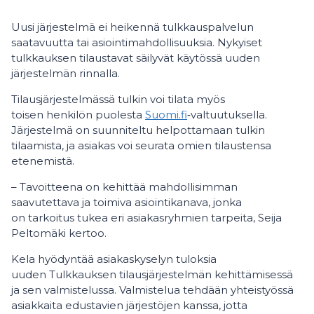
Uusi järjestelmä ei heikennä tulkkauspalvelun
saatavuutta tai asiointimahdollisuuksia. Nykyiset
tulkkauksen tilaustavat säilyvät käytössä uuden
järjestelmän rinnalla.
Tilausjärjestelmässä tulkin voi tilata myös
toisen henkilön puolesta
Suomi.fi
‑valtuutuksella.
Järjestelmä on suunniteltu helpottamaan tulkin
tilaamista, ja asiakas voi seurata omien tilaustensa
etenemistä.
– Tavoitteena on kehittää mahdollisimman
saavutettava ja toimiva asiointikanava, jonka
on tarkoitus tukea eri asiakasryhmien tarpeita, Seija
Peltomäki kertoo.
Kela hyödyntää asiakaskyselyn tuloksia
uuden Tulkkauksen tilausjärjestelmän kehittämisessä
ja sen valmistelussa. Valmistelua tehdään yhteistyössä
asiakkaita edustavien järjestöjen kanssa, jotta