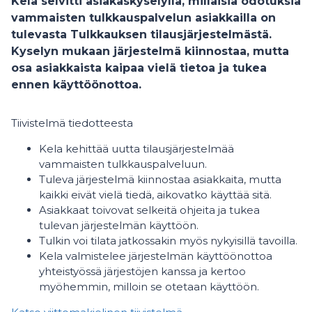
Kela selvitti asiakaskyselyllä, millaisia odotuksia
vammaisten tulkkauspalvelun asiakkailla on
tulevasta Tulkkauksen tilausjärjestelmästä.
Kyselyn mukaan järjestelmä kiinnostaa, mutta
osa asiakkaista kaipaa vielä tietoa ja tukea
ennen käyttöönottoa.
Tiivistelmä tiedotteesta
Kela kehittää uutta tilausjärjestelmää
vammaisten tulkkauspalveluun.
Tuleva järjestelmä kiinnostaa asiakkaita, mutta
kaikki eivät vielä tiedä, aikovatko käyttää sitä.
Asiakkaat toivovat selkeitä ohjeita ja tukea
tulevan järjestelmän käyttöön.
Tulkin voi tilata jatkossakin myös nykyisillä tavoilla.
Kela valmistelee järjestelmän käyttöönottoa
yhteistyössä järjestöjen kanssa ja kertoo
myöhemmin, milloin se otetaan käyttöön.