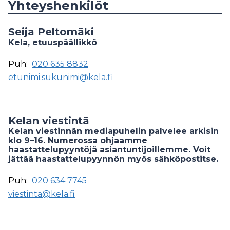
Yhteyshenkilöt
Seija Peltomäki
Kela, etuuspäällikkö
Puh:
020 635 8832
etunimi.sukunimi@kela.fi
Kelan viestintä
Kelan viestinnän mediapuhelin palvelee arkisin
klo 9–16. Numerossa ohjaamme
haastattelupyyntöjä asiantuntijoillemme. Voit
jättää haastattelupyynnön myös sähköpostitse.
Puh:
020 634 7745
viestinta@kela.fi