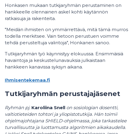
Honkasen mukaan tutkijaryhmän perustaminen on
hankkeelle olennainen askel kohti käytännön
ratkaisuja ja rakenteita.
"Meidän ihmisten on ymmärrettävä, mitä tämä murros
todella merkitsee. Vain tietoon perustuen voimme
tehdä perusteltuja valintoja", Honkanen sanoo.
Tutkijaryhmän työ käynnistyy elokuussa. Ensimmäisiä
havaintoja ja keskustelunavauksia julkaistaan
hankkeen kanavissa syksyn aikana.
Ihmisentekemaa.fi
Tutkijaryhmän perustajajäsenet
Ryhmän pj.
Karoliina Snell
on sosiologian dosentti,
valtiotieteiden tohtori ja yliopistotutkija. Hän toimii
ohjelmajohtajana SHIELD-ohjelmassa, joka tarkastelee
turvallisuutta ja luottamusta algoritmien aikakaudella.
Lisäksi Snell työskentelee GAINS-hankkeessa, jossa