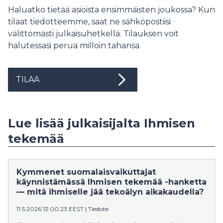
Haluatko tietää asioista ensimmäisten joukossa? Kun
tilaat tiedotteemme, saat ne sähköpostiisi
välittömästi julkaisuhetkellä. Tilauksen voit
halutessasi perua milloin tahansa.
TILAA
Lue lisää julkaisijalta Ihmisen
tekemää
Kymmenet suomalaisvaikuttajat
käynnistämässä Ihmisen tekemää -hanketta
— mitä ihmiselle jää tekoälyn aikakaudella?
11.5.2026 13:00:23 EEST
|
Tiedote