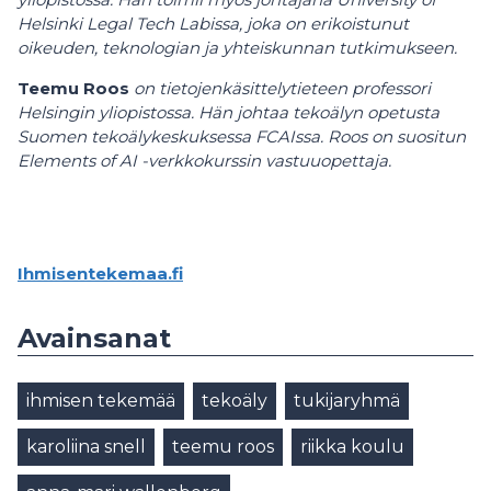
Helsinki Legal Tech Labissa, joka on erikoistunut
oikeuden, teknologian ja yhteiskunnan tutkimukseen.
Teemu Roos
on tietojenkäsittelytieteen professori
Helsingin yliopistossa. Hän johtaa tekoälyn opetusta
Suomen tekoälykeskuksessa FCAIssa. Roos on suositun
Elements of AI -verkkokurssin vastuuopettaja.
Ihmisentekemaa.fi
Avainsanat
ihmisen tekemää
tekoäly
tukijaryhmä
karoliina snell
teemu roos
riikka koulu