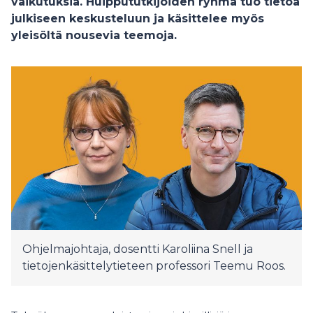
vaikutuksia. Huippututkijoiden ryhmä tuo tietoa
julkiseen keskusteluun ja käsittelee myös
yleisöltä nousevia teemoja.
Ohjelmajohtaja, dosentti Karoliina Snell ja
tietojenkäsittelytieteen professori Teemu Roos.