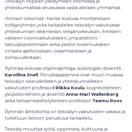
Tekoälyn nopean yleistymisen inhimillisiä ja
yhteiskunnallisia seurauksia vasta aletaan ymmärtää.
Ihmisen tekemää
-hanke kokoaa monitieteisen
tutkijaryhmän, joka tarkastelee tekoälyn vaikutuksia
yhteiskunnan rakenteisiin, tekijänoikeuksiin, ihmisten
väliseen vuorovaikutukseen, ympäristöön,
talousjärjestelmään sekä yksilön kokemukseen
omasta ajattelustaan, osaamisestaan ja
toimijuudestaan.
Ryhmää kokoaa ohjelmajohtaja, sosiologian dosentti
Karoliina Snell
. Perustajajäseninä ovat muun muassa
tekoälyn oikeudellisten ja yhteiskunnallisten
vaikutusten professor
i Riikka Koulu
, kognitiotieteen
yliopistonlehtori ja dosentti
Anna-Mari Wallenberg
sekä tietojenkäsittelytieteen professori
Teemu Roos
.
Ryhmän lähtökohta on tekoälyn vaikutusten vakava ja
tutkittuun tietoon perustuva tarkastelu.
Tekoäly muuttaa työtä, oppimista, kulttuuria ja