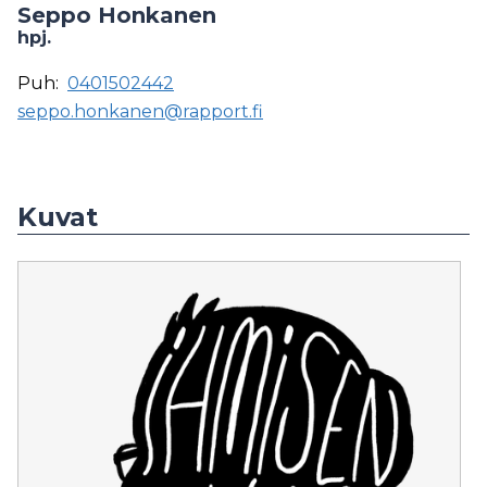
Seppo Honkanen
hpj.
Puh:
0401502442
seppo.honkanen@rapport.fi
Kuvat