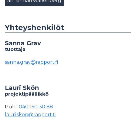
anna-mari wallenberg
Yhteyshenkilöt
Sanna Grav
tuottaja
sanna.grav@rapport.fi
Lauri Skön
projektipäällikkö
Puh:
040 150 30 88
lauri.skon@rapport.fi