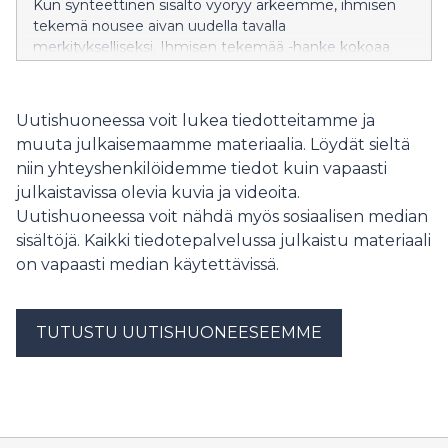
Kun synteettinen sisältö vyöryy arkeemme, ihmisen
tekemä nousee aivan uudella tavalla
merkitykselliseksi. Ihmisen tekemää -hanke kokoaa
teknologian, tieteen, kulttuurin, median ja
yhteiskunnan vaikuttajia kysymään, mitä ihmisen
ajattelu, kokemus ja tekijyys meille merkitsevät. Entä
Uutishuoneessa voit lukea tiedotteitamme ja
kuinka voimme puolustaa ihmisen tekemää tekoälyn
muuta julkaisemaamme materiaalia. Löydät sieltä
aikakaudella?
niin yhteyshenkilöidemme tiedot kuin vapaasti
julkaistavissa olevia kuvia ja videoita.
Uutishuoneessa voit nähdä myös sosiaalisen median
sisältöjä. Kaikki tiedotepalvelussa julkaistu materiaali
on vapaasti median käytettävissä.
TUTUSTU UUTISHUONEESEEMME