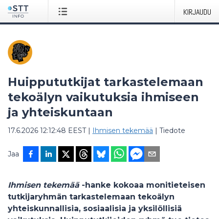
KIRJAUDU
Huippututkijat tarkastelemaan
tekoälyn vaikutuksia ihmiseen
ja yhteiskuntaan
17.6.2026 12:12:48 EEST
|
Ihmisen tekemää
|
Tiedote
Jaa
Ihmisen tekemää
-hanke kokoaa monitieteisen
tutkijaryhmän tarkastelemaan tekoälyn
yhteiskunnallisia, sosiaalisia ja yksilöllisiä