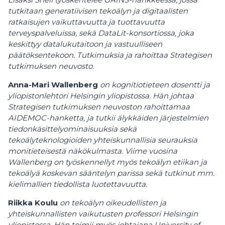
tutkitaan generatiivisen tekoälyn ja digitaalisten
ratkaisujen vaikuttavuutta ja tuottavuutta
terveyspalveluissa, sekä DataLit-konsortiossa, joka
keskittyy datalukutaitoon ja vastuulliseen
päätöksentekoon. Tutkimuksia ja rahoittaa Strategisen
tutkimuksen neuvosto.
Anna-Mari Wallenberg
on kognitiotieteen dosentti ja
yliopistonlehtori Helsingin yliopistossa. Hän johtaa
Strategisen tutkimuksen neuvoston rahoittamaa
AIDEMOC-hanketta, ja tutkii älykkäiden järjestelmien
tiedonkäsittelyominaisuuksia sekä
tekoälyteknologioiden yhteiskunnallisia seurauksia
monitieteisestä näkökulmasta. Viime vuosina
Wallenberg on työskennellyt myös tekoälyn etiikan ja
tekoälyä koskevan sääntelyn parissa sekä tutkinut mm.
kielimallien tiedollista luotettavuutta.
Riikka Koulu
on tekoälyn oikeudellisten ja
yhteiskunnallisten vaikutusten professori Helsingin
yliopistossa. Hän toimii myös johtajana University of