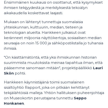
Ensimmäinen kuukausi on osoittanut, että kysymykset
ihmisen tekijyydestä ja merkityksestä tekoälyn
aikakaudella koskettavat laajasti.
Mukaan on lähtenyt tunnettuja suomalaisia
yhteiskunnan, kulttuurin, median, tieteen ja
teknologian alueilta. Hankkeen julkaisut ovat
keränneet miljoonia näyttökertoja, sosiaalisen median
seuraajia on noin 15 000 ja sähköpostilistalla jo tuhansia
ihmisiä.
"On käsittämätöntä, että yksi ihmiskunnan historian
suurimmista muutoksista meinaa tapahtua ilman, että
pääsemme sanomaan mitään", projektipäällikkö
Lauri
Skön
pohtii.
Hankkeen käynnistäjänä toimii suomalainen
sisältöyhtiö Rapport, joka on pitkään kehittänyt
tekijälähtöisiä malleja. Yhtiön hallituksen puheenjohtaja
on Museokortin perustajana tunnettu
Seppo
Honkanen
.