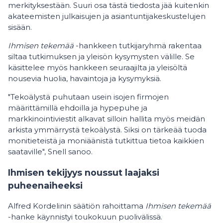
merkityksestään. Suuri osa tästä tiedosta jää kuitenkin
akateemisten julkaisujen ja asiantuntijakeskustelujen
sisään.
Ihmisen tekemää
-hankkeen tutkijaryhmä rakentaa
siltaa tutkimuksen ja yleisön kysymysten välille. Se
käsittelee myös hankkeen seuraajilta ja yleisöltä
nousevia huolia, havaintoja ja kysymyksiä.
"Tekoälystä puhutaan usein isojen firmojen
määrittämillä ehdoilla ja hypepuhe ja
markkinointiviestit alkavat silloin hallita myös meidän
arkista ymmärrystä tekoälystä. Siksi on tärkeää tuoda
monitieteistä ja moniäänistä tutkittua tietoa kaikkien
saataville", Snell sanoo.
Ihmisen tekijyys noussut laajaksi
puheenaiheeksi
Alfred Kordelinin säätiön rahoittama
Ihmisen tekemää
-hanke käynnistyi toukokuun puolivälissä.