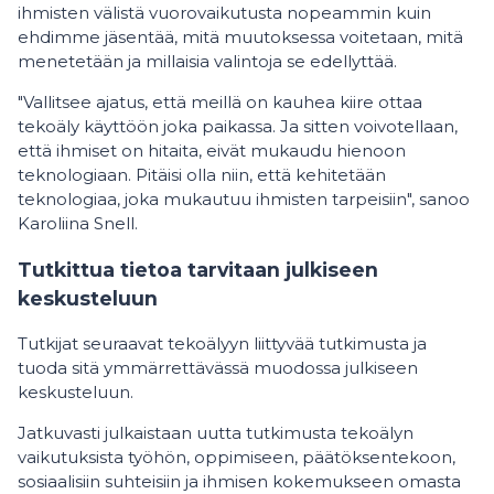
ihmisten välistä vuorovaikutusta nopeammin kuin
ehdimme jäsentää, mitä muutoksessa voitetaan, mitä
menetetään ja millaisia valintoja se edellyttää.
"Vallitsee ajatus, että meillä on kauhea kiire ottaa
tekoäly käyttöön joka paikassa. Ja sitten voivotellaan,
että ihmiset on hitaita, eivät mukaudu hienoon
teknologiaan. Pitäisi olla niin, että kehitetään
teknologiaa, joka mukautuu ihmisten tarpeisiin", sanoo
Karoliina Snell.
Tutkittua tietoa tarvitaan julkiseen
keskusteluun
Tutkijat seuraavat tekoälyyn liittyvää tutkimusta ja
tuoda sitä ymmärrettävässä muodossa julkiseen
keskusteluun.
Jatkuvasti julkaistaan uutta tutkimusta tekoälyn
vaikutuksista työhön, oppimiseen, päätöksentekoon,
sosiaalisiin suhteisiin ja ihmisen kokemukseen omasta