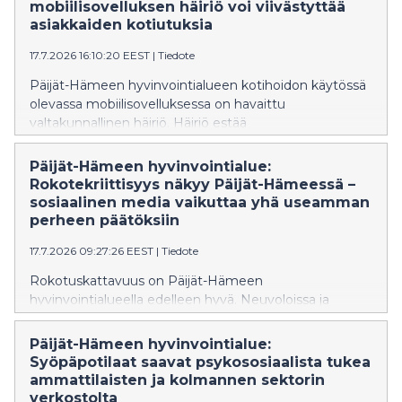
vieroitushoitojaksot voidaan toteuttaa omalla alueella.
mobiilisovelluksen häiriö voi viivästyttää
asiakkaiden kotiutuksia
17.7.2026 16:10:20 EEST
|
Tiedote
Päijät-Hämeen hyvinvointialueen kotihoidon käytössä
olevassa mobiilisovelluksessa on havaittu
valtakunnallinen häiriö. Häiriö estää
potilastietojärjestelmän käytön mobiilisovelluksen
kautta.
Päijät-Hämeen hyvinvointialue:
Rokotekriittisyys näkyy Päijät-Hämeessä –
sosiaalinen media vaikuttaa yhä useamman
perheen päätöksiin
17.7.2026 09:27:26 EEST
|
Tiedote
Rokotuskattavuus on Päijät-Hämeen
hyvinvointialueella edelleen hyvä. Neuvoloissa ja
kouluterveydenhuollossa on kuitenkin havaittu
merkkejä kasvavasta rokotekriittisyydestä. Erityisesti
Päijät-Hämeen hyvinvointialue:
Lahdessa rokotteiden tarpeellisuus herättää aiempaa
Syöpäpotilaat saavat psykososiaalista tukea
enemmän keskustelua asiakkaiden kanssa.
ammattilaisten ja kolmannen sektorin
verkostolta