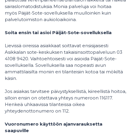
sairaslomatodistuksia. Monia palveluja voi hoitaa
myös Päijät-Sote-sovelluksella muulloinkin kuin
palvelutoimiston aukioloaikoina.
Soita ensin tai asioi Päijät-Sote-sovelluksella
Lievissä oireissa asiakkaat soittavat ensisijaisesti
Asikkalan sote-keskuksen takaisinsoittopalveluun 03
4108 9420. Vaihtoehtoisesti voi asioida Päijät-Sote-
sovelluksella. Sovelluksella saa nopeasti avun
ammattilaisilta moniin eri tilanteisiin kotoa tai mökiltä
käsin.
Jos asiakas tarvitsee päivystyksellistä, kiireellistä hoitoa,
silloin ensin on otettava yhteys numeroon 116117.
Henkeä uhkaavissa tilanteissa oikea
yhteydenottonumero on 112.
Vuoronumero käyttöön ajanvarauksetta
saapuville