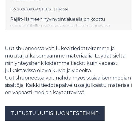
16.7.2026 09:09:01 EEST
|
Tiedote
Päijät-Hämeen hyvinvointialueella on koottu
syöpäpotilaille psykososiaalista tukea tarjoavien
tahojen tukiverkosto. Verkoston tavoitteena on
turvata syöpäpotilaan oikea-aikainen psykososiaalinen
tuki, tuen tarpeen arviointi ja oikealle ammattilaiselle
Uutishuoneessa voit lukea tiedotteitamme ja
ohjautuminen.
muuta julkaisemaamme materiaalia. Löydät sieltä
niin yhteyshenkilöidemme tiedot kuin vapaasti
julkaistavissa olevia kuvia ja videoita.
Uutishuoneessa voit nähdä myös sosiaalisen median
sisältöjä. Kaikki tiedotepalvelussa julkaistu materiaali
on vapaasti median käytettävissä.
TUTUSTU UUTISHUONEESEEMME