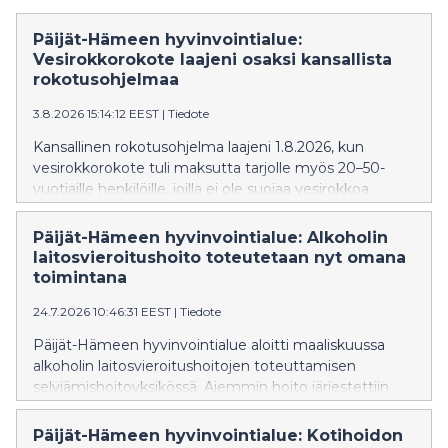
Päijät-Hämeen hyvinvointialue:
Vesirokkorokote laajeni osaksi kansallista
rokotusohjelmaa
3.8.2026 15:14:12 EEST
|
Tiedote
Kansallinen rokotusohjelma laajeni 1.8.2026, kun
vesirokkorokote tuli maksutta tarjolle myös 20–50-
vuotiaille henkilöille, joilla ei ole suojaa vesirokkoa
vastaan. Päijät-Hämeen hyvinvointialue aloittaa uuden
asetuksen mukaiset rokotukset aikaisintaan 1.9.2026.
Päijät-Hämeen hyvinvointialue: Alkoholin
laitosvieroitushoito toteutetaan nyt omana
toimintana
24.7.2026 10:46:31 EEST
|
Tiedote
Päijät-Hämeen hyvinvointialue aloitti maaliskuussa
alkoholin laitosvieroitushoitojen toteuttamisen
selviämishoitoyksikössä. Aiemmin hoito järjestettiin
ostopalveluna hyvinvointialueen ulkopuolella, mutta
nyt yhdestä viiteen vuorokauden mittaiset
Päijät-Hämeen hyvinvointialue: Kotihoidon