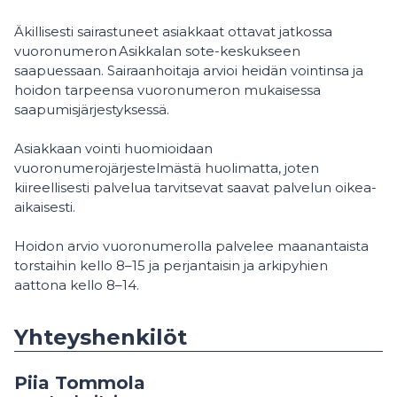
Äkillisesti sairastuneet asiakkaat ottavat jatkossa
vuoronumeron Asikkalan sote-keskukseen
saapuessaan. Sairaanhoitaja arvioi heidän vointinsa ja
hoidon tarpeensa vuoronumeron mukaisessa
saapumisjärjestyksessä.
Asiakkaan vointi huomioidaan
vuoronumerojärjestelmästä huolimatta, joten
kiireellisesti palvelua tarvitsevat saavat palvelun oikea-
aikaisesti.
Hoidon arvio vuoronumerolla palvelee maanantaista
torstaihin kello 8–15 ja perjantaisin ja arkipyhien
aattona kello 8–14.
Yhteyshenkilöt
Piia Tommola