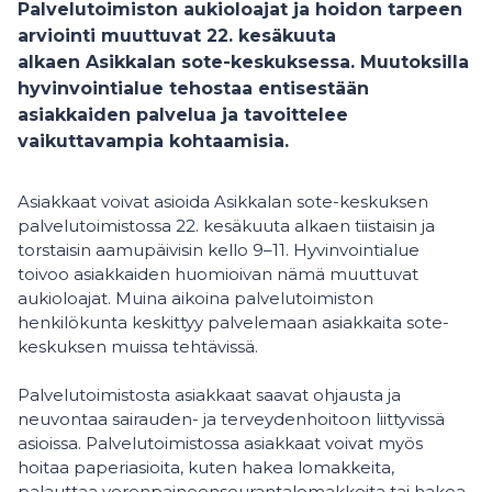
Palvelutoimiston aukioloajat ja hoidon tarpeen
arviointi muuttuvat 22. kesäkuuta
alkaen Asikkalan sote-keskuksessa. Muutoksilla
hyvinvointialue tehostaa entisestään
asiakkaiden palvelua ja tavoittelee
vaikuttavampia kohtaamisia.
Asiakkaat voivat asioida Asikkalan sote-keskuksen
palvelutoimistossa 22. kesäkuuta alkaen tiistaisin ja
torstaisin aamupäivisin kello 9–11. Hyvinvointialue
toivoo asiakkaiden huomioivan nämä muuttuvat
aukioloajat. Muina aikoina palvelutoimiston
henkilökunta keskittyy palvelemaan asiakkaita sote-
keskuksen muissa tehtävissä.
Palvelutoimistosta asiakkaat saavat ohjausta ja
neuvontaa sairauden- ja terveydenhoitoon liittyvissä
asioissa. Palvelutoimistossa asiakkaat voivat myös
hoitaa paperiasioita, kuten hakea lomakkeita,
palauttaa verenpaineenseurantalomakkeita tai hakea