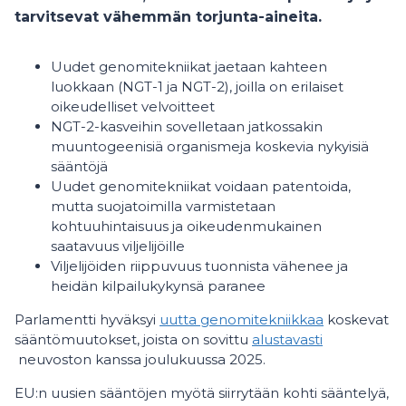
tarvitsevat vähemmän torjunta-aineita.
Uudet genomitekniikat jaetaan kahteen
luokkaan (NGT-1 ja NGT-2), joilla on erilaiset
oikeudelliset velvoitteet
NGT-2-kasveihin sovelletaan jatkossakin
muuntogeenisiä organismeja koskevia nykyisiä
sääntöjä
Uudet genomitekniikat voidaan patentoida,
mutta suojatoimilla varmistetaan
kohtuuhintaisuus ja oikeudenmukainen
saatavuus viljelijöille
Viljelijöiden riippuvuus tuonnista vähenee ja
heidän kilpailukykynsä paranee
Parlamentti hyväksyi
uutta genomitekniikkaa
koskevat
sääntömuutokset, joista on sovittu
alustavasti
neuvoston kanssa joulukuussa 2025.
EU:n uusien sääntöjen myötä siirrytään kohti sääntelyä,