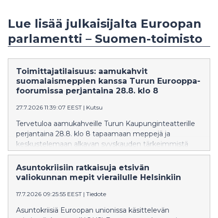
Lue lisää julkaisijalta Euroopan
parlamentti – Suomen-toimisto
Toimittajatilaisuus: aamukahvit
suomalaismeppien kanssa Turun Eurooppa-
foorumissa perjantaina 28.8. klo 8
27.7.2026 11:39:07 EEST
|
Kutsu
Tervetuloa aamukahveille Turun Kaupunginteatterille
perjantaina 28.8. klo 8 tapaamaan meppejä ja
keskustelemaan alkavan syyskauden tärkeimmistä
kysymyksistä.
Asuntokriisiin ratkaisuja etsivän
valiokunnan mepit vierailulle Helsinkiin
17.7.2026 09:25:55 EEST
|
Tiedote
Asuntokriisiä Euroopan unionissa käsittelevän