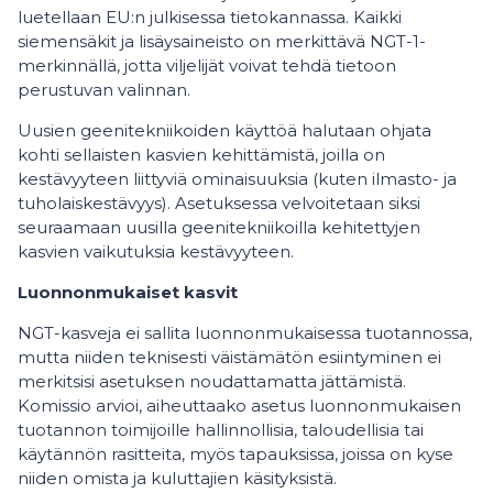
luetellaan EU:n julkisessa tietokannassa. Kaikki
siemensäkit ja lisäysaineisto on merkittävä NGT-1-
merkinnällä, jotta viljelijät voivat tehdä tietoon
perustuvan valinnan.
Uusien geenitekniikoiden käyttöä halutaan ohjata
kohti sellaisten kasvien kehittämistä, joilla on
kestävyyteen liittyviä ominaisuuksia (kuten ilmasto- ja
tuholaiskestävyys). Asetuksessa velvoitetaan siksi
seuraamaan uusilla geenitekniikoilla kehitettyjen
kasvien vaikutuksia kestävyyteen.
Luonnonmukaiset kasvit
NGT-kasveja ei sallita luonnonmukaisessa tuotannossa,
mutta niiden teknisesti väistämätön esiintyminen ei
merkitsisi asetuksen noudattamatta jättämistä.
Komissio arvioi, aiheuttaako asetus luonnonmukaisen
tuotannon toimijoille hallinnollisia, taloudellisia tai
käytännön rasitteita, myös tapauksissa, joissa on kyse
niiden omista ja kuluttajien käsityksistä.