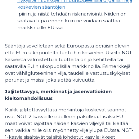
nykyisten tiukkojen muuntogeenisiä organismeja
koskevien sääntöjen
piiriin, ja niistä tehdään riskinarviointi. Niiden on
saatava lupa ennen kuin ne voidaan saattaa
markkinoille EU:ssa.
Sääntöjä sovelletaan sekä Euroopasta peräisin oleviin
että EU:n ulkopuolelta tuotuihin kasveihin. Useita NGT-
kasveista valmistettuja tuotteita on jo kehitteillä tai
saatavilla EU:n ulkopuolisilla markkinoilla. Esimerkkejä
ovat vähägluteeninen vilja, taudeille vastustuskykyiset
perunat ja maissi, joka sietää kuivuutta.
Jäljitettävyys, merkinnät ja jäsenvaltioiden
kieltomahdollisuus
Kaikki jäljitettävyyttä ja merkintöjä koskevat säännöt
ovat NGT-2-kasveille edelleen pakollisia. Lisäksi EU-
maat voivat rajoittaa näiden kasvien viljelyä tai kieltää
sen, vaikka niille olisi myönnetty viljelylupa EU:ssa. NGT-
1-kasvia sisältävät tai siitä johdetut kasvilajikkeet