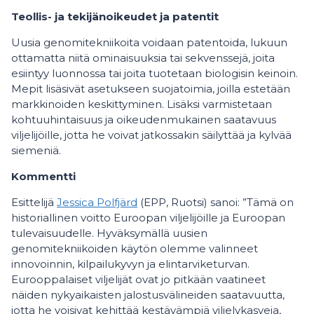
Teollis- ja tekijänoikeudet ja patentit
Uusia genomitekniikoita voidaan patentoida, lukuun
ottamatta niitä ominaisuuksia tai sekvenssejä, joita
esiintyy luonnossa tai joita tuotetaan biologisin keinoin.
Mepit lisäsivät asetukseen suojatoimia, joilla estetään
markkinoiden keskittyminen. Lisäksi varmistetaan
kohtuuhintaisuus ja oikeudenmukainen saatavuus
viljelijöille, jotta he voivat jatkossakin säilyttää ja kylvää
siemeniä.
Kommentti
Esittelijä
Jessica Polfjärd
(EPP, Ruotsi) sanoi: ”Tämä on
historiallinen voitto Euroopan viljelijöille ja Euroopan
tulevaisuudelle. Hyväksymällä uusien
genomitekniikoiden käytön olemme valinneet
innovoinnin, kilpailukyvyn ja elintarviketurvan.
Eurooppalaiset viljelijät ovat jo pitkään vaatineet
näiden nykyaikaisten jalostusvälineiden saatavuutta,
jotta he voisivat kehittää kestävämpiä viljelykasveja,