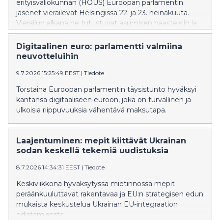
erityisvaliokunnan (HOUS) Euroopan parlamentin
jäsenet vierailevat Helsingissä 22. ja 23. heinäkuuta.
Vierailun aikana he tutustuvat asumisen haasteisiin ja
ratkaisuihin.
Digitaalinen euro: parlamentti valmiina
neuvotteluihin
9.7.2026 15:25:49 EEST
|
Tiedote
Torstaina Euroopan parlamentin täysistunto hyväksyi
kantansa digitaaliseen euroon, joka on turvallinen ja
ulkoisia riippuvuuksia vähentävä maksutapa.
Laajentuminen: mepit kiittävät Ukrainan
sodan keskellä tekemiä uudistuksia
8.7.2026 14:34:31 EEST
|
Tiedote
Keskiviikkona hyväksytyssä mietinnössä mepit
peräänkuuluttavat rakentavaa ja EU:n strategisen edun
mukaista keskustelua Ukrainan EU-integraation
edistämisestä.