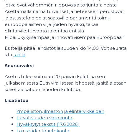
jotka ovat vähemmän riippuvaisia torjunta-aineista.
Asettamalla nämä turvalliset ja tieteeseen perustuvat
jalostusteknologiat saataville parlamentti toimii
eurooppalaisten viljelijöiden hyväksi, takaa
elintarviketurvan ja rakentaa entistä
kilpailukykyisempää ja innovatiivisempaa Eurooppaa.”
Esittelijä pitää lehdistötilaisuuden klo 14.00. Voit seurata
sitä
täällä
.
Seuraavaksi
Asetus tulee voimaan 20 päivän kuluttua sen
julkaisemisesta EU:n virallisessa lehdessä, ja sitä aletaan
soveltaa kahden vuoden kuluttua.
Lisätietoa
Ympäristön, ilmaston ja elintarvikkeiden
turvallisuuden valiokunta
Hyväksytyt tekstit (17.6.2026)
Lainsäädäntötietokanta