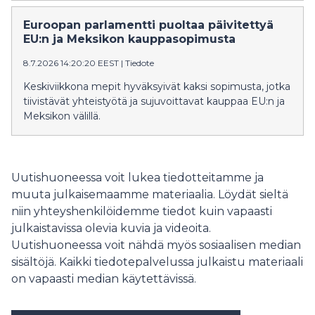
Euroopan parlamentti puoltaa päivitettyä
EU:n ja Meksikon kauppasopimusta
8.7.2026 14:20:20 EEST
|
Tiedote
Keskiviikkona mepit hyväksyivät kaksi sopimusta, jotka
tiivistävät yhteistyötä ja sujuvoittavat kauppaa EU:n ja
Meksikon välillä.
Uutishuoneessa voit lukea tiedotteitamme ja
muuta julkaisemaamme materiaalia. Löydät sieltä
niin yhteyshenkilöidemme tiedot kuin vapaasti
julkaistavissa olevia kuvia ja videoita.
Uutishuoneessa voit nähdä myös sosiaalisen median
sisältöjä. Kaikki tiedotepalvelussa julkaistu materiaali
on vapaasti median käytettävissä.