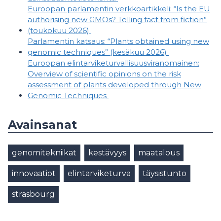
Euroopan parlamentin verkkoartikkeli: “Is the EU
authorising new GMOs? Telling fact from fiction”
(toukokuu 2026)
Parlamentin katsaus: “Plants obtained using new
genomic techniques” (kesäkuu 2026)
Euroopan elintarviketurvallisuusviranomainen:
Overview of scientific opinions on the risk
assessment of plants developed through New
Genomic Techniques
Avainsanat
genomitekniikat
kestävyys
maatalous
innovaatiot
elintarviketurva
täysistunto
strasbourg