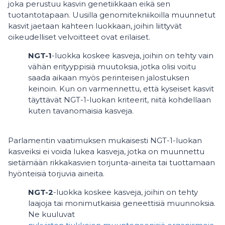
joka perustuu kasvin genetiikkaan eikä sen
tuotantotapaan. Uusilla genomitekniikoilla muunnetut
kasvit jaetaan kahteen luokkaan, joihin liittyvät
oikeudelliset velvoitteet ovat erilaiset.
NGT-1
-luokka koskee kasveja, joihin on tehty vain
vähän erityyppisiä muutoksia, jotka olisi voitu
saada aikaan myös perinteisen jalostuksen
keinoin. Kun on varmennettu, että kyseiset kasvit
täyttävät NGT-1-luokan kriteerit, niitä kohdellaan
kuten tavanomaisia kasveja.
Parlamentin vaatimuksen mukaisesti NGT-1-luokan
kasveiksi ei voida lukea kasveja, jotka on muunnettu
sietämään rikkakasvien torjunta-aineita tai tuottamaan
hyönteisiä torjuvia aineita.
NGT-2
-luokka koskee kasveja, joihin on tehty
laajoja tai monimutkaisia geneettisiä muunnoksia.
Ne kuuluvat