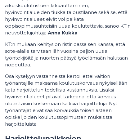
aikuiskoulutustuen lakkauttaminen,
hyvinvointialueiden tiukka taloustilanne sekä se, että
hyvinvointialueet eivät voi palkata
oppisopimussuhteisiin uusia koulutettavia, sanoo KT:n
neuvottelujohtaja
Anna Kukka
.
KT:n mukaan kehitys on ristiriidassa sen kanssa, että
sote-alalle tarvitaan lähivuosina paljon uusia
työntekijöitä ja nuorten pääsyä työelämään halutaan
nopeuttaa.
Osa kyselyyn vastanneista kertoi, ettei valtion
työnantajille maksama koulutuskorvaus nykyisellään
kata harjoittelun todellisia kustannuksia. Lisäksi
hyvinvointialueet pitävät tärkeänä, että korvaus
ulotettaisiin koskemaan kaikkia harjoitteluja. Nyt
työnantajat eivät saa korvauksia toisen asteen
opiskelijoiden koulutussopimusten mukaisista
harjoitteluista.
Harjoittelupaikkojen