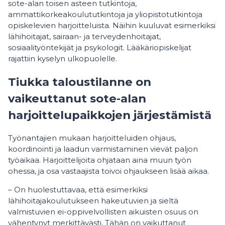
sote-alan toisen asteen tutkintoja,
ammattikorkeakoulututkintoja ja yliopistotutkintoja
opiskelevien harjoitteluista. Näihin kuuluvat esimerkiksi
lähihoitajat, sairaan- ja terveydenhoitajat,
sosiaalityöntekijät ja psykologit. Lääkäriopiskelijat
rajattiin kyselyn ulkopuolelle.
Tiukka taloustilanne on
vaikeuttanut sote-alan
harjoittelupaikkojen järjestämistä
Työnantajien mukaan harjoitteluiden ohjaus,
koordinointi ja laadun varmistaminen vievät paljon
työaikaa. Harjoittelijoita ohjataan aina muun työn
ohessa, ja osa vastaajista toivoi ohjaukseen lisää aikaa.
– On huolestuttavaa, että esimerkiksi
lähihoitajakoulutukseen hakeutuvien ja sieltä
valmistuvien ei-oppivelvollisten aikuisten osuus on
vähentynyt merkittävästi. Tähän on vaikuttanut