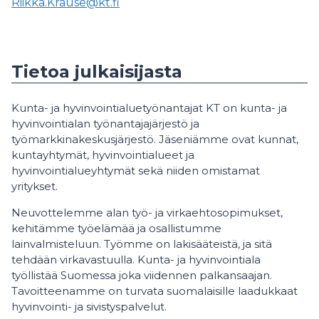
Riikka.Krause@kt.fi
Tietoa julkaisijasta
Kunta- ja hyvinvointialuetyönantajat KT on kunta- ja
hyvinvointialan työnantajajärjestö ja
työmarkkinakeskusjärjestö. Jäseniämme ovat kunnat,
kuntayhtymät, hyvinvointialueet ja
hyvinvointialueyhtymät sekä niiden omistamat
yritykset.
Neuvottelemme alan työ- ja virkaehtosopimukset,
kehitämme työelämää ja osallistumme
lainvalmisteluun. Työmme on lakisääteistä, ja sitä
tehdään virkavastuulla. Kunta- ja hyvinvointiala
työllistää Suomessa joka viidennen palkansaajan.
Tavoitteenamme on turvata suomalaisille laadukkaat
hyvinvointi- ja sivistyspalvelut.