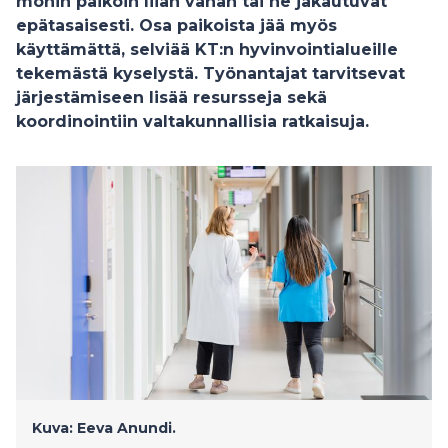
monin paikoin liian vähän tai ne jakautuvat
epätasaisesti. Osa paikoista jää myös
käyttämättä, selviää KT:n hyvinvointialueille
tekemästä kyselystä. Työnantajat tarvitsevat
järjestämiseen lisää resursseja sekä
koordinointiin valtakunnallisia ratkaisuja.
Kuva: Eeva Anundi.