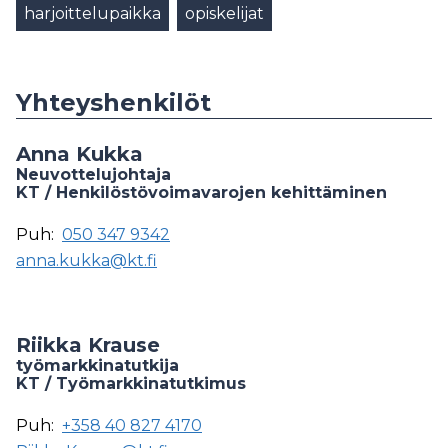
harjoittelupaikka
opiskelijat
Yhteyshenkilöt
Anna Kukka
Neuvottelujohtaja
KT / Henkilöstövoimavarojen kehittäminen
Puh:
050 347 9342
anna.kukka@kt.fi
Riikka Krause
työmarkkinatutkija
KT / Työmarkkinatutkimus
Puh:
+358 40 827 4170