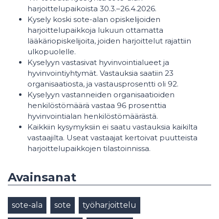
harjoittelupaikoista 30.3.–26.4.2026.
Kysely koski sote-alan opiskelijoiden
harjoittelupaikkoja lukuun ottamatta
lääkäriopiskelijoita, joiden harjoittelut rajattiin
ulkopuolelle.
Kyselyyn vastasivat hyvinvointialueet ja
hyvinvointiyhtymät. Vastauksia saatiin 23
organisaatiosta, ja vastausprosentti oli 92.
Kyselyyn vastanneiden organisaatioiden
henkilöstömäärä vastaa 96 prosenttia
hyvinvointialan henkilöstömäärästä.
Kaikkiin kysymyksiin ei saatu vastauksia kaikilta
vastaajilta. Useat vastaajat kertoivat puutteista
harjoittelupaikkojen tilastoinnissa.
Avainsanat
sote-ala
sote
työharjoittelu