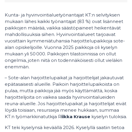
Kunta- ja hyvinvointialuetyönantajat KT:n selvityksen
mukaan lähes kaikki työnantajat (83 %) ovat lisänneet
paikkojen määrää, vaikka säästöpaineet heikentävät
mahdollisuuksia siihen. Hyvinvointialueet tarjoavat
vuosittain kymmeniätuhansia harjoittelupaikkoja sote-
alan opiskelijoille. Vuonna 2025 paikkoja oli kyselyn
mukaan yli 50 000. Paikkojen tilastoinnissa on ollut
ongelmia, joten niitä on todennäköisesti ollut vieläkin
enemmän.
– Sote-alan harjoittelupaikat ja harjoittelijat jakautuvat
epätasaisesti alueille. Paikoin harjoittelupaikoista on
pulaa, mutta paikkoja jää myös käyttämättä, koska
harjoittelijoita on vaikea saada hyvinvointialueiden
reuna-alueille. Jos harjoittelupaikat ja harjoittelijat eivät
löydä toisiaan, resursseja menee hukkaan, summaa
KT:n työmarkkinatutkija R
iikka Krause
kyselyn tuloksia.
KT teki kyselynsä keväällä 2026. Kyselyllä saatiin tietoa