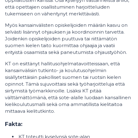
oppilaitosten kanssa. Osa kyselyyn vastanneista arvioi,
että opettajien osallistuminen harjoitteluiden
tukemiseen on vähentynyt merkittävästi.
Myös kansainvälisten opiskelijoiden määrän kasvu on
selvästi lisännyt ohjauksen ja koordinoinnin tarvetta.
Joidenkin opiskelijoiden puuttuva tai riittämätön
suomen kielen taito kuormittaa ohjaajia ja vaatii
erityistä osaamista sekä paneutumista ohjaustyöhön.
KT on esittänyt hallitusohjelmatavoitteissaan, että
kansainvälisiin tutkinto- ja koulutusohjelmiin
sisällytettäisiin pakolliset suomen tai ruotsin kielen
opinnot. Tämä sujuvoittaisi sekä työharjoitteluja että
siirtymistä työmarkkinoille. Lisäksi KT pitää
välttämättömänä, että sote-alalle luodaan kansallinen
kielikoulutusmalli sekä oma ammatillista kielitaitoa
mittaava kielitutkinto.
Fakta:
KT toteutti kyselynsä sote-alan