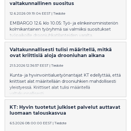
valtakunnallinen suositus
12.6.2026 09:19:04 EEST
|
Tiedote
EMBARGO 12.6. klo 10.05: Työ- ja elinkeinoministeriön
kolmikantainen työryhmä sai valmiiksi suositukset
työpaikoille drooniuhkatilanteiden varalta.
Lähtökohtana on, että viranomaisohjeita noudatetaan.
Suositukset perustuvat tämänhetkiseen uhkakuva-
Valtakunnallisesti tulisi määritellä, mitkä
arvioon, ja niitä päivitetään tarvittaessa. EK, KT ja
ovat kriittisiä aloja drooniuhan aikana
Suomen Yrittäjät pitävät ratkaisua vastuullisena.
21.5.2026 12:36:57 EEST
|
Tiedote
Kunta- ja hyvinvointialuetyönantajat KT edellyttää, että
kriittiset alat määritellään drooniuhkien mahdollisesti
yleistyessä. Kriittiset alat tulisi määritellä
valtakunnallisesti.
KT: Hyvin tuotetut julkiset palvelut auttavat
luomaan talouskasvua
6.5.2026 08:00:00 EEST
|
Tiedote