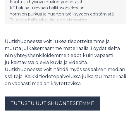
Kunta- ja hyvinvointialuetyönantajat
KT haluaa tulevaan hallitusohjelmaan
normien purkua ja nuorten työllisyyden edistämistä.
Tulevalla hallituskaudella on olennaista
turvata kansalaisille tärkeät palvelut ja
vahvistaa julkista taloutta.
Uutishuoneessa voit lukea tiedotteitamme ja
muuta julkaisemaamme materiaalia. Löydät sieltä
niin yhteyshenkilöidemme tiedot kuin vapaasti
julkaistavissa olevia kuvia ja videoita.
Uutishuoneessa voit nähdä myös sosiaalisen median
sisältöjä. Kaikki tiedotepalvelussa julkaistu materiaali
on vapaasti median käytettävissä.
TUTUSTU UUTISHUONEESEEMME