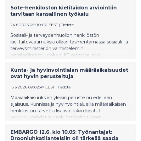
Sote-henkilöstön kielitaidon arviointiin
tarvitaan kansallinen työkalu
24.6.2026 05:00:00 EEST
|
Tiedote
Sosiaali- ja terveydenhuollon henkilöstön
kielitaitovaatimuksia ollaan täsmentämässä sosiaali- ja
terveysministeriön valmistelemin
lainsäädäntömuutoksin. KT korostaa, että
täsmennykset eivät saa aiheuttaa kohtuutonta
taakkaa työnantajille.
Kunta- ja hyvinvointialan määräaikaisuudet
ovat hyvin perusteltuja
15.6.2026 09:02:47 EEST
|
Tiedote
Määräaikaisuuksien yleisin peruste on edelleen
sijaisuus. Kunnissa ja hyvinvointialueilla määräaikaisen
henkilöstön tarvetta lisäävät lakiin kirjatut
kelpoisuusehdot ja henkilöstömitoitukset.
EMBARGO 12.6. klo 10.05: Työnantajat:
Drooniuhkatilanteisiin oli tärkeää saada