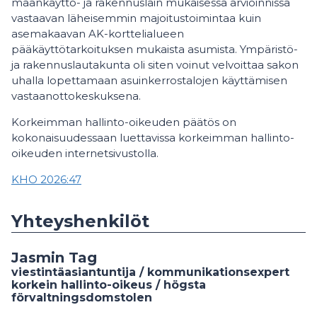
maankäyttö- ja rakennuslain mukaisessa arvioinnissa
vastaavan läheisemmin majoitustoimintaa kuin
asemakaavan AK-korttelialueen
pääkäyttötarkoituksen mukaista asumista. Ympäristö-
ja rakennuslautakunta oli siten voinut velvoittaa sakon
uhalla lopettamaan asuinkerrostalojen käyttämisen
vastaanottokeskuksena.
Korkeimman hallinto-oikeuden päätös on
kokonaisuudessaan luettavissa korkeimman hallinto-
oikeuden internetsivustolla.
KHO 2026:47
Yhteyshenkilöt
Jasmin Tag
viestintäasiantuntija / kommunikationsexpert
korkein hallinto-oikeus / högsta
förvaltningsdomstolen