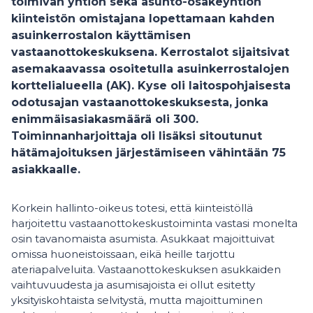
toimivan yhtiön sekä asunto-osakeyhtiön
kiinteistön omistajana lopettamaan kahden
asuinkerrostalon käyttämisen
vastaanottokeskuksena. Kerrostalot sijaitsivat
asemakaavassa osoitetulla asuinkerrostalojen
korttelialueella (AK). Kyse oli laitospohjaisesta
odotusajan vastaanottokeskuksesta, jonka
enimmäisasiakasmäärä oli 300.
Toiminnanharjoittaja oli lisäksi sitoutunut
hätämajoituksen järjestämiseen vähintään 75
asiakkaalle.
Korkein hallinto-oikeus totesi, että kiinteistöllä
harjoitettu vastaanottokeskustoiminta vastasi monelta
osin tavanomaista asumista. Asukkaat majoittuivat
omissa huoneistoissaan, eikä heille tarjottu
ateriapalveluita. Vastaanottokeskuksen asukkaiden
vaihtuvuudesta ja asumisajoista ei ollut esitetty
yksityiskohtaista selvitystä, mutta majoittuminen