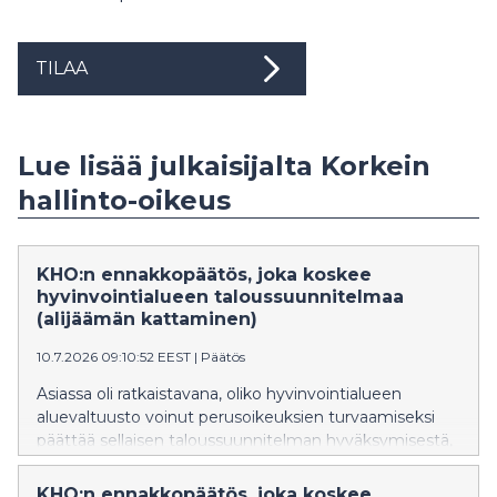
TILAA
Lue lisää julkaisijalta Korkein
hallinto-oikeus
KHO:n ennakkopäätös, joka koskee
hyvinvointialueen taloussuunnitelmaa
(alijäämän kattaminen)
10.7.2026 09:10:52 EEST
|
Päätös
Asiassa oli ratkaistavana, oliko hyvinvointialueen
aluevaltuusto voinut perusoikeuksien turvaamiseksi
päättää sellaisen taloussuunnitelman hyväksymisestä,
jossa ei ollut noudatettu hyvinvointialuelaissa
säädettyä määräaikaa hyvinvointialueen taseeseen
KHO:n ennakkopäätös, joka koskee