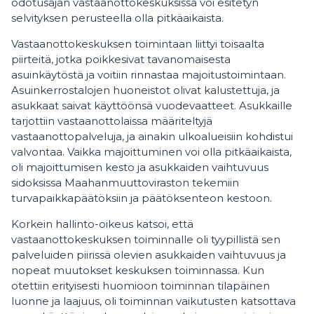
odotusajan vastaanottokeskuksissa voi esitetyn
selvityksen perusteella olla pitkäaikaista.
Vastaanottokeskuksen toimintaan liittyi toisaalta
piirteitä, jotka poikkesivat tavanomaisesta
asuinkäytöstä ja voitiin rinnastaa majoitustoimintaan.
Asuinkerrostalojen huoneistot olivat kalustettuja, ja
asukkaat saivat käyttöönsä vuodevaatteet. Asukkaille
tarjottiin vastaanottolaissa määriteltyjä
vastaanottopalveluja, ja ainakin ulkoalueisiin kohdistui
valvontaa. Vaikka majoittuminen voi olla pitkäaikaista,
oli majoittumisen kesto ja asukkaiden vaihtuvuus
sidoksissa Maahanmuuttoviraston tekemiin
turvapaikkapäätöksiin ja päätöksenteon kestoon.
Korkein hallinto-oikeus katsoi, että
vastaanottokeskuksen toiminnalle oli tyypillistä sen
palveluiden piirissä olevien asukkaiden vaihtuvuus ja
nopeat muutokset keskuksen toiminnassa. Kun
otettiin erityisesti huomioon toiminnan tilapäinen
luonne ja laajuus, oli toiminnan vaikutusten katsottava