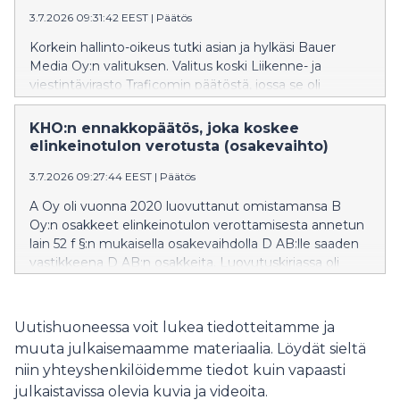
poikkeamispäätöksestä tehdyt oikaisuvaatimukset.
3.7.2026 09:31:42 EEST
|
Päätös
Asian tausta, korkeimmassa hallinto-oikeudessa
esitetyt vaatimukset ja korkeimman hallinto-oikeuden
Korkein hallinto-oikeus tutki asian ja hylkäsi Bauer
ratkaisun perustelut ovat luettavissa korkeimman
Media Oy:n valituksen. Valitus koski Liikenne- ja
hallinto-oikeuden internetsivustolla julkaistusta
viestintävirasto Traficomin päätöstä, jossa se oli
päätöksestä. KHO 7.7.2026 T 1887
katsonut, siltä osin kuin asiasta oli korkeimmassa
hallinto-oikeudessa kysymys, että Digitan
KHO:n ennakkopäätös, joka koskee
päälähetysasemien radion antennikapasiteetin
elinkeinotulon verotusta (osakevaihto)
vuokrauksen hinnoittelu ja hinnastot ovat
3.7.2026 09:27:44 EEST
|
Päätös
kustannussuuntautuneita tehokkuus huomioiden
lukuun ottamatta 15:aa antenni-ERP-teholuokka -
A Oy oli vuonna 2020 luovuttanut omistamansa B
yhdistelmän palvelua. Bauer Media Oy oli
Oy:n osakkeet elinkeinotulon verottamisesta annetun
valituksessaan vaatinut, että Liikenne- ja
lain 52 f §:n mukaisella osakevaihdolla D AB:lle saaden
viestintäviraston päätös kumotaan siltä osin kuin Digita
vastikkeena D AB:n osakkeita. Luovutuskirjassa oli
Oy:n on vahvistettu noudattavan
sovittu muun ohella, että mikäli C-kiinteistöön ja siihen
kustannussuuntautunutta hinnoittelua ja että asia
liittyvään vuokrasopimukseen liittyvät kulut ylittävät
palautetaan Liikenne- ja viestintävirastolle uudelleen
kohteesta saatavat tuotot sopimuksessa määritellyllä
Uutishuoneessa voit lukea tiedotteitamme ja
arvioitavaksi ja ratkaistavaksi. Asian tausta,
tavalla laskettuna vuosina 2020–2023, B Oy:n osakkaat
korkeimmassa hallinto-oikeudessa esitetyt
muuta julkaisemaamme materiaalia. Löydät sieltä
korvaavat erotuksen D AB:lle euro eurosta.
vaatimukset ja korkeimman hallinto-oikeuden
niin yhteyshenkilöidemme tiedot kuin vapaasti
Korvausvelvollisuuden synnyttyä A Oy oli maksanut
ratkaisun perustelut ovat luettavissa korkeimman
julkaistavissa olevia kuvia ja videoita.
korvauksen vuosilta 2020–2022 D AB:lle vuonna 2023