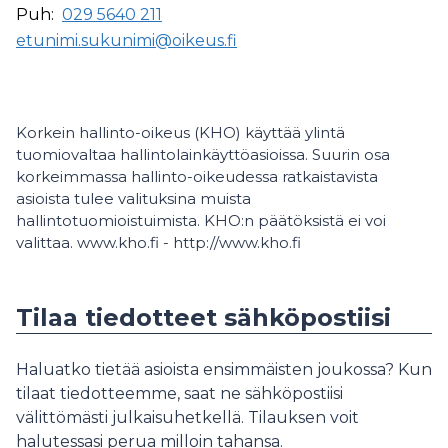
Puh:
029 5640 211
etunimi.sukunimi@oikeus.fi
Korkein hallinto-oikeus (KHO) käyttää ylintä
tuomiovaltaa hallintolainkäyttöasioissa. Suurin osa
korkeimmassa hallinto-oikeudessa ratkaistavista
asioista tulee valituksina muista
hallintotuomioistuimista. KHO:n päätöksistä ei voi
valittaa. www.kho.fi - http://www.kho.fi
Tilaa tiedotteet sähköpostiisi
Haluatko tietää asioista ensimmäisten joukossa? Kun
tilaat tiedotteemme, saat ne sähköpostiisi
välittömästi julkaisuhetkellä. Tilauksen voit
halutessasi perua milloin tahansa.