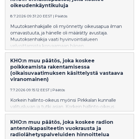
kertyneen alijäämän kattamiselle.
oikeudenkäyntikuluja
8.7.2026 09:31:20 EEST
|
Päätös
Muutoksenhakijalle oli myönnetty oikeusapua ilman
omavastuuta, ja hänelle oli määrätty avustaja.
Muutoksenhakija vaati hyvinvointialueen
velvoittamista korvaamaan hänen
oikeudenkäyntikulunsa korkeimmassa hallinto-
oikeudessa siltä osin kuin niitä ei korvata
KHO:n muu päätös, joka koskee
oikeusapupäätöksen perusteella valtion varoista.
poikkeamista rakentamisessa
(oikaisuvaatimuksen käsittelystä vastaava
viranomainen)
7.7.2026 09:15:12 EEST
|
Päätös
Korkein hallinto-oikeus myönsi Pirkkalan kunnalle
valitusluvan ja tutki asian. Korkein hallinto-oikeus
kumosi Hämeenlinnan hallinto-oikeuden päätöksen ja
palautti asian hallinto-oikeudelle uudelleen
KHO:n muu päätös, joka koskee radion
käsiteltäväksi. Asiassa oli ratkaistavana, millä taholla on
antennikapasiteetin vuokrausta ja
ollut toimivalta käsitellä kaavoitusjohtajan
radiolähetyspalveluiden hinnoittelua