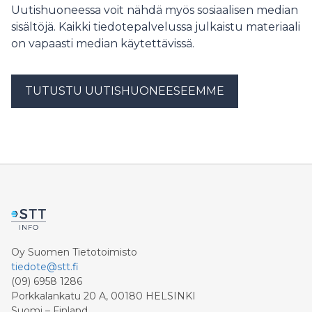
hallinto-oikeuden internetsivustolla julkaistusta
Uutishuoneessa voit nähdä myös sosiaalisen median
ja maksaisi korvauksen vuodelta 2023 vuoden 2024
päätöksestä. KHO 3.7.2026 T 1850
aikana. A Oy oli kirjannut vuonna 2024 maksettavasta
sisältöjä. Kaikki tiedotepalvelussa julkaistu materiaali
korvauksesta arvionsa perusteella varauksen tilikauden
on vapaasti median käytettävissä.
2023 kirjanpitoon. A Oy oli myynyt pääosan saamistaan
D AB:n osakkeista vuonna 2020.
TUTUSTU UUTISHUONEESEEMME
Oy Suomen Tietotoimisto
tiedote@stt.fi
(09) 6958 1286
Porkkalankatu 20 A, 00180 HELSINKI
Suomi – Finland