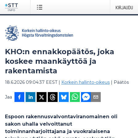
KIRJAUDU
KHO:n ennakkopäätös, joka
koskee maankäyttöä ja
rakentamista
18.6.2026 09:04:37 EEST
|
Korkein hallinto-oikeus
|
Päätös
Jaa
Espoon rakennusvalvontaviranomainen oli
sakon uhalla velvoittanut
toiminnanharjoittajana ja vuokralaisena