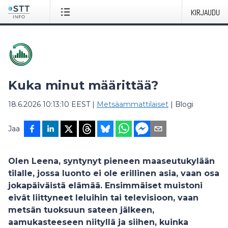
KIRJAUDU
Kuka minut määrittää?
18.6.2026 10:13:10 EEST
|
Metsäammattilaiset
|
Blogi
Jaa
Olen Leena, syntynyt pieneen maaseutukylään
tilalle, jossa luonto ei ole erillinen asia, vaan osa
jokapäiväistä elämää. Ensimmäiset muistoni
eivät liittyneet leluihin tai televisioon, vaan
metsän tuoksuun sateen jälkeen,
aamukasteeseen niityllä ja siihen, kuinka