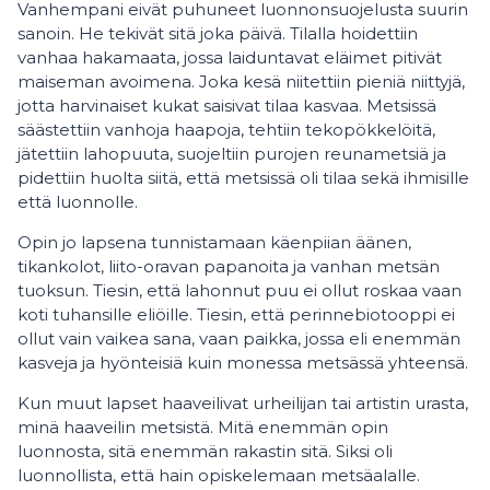
Vanhempani eivät puhuneet luonnonsuojelusta suurin
sanoin. He tekivät sitä joka päivä. Tilalla hoidettiin
vanhaa hakamaata, jossa laiduntavat eläimet pitivät
maiseman avoimena. Joka kesä niitettiin pieniä niittyjä,
jotta harvinaiset kukat saisivat tilaa kasvaa. Metsissä
säästettiin vanhoja haapoja, tehtiin tekopökkelöitä,
jätettiin lahopuuta, suojeltiin purojen reunametsiä ja
pidettiin huolta siitä, että metsissä oli tilaa sekä ihmisille
että luonnolle.
Opin jo lapsena tunnistamaan käenpiian äänen,
tikankolot, liito-oravan papanoita ja vanhan metsän
tuoksun. Tiesin, että lahonnut puu ei ollut roskaa vaan
koti tuhansille eliöille. Tiesin, että perinnebiotooppi ei
ollut vain vaikea sana, vaan paikka, jossa eli enemmän
kasveja ja hyönteisiä kuin monessa metsässä yhteensä.
Kun muut lapset haaveilivat urheilijan tai artistin urasta,
minä haaveilin metsistä. Mitä enemmän opin
luonnosta, sitä enemmän rakastin sitä. Siksi oli
luonnollista, että hain opiskelemaan metsäalalle.