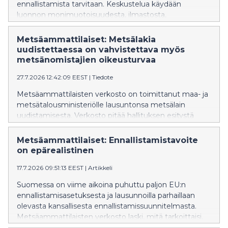
ennallistamista tarvitaan. Keskustelua käydään
luonnon monimuotoisuudesta, ilmastosta,
kustannuksista ja tavoitteista. Yksi kysymys jää
kuitenkin yllättävän vähälle huomiolle: Kuka tekee
Metsäammattilaiset: Metsälakia
ennallistamistyöt?
uudistettaessa on vahvistettava myös
metsänomistajien oikeusturvaa
27.7.2026 12:42:09 EEST
|
Tiedote
Metsäammattilaisten verkosto on toimittanut maa- ja
metsätalousministeriölle lausuntonsa metsälain
uudistamisesta. Verkosto pitää hallituksen esitystä
pääosin onnistuneena, mutta katsoo, että
lakiuudistuksessa on samalla vahvistettava
Metsäammattilaiset: Ennallistamistavoite
metsänomistajien ja metsäammattilaisten
on epärealistinen
oikeusturvaa muuttuneessa toimintaympäristössä.
17.7.2026 09:51:13 EEST
|
Artikkeli
Metsäammattilaisten mukaan suomalaiset metsät
ovat ilmaston, luonnon ja hyvinvoinnin ratkaisu – mutta
Suomessa on viime aikoina puhuttu paljon EU:n
vain silloin, kun niitä voidaan hoitaa pitkäjänteisesti
ennallistamisasetuksesta ja lausunnoilla parhaillaan
tutkimukseen perustuen ja omaisuudensuojaa
olevasta kansallisesta ennallistamissuunnitelmasta.
kunnioittaen.
Metsäammattilaisten verkosto laski, mitä tarkoittaisi,
että kolmasosa Suomesta voitaisiin ennallistaa vuoden