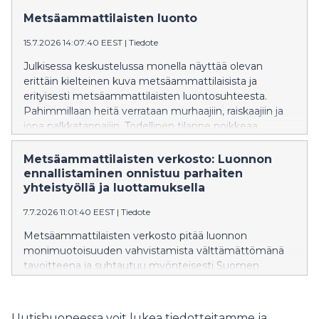
2030 loppuun mennessä. Laskelma paljastaa
Metsäammattilaisten luonto
ennallistamisen todellisen mittakaavan ja tavoitteen
15.7.2026 14:07:40 EEST
|
Tiedote
mahdottomuuden.
Julkisessa keskustelussa monella näyttää olevan
erittäin kielteinen kuva metsäammattilaisista ja
erityisesti metsäammattilaisten luontosuhteesta.
Pahimmillaan heitä verrataan murhaajiin, raiskaajiin ja
jopa palkkatappajiin. Todellinen tilanne poikkeaa
tutkitusti vahvasti näistä näkemyksistä.
Metsäammattilaisille luonto on syy hakeutua alalle ja
Metsäammattilaisten verkosto: Luonnon
luontoa vaalitaan talousmetsissä tunteella ja osana
ennallistaminen onnistuu parhaiten
identiteettiä.
yhteistyöllä ja luottamuksella
7.7.2026 11:01:40 EEST
|
Tiedote
Metsäammattilaisten verkosto pitää luonnon
monimuotoisuuden vahvistamista välttämättömänä
tavoitteena ja suhtautuu myönteisesti Suomen
kansallisen ennallistamissuunnitelman valmisteluun.
Verkoston ympäristöministeriölle ja maa- ja
metsätalousministeriölle antaman lausunnon mukaan
Uutishuoneessa voit lukea tiedotteitamme ja