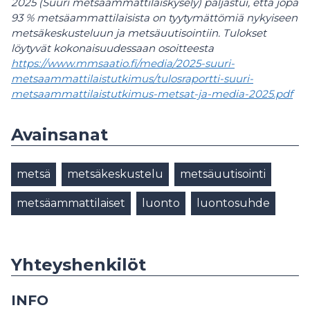
2025 (Suuri metsäammattilaiskysely) paljastui, että jopa
93 % metsäammattilaisista on tyytymättömiä nykyiseen
metsäkeskusteluun ja metsäuutisointiin. Tulokset
löytyvät kokonaisuudessaan osoitteesta
https://www.mmsaatio.fi/media/2025-suuri-
metsaammattilaistutkimus/tulosraportti-suuri-
metsaammattilaistutkimus-metsat-ja-media-2025.pdf
Avainsanat
metsä
metsäkeskustelu
metsäuutisointi
metsäammattilaiset
luonto
luontosuhde
Yhteyshenkilöt
INFO