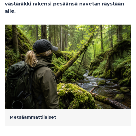
västäräkki rakensi pesäänsä navetan räystään
alle.
Metsäammattilaiset