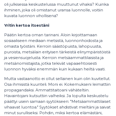
oli julkisessa keskustelussa muuttunut vihaksi? Kuinka
ihminen, joka oli omistanut uransa luonnolle, voitiin
kuvata luonnon vihollisena?
Yritin kertoa itsestäni
Päätin kertoa oman tarinani. Aloin kirjoittamaan
sosiaaliseen mediaan metsistä, luonnonhoidosta ja
omasta työstäni. Kerroin säästöpuista, lahopuusta,
puroista, metsälain erityisen tärkeistä elinympäristöistä
ja vesiensuojelusta. Kerroin metsäammattilaisista ja
metsänomistajista, jotka tekivät vapaaehtoisesti
luonnon hyväksi enemmän kuin kukaan heiltä vaati.
Mutta vastaanotto ei ollut sellainen kuin olin kuvitellut.
Osa ihmisistä kuunteli. Moni ei. Kokemukseni leimattiin
propagandaksi. Ammattitaitoani vähäteltiin.
Havaintojani kutsuttiin valheiksi. Ja lopulta keskustelu
päättyi usein samaan syytökseen: "Metsäammattilaiset
vihaavat luontoa." Syytökset ahdistivat mieltäni ja saivat
minut surulliseksi. Pohdin, miksi kertoa elämästäni,