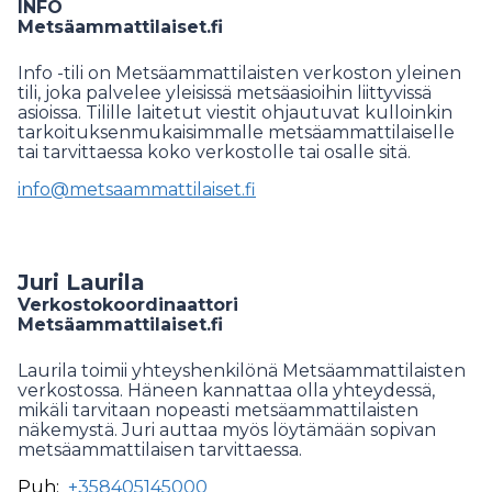
INFO
Metsäammattilaiset.fi
Info -tili on Metsäammattilaisten verkoston yleinen
tili, joka palvelee yleisissä metsäasioihin liittyvissä
asioissa. Tilille laitetut viestit ohjautuvat kulloinkin
tarkoituksenmukaisimmalle metsäammattilaiselle
tai tarvittaessa koko verkostolle tai osalle sitä.
info@metsaammattilaiset.fi
Juri Laurila
Verkostokoordinaattori
Metsäammattilaiset.fi
Laurila toimii yhteyshenkilönä Metsäammattilaisten
verkostossa. Häneen kannattaa olla yhteydessä,
mikäli tarvitaan nopeasti metsäammattilaisten
näkemystä. Juri auttaa myös löytämään sopivan
metsäammattilaisen tarvittaessa.
Puh:
+358405145000