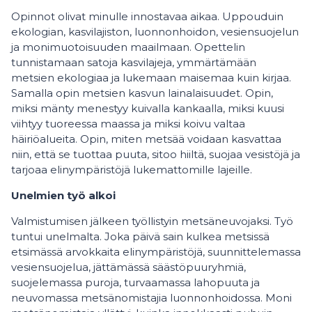
Opinnot olivat minulle innostavaa aikaa. Uppouduin
ekologian, kasvilajiston, luonnonhoidon, vesiensuojelun
ja monimuotoisuuden maailmaan. Opettelin
tunnistamaan satoja kasvilajeja, ymmärtämään
metsien ekologiaa ja lukemaan maisemaa kuin kirjaa.
Samalla opin metsien kasvun lainalaisuudet. Opin,
miksi mänty menestyy kuivalla kankaalla, miksi kuusi
viihtyy tuoreessa maassa ja miksi koivu valtaa
häiriöalueita. Opin, miten metsää voidaan kasvattaa
niin, että se tuottaa puuta, sitoo hiiltä, suojaa vesistöjä ja
tarjoaa elinympäristöjä lukemattomille lajeille.
Unelmien työ alkoi
Valmistumisen jälkeen työllistyin metsäneuvojaksi. Työ
tuntui unelmalta. Joka päivä sain kulkea metsissä
etsimässä arvokkaita elinympäristöjä, suunnittelemassa
vesiensuojelua, jättämässä säästöpuuryhmiä,
suojelemassa puroja, turvaamassa lahopuuta ja
neuvomassa metsänomistajia luonnonhoidossa. Moni