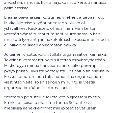
arvoistani, minusta, kun aina joku muu kertoo minusta
päinvastaista.
Eräänä päivänä sain kutsun esimieheni, aluepäällikkö
Mikko Niemisen, työhuoneeseen. Mikko oli
ystävällinen. Keskustelu oli asiallinen. Hän kertoi
ymmärtävänsä turhautumiseni. Mutta samalla hän
muistutti työnantajan näkökulmasta. Sosiaalinen media
oli Mikon mukaan arvaamaton paikka.
Jokainen kirjoitus voitiin tulkita organisaation kannaksi.
Jokainen kommentti voitiin irrottaa asiayhteydestään.
Mikko pyysi minua harkitsemaan, olisiko parempi
pysyä poissa julkisista väittelyistä. Jos haluaisin osallistua
keskusteluun, minun tulisi noudattaa organisaation
viestintäohjeita. Toisin sanoen minun tulisi viestiä
organisaation äänellä, ei omallani.
Ymmärsin perustelut. Mutta kotiin ajaessani mietin,
kuinka erikoiselta maailma tuntui. Sosiaalisessa
mediassa äänekkäimmät mielipiteet saivat usein