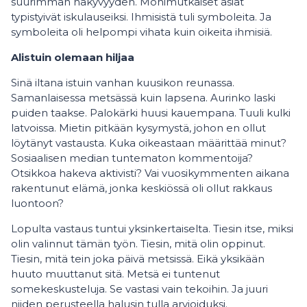
suurimman näkyvyyden. Monimutkaiset asiat
typistyivät iskulauseiksi. Ihmisistä tuli symboleita. Ja
symboleita oli helpompi vihata kuin oikeita ihmisiä.
Alistuin olemaan hiljaa
Sinä iltana istuin vanhan kuusikon reunassa.
Samanlaisessa metsässä kuin lapsena. Aurinko laski
puiden taakse. Palokärki huusi kauempana. Tuuli kulki
latvoissa. Mietin pitkään kysymystä, johon en ollut
löytänyt vastausta. Kuka oikeastaan määrittää minut?
Sosiaalisen median tuntematon kommentoija?
Otsikkoa hakeva aktivisti? Vai vuosikymmenten aikana
rakentunut elämä, jonka keskiössä oli ollut rakkaus
luontoon?
Lopulta vastaus tuntui yksinkertaiselta. Tiesin itse, miksi
olin valinnut tämän työn. Tiesin, mitä olin oppinut.
Tiesin, mitä tein joka päivä metsissä. Eikä yksikään
huuto muuttanut sitä. Metsä ei tuntenut
somekeskusteluja. Se vastasi vain tekoihin. Ja juuri
niiden perusteella halusin tulla arvioiduksi.