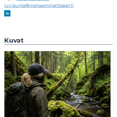
juri.laurila@metsaammattilaiset.fi
Kuvat