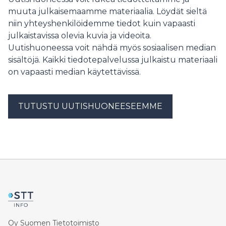
Suomella on erinomaiset mahdollisuudet onnistua
muuta julkaisemaamme materiaalia. Löydät sieltä
ennallistamisessa, kun ratkaisut perustuvat
niin yhteyshenkilöidemme tiedot kuin vapaasti
tutkimukseen, yhteistyöhön ja maanomistajien
julkaistavissa olevia kuvia ja videoita.
luottamukseen.
Uutishuoneessa voit nähdä myös sosiaalisen median
sisältöjä. Kaikki tiedotepalvelussa julkaistu materiaali
on vapaasti median käytettävissä.
TUTUSTU UUTISHUONEESEEMME
Oy Suomen Tietotoimisto