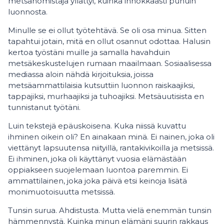
metsänomistaja yllättyi, kuinka innokkaasti puhuin
luonnosta.
Minulle se ei ollut työtehtävä. Se oli osa minua. Sitten
tapahtui jotain, mitä en ollut osannut odottaa. Halusin
kertoa työstäni muille ja samalla havahduin
metsäkeskustelujen rumaan maailmaan. Sosiaalisessa
mediassa aloin nähdä kirjoituksia, joissa
metsäammattilaisia kutsuttiin luonnon raiskaajiksi,
tappajiksi, murhaajiksi ja tuhoajiksi. Metsäuutisista en
tunnistanut työtäni.
Luin tekstejä epäuskoisena. Kuka niissä kuvattu
ihminen oikein oli? En ainakaan minä. Ei nainen, joka oli
viettänyt lapsuutensa niityillä, rantakivikoilla ja metsissä.
Ei ihminen, joka oli käyttänyt vuosia elämästään
oppiakseen suojelemaan luontoa paremmin. Ei
ammattilainen, joka joka päivä etsi keinoja lisätä
monimuotoisuutta metsissä.
Tunsin surua. Ahdistusta. Mutta vielä enemmän tunsin
hämmennystä. Kuinka minun elämäni suurin rakkaus