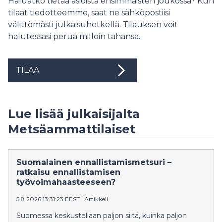
Haluatko tietää asioista ensimmäisten joukossa? Kun
tilaat tiedotteemme, saat ne sähköpostiisi
välittömästi julkaisuhetkellä. Tilauksen voit
halutessasi perua milloin tahansa.
TILAA
Lue lisää julkaisijalta
Metsäammattilaiset
Suomalainen ennallistamismetsuri –
ratkaisu ennallistamisen
työvoimahaasteeseen?
5.8.2026 13:31:23 EEST
|
Artikkeli
Suomessa keskustellaan paljon siitä, kuinka paljon