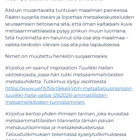
Alistuin musertavalta tuntuvan maailman paineessa.
Päätin suojella itseäni ja lopettaa metsäkeskusteluiden
seuraamisen tietoisena siitä, että ilman kaltaisiani kuva
metsäammattilaisista pysyy jonkun muun luomana.
Siitä huolimatta en halunnut olla osa sitä maailmaa –
vaikka tiedostin olevani osa sitä joka tapauksessa.
Nimet on muutettu henkilön suojaamiseksi
Kirjoitus on saanut inspiraation Tuulikki Hallan
väitöskirjasta, jossa hän tutki metsäammattilaisten
metsäsuhdetta. Tutkimus löytyy osoitteesta
https://www.uef.fi/fi/artikkeli/ytm-metsatalousinsinoori-
tuulikki-halla-vaitos-1262026-ammatillisten-
metsamerkitysten-tunnistaminen.
Kirjoitus kertoo yhden ihmisen tarinan, joka kuvastaa
metsäammattilaisten tilannetta tämän päivän
metsäuutisoinnissa ja metsäkeskustelussa.
Taloustutkimuksen tekemässä kyselytutkimuksessa