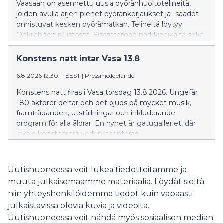
Vaasaan on asennettu uusia pyöränhuoltotelineitä,
joiden avulla arjen pienet pyöränkorjaukset ja -säädöt
onnistuvat kesken pyörämatkan. Telineitä löytyy
Onkilahden puistosta, Sisäsataman parkkipaikalta sekä
Matkakeskuksen pyörätallista.
Konstens natt intar Vasa 13.8
6.8.2026 12:30:11 EEST
|
Pressmeddelande
Konstens natt firas i Vasa torsdag 13.8.2026. Ungefär
180 aktörer deltar och det bjuds på mycket musik,
framträdanden, utställningar och inkluderande
program för alla åldrar. En nyhet är gatugalleriet, där
lokala konstnärers verk presenteras.
Uutishuoneessa voit lukea tiedotteitamme ja
muuta julkaisemaamme materiaalia. Löydät sieltä
niin yhteyshenkilöidemme tiedot kuin vapaasti
julkaistavissa olevia kuvia ja videoita.
Uutishuoneessa voit nähdä myös sosiaalisen median