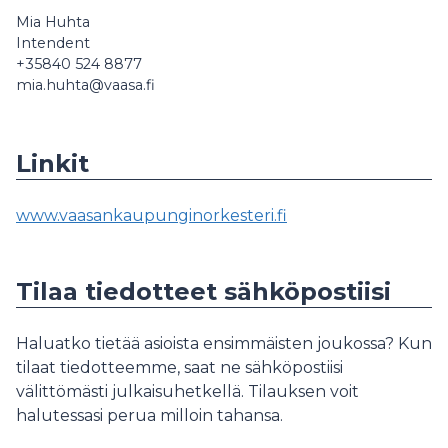
Mia Huhta
Intendent
+35840 524 8877
mia.huhta@vaasa.fi
Linkit
www.vaasankaupunginorkesteri.fi
Tilaa tiedotteet sähköpostiisi
Haluatko tietää asioista ensimmäisten joukossa? Kun
tilaat tiedotteemme, saat ne sähköpostiisi
välittömästi julkaisuhetkellä. Tilauksen voit
halutessasi perua milloin tahansa.