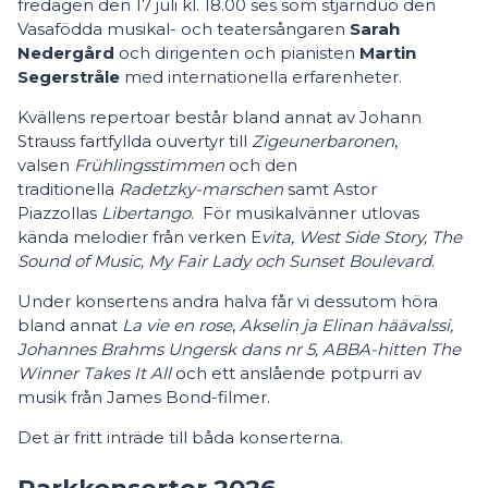
fredagen den 17 juli kl. 18.00 ses som stjärnduo den
Vasafödda musikal- och teatersångaren
Sarah
Nedergård
och dirigenten och pianisten
Martin
Segerstråle
med internationella erfarenheter.
Kvällens repertoar består bland annat av Johann
Strauss fartfyllda ouvertyr till
Zigeunerbaronen
,
valsen
Frühlingsstimmen
och den
traditionella
Radetzky-marschen
samt Astor
Piazzollas
Libertango
. För musikalvänner utlovas
kända melodier från verken E
vita, West Side Story, The
Sound of Music, My Fair Lady och Sunset Boulevard
.
Under konsertens andra halva får vi dessutom höra
bland annat
La vie en rose
,
Akselin ja Elinan häävalssi,
Johannes Brahms Ungersk dans nr 5, ABBA-hitten The
Winner Takes It All
och ett anslående potpurri av
musik från James Bond-filmer.
Det är fritt inträde till båda konserterna.
Parkkonserter 2026