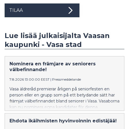
TILAA
Lue lisää julkaisijalta Vaasan
kaupunki - Vasa stad
Nominera en främjare av seniorers
välbefinnande!
7.8.2026 13:00:00 EEST
|
Pressmeddelande
Vasa äldreråd premierar årligen på seniorfesten en
person eller en grupp som på ett betydande sätt har
främjat välbefinnandet bland seniorer i Vasa. Vasaborna
kan nu nominera egna kandidater för denna
utmärkelse.
Ehdota ikäihmisten hyvinvoinnin edistäjää!