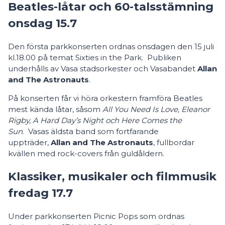
Beatles-låtar och 60-talsstämning
onsdag 15.7
Den första parkkonserten ordnas onsdagen den 15 juli
kl.18.00 på temat Sixties in the Park. Publiken
underhålls av Vasa stadsorkester och Vasabandet
Allan
and The Astronauts
.
På konserten får vi höra orkestern framföra Beatles
mest kända låtar, såsom
All You Need Is Love, Eleanor
Rigby, A Hard Day’s Night och Here Comes the
Sun
. Vasas äldsta band som fortfarande
uppträder,
Allan and The Astronauts
, fullbordar
kvällen med rock-covers från guldåldern.
Klassiker, musikaler och filmmusik
fredag 17.7
Under parkkonserten Picnic Pops som ordnas