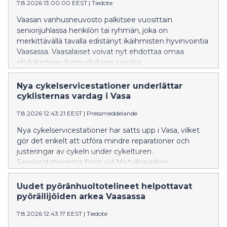
7.8.2026 13:00:00 EEST
|
Tiedote
Vaasan vanhusneuvosto palkitsee vuosittain
seniorijuhlassa henkilön tai ryhmän, joka on
merkittävällä tavalla edistänyt ikäihmisten hyvinvointia
Vaasassa. Vaasalaiset voivat nyt ehdottaa omaa
ehdokastaan tunnustuksen saajaksi.
Nya cykelservicestationer underlättar
cyklisternas vardag i Vasa
7.8.2026 12:43:21 EEST
|
Pressmeddelande
Nya cykelservicestationer har satts upp i Vasa, vilket
gör det enkelt att utföra mindre reparationer och
justeringar av cykeln under cykelturen.
Servicestationerna finns vid Metviksparken,
parkeringen i Inre hamnen och cykelgaraget vid
Resecentret.
Uudet pyöränhuoltotelineet helpottavat
pyöräilijöiden arkea Vaasassa
7.8.2026 12:43:17 EEST
|
Tiedote