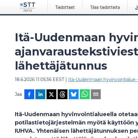
Tiedotteet
Tilaa tiedotteita
J
Itä-Uudenmaan hyvin
ajanvaraustekstivies
lähettäjätunnus
18.6.2026 11:05:36 EEST
|
Itä-Uudenmaan hyvinvointialue 
Jaa
Itä-Uudenmaan hyvinvointialueella otetaa
potilastietojärjestelmän myötä käyttöön 
IUHVA. Yhtenäisen lähettäjätunnuksen per