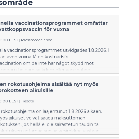
dsområde
onella vaccinationsprogrammet omfattar
vattkoppsvaccin för vuxna
20:00 EEST
|
Pressmeddelande
ella vaccinationsprogrammet utvidgades 1.8.2026. I
an även vuxna få en kostnadsfri
accination om de inte har något skydd mot
genom tidigare sjukdom eller vaccination.
nen rokotusohjelma sisältää nyt myös
rokotteen aikuisille
20:00 EEST
|
Tiedote
 rokotusohjelma on laajentunut 1.8.2026 alkaen.
yös aikuiset voivat saada maksuttoman
otuksen, jos heillä ei ole sairastetun taudin tai
kotuksen antamaa suojaa vesirokkoa vastaan.