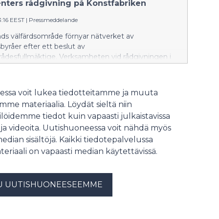
enters rådgivning på Konstfabriken
3:16 EEST
|
Pressmeddelande
nds välfärdsområde förnyar nätverket av
byråer efter ett beslut av
rådesfullmäktige. Verksamheten vid rådgivningen i
 Borgå upphör 25.8.2026. Från och med 31.8 kommer
 området att få hjälp vid Borgå familjecenters
på Konstfabriken.
ssa voit lukea tiedotteitamme ja muuta
me materiaalia. Löydät sieltä niin
löidemme tiedot kuin vapaasti julkaistavissa
 ja videoita. Uutishuoneessa voit nähdä myös
median sisältöjä. Kaikki tiedotepalvelussa
teriaali on vapaasti median käytettävissä.
U UUTISHUONEESEEMME