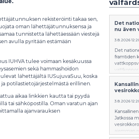
alue.
välfär
hettäjätunnuksen rekisteröinti takaa sen,
Det nati
i suojata oman lähettäjätunnuksensa ja
nu även 
 samaa tunnistetta lähettäessään viestejä
3.8.2026 12:
sen avulla pyritään estämään
Det nation
framtiden k
unnus IUHVA tulee voimaan kesäkuussa
vattkoppsv
rveysasemien sekä hammashoidon
vattkoppor 
t tulevat lähettäjältä IUSujuvaSuu, koska
a potilastietojärjestelmästä erillinen.
Kansalli
vesirokko
attua aikaa linkkien kautta tai pyydä
3.8.2026 12:
stillä tai sähköpostilla. Oman varatun ajan
soittamalla ajanvarauksen
Kansallinen
Jatkossa m
vesirokkorok
aiemman ro