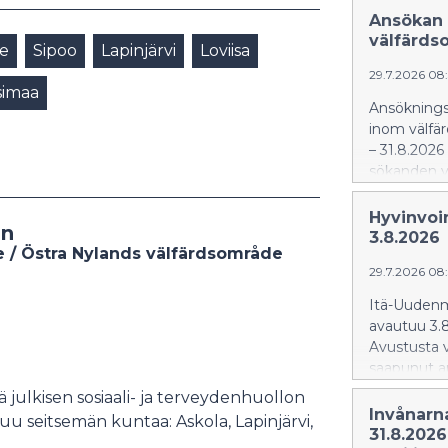
Ansökan 
välfärds
ue
Sipoo
Lapinjärvi
Loviisa
29.7.2026 08
simaa
Ansökningst
inom välfär
– 31.8.2026 
sökanden va
Hyvinvoi
on
3.8.2026
 / Östra Nylands välfärdsområde
29.7.2026 08
Itä-Uudenm
avautuu 3.8
Avustusta 
saapunut a
 julkisen sosiaali- ja terveydenhuollon
Invånarn
uu seitsemän kuntaa: Askola, Lapinjärvi,
31.8.2026