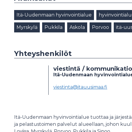
Itä-Uudenmaan hyvinvointialue
hyvinvointial
Myrskylä
Pukkila
Askola
Porvoo
itä-uu
Yhteyshenkilöt
viestintä / kommunikati
Itä-Uudenmaan hyvinvointialue
viestinta@itauusimaa.fi
Itä-Uudenmaan hyvinvointialue tuottaa ja järjestää
ja pelastustoimen palvelut alueellaan, johon kuul
Loviisa, Myrskylä, Porvoo, Pukkila ja Sipoo.