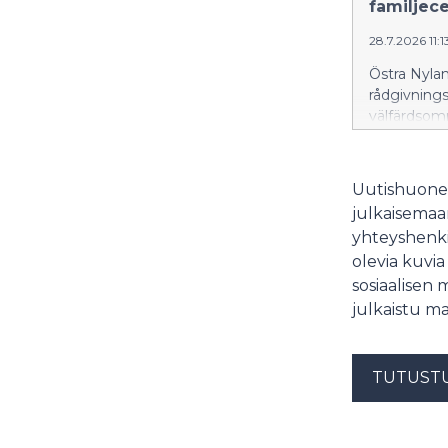
familjec
28.7.2026 11:1
Östra Nyla
rådgivnings
välfärdsom
Vårberga i
invånarna i
rådgivning 
Uutishuonee
julkaisemaam
yhteyshenki
olevia kuvia
sosiaalisen 
julkaistu ma
TUTUST