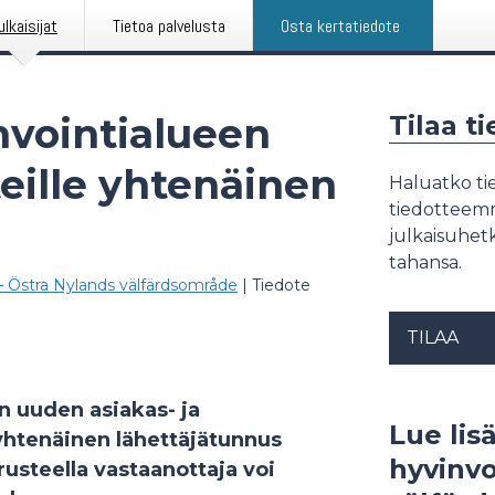
ulkaisijat
Tietoa palvelusta
Osta kertatiedote
vointialueen
Tilaa t
teille yhtenäinen
Haluatko tie
tiedotteemme
julkaisuhetk
tahansa.
– Östra Nylands välfärdsområde
|
Tiedote
TILAA
n uuden asiakas- ja
Lue lis
yhtenäinen lähettäjätunnus
hyvinvo
usteella vastaanottaja voi