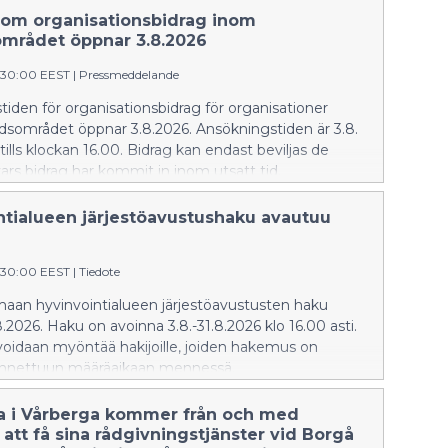
om organisationsbidrag inom
området öppnar 3.8.2026
:30:00 EEST
|
Pressmeddelande
iden för organisationsbidrag för organisationer
dsområdet öppnar 3.8.2026. Ansökningstiden är 3.8.
tills klockan 16.00. Bidrag kan endast beviljas de
rs bidrag har kommit in inom utsatt tid.
ntialueen järjestöavustushaku avautuu
:30:00 EEST
|
Tiedote
aan hyvinvointialueen järjestöavustusten haku
.2026. Haku on avoinna 3.8.-31.8.2026 klo 16.00 asti.
voidaan myöntää hakijoille, joiden hakemus on
nnettuun määräaikaan mennessä.
a i Vårberga kommer från och med
 att få sina rådgivningstjänster vid Borgå