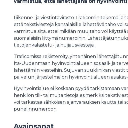
varmistua, että lähettäjänä on hyvinvointi
Liikenne- ja viestintävirasto Traficomin tekemä lä
että tekstiviestejä kansalaisille lähettävä taho vo
varmistua siitä, ettei mikään muu taho voi käyttää
suomalaisiin liittymänumeroihin. Lähettäjätunnuk
tietojenkalastelu- ja huijausviestejä.
Traficomissa rekisteröity, yhtenäinen lähettäjät
Itä-Uudenmaan hyvinvointialueen sosiaali- ja te
lähettämiin viesteihin. Sujuvan suuklinikan viesti
palvelun järjestelmä on hyvinvointialueen asiakas- j
Hyvinvointialue ei koskaan pyydä tarkistamaan var
henkilön tili- tai muita tietoja esimerkiksi tekstivie
voi tarkastaa sähköisen ajanvarauksen kautta tai 
puhelinnumeroon.
Avainsanat