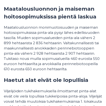
Maatalousluonnon ja maiseman
hoitosopimuksissa pientä laskua
Maatalousluonnon monimuotoisuuden ja maiseman
hoitosopimuksissa pinta-ala pysyi lähes edellisvuoden
tasolla. Muiden sopimusalueiden pinta-ala väheni 2
899 hehtaarista 2 836 hehtaariin. Valtakunnallisesti tai
maakunnallisesti arvokkaiden perinnebiotooppien
pinta-ala väheni 2 928 hehtaarista 2 907 hehtaariin.
Tukitaso nousi muilla sopimusalueilla 460 eurosta 550
euroon hehtaarilta ja arvokkailla perinnebiotoopeilla
610 eurosta 650 euroon hehtaarilta.
Haetut alat eivät ole lopullisia
Viljelijöiden tukihakemuksella ilmoittamat pinta-alat
eivät ole vielä lopullisia tukikelpoisia pinta-aloja. Viljelijät
voivat tehdä muutoksia tukihakemuksiinsa 1. lokakuuta