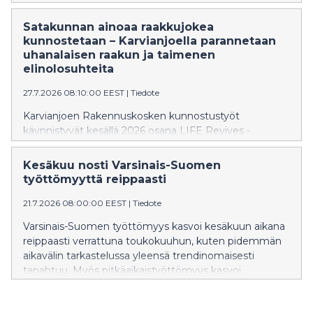
Satakunnan ainoaa raakkujokea
kunnostetaan – Karvianjoella parannetaan
uhanalaisen raakun ja taimenen
elinolosuhteita
27.7.2026 08:10:00 EEST
|
Tiedote
Karvianjoen Rakennuskosken kunnostustyöt
käynnistyvät kesällä 2026 osana LIFE Revives -
hanketta. Tavoitteena on lisätä erittäin uhanalaisen
jokihelmisimpukan eli raakun sekä sen isäntäkalan
Kesäkuu nosti Varsinais-Suomen
taimenen elinympäristöjä Satakunnan ainoassa jäljellä
työttömyyttä reippaasti
olevassa raakkujoessa. Kunnostuksen aikana
järjestetään mediapäivä 6.8.2026, jolloin kunnostuksia
21.7.2026 08:00:00 EEST
|
Tiedote
voi tulla seuraamaan.
Varsinais-Suomen työttömyys kasvoi kesäkuun aikana
reippaasti verrattuna toukokuuhun, kuten pidemmän
aikavälin tarkastelussa yleensä trendinomaisesti
tapahtuu. Myös pitkäaikaistyöttömyys kasvoi
kesäkuun aikana voimakkaasti. Julkisten palveluiden
kautta mitattava työvoiman kysyntä pysyi edelleen