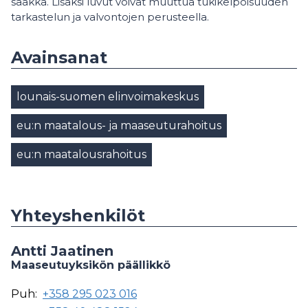
saakka. Lisäksi luvut voivat muuttua tukikelpoisuuden
tarkastelun ja valvontojen perusteella.
Avainsanat
lounais-suomen elinvoimakeskus
eu:n maatalous- ja maaseuturahoitus
eu:n maatalousrahoitus
Yhteyshenkilöt
Antti Jaatinen
Maaseutuyksikön päällikkö
Puh:
+358 295 023 016