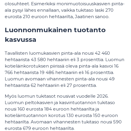
olosuhteet. Esimerkiksi monimuotoisuuskasvien pinta-
ala pysyi lähes ennallaan, vaikka tukitaso laski 270
eurosta 210 euroon hehtaarilta, Jaatinen sanoo.
Luonnonmukainen tuotanto
kasvussa
Tavallisten luomukasvien pinta-ala nousi 42 460
hehtaarista 43 580 hehtaariin eli 3 prosenttia. Luomun
kotieläinkorotuksen piirissä oleva pinta-ala kasvoi 16
766 hehtaarista 19 486 hehtaariin eli 16 prosenttia.
Luomun avomaan vihannesten pinta-ala nousi 49
hehtaarista 62 hehtaariin eli 27 prosenttia.
Myös luomun tukitasot nousivat vuodelle 2026.
Luomun peltokasvien ja kasvintuotannon tukitaso
nousi 160 eurosta 184 euroon hehtaarilta ja
kotieläintuotannon korotus 130 eurosta 150 euroon
hehtaarilta. Avomaan vihannesten tukitaso nousi 590
eurosta 679 euroon hehtaarilta.