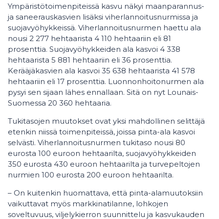
Ympäristötoimenpiteissä kasvu näkyi maanparannus-
ja saneerauskasvien lisäksi viherlannoitusnurmissa ja
suojavyöhykkeissä. Viherlannoitusnurmen haettu ala
nousi 2 277 hehtaarista 4 110 hehtaariin eli 81
prosenttia. Suojavyöhykkeiden ala kasvoi 4 338
hehtaarista 5 881 hehtaariin eli 36 prosenttia.
Kerääjäkasvien ala kasvoi 35 638 hehtaarista 41 578
hehtaariin eli 17 prosenttia. Luonnonhoitonurmen ala
pysyi sen sijaan lähes ennallaan. Sitä on nyt Lounais-
Suomessa 20 360 hehtaaria.
Tukitasojen muutokset ovat yksi mahdollinen selittäjä
etenkin niissä toimenpiteissä, joissa pinta-ala kasvoi
selvästi. Viherlannoitusnurmen tukitaso nousi 80
eurosta 100 euroon hehtaarilta, suojavyöhykkeiden
350 eurosta 430 euroon hehtaarilta ja turvepeltojen
nurmien 100 eurosta 200 euroon hehtaarilta.
– On kuitenkin huomattava, että pinta-alamuutoksiin
vaikuttavat myös markkinatilanne, lohkojen
soveltuvuus, viljelykierron suunnittelu ja kasvukauden