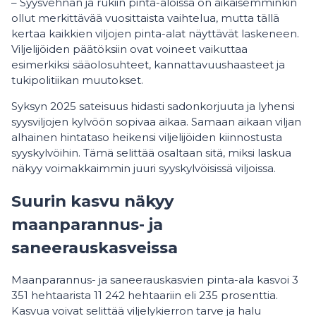
– Syysvehnän ja rukiin pinta-aloissa on aikaisemminkin
ollut merkittävää vuosittaista vaihtelua, mutta tällä
kertaa kaikkien viljojen pinta-alat näyttävät laskeneen.
Viljelijöiden päätöksiin ovat voineet vaikuttaa
esimerkiksi sääolosuhteet, kannattavuushaasteet ja
tukipolitiikan muutokset.
Syksyn 2025 sateisuus hidasti sadonkorjuuta ja lyhensi
syysviljojen kylvöön sopivaa aikaa. Samaan aikaan viljan
alhainen hintataso heikensi viljelijöiden kiinnostusta
syyskylvöihin. Tämä selittää osaltaan sitä, miksi laskua
näkyy voimakkaimmin juuri syyskylvöisissä viljoissa.
Suurin kasvu näkyy
maanparannus- ja
saneerauskasveissa
Maanparannus- ja saneerauskasvien pinta-ala kasvoi 3
351 hehtaarista 11 242 hehtaariin eli 235 prosenttia.
Kasvua voivat selittää viljelykierron tarve ja halu