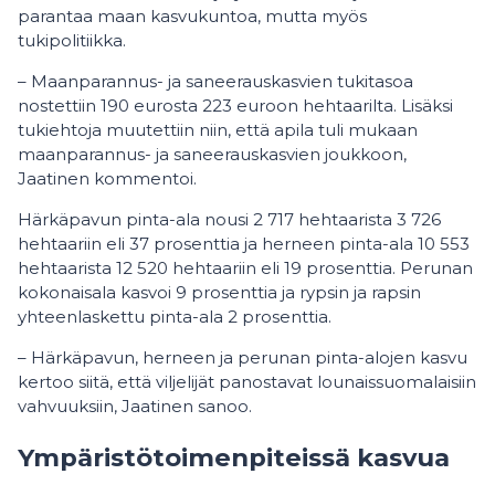
parantaa maan kasvukuntoa, mutta myös
tukipolitiikka.
– Maanparannus- ja saneerauskasvien tukitasoa
nostettiin 190 eurosta 223 euroon hehtaarilta. Lisäksi
tukiehtoja muutettiin niin, että apila tuli mukaan
maanparannus- ja saneerauskasvien joukkoon,
Jaatinen kommentoi.
Härkäpavun pinta-ala nousi 2 717 hehtaarista 3 726
hehtaariin eli 37 prosenttia ja herneen pinta-ala 10 553
hehtaarista 12 520 hehtaariin eli 19 prosenttia. Perunan
kokonaisala kasvoi 9 prosenttia ja rypsin ja rapsin
yhteenlaskettu pinta-ala 2 prosenttia.
– Härkäpavun, herneen ja perunan pinta-alojen kasvu
kertoo siitä, että viljelijät panostavat lounaissuomalaisiin
vahvuuksiin, Jaatinen sanoo.
Ympäristötoimenpiteissä kasvua