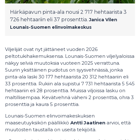
Härkäpavun pinta-ala nousi 2 717 hehtaarista 3
726 hehtaariin eli 37 prosenttia.
Janica Vilen
Lounais-Suomen elinvoimakeskus
Viljelijät ovat nyt jättäneet vuoden 2026
peltotukihakemuksensa. Lounais-Suomen viljelyaloissa
näkyy selviä muutoksia vuoteen 2025 verrattuna.
Suurin yksittäinen pudotus on syysvehnässä, jonka
pinta-ala laski 30 177 hehtaarista 20 312 hehtaariin eli
33 prosenttia. Rukiin ala supistui 7 731 hehtaarista 5 545
hehtaariin eli 28 prosenttia. Muissa viljoissa lasku on
maltillisempaa. Kevätvehnä väheni 2 prosenttia, ohra 3
prosenttia ja kaura 5 prosenttia.
Lounais-Suomen elinvoimakeskuksen
maaseutuyksikön päällikkö
Antti Jaatinen
arvioi, että
muutosten taustalla on useita tekijöitä.