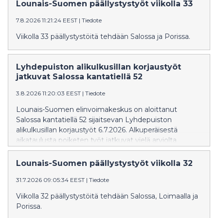
Lounais-Suomen päällystystyöt viikolla 33
7.8.2026 11:21:24 EEST
|
Tiedote
Viikolla 33 päällystystöitä tehdään Salossa ja Porissa.
Lyhdepuiston alikulkusillan korjaustyöt
jatkuvat Salossa kantatiellä 52
3.8.2026 11:20:03 EEST
|
Tiedote
Lounais-Suomen elinvoimakeskus on aloittanut
Salossa kantatiellä 52 sijaitsevan Lyhdepuiston
alikulkusillan korjaustyöt 6.7.2026. Alkuperäisestä
aikataulusta poiketen työt jatkuvat vielä arviolta
elokuun loppuun saakka. Korjaustöiden aikana toinen
ajokaista on poissa käytöstä ja liikenne on ohjattu
Lounais-Suomen päällystystyöt viikolla 32
toiselle kaistalle liikennevalo-ohjauksella. Töistä
31.7.2026 09:05:34 EEST
|
Tiedote
aiheutuu haittaa liikenteelle.
Viikolla 32 päällystystöitä tehdään Salossa, Loimaalla ja
Porissa.