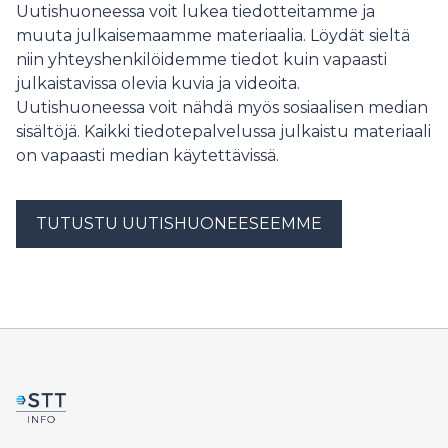
melko vaisuna, mutta avoimien työpaikkojen määrä
Uutishuoneessa voit lukea tiedotteitamme ja
nousi kuitenkin hieman verrattuna vuodentakaiseen.
muuta julkaisemaamme materiaalia. Löydät sieltä
niin yhteyshenkilöidemme tiedot kuin vapaasti
julkaistavissa olevia kuvia ja videoita.
Uutishuoneessa voit nähdä myös sosiaalisen median
sisältöjä. Kaikki tiedotepalvelussa julkaistu materiaali
on vapaasti median käytettävissä.
TUTUSTU UUTISHUONEESEEMME