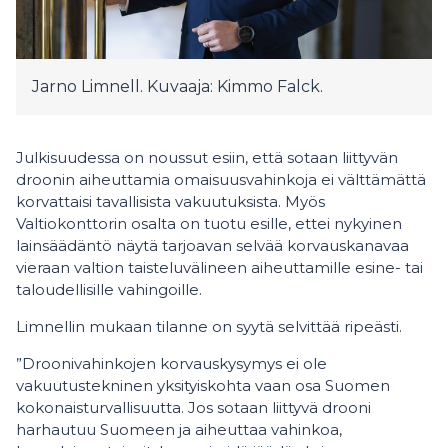
Jarno Limnell. Kuvaaja: Kimmo Falck.
Julkisuudessa on noussut esiin, että sotaan liittyvän
droonin aiheuttamia omaisuusvahinkoja ei välttämättä
korvattaisi tavallisista vakuutuksista. Myös
Valtiokonttorin osalta on tuotu esille, ettei nykyinen
lainsäädäntö näytä tarjoavan selvää korvauskanavaa
vieraan valtion taisteluvälineen aiheuttamille esine- tai
taloudellisille vahingoille.
Limnellin mukaan tilanne on syytä selvittää ripeästi.
”Droonivahinkojen korvauskysymys ei ole
vakuutustekninen yksityiskohta vaan osa Suomen
kokonaisturvallisuutta. Jos sotaan liittyvä drooni
harhautuu Suomeen ja aiheuttaa vahinkoa,