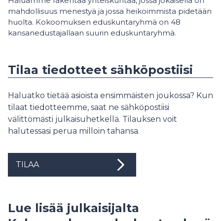
Haluamme rakentaa yhteiskuntaa, jossa jokaisella on
mahdollisuus menestyä ja jossa heikoimmista pidetään
huolta. Kokoomuksen eduskuntaryhmä on 48
kansanedustajallaan suurin eduskuntaryhmä.
Tilaa tiedotteet sähköpostiisi
Haluatko tietää asioista ensimmäisten joukossa? Kun
tilaat tiedotteemme, saat ne sähköpostiisi
välittömästi julkaisuhetkellä. Tilauksen voit
halutessasi perua milloin tahansa.
TILAA
Lue lisää julkaisijalta