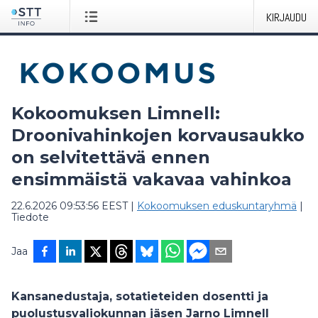
KIRJAUDU
Kokoomuksen Limnell:
Droonivahinkojen korvausaukko
on selvitettävä ennen
ensimmäistä vakavaa vahinkoa
22.6.2026 09:53:56 EEST
|
Kokoomuksen eduskuntaryhmä
|
Tiedote
Jaa
Kansanedustaja, sotatieteiden dosentti ja
puolustusvaliokunnan jäsen Jarno Limnell