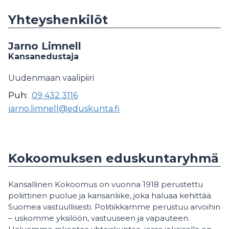
Yhteyshenkilöt
Jarno Limnell
Kansanedustaja
Uudenmaan vaalipiiri
Puh:
09 432 3116
jarno.limnell@eduskunta.fi
Kokoomuksen eduskuntaryhmä
Kansallinen Kokoomus on vuonna 1918 perustettu
poliittinen puolue ja kansanliike, joka haluaa kehittää
Suomea vastuullisesti. Politiikkamme perustuu arvoihin
– uskomme yksilöön, vastuuseen ja vapauteen.