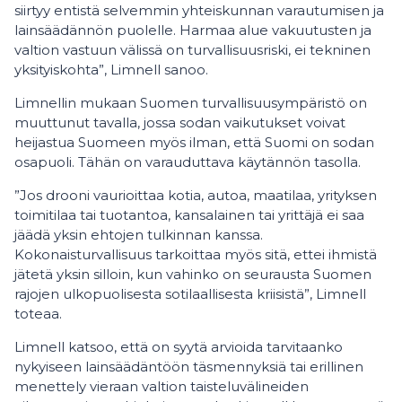
siirtyy entistä selvemmin yhteiskunnan varautumisen ja
lainsäädännön puolelle. Harmaa alue vakuutusten ja
valtion vastuun välissä on turvallisuusriski, ei tekninen
yksityiskohta”, Limnell sanoo.
Limnellin mukaan Suomen turvallisuusympäristö on
muuttunut tavalla, jossa sodan vaikutukset voivat
heijastua Suomeen myös ilman, että Suomi on sodan
osapuoli. Tähän on varauduttava käytännön tasolla.
”Jos drooni vaurioittaa kotia, autoa, maatilaa, yrityksen
toimitilaa tai tuotantoa, kansalainen tai yrittäjä ei saa
jäädä yksin ehtojen tulkinnan kanssa.
Kokonaisturvallisuus tarkoittaa myös sitä, ettei ihmistä
jätetä yksin silloin, kun vahinko on seurausta Suomen
rajojen ulkopuolisesta sotilaallisesta kriisistä”, Limnell
toteaa.
Limnell katsoo, että on syytä arvioida tarvitaanko
nykyiseen lainsäädäntöön täsmennyksiä tai erillinen
menettely vieraan valtion taisteluvälineiden