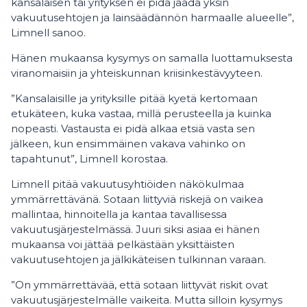
kansalaisen tai yrityksen ei pidä jäädä yksin
vakuutusehtojen ja lainsäädännön harmaalle alueelle”,
Limnell sanoo.
Hänen mukaansa kysymys on samalla luottamuksesta
viranomaisiin ja yhteiskunnan kriisinkestävyyteen.
”Kansalaisille ja yrityksille pitää kyetä kertomaan
etukäteen, kuka vastaa, millä perusteella ja kuinka
nopeasti. Vastausta ei pidä alkaa etsiä vasta sen
jälkeen, kun ensimmäinen vakava vahinko on
tapahtunut”, Limnell korostaa.
Limnell pitää vakuutusyhtiöiden näkökulmaa
ymmärrettävänä. Sotaan liittyviä riskejä on vaikea
mallintaa, hinnoitella ja kantaa tavallisessa
vakuutusjärjestelmässä. Juuri siksi asiaa ei hänen
mukaansa voi jättää pelkästään yksittäisten
vakuutusehtojen ja jälkikäteisen tulkinnan varaan.
”On ymmärrettävää, että sotaan liittyvät riskit ovat
vakuutusjärjestelmälle vaikeita. Mutta silloin kysymys