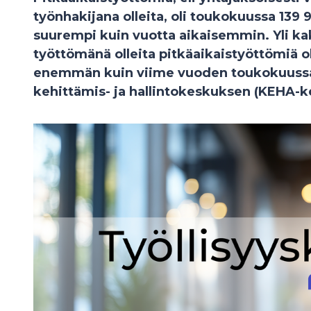
työnhakijana olleita, oli toukokuussa 139 
suurempi kuin vuotta aikaisemmin. Yli kak
työttömänä olleita pitkäaikaistyöttömiä o
enemmän kuin viime vuoden toukokuussa. 
kehittämis- ja hallintokeskuksen (KEHA-k