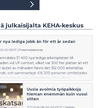
ää julkaisijalta KEHA-keskus
r nya lediga jobb än för ett år sedan
:00:00 EEST
|
Pressmeddelande
anmäldes 31 400 nya lediga arbetsplatser till
en vid UF-centret, vilket var 300 fler platser än ett
. I slutet av månaden fanns det 352 000 arbetslösa
nde, och sammanlagt 416 200 personer omfattades
da arbetslösheten. Uppgifterna framgår av
ings-, utvecklings- och förvaltningscentrets (UF-
sselsättningsöversikt.
Uusia avoimia työpaikkoja
hieman enemmän kuin vuosi
sitten
21.7.2026 08:00:00 EEST
|
Tiedote