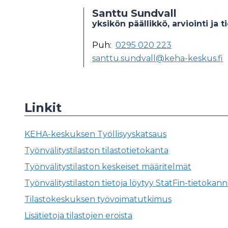
Santtu Sundvall
yksikön päällikkö, arviointi ja 
Puh:
0295 020 223
santtu.sundvall@keha-keskus.fi
Linkit
KEHA-keskuksen Työllisyyskatsaus
Työnvälitystilaston tilastotietokanta
Työnvälitystilaston keskeiset määritelmät
Työnvälitystilaston tietoja löytyy StatFin-tietokan
Tilastokeskuksen työvoimatutkimus
Lisätietoja tilastojen eroista