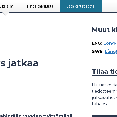
ulkaisijat
Tietoa palvelusta
Osta kertatiedote
Muut ki
ENG
:
Long-
SWE
:
Långt
s jatkaa
Tilaa t
Haluatko tie
tiedotteemme
julkaisuhetk
tahansa.
i vähintään vuoden työttömänä