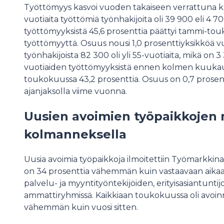
Työttömyys kasvoi vuoden takaiseen verrattuna kaik
vuotiaita työttömiä työnhakijoita oli 39 900 eli 4
työttömyyksistä 45,6 prosenttia päättyi tammi
työttömyyttä. Osuus nousi 1,0 prosenttiyksikköä v
työnhakijoista 82 300 oli yli 55-vuotiaita, mikä on 
vuotiaiden työttömyyksistä ennen kolmen kuukau
toukokuussa 43,2 prosenttia. Osuus on 0,7 prosen
ajanjaksolla viime vuonna.
Uusien avoimien työpaikkojen m
kolmanneksella
Uusia avoimia työpaikkoja ilmoitettiin Työmarkkin
on 34 prosenttia vähemmän kuin vastaavaan aikaan
palvelu- ja myyntityöntekijöiden, erityisasiantunti
ammattiryhmissä. Kaikkiaan toukokuussa oli avoin
vähemmän kuin vuosi sitten.