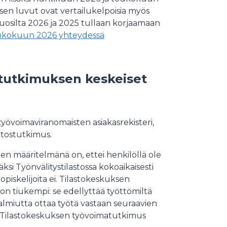
sen luvut ovat vertailukelpoisia myös
vuosilta 2026 ja 2025 tullaan korjaamaan
oukokuun 2026 yhteydessä
atutkimuksen keskeiset
yövoimaviranomaisten asiakasrekisteri,
tostutkimus.
n määritelmänä on, ettei henkilöllä ole
äksi Työnvälitystilastossa kokoaikaisesti
piskelijoita ei. Tilastokeskuksen
 tiukempi: se edellyttää työttömiltä
valmiutta ottaa työtä vastaan seuraavien
na Tilastokeskuksen työvoimatutkimus