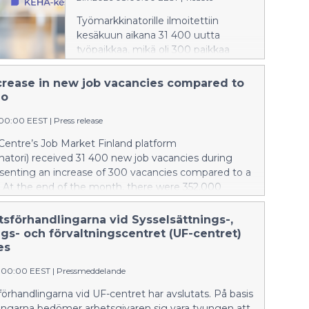
Työmarkkinatorille ilmoitettiin
kesäkuun aikana 31 400 uutta
työpaikkaa, mikä oli 300 paikkaa
enemmän kuin vuotta takaperin.
Kuukauden lopussa työttömiä
ncrease in new job vacancies compared to
työnhakijoita oli 352 000, ja laajan
go
työttömyyden piirissä oli 416 200
:00:00 EEST
|
Press release
henkilöä. Tiedot perustuvat
Työllisyys-, kehittämis- ja
entre’s Job Market Finland platform
hallintokeskuksen (KEHA-keskus)
atori) received 31 400 new job vacancies during
Työllisyyskatsaukseen.
esenting an increase of 300 vacancies compared to a
r. At the end of the month, there were 352,000
 jobseekers, while 416,200 people were included in
measure of unemployment. The figures are based on
sförhandlingarna vid Sysselsättnings-,
ment Bulletin published by the Development and
gs- och förvaltningscentret (UF-centret)
tive Services Centre (KEHA Centre).
es
9:00:00 EEST
|
Pressmeddelande
rhandlingarna vid UF-centret har avslutats. På basis
lingarna bedömer arbetsgivaren sig vara tvungen att