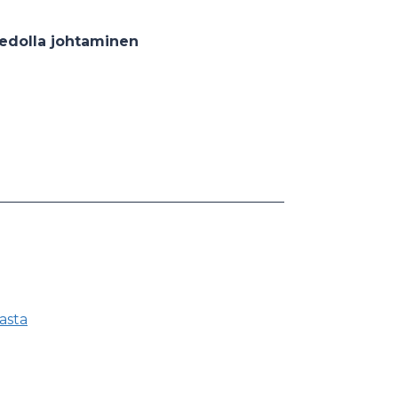
tiedolla johtaminen
nasta