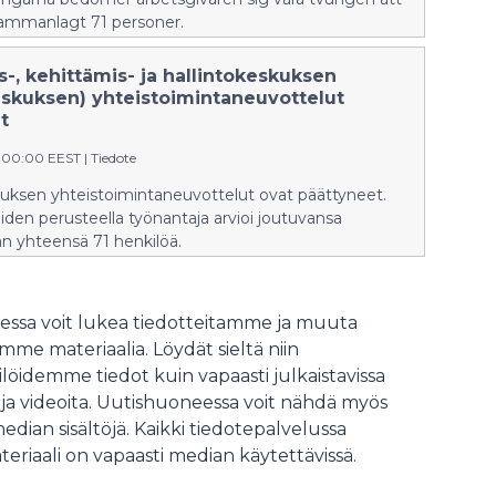
ammanlagt 71 personer.
s-, kehittämis- ja hallintokeskuksen
skuksen) yhteistoimintaneuvottelut
t
9:00:00 EEST
|
Tiedote
ksen yhteistoimintaneuvottelut ovat päättyneet.
den perusteella työnantaja arvioi joutuvansa
n yhteensä 71 henkilöä.
ssa voit lukea tiedotteitamme ja muuta
me materiaalia. Löydät sieltä niin
löidemme tiedot kuin vapaasti julkaistavissa
 ja videoita. Uutishuoneessa voit nähdä myös
median sisältöjä. Kaikki tiedotepalvelussa
teriaali on vapaasti median käytettävissä.