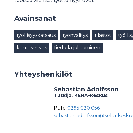
tuottaa viralliset työttömyysluvut.
Avainsanat
työllisyyskatsaus
työnvälitys
tilastot
työllis
keha-keskus
tiedolla johtaminen
Yhteyshenkilöt
Sebastian Adolfsson
Tutkija, KEHA-keskus
Puh:
0295 020 056
sebastian.adolfsson@keha-keskus