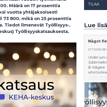
TILAA
900. Määrä on 17 prosenttia
si vuotta yhtäjaksoisesti
li 73 800, mikä on 25 prosenttia
Lue lis
Tiedot ilmenevät Työllisyys-,
eskus) Työllisyyskatsauksesta.
Något fle
21.7.2026 08
Under juni 
Jobbmarknad
år tidigare
arbetssöka
av den bre
Sysselsättn
centret) sy