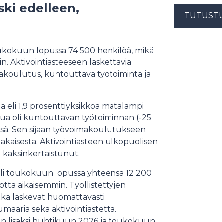
ski edelleen,
TUTUST
toukokuun lopussa 74 500 henkilöä, mikä
. Aktivointiasteeseen laskettavia
akoulutus, kuntouttava työtoiminta ja
a eli 1,9 prosenttiyksikköä matalampi
skua oli kuntouttavan työtoiminnan (-25
össä. Sen sijaan työvoimakoulutukseen
akaisesta. Aktivointiasteen ulkopuolisen
kaksinkertaistunut.
a, oli toukokuun lopussa yhteensä 12 200
tta aikaisemmin. Työllistettyjen
jotka laskevat huomattavasti
umääriä sekä aktivointiastetta.
n lisäksi huhtikuun 2026 ja toukokuun