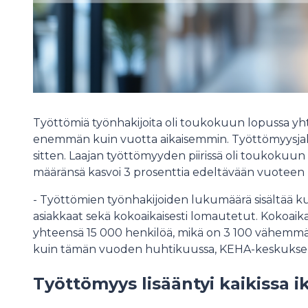
Työttömiä työnhakijoita oli toukokuun lopussa yh
enemmän kuin vuotta aikaisemmin. Työttömyysjak
sitten. Laajan työttömyyden piirissä oli toukokuu
määränsä kasvoi 3 prosenttia edeltävään vuoteen
- Työttömien työnhakijoiden lukumäärä sisältää ku
asiakkaat sekä kokoaikaisesti lomautetut. Kokoaik
yhteensä 15 000 henkilöä, mikä on 3 100 vähemmä
kuin tämän vuoden huhtikuussa, KEHA-keskuksen t
Työttömyys lisääntyi kaikissa 