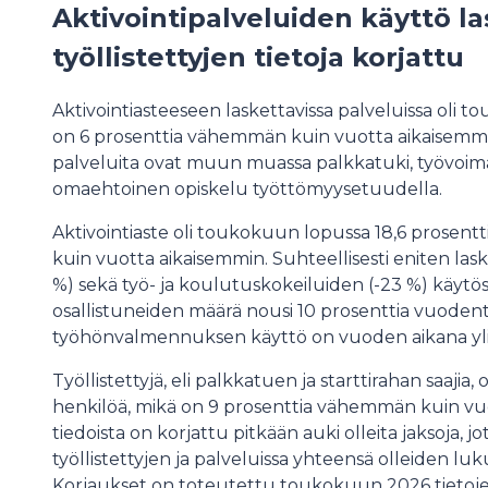
Aktivointipalveluiden käyttö la
työllistettyjen tietoja korjattu
Aktivointiasteeseen laskettavissa palveluissa oli 
on 6 prosenttia vähemmän kuin vuotta aikaisemmin
palveluita ovat muun muassa palkkatuki, työvoim
omaehtoinen opiskelu työttömyysetuudella.
Aktivointiaste oli toukokuun lopussa 18,6 prosentti
kuin vuotta aikaisemmin. Suhteellisesti eniten la
%) sekä työ- ja koulutuskokeiluiden (-23 %) käyt
osallistuneiden määrä nousi 10 prosenttia vuodent
työhönvalmennuksen käyttö on vuoden aikana yli 
Työllistettyjä, eli palkkatuen ja starttirahan saaji
henkilöä, mikä on 9 prosenttia vähemmän kuin vuo
tiedoista on korjattu pitkään auki olleita jaksoja, 
työllistettyjen ja palveluissa yhteensä olleiden luk
Korjaukset on toteutettu toukokuun 2026 tietoje