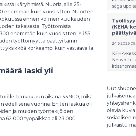
issa ikäryhmissä. Nuoria, alle 25-
säga upp s
 700 enemmän kuin vuosi sitten. Nuorten
-toukokuussa ennen kolmen kuukauden
Työllisyy
uoden takaisesta. Työttömistä
(KEHA-ke
päättyivä
3 300 enemmän kuin vuosi sitten. Yli 55-
den työttömyyttä päättyi tammi-
24.6.2026 0
ttiyksikköä korkeampi kuin vastaavalla
KEHA-kesku
Neuvottelui
irtisanomaa
äärä laski yli
Uutishuonee
julkaisemaam
atorille toukokuun aikana 33 900, mikä
yhteyshenki
 edellisenä vuonna. Eniten laskua oli
olevia kuvia
joiden ja muiden työntekijöiden
sosiaalisen 
na 62 000 työpaikkaa eli 23 000
julkaistu ma