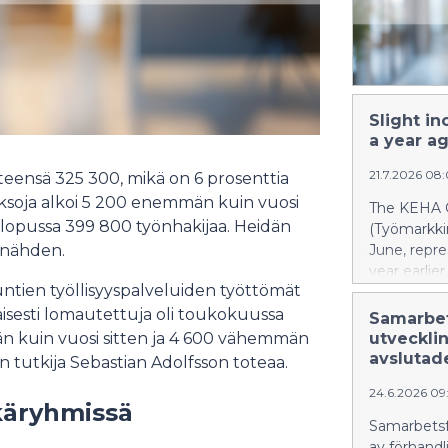
Slight i
a year a
21.7.2026 08
teensä 325 300, mikä on 6 prosenttia
soja alkoi 5 200 enemmän kuin vuosi
The KEHA C
n lopussa 399 800 työnhakijaa. Heidän
(Työmarkkin
 nähden.
June, repr
year earlie
ntien työllisyyspalveluiden työttömät
unemployed
the broad 
aisesti lomautettuja oli toukokuussa
Samarbet
the Employ
n kuin vuosi sitten ja 4 600 vähemmän
utvecklin
Administra
avslutad
utkija Sebastian Adolfsson toteaa.
24.6.2026 0
ikäryhmissä
Samarbetsfö
av förhand