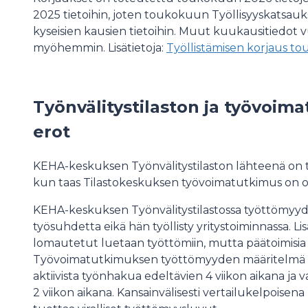
2025 tietoihin, joten toukokuun Työllisyyskatsauk
kyseisien kausien tietoihin. Muut kuukausitiedot 
myöhemmin. Lisätietoja:
Työllistämisen korjaus t
Työnvälitystilaston ja työvoim
erot
KEHA-keskuksen Työnvälitystilaston lähteenä on t
kun taas Tilastokeskuksen työvoimatutkimus on o
KEHA-keskuksen Työnvälitystilastossa työttömyyde
työsuhdetta eikä hän työllisty yritystoiminnassa. Lis
lomautetut luetaan työttömiin, mutta päätoimisia o
Työvoimatutkimuksen työttömyyden määritelmä on
aktiivista työnhakua edeltävien 4 viikon aikana ja 
2 viikon aikana. Kansainvälisesti vertailukelpoise