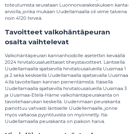
toteutumista seurataan Luonnonvarakeskuksen kanta-
arviolla, jonka mukaan Uudellamaalla oli viime talvena
noin 4120 hirveä.
Tavoitteet valkohäntäpeuran
osalta vaihtelevat
Valkohäntäpeuran kannanhoidolle asetettiin keväällä
2024 hirvitalousalueittaiset tiheystavoitteet. Läntisellä
Uudellamaalla sijaitsevilla hirvitalousalueilla Uusimaa 1
ja 2 sekä keskisellä Uudellamaalla sijaitsevalla Uusimaa
4:llä tavoitellaan kannan pienentämistä. Itäisellä
Uudellamaalla sijaitsevilla hirvitalousalueilla Uusimaa 3
ja Uusimaa-Etelä-Häme valkohäntäpeurakanta on
tavoitehaarukan keskellä. Uudenmaan peurakanta
painottuu vahvasti läntiselle Uudellemaalle, jonne
myös valtaosa pyyntiluvista on myönnetty. Itä-
Uudellamaalla peurakanta on paikoin harva.