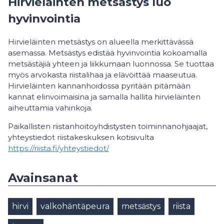
Hirvieläinten metsästys luo
hyvinvointia
Hirvieläinten metsästys on alueella merkittävässä
asemassa. Metsästys edistää hyvinvointia kokoamalla
metsästäjiä yhteen ja liikkumaan luonnossa. Se tuottaa
myös arvokasta riistalihaa ja elävöittää maaseutua.
Hirvieläinten kannanhoidossa pyritään pitämään
kannat elinvoimaisina ja samalla hallita hirvieläinten
aiheuttamia vahinkoja.
Paikallisten riistanhoitoyhdistysten toiminnanohjaajat,
yhteystiedot riistakeskuksen kotisivulta
https://riista.fi/yhteystiedot/
Avainsanat
hirvi
valkohäntäpeura
metsästys
riista