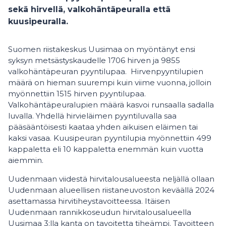
sekä hirvellä, valkohäntäpeuralla että
kuusipeuralla.
Suomen riistakeskus Uusimaa on myöntänyt ensi
syksyn metsästyskaudelle 1706 hirven ja 9855
valkohäntäpeuran pyyntilupaa. Hirvenpyyntilupien
määrä on hieman suurempi kuin viime vuonna, jolloin
myönnettiin 1515 hirven pyyntilupaa.
Valkohäntäpeuralupien määrä kasvoi runsaalla sadalla
luvalla. Yhdellä hirvieläimen pyyntiluvalla saa
pääsääntöisesti kaataa yhden aikuisen eläimen tai
kaksi vasaa. Kuusipeuran pyyntilupia myönnettiin 499
kappaletta eli 10 kappaletta enemmän kuin vuotta
aiemmin.
Uudenmaan viidestä hirvitalousalueesta neljällä ollaan
Uudenmaan alueellisen riistaneuvoston keväällä 2024
asettamassa hirvitiheystavoitteessa. Itäisen
Uudenmaan rannikkoseudun hirvitalousalueella
Uusimaa 3:lla kanta on tavoitetta tiheämpi. Tavoitteen