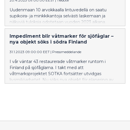
20.4.2023 09:00:00 EEST
|
Tiedote
Uudenmaan 10 arvokkaalla lintuvedellä on saatu
supikoira- ja minkkikantoja selvästi laskemaan ja
näkyviä tuloksia odotetaan vuoden 2023 aikana.
Erityisesti maalis-huhtikuussa vieraspetopyyntiin
panostetaan kaikkein voimakkaimmin, mikä tarkoittaa
Impediment blir våtmarker för sjöfåglar –
öisiä laukauksia, metsästyskoirien haukuntaa sekä
nya objekt söks i södra Finland
haaskoja ja loukkuja myös asutusten lähellä.
31.1.2023 09:00:00 EET
|
Pressmeddelande
I vår väntar 43 restaurerade våtmarker runtom i
Finland på sjöfåglarna. I takt med att
våtmarksprojektet SOTKA fortsätter utvidgas
livsmiljöarbetet. Nu söks nya objekt för planering av
restaurering.