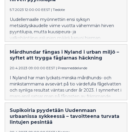
5.7.2023 12:00:00 EEST
|
Tiedote
Uudellemaalle myönnettiin ensi syksyn
metsästyskaudelle viime vuotta vähemmän hirven
pyyntilupia, mutta kuusipeura- ja
valkohäntäpeuralupien määrä kasvoi hieman.
Hirvieläintilanne vaihtelee maakunnan eri osissa.
Mårdhundar fångas i Nyland i urban miljö –
syftet att trygga fåglarnas häckning
20.4.2023 09:00:00 EEST
|
Pressmeddelande
I Nyland har man lyckats minska mårdhunds- och
minkstammarna avsevärt på tio värdefulla fågelvatten
och synliga resultat väntas under år 2023. I synnerhet i
mars-april satsar man på fångsten av främmande
rovdjur, vilket betyder nattliga skott, jakthundars skall
samt åtel och fällor också i närheten av bebyggelse.
Supikoiria pyydetään Uudenmaan
urbaanissa sykkeessä – tavoitteena turvata
lintujen pesintää