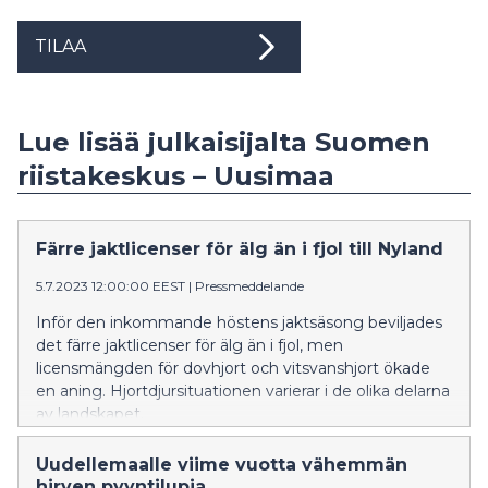
TILAA
Lue lisää julkaisijalta Suomen
riistakeskus – Uusimaa
Färre jaktlicenser för älg än i fjol till Nyland
5.7.2023 12:00:00 EEST
|
Pressmeddelande
Inför den inkommande höstens jaktsäsong beviljades
det färre jaktlicenser för älg än i fjol, men
licensmängden för dovhjort och vitsvanshjort ökade
en aning. Hjortdjursituationen varierar i de olika delarna
av landskapet.
Uudellemaalle viime vuotta vähemmän
hirven pyyntilupia