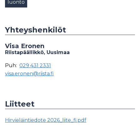
luonto
Yhteyshenkilöt
Visa Eronen
Riistapäällikkö, Uusimaa
Puh:
029 431 2331
visa.eronen@riista.fi
Liitteet
Hirvieläintiedote 2026_liite_fi.pdf