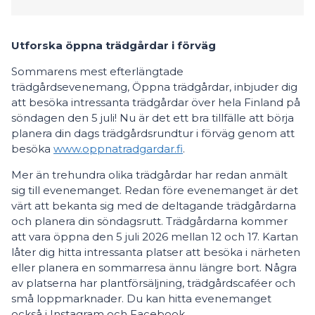
Utforska öppna trädgårdar i förväg
Sommarens mest efterlängtade
trädgårdsevenemang, Öppna trädgårdar, inbjuder dig
att besöka intressanta trädgårdar över hela Finland på
söndagen den 5 juli! Nu är det ett bra tillfälle att börja
planera din dags trädgårdsrundtur i förväg genom att
besöka
www.oppnatradgardar.fi
.
Mer än trehundra olika trädgårdar har redan anmält
sig till evenemanget. Redan före evenemanget är det
värt att bekanta sig med de deltagande trädgårdarna
och planera din söndagsrutt. Trädgårdarna kommer
att vara öppna den 5 juli 2026 mellan 12 och 17. Kartan
låter dig hitta intressanta platser att besöka i närheten
eller planera en sommarresa ännu längre bort. Några
av platserna har plantförsäljning, trädgårdscaféer och
små loppmarknader. Du kan hitta evenemanget
också i Instagram och Facebook.