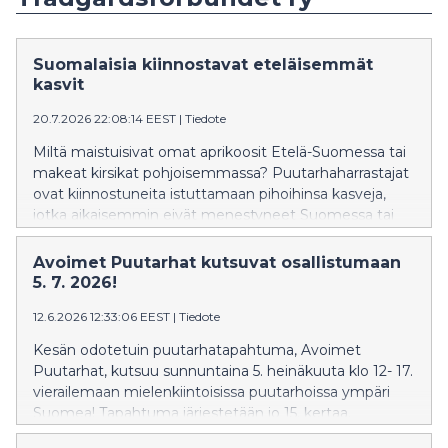
Suomalaisia kiinnostavat eteläisemmät
kasvit
20.7.2026 22:08:14 EEST
|
Tiedote
Miltä maistuisivat omat aprikoosit Etelä-Suomessa tai
makeat kirsikat pohjoisemmassa? Puutarhaharrastajat
ovat kiinnostuneita istuttamaan pihoihinsa kasveja,
jotka aikaisemmin eivät menestyneet Suomessa tai
joiden menestymisvyöhyke on eteläisempi kuin
istutuspaikan. Ilmaston lämpeneminen mahdollistaa
Avoimet Puutarhat kutsuvat osallistumaan
monen eksoottisen kasvin viljelyn otollisilla
5. 7. 2026!
kasvupaikoilla.
12.6.2026 12:33:06 EEST
|
Tiedote
Kesän odotetuin puutarhatapahtuma, Avoimet
Puutarhat, kutsuu sunnuntaina 5. heinäkuuta klo 12- 17.
vierailemaan mielenkiintoisissa puutarhoissa ympäri
Suomea! Tapahtuma järjestetään jo 15. kertaa.