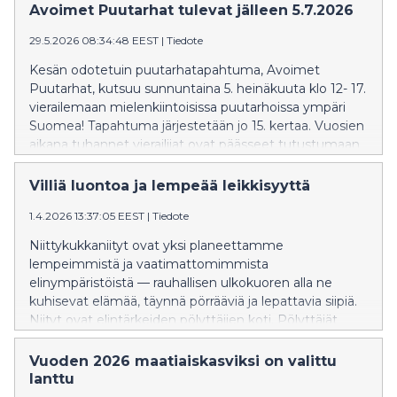
Avoimet Puutarhat tulevat jälleen 5.7.2026
29.5.2026 08:34:48 EEST
|
Tiedote
Kesän odotetuin puutarhatapahtuma, Avoimet
Puutarhat, kutsuu sunnuntaina 5. heinäkuuta klo 12- 17.
vierailemaan mielenkiintoisissa puutarhoissa ympäri
Suomea! Tapahtuma järjestetään jo 15. kertaa. Vuosien
aikana tuhannet vierailijat ovat päässeet tutustumaan
niin salaisiin värikkäisiin yksityisiin pihoihin kuin julkisiin
puutarhoihin.
Villiä luontoa ja lempeää leikkisyyttä
1.4.2026 13:37:05 EEST
|
Tiedote
Niittykukkaniityt ovat yksi planeettamme
lempeimmistä ja vaatimattomimmista
elinympäristöistä — rauhallisen ulkokuoren alla ne
kuhisevat elämää, täynnä pörrääviä ja lepattavia siipiä.
Niityt ovat elintärkeiden pölyttäjien koti. Pölyttäjät
ovat puolestaan ratkaisevia koko maailman
ruokaturvalle: arviolta 35 % maailman
Vuoden 2026 maatiaiskasviksi on valittu
ruokatuotannosta on riippuvaista niistä.
lanttu