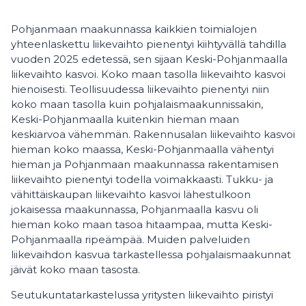
Pohjanmaan maakunnassa kaikkien toimialojen
yhteenlaskettu liikevaihto pienentyi kiihtyvällä tahdilla
vuoden 2025 edetessä, sen sijaan Keski-Pohjanmaalla
liikevaihto kasvoi. Koko maan tasolla liikevaihto kasvoi
hienoisesti. Teollisuudessa liikevaihto pienentyi niin
koko maan tasolla kuin pohjalaismaakunnissakin,
Keski-Pohjanmaalla kuitenkin hieman maan
keskiarvoa vähemmän. Rakennusalan liikevaihto kasvoi
hieman koko maassa, Keski-Pohjanmaalla vähentyi
hieman ja Pohjanmaan maakunnassa rakentamisen
liikevaihto pienentyi todella voimakkaasti. Tukku- ja
vähittäiskaupan liikevaihto kasvoi lähestulkoon
jokaisessa maakunnassa, Pohjanmaalla kasvu oli
hieman koko maan tasoa hitaampaa, mutta Keski-
Pohjanmaalla ripeämpää. Muiden palveluiden
liikevaihdon kasvua tarkastellessa pohjalaismaakunnat
jäivät koko maan tasosta.
Seutukuntatarkastelussa yritysten liikevaihto piristyi