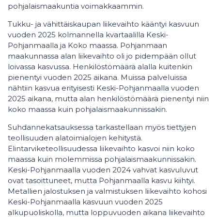
pohjalaismaakuntia voimakkaammin.
Tukku- ja vähittäiskaupan liikevaihto kääntyi kasvuun
vuoden 2025 kolmannella kvartaalilla Keski-
Pohjanmaalla ja Koko maassa. Pohjanmaan
maakunnassa alan liikevaihto oli jo pidempään ollut
loivassa kasvussa. Henkilöstömäärä alalla kuitenkin
pienentyi vuoden 2025 aikana. Muissa palveluissa
nähtiin kasvua erityisesti Keski-Pohjanmaalla vuoden
2025 aikana, mutta alan henkilöstömäärä pienentyi niin
koko maassa kuin pohjalaismaakunnissakin.
Suhdannekatsauksessa tarkastellaan myös tiettyjen
teollisuuden alatoimialojen kehitystä.
Elintarviketeollisuudessa liikevaihto kasvoi niin koko
maassa kuin molemmissa pohjalaismaakunnissakin.
Keski-Pohjanmaalla vuoden 2024 vahvat kasvuluvut
ovat tasoittuneet, mutta Pohjanmaalla kasvu kiihtyi.
Metallien jalostuksen ja valmistuksen liikevaihto kohosi
Keski-Pohjanmaalla kasvuun vuoden 2025
alkupuoliskolla, mutta loppuvuoden aikana liikevaihto