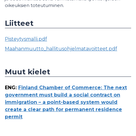
oikeuksien toteutuminen.
Liitteet
Pisteytysmalli.pdf
Maahanmuutto_hallitusohjelmatavoitteet.pdf
Muut kielet
ENG
:
Finland Chamber of Commerce: The next
government must build a social contract on
immigration – a point-based system would
create a clear path for permanent residence
permit