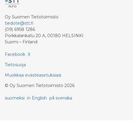
Oy Suomen Tietotoimisto
tiedote@stt.fi
(09) 6958 1286
Porkkalankatu 20 A, 00180 HELSINKI
Suomi – Finland
Facebook
X
Tietosuoja
Muokkaa evästeasetuksiasi
©
Oy Suomen Tietotoimisto
2026
suomeksi
in English
på svenska