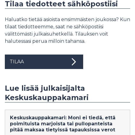
Tilaa tiedotteet sähköpostiisi
Haluatko tietää asioista ensimmäisten joukossa? Kun
tilaat tiedotteemme, saat ne sähköpostiisi
välittömästi julkaisuhetkellä. Tilauksen voit
halutessasi perua milloin tahansa.
TILAA
Lue lisää julkaisijalta
Keskuskauppakamari
Keskuskauppakamari: Moni ei tiedä, että
poimituista marjoista tai pullopanteista
pitää maksaa tietyissä tapauksissa verot