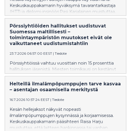
Keskuskauppakamarin hyväksymä tavarantarkastaja
(HTT) ja diplomi-insinööri Pasi Karjalainen muistuttaa,
että käytetyn auton ostamisessa kannattaa kiinnittää
huomiota erityisesti auton tekniseen kuntoon,
Pörssiyhtiöiden hallitukset uudistuvat
huoltohistoriaan ja mahdollisiin kolarivaurioihin.
Suomessa maltillisesti –
Huolellinen taustojen tarkistaminen ennen
toimintaympäristön muutokset eivät ole
kaupantekoa voi ehkäistä ikäviä yllätyksiä ja kalliita
vaikuttaneet uudistumistahtiin
korjauksia myöhemmin.
23.7.2026 06:57:00 EEST
|
Tiedote
Pörssiyhtiöissä vaihtuu vuosittain noin 15 prosenttia
hallituksen jäsenistä. Miesten toimikausi on kestänyt
keskimäärin 5,3 vuotta ja naisilla 3,5 vuotta. Kahdella
kolmesta hallitukseen valituista henkilöistä on
Helteillä ilmalämpöpumppujen tarve kasvaa
kokemusta toimitusjohtajan tehtävästä tai
– asentajan osaamisella merkitystä
liiketoimintojen johdosta. Tiedot selviävät
Keskuskauppakamarin naisjohtajakatsauksesta.
16.7.2026 10:57:24 EEST
|
Tiedote
Kesän hellejaksot näkyvät nopeasti
ilmalämpöpumppujen kysynnässä ja korjaamisessa.
Keskuskauppakamarin pääsihteeri Raisa Harju
muistuttaa, että laitteen hankinnassa tai vanhan