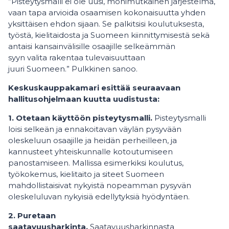
”Pisteytysmalli ei ole uusi, monimutkainen järjestelmä,
vaan tapa arvioida osaamisen kokonaisuutta yhden
yksittäisen ehdon sijaan. Se palkitsisi koulutuksesta,
työstä, kielitaidosta ja Suomeen kiinnittymisestä sekä
antaisi kansainvälisille osaajille selkeämmän
syyn valita rakentaa tulevaisuuttaan
juuri Suomeen.” Pulkkinen sanoo.
Keskuskauppakamari esittää seuraavaan
hallitusohjelmaan kuutta uudistusta:
1. Otetaan käyttöön pisteytysmalli.
Pisteytysmalli
loisi selkeän ja ennakoitavan väylän pysyvään
oleskeluun osaajille ja heidän perheilleen, ja
kannusteet yhteiskunnalle kotoutumiseen
panostamiseen. Mallissa esimerkiksi koulutus,
työkokemus, kielitaito ja siteet Suomeen
mahdollistaisivat nykyistä nopeamman pysyvän
oleskeluluvan nykyisiä edellytyksiä hyödyntäen.
2. Puretaan
saatavuusharkinta.
Saatavuusharkinnasta