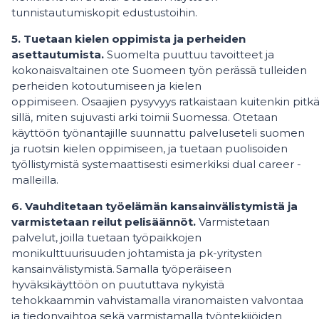
tunnistautumiskopit edustustoihin.
5. Tuetaan kielen oppimista ja perheiden
asettautumista.
Suomelta puuttuu tavoitteet ja
kokonaisvaltainen ote Suomeen työn perässä tulleiden
perheiden kotoutumiseen ja kielen
oppimiseen. Osaajien pysyvyys ratkaistaan kuitenkin pitkäl
sillä, miten sujuvasti arki toimii Suomessa. Otetaan
käyttöön työnantajille suunnattu palveluseteli suomen
ja ruotsin kielen oppimiseen, ja tuetaan puolisoiden
työllistymistä systemaattisesti esimerkiksi dual career -
malleilla.
6. Vauhditetaan työelämän kansainvälistymistä ja
varmistetaan reilut pelisäännöt.
Varmistetaan
palvelut, joilla tuetaan työpaikkojen
monikulttuurisuuden johtamista ja pk-yritysten
kansainvälistymistä. Samalla työperäiseen
hyväksikäyttöön on puututtava nykyistä
tehokkaammin vahvistamalla viranomaisten valvontaa
ja tiedonvaihtoa sekä varmistamalla työntekijöiden