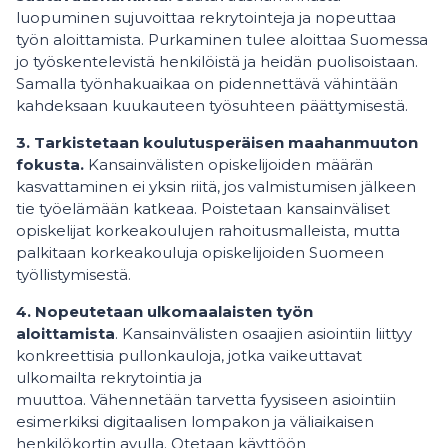
luopuminen sujuvoittaa rekrytointeja ja nopeuttaa
työn aloittamista. Purkaminen tulee aloittaa Suomessa
jo työskentelevistä henkilöistä ja heidän puolisoistaan.
Samalla työnhakuaikaa on pidennettävä vähintään
kahdeksaan kuukauteen työsuhteen päättymisestä.
3. Tarkistetaan koulutusperäisen maahanmuuton
fokusta.
Kansainvälisten opiskelijoiden määrän
kasvattaminen ei yksin riitä, jos valmistumisen jälkeen
tie työelämään katkeaa. Poistetaan kansainväliset
opiskelijat korkeakoulujen rahoitusmalleista, mutta
palkitaan korkeakouluja opiskelijoiden Suomeen
työllistymisestä.
4. Nopeutetaan ulkomaalaisten työn
aloittamista
. Kansainvälisten osaajien asiointiin liittyy
konkreettisia pullonkauloja, jotka vaikeuttavat
ulkomailta rekrytointia ja
muuttoa. Vähennetään tarvetta fyysiseen asiointiin
esimerkiksi digitaalisen lompakon ja väliaikaisen
henkilökortin avulla. Otetaan käyttöön