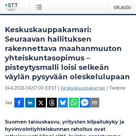
KIRJAUDU
Keskuskauppakamari:
Seuraavan hallituksen
rakennettava maahanmuuton
yhteiskuntasopimus –
pisteytysmalli loisi selkeän
väylän pysyvään oleskelulupaan
24.6.2026 06:57:00 EEST
|
Keskuskauppakamari
|
Tiedote
Jaa
Suomen talouskasvu, yritysten kilpailukyky ja
hyvinvointiyhteiskunnan rahoitus ovat