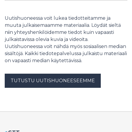
korvaamisessa huomio kannattaa kiinnittää
muuhunkin kuin hintaan. Erityisesti kiireessä tehdyt
ratkaisut voivat lisätä virheiden riskiä, jolloin asentajan
Uutishuoneessa voit lukea tiedotteitamme ja
osaaminen ja kokemus korostuvat.
muuta julkaisemaamme materiaalia. Löydät sieltä
niin yhteyshenkilöidemme tiedot kuin vapaasti
julkaistavissa olevia kuvia ja videoita.
Uutishuoneessa voit nähdä myös sosiaalisen median
sisältöjä. Kaikki tiedotepalvelussa julkaistu materiaali
on vapaasti median käytettävissä.
TUTUSTU UUTISHUONEESEEMME