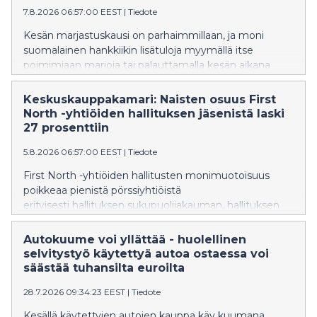
7.8.2026 06:57:00 EEST
|
Tiedote
Kesän marjastuskausi on parhaimmillaan, ja moni
suomalainen hankkiikin lisätuloja myymällä itse
poimimiaan marjoja tai palauttamalla kesän aikana
kertyneitä pulloja ja tölkkejä. Keskuskauppakamarin
mukaan näihin liittyvät verosäännöt eivät kuitenkaan
Keskuskauppakamari: Naisten osuus First
ole kaikilta osin selkeitä. "Esimerkiksi pullopantteihin
North -yhtiöiden hallituksen jäsenistä laski
liittyvää verotusta tulisi selkeyttää", sanoo
27 prosenttiin
Keskuskauppakamarin johtava veroasiantuntija Tomi
5.8.2026 06:57:00 EEST
|
Tiedote
Viitala.
First North -yhtiöiden hallitusten monimuotoisuus
poikkeaa pienistä pörssiyhtiöistä
erityisesti hallituksen sukupuolijakauman, hallituksen
jäsenten taustojen sekä toimikauden keston
osalta. Tiedot selviävät Keskuskauppakamarin
Autokuume voi yllättää - huolellinen
naisjohtajakatsauksesta. First North -markkina on
selvitystyö käytettyä autoa ostaessa voi
varsinaista pörssilistaa kevyemmin säännelty
säästää tuhansilta euroilta
markkinapaikka.
28.7.2026 09:34:23 EEST
|
Tiedote
Kesällä käytettyjen autojen kauppa käy kuumana.