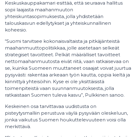
Keskuskauppakamari esittää, että seuraava hallitus
sopii laajasta maahanmuuton
yhteiskuntasopimuksesta, jolla yhdistetään
talouskasvun edellytykset ja yhteiskunnallinen
koheesio.
“Suomi tarvitsee kokonaisvaltaista ja pitkäjänteistä
maahanmuuttopolitiikkaa, jolle asetetaan selkeät
strategiset tavoitteet. Pelkät määrälliset tavoitteet
nettomaahanmuutosta eivät riitä, vaan ratkaisevaa on
se, kuinka Suomeen muuttaneet osaajat voivat juurtua
pysyvästi: rakentaa arkeaan työn kautta, oppia kieltä ja
kiinnittyä yhteisöihin. Kyse ei ole yksittäisistä
toimenpiteistä vaan suunnanmuutoksesta, jolla
ratkaistaan Suomen tuleva kasvu”, Pulkkinen sanoo.
Keskeinen osa tarvittavaa uudistusta on
pisteytysmalliin perustuva väylä pysyvään oleskeluun,
jonka vaikutus Suomen houkuttelevuuteen voisi olla
merkittävä.