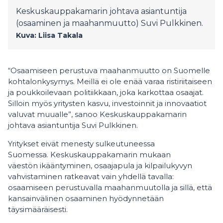
Keskuskauppakamarin johtava asiantuntija
(osaaminen ja maahanmuutto) Suvi Pulkkinen.
Kuva: Liisa Takala
“Osaamiseen perustuva maahanmuutto on Suomelle
kohtalonkysymys. Meillä ei ole enää varaa ristiriitaiseen
ja poukkoilevaan politiikkaan, joka karkottaa osaajat.
Silloin myös yritysten kasvu, investoinnit ja innovaatiot
valuvat muualle”, sanoo Keskuskauppakamarin
johtava asiantuntija Suvi Pulkkinen.
Yritykset eivät menesty sulkeutuneessa
Suomessa. Keskuskauppakamarin mukaan
väestön ikääntyminen, osaajapula ja kilpailukyvyn
vahvistaminen ratkeavat vain yhdellä tavalla:
osaamiseen perustuvalla maahanmuutolla ja sillä, että
kansainvälinen osaaminen hyödynnetään
täysimääräisesti.