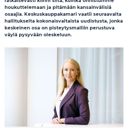
ratkaisevasti kiinni siitä, kuinka onnistumme
houkuttelemaan ja pitämään kansainvälisiä
osaajia. Keskuskauppakamari vaatii seuraavalta
hallitukselta kokonaisvaltaista uudistusta, jonka
keskeinen osa on pisteytysmalliin perustuva
väylä pysyvään oleskeluun.