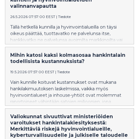
valinnanvapautta
26.5.2026 07:57:00 EEST
|
Tiedote
Tällä hetkellä kunnilla ja hyvinvointialueilla on täysi
oikeus päättää, tuottavatko ne palvelunsa itse,
hankkivatko ne palvelunsa avoimilta markkinoilta vai
käyttävätkö ne osaomistamiaan inhouse-yhtiöitä.
Jatkossa näin ei olisi, mikäli hallituksen esittämä
Mihin katosi kaksi kolmasosaa hankintalain
hankintalain muutos etenee laiksi. Se rajoittaa suoraan
todellisista kustannuksista?
kuntien ja hyvinvointialueiden nykyistä
19.5.2026 07:57:00 EEST
|
Tiedote
valinnanvapautta, Kustos ry muistuttaa.
Vain kunnille koituvat kustannukset ovat mukana
hankilakimuutoksen laskelmissa, vaikka myös
hyvinvointialueet ja inhouse-yhtiöt ovat molemmat
raportoineet vähintään satojen miljoonien, jopa
miljardien muutoskustannuksista. Kustos pitää
vakavana ongelmana, että lakimuutoksen taloudellisia
Valiokunnat sivuuttivat ministeriöiden
vaikutuksia arvioidaan edelleen puutteellisilla ja
varoitukset hankintalakiesityksestä:
rajatuilla laskelmilla, vaikka merkittävä osa
Merkittäviä riskejä hyvinvointialueille,
kustannuksista on pitkään ollut lakivalmistelun aikana
kyberturvallisuudelle ja julkiselle taloudelle