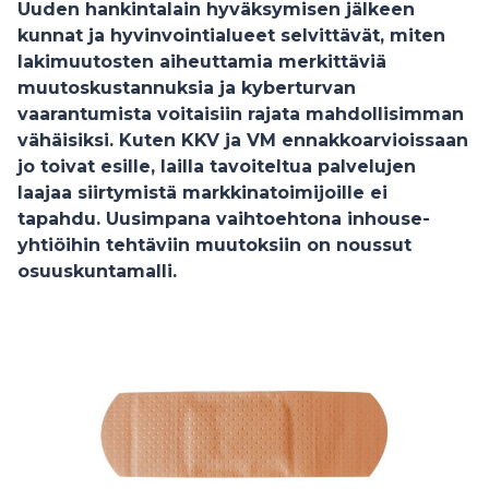
Uuden hankintalain hyväksymisen jälkeen
kunnat ja hyvinvointialueet selvittävät, miten
lakimuutosten aiheuttamia merkittäviä
muutoskustannuksia ja kyberturvan
vaarantumista voitaisiin rajata mahdollisimman
vähäisiksi. Kuten KKV ja VM ennakkoarvioissaan
jo toivat esille, lailla tavoiteltua palvelujen
laajaa siirtymistä markkinatoimijoille ei
tapahdu. Uusimpana vaihtoehtona inhouse-
yhtiöihin tehtäviin muutoksiin on noussut
osuuskuntamalli.