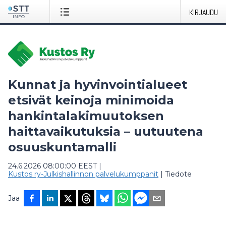
KIRJAUDU
Kunnat ja hyvinvointialueet
etsivät keinoja minimoida
hankintalakimuutoksen
haittavaikutuksia – uutuutena
osuuskuntamalli
24.6.2026 08:00:00 EEST
|
Kustos ry-Julkishallinnon palvelukumppanit
|
Tiedote
Jaa