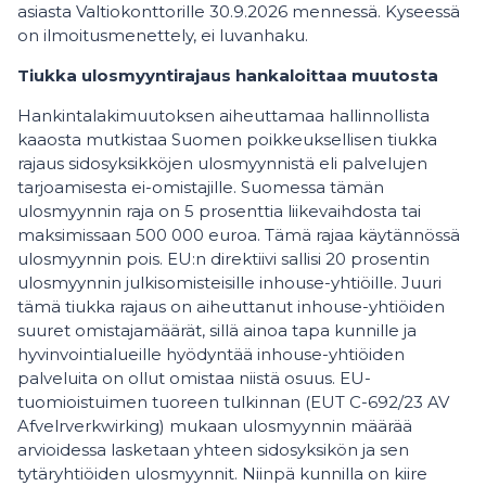
asiasta Valtiokonttorille 30.9.2026 mennessä. Kyseessä
on ilmoitusmenettely, ei luvanhaku.
Tiukka ulosmyyntirajaus hankaloittaa muutosta
Hankintalakimuutoksen aiheuttamaa hallinnollista
kaaosta mutkistaa Suomen poikkeuksellisen tiukka
rajaus sidosyksikköjen ulosmyynnistä eli palvelujen
tarjoamisesta ei-omistajille. Suomessa tämän
ulosmyynnin raja on 5 prosenttia liikevaihdosta tai
maksimissaan 500 000 euroa. Tämä rajaa käytännössä
ulosmyynnin pois. EU:n direktiivi sallisi 20 prosentin
ulosmyynnin julkisomisteisille inhouse-yhtiöille. Juuri
tämä tiukka rajaus on aiheuttanut inhouse-yhtiöiden
suuret omistajamäärät, sillä ainoa tapa kunnille ja
hyvinvointialueille hyödyntää inhouse-yhtiöiden
palveluita on ollut omistaa niistä osuus. EU-
tuomioistuimen tuoreen tulkinnan (EUT C-692/23 AV
Afvelrverkwirking) mukaan ulosmyynnin määrää
arvioidessa lasketaan yhteen sidosyksikön ja sen
tytäryhtiöiden ulosmyynnit. Niinpä kunnilla on kiire