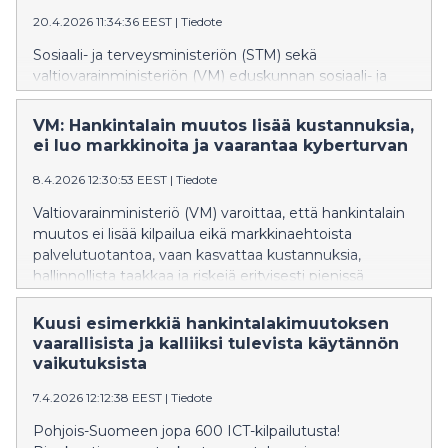
julkisesti tiedossa.
20.4.2026 11:34:36 EEST
|
Tiedote
Sosiaali- ja terveysministeriön (STM) sekä
valtiovarainministeriön (VM) eduskunnan sosiaali- ja
terveysvaliokunnalle antamat lausunnot antavat
poikkeuksellisen kriittisen ja yksityiskohtaisen arvion
VM: Hankintalain muutos lisää kustannuksia,
käsittelyssä olevasta hankintalakiesityksestä. Silti muun
ei luo markkinoita ja vaarantaa kyberturvan
muassa eduskunnan Sosiaali- ja
terveysvaliokunta sivuuttaa ministeriöiden esiin
8.4.2026 12:30:53 EEST
|
Tiedote
nostamat, sidosyksikkösääntelyyn, hyvinvointialueiden
Valtiovarainministeriö (VM) varoittaa, että hankintalain
toimintaan, kyberturvallisuuteen sekä julkisen talouden
muutos ei lisää kilpailua eikä markkinaehtoista
kestävyyteen liittyvät merkittävät riskit.
palvelutuotantoa, vaan kasvattaa kustannuksia,
hallinnollista taakkaa ja riskejä erityisesti pienissä
kunnissa. VM on erityisen huolissaan lakimuutoksen
aiheuttamasta kyberturvavaarasta ja kansallisen
Kuusi esimerkkiä hankintalakimuutoksen
tietoteknologisen suvereniteetin vaarantumisesta.
vaarallisista ja kalliiksi tulevista käytännön
Ministeriö esittää näkemyksensä eduskunnan
vaikutuksista
perustuslakivaliokunnalle 16.3.2026 antamassaan
7.4.2026 12:12:38 EEST
|
Tiedote
harvinaisen suorasanaisessa lausunnossaan.
Pohjois-Suomeen jopa 600 ICT-kilpailutusta!