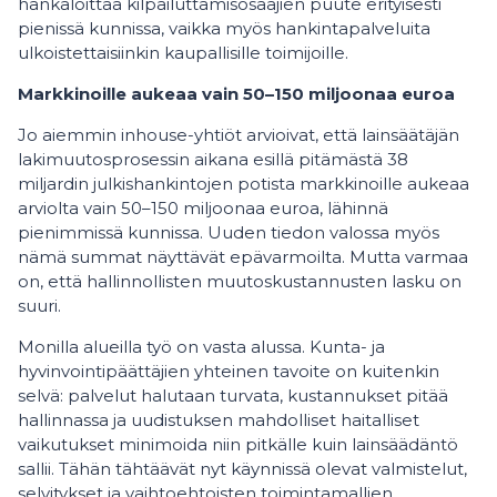
hankaloittaa kilpailuttamisosaajien puute erityisesti
pienissä kunnissa, vaikka myös hankintapalveluita
ulkoistettaisiinkin kaupallisille toimijoille.
Markkinoille aukeaa vain 50–150 miljoonaa euroa
Jo aiemmin inhouse-yhtiöt arvioivat, että lainsäätäjän
lakimuutosprosessin aikana esillä pitämästä 38
miljardin julkishankintojen potista markkinoille aukeaa
arviolta vain 50–150 miljoonaa euroa, lähinnä
pienimmissä kunnissa. Uuden tiedon valossa myös
nämä summat näyttävät epävarmoilta. Mutta varmaa
on, että hallinnollisten muutoskustannusten lasku on
suuri.
Monilla alueilla työ on vasta alussa. Kunta- ja
hyvinvointipäättäjien yhteinen tavoite on kuitenkin
selvä: palvelut halutaan turvata, kustannukset pitää
hallinnassa ja uudistuksen mahdolliset haitalliset
vaikutukset minimoida niin pitkälle kuin lainsäädäntö
sallii. Tähän tähtäävät nyt käynnissä olevat valmistelut,
selvitykset ja vaihtoehtoisten toimintamallien