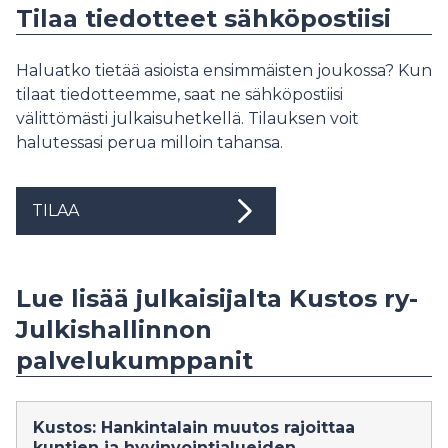
Tilaa tiedotteet sähköpostiisi
Haluatko tietää asioista ensimmäisten joukossa? Kun
tilaat tiedotteemme, saat ne sähköpostiisi
välittömästi julkaisuhetkellä. Tilauksen voit
halutessasi perua milloin tahansa.
TILAA
Lue lisää julkaisijalta Kustos ry-
Julkishallinnon
palvelukumppanit
Kustos: Hankintalain muutos rajoittaa
kuntien ja hyvinvointialueiden