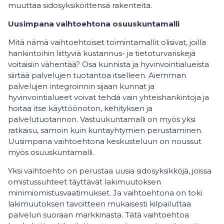
muuttaa sidosyksiköittensä rakenteita.
Uusimpana vaihtoehtona osuuskuntamalli
Mitä nämä vaihtoehtoiset toimintamallit olisivat, joilla
hankintoihin liittyviä kustannus- ja tietoturvariskejä
voitaisiin vähentää? Osa kunnista ja hyvinvointialueista
siirtää palvelujen tuotantoa itselleen. Aiemman
palvelujen integroinnin sijaan kunnat ja
hyvinvointialueet voivat tehdä vain yhteishankintoja ja
hoitaa itse käyttöönoton, kehityksen ja
palvelutuotannon. Vastuukuntamalli on myös yksi
ratkaisu, samoin kuin kuntayhtymien perustaminen.
Uusimpana vaihtoehtona keskusteluun on noussut
myös osuuskuntamalli.
Yksi vaihtoehto on perustaa uusia sidosyksikköjä, joissa
omistussuhteet täyttävät lakimuutoksen
minimiomistusvaatimukset. Ja vaihtoehtona on toki
lakimuutoksen tavoitteen mukaisesti kilpailuttaa
palvelun suoraan markkinasta. Tätä vaihtoehtoa