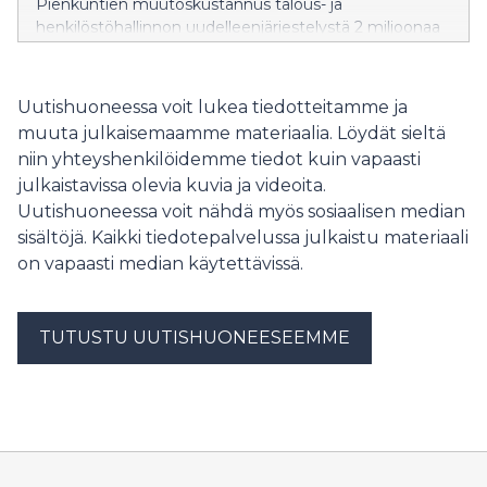
Pienkuntien muutoskustannus talous- ja
henkilöstöhallinnon uudelleenjärjestelystä 2 miljoonaa
euroa per kunta! Ei lonkkaleikkauksia Etelä-
Pohjanmaalla ja Pohjanmaalla! Kansallinen kyberturva
vaarantuu, jos laki estää inhouse-yhtiön kriittisten
Uutishuoneessa voit lukea tiedotteitamme ja
palveluiden runkoverkon käytön! Tekstiilipesu keskittyy
muuta julkaisemaamme materiaalia. Löydät sieltä
jatkossa yhdelle yritykselle! Pohjois-Karjalan ja Pohjois-
niin yhteyshenkilöidemme tiedot kuin vapaasti
Pohjanmaan kunnat vaille yhteistä ruokapalvelua! Siinä
julkaistavissa olevia kuvia ja videoita.
kuusi konkreettista esimerkkiä suunnitellun
hankintalain vaikutuksista joka puolella Suomea.
Uutishuoneessa voit nähdä myös sosiaalisen median
sisältöjä. Kaikki tiedotepalvelussa julkaistu materiaali
on vapaasti median käytettävissä.
TUTUSTU UUTISHUONEESEEMME