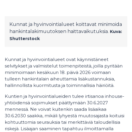
Kunnat ja hyvinvointialueet koittavat minimoida
hankintalakimuutoksen haittavaikutuksia.
Kuva:
Shutterstock
Kunnat ja hyvinvointialueet ovat käynnistäneet
selvitykset ja valmistelut toimenpiteistä, joilla pyritään
minimoimaan kesäkuun 18. päivä 2026 voimaan
tulleen hankintalain aiheuttamia lisäkustannuksia,
hallinnollista kuormitusta ja toiminnallisia häiriöitä.
Kuntien ja hyvinvointialueiden tulee irtisanoa inhouse-
yhtiöidensä sopimukset päättymään 30.6.2027
mennessä. Ne voivat kuitenkin saada lisäaikaa
30.6.2030 saakka, mikäli lyhyestä muutosajasta koituisi
kohtuuttomia seurauksia tai merkittäviä taloudellisia
riskejä. Lisäajan saaminen tapahtuu ilmoittamalla