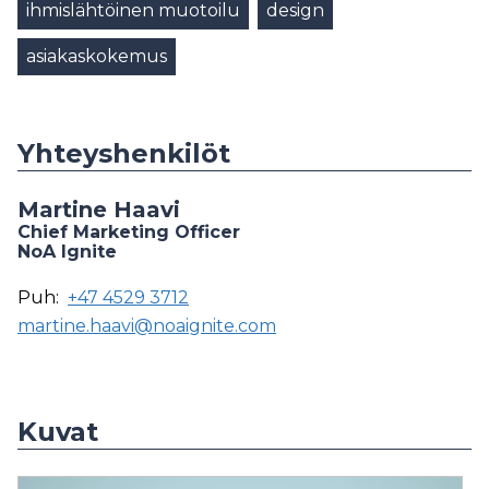
ihmislähtöinen muotoilu
design
asiakaskokemus
Yhteyshenkilöt
Martine Haavi
Chief Marketing Officer
NoA Ignite
Puh:
+47 4529 3712
martine.haavi@noaignite.com
Kuvat