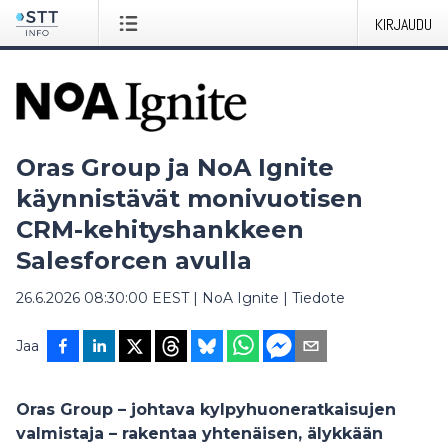
KIRJAUDU
Oras Group ja NoA Ignite
käynnistävät monivuotisen
CRM-kehityshankkeen
Salesforcen avulla
26.6.2026 08:30:00 EEST
|
NoA Ignite
|
Tiedote
Jaa
Oras Group – johtava kylpyhuoneratkaisujen
valmistaja – rakentaa yhtenäisen, älykkään