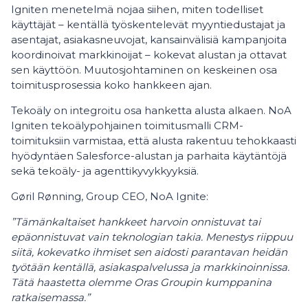
Igniten menetelmä nojaa siihen, miten todelliset
käyttäjät – kentällä työskentelevät myyntiedustajat ja
asentajat, asiakasneuvojat, kansainvälisiä kampanjoita
koordinoivat markkinoijat – kokevat alustan ja ottavat
sen käyttöön. Muutosjohtaminen on keskeinen osa
toimitusprosessia koko hankkeen ajan.
Tekoäly on integroitu osa hanketta alusta alkaen. NoA
Igniten tekoälypohjainen toimitusmalli CRM-
toimituksiin varmistaa, että alusta rakentuu tehokkaasti
hyödyntäen Salesforce-alustan ja parhaita käytäntöjä
sekä tekoäly- ja agenttikyvykkyyksiä.
Gøril Rønning, Group CEO, NoA Ignite:
”Tämänkaltaiset hankkeet harvoin onnistuvat tai
epäonnistuvat vain teknologian takia. Menestys riippuu
siitä, kokevatko ihmiset sen aidosti parantavan heidän
työtään kentällä, asiakaspalvelussa ja markkinoinnissa.
Tätä haastetta olemme Oras Groupin kumppanina
ratkaisemassa.”