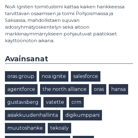
NoA Igniten toimitustiimi kattaa kaiken hankkeessa
tarvittavan osaamisen ja toimii Pohjoismaissa ja
Saksassa, mahdollistaen sujuvan
sidosryhmätyöskentelyn sekä aitoon
markkinaymmärrykseen pohjautuvat päätökset
käyttöönoton aikana.
Avainsanat
oras group
noa ignite
salesforce
agentforce
the north alliance
oras
hansa
gustavsberg
vatette
crm
asiakkuudenhallinta
digikumppani
muutoshanke
tekoäly