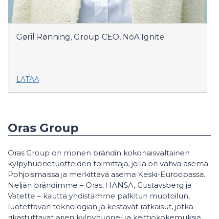
Gøril Rønning, Group CEO, NoA Ignite
LATAA
Oras Group
Oras Group on monen brändin kokonaisvaltainen
kylpyhuonetuotteiden toimittaja, jolla on vahva asema
Pohjoismaissa ja merkittävä asema Keski-Euroopassa.
Neljän brändimme – Oras, HANSA, Gustavsberg ja
Vatette – kautta yhdistämme palkitun muotoilun,
luotettavan teknologian ja kestävät ratkaisut, jotka
rikastuttavat arjen kylpyhuone- ja keittiökokemuksia.