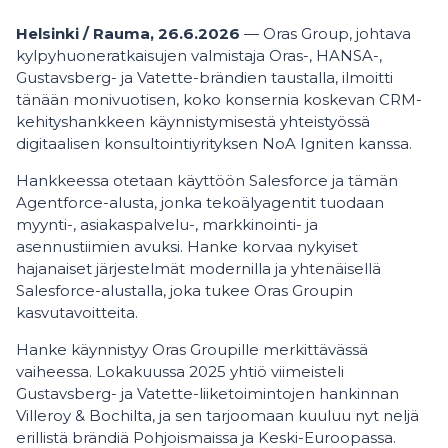
Helsinki / Rauma, 26.6.2026
— Oras Group, johtava
kylpyhuoneratkaisujen valmistaja Oras-, HANSA-,
Gustavsberg- ja Vatette-brändien taustalla, ilmoitti
tänään monivuotisen, koko konsernia koskevan CRM-
kehityshankkeen käynnistymisestä yhteistyössä
digitaalisen konsultointiyrityksen NoA Igniten kanssa.
Hankkeessa otetaan käyttöön Salesforce ja tämän
Agentforce-alusta, jonka tekoälyagentit tuodaan
myynti-, asiakaspalvelu-, markkinointi- ja
asennustiimien avuksi. Hanke korvaa nykyiset
hajanaiset järjestelmät modernilla ja yhtenäisellä
Salesforce-alustalla, joka tukee Oras Groupin
kasvutavoitteita.
Hanke käynnistyy Oras Groupille merkittävässä
vaiheessa. Lokakuussa 2025 yhtiö viimeisteli
Gustavsberg- ja Vatette-liiketoimintojen hankinnan
Villeroy & Bochilta, ja sen tarjoomaan kuuluu nyt neljä
erillistä brändiä Pohjoismaissa ja Keski-Euroopassa.