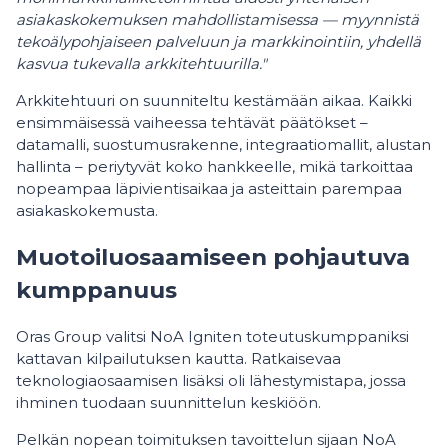
asiakaskokemuksen mahdollistamisessa — myynnistä
tekoälypohjaiseen palveluun ja markkinointiin, yhdellä
kasvua tukevalla arkkitehtuurilla."
Arkkitehtuuri on suunniteltu kestämään aikaa. Kaikki
ensimmäisessä vaiheessa tehtävät päätökset –
datamalli, suostumusrakenne, integraatiomallit, alustan
hallinta – periytyvät koko hankkeelle, mikä tarkoittaa
nopeampaa läpivientisaikaa ja asteittain parempaa
asiakaskokemusta.
Muotoiluosaamiseen pohjautuva
kumppanuus
Oras Group valitsi NoA Igniten toteutuskumppaniksi
kattavan kilpailutuksen kautta. Ratkaisevaa
teknologiaosaamisen lisäksi oli lähestymistapa, jossa
ihminen tuodaan suunnittelun keskiöön.
Pelkän nopean toimituksen tavoittelun sijaan NoA