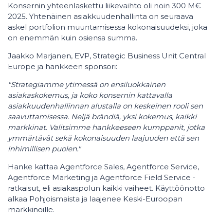
Konsernin yhteenlaskettu liikevaihto oli noin 300 M€
2025. Yhtenäinen asiakkuudenhallinta on seuraava
askel portfolion muuntamisessa kokonaisuudeksi, joka
on enemmän kuin osiensa summa.
Jaakko Marjanen, EVP, Strategic Business Unit Central
Europe ja hankkeen sponsori:
"Strategiamme ytimessä on ensiluokkainen
asiakaskokemus, ja koko konsernin kattavalla
asiakkuudenhallinnan alustalla on keskeinen rooli sen
saavuttamisessa. Neljä brändiä, yksi kokemus, kaikki
markkinat. Valitsimme hankkeeseen kumppanit, jotka
ymmärtävät sekä kokonaisuuden laajuuden että sen
inhimillisen puolen."
Hanke kattaa Agentforce Sales, Agentforce Service,
Agentforce Marketing ja Agentforce Field Service -
ratkaisut, eli asiakaspolun kaikki vaiheet. Käyttöönotto
alkaa Pohjoismaista ja laajenee Keski-Euroopan
markkinoille.