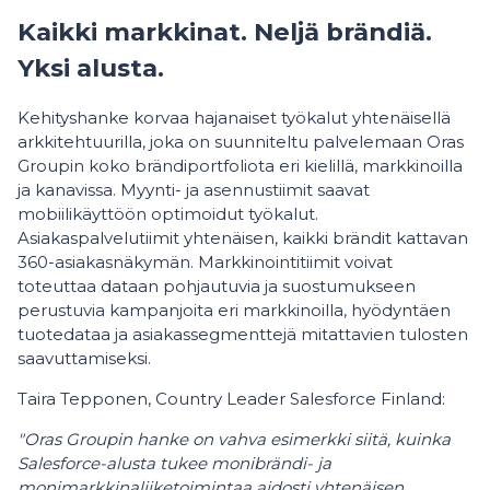
Kaikki markkinat. Neljä brändiä.
Yksi alusta.
Kehityshanke korvaa hajanaiset työkalut yhtenäisellä
arkkitehtuurilla, joka on suunniteltu palvelemaan Oras
Groupin koko brändiportfoliota eri kielillä, markkinoilla
ja kanavissa. Myynti- ja asennustiimit saavat
mobiilikäyttöön optimoidut työkalut.
Asiakaspalvelutiimit yhtenäisen, kaikki brändit kattavan
360-asiakasnäkymän. Markkinointitiimit voivat
toteuttaa dataan pohjautuvia ja suostumukseen
perustuvia kampanjoita eri markkinoilla, hyödyntäen
tuotedataa ja asiakassegmenttejä mitattavien tulosten
saavuttamiseksi.
Taira Tepponen, Country Leader Salesforce Finland:
"Oras Groupin hanke on vahva esimerkki siitä, kuinka
Salesforce-alusta tukee monibrändi- ja
monimarkkinaliiketoimintaa aidosti yhtenäisen