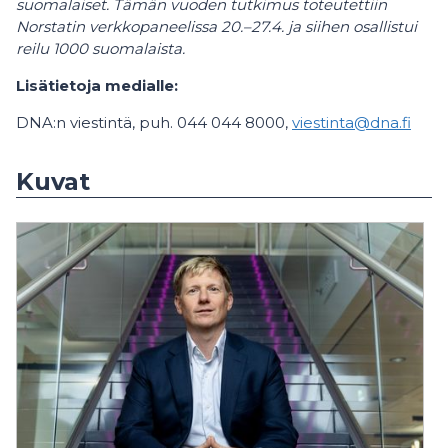
suomalaiset. Tämän vuoden tutkimus toteutettiin
Norstatin verkkopaneelissa 20.–27.4. ja siihen osallistui
reilu 1000 suomalaista.
Lisätietoja medialle:
DNA:n viestintä, puh. 044 044 8000,
viestinta@dna.fi
Kuvat