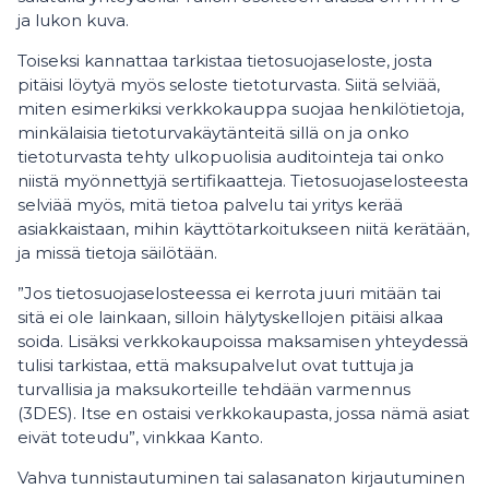
ja lukon kuva.
Toiseksi kannattaa tarkistaa tietosuojaseloste, josta
pitäisi löytyä myös seloste tietoturvasta. Siitä selviää,
miten esimerkiksi verkkokauppa suojaa henkilötietoja,
minkälaisia tietoturvakäytänteitä sillä on ja onko
tietoturvasta tehty ulkopuolisia auditointeja tai onko
niistä myönnettyjä sertifikaatteja. Tietosuojaselosteesta
selviää myös, mitä tietoa palvelu tai yritys kerää
asiakkaistaan, mihin käyttötarkoitukseen niitä kerätään,
ja missä tietoja säilötään.
”Jos tietosuojaselosteessa ei kerrota juuri mitään tai
sitä ei ole lainkaan, silloin hälytyskellojen pitäisi alkaa
soida. Lisäksi verkkokaupoissa maksamisen yhteydessä
tulisi tarkistaa, että maksupalvelut ovat tuttuja ja
turvallisia ja maksukorteille tehdään varmennus
(3DES). Itse en ostaisi verkkokaupasta, jossa nämä asiat
eivät toteudu”, vinkkaa Kanto.
Vahva tunnistautuminen tai salasanaton kirjautuminen