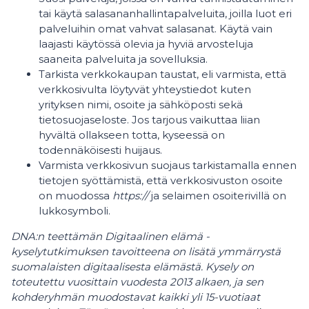
tai käytä salasananhallintapalveluita, joilla luot eri
palveluihin omat vahvat salasanat. Käytä vain
laajasti käytössä olevia ja hyviä arvosteluja
saaneita palveluita ja sovelluksia.
Tarkista verkkokaupan taustat, eli varmista, että
verkkosivulta löytyvät yhteystiedot kuten
yrityksen nimi, osoite ja sähköposti sekä
tietosuojaseloste. Jos tarjous vaikuttaa liian
hyvältä ollakseen totta, kyseessä on
todennäköisesti huijaus.
Varmista verkkosivun suojaus tarkistamalla ennen
tietojen syöttämistä, että verkkosivuston osoite
on muodossa
https://
ja selaimen osoiterivillä on
lukkosymboli.
DNA:n teettämän Digitaalinen elämä -
kyselytutkimuksen tavoitteena on lisätä ymmärrystä
suomalaisten digitaalisesta elämästä. Kysely on
toteutettu vuosittain vuodesta 2013 alkaen, ja sen
kohderyhmän muodostavat kaikki yli 15-vuotiaat