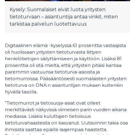
Kysely: Suomalaiset eivät luota yritysten
tietoturvaan – asiantuntija antaa vinkit, miten
tarkistaa palvelun luotettavuus
Digitaalinen elämä -kyselyssä 61 prosenttia vastaajista
oli huolissaan yritysten tietoturvasta liittyen
henkilötietojen säilyttämiseen ja käyttöön. Lisäksi 81
prosenttia oli sitä mieltä, että yritysten pitäisi kantaa
paremmin vastuunsa tietoturva-asioista ja
tietomurroissa. Pääsääntöisesti suomalaisten yritysten
tietoturva on DNA:n asiantuntijan mukaan kuitenkin
hyvällä tasolla.
”Tietomurrot ja tietosuoja-asiat ovat olleet
merkittävästi näkyvissä viimeisen parin vuoden aikana
mediassa. Lisäksi kuluttajien tietoisuus
tietoturvahaasteista on kasvanut. Uutisoinnin takia osa
ihmisistä saattaa epäillä laajempaa haastetta.