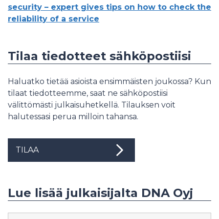
security – expert gives tips on how to check the
reliability of a service
Tilaa tiedotteet sähköpostiisi
Haluatko tietää asioista ensimmäisten joukossa? Kun
tilaat tiedotteemme, saat ne sähköpostiisi
välittömästi julkaisuhetkellä. Tilauksen voit
halutessasi perua milloin tahansa.
TILAA
Lue lisää julkaisijalta DNA Oyj