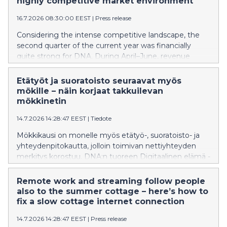
highly competitive market environment
laajakaistaliittymien ja matkaviestinverkon liittymien
16.7.2026 08:30:00 EEST
|
Press release
määrät kasvoivat, mutta niiden keskilaskutus hieman
laski.
Considering the intense competitive landscape, the
second quarter of the current year was financially
quite strong for DNA. During April–June, revenue
remained nearly at the same level as in the
corresponding period last year. EBITDA increased,
Etätyöt ja suoratoisto seuraavat myös
particularly when taking into account the transfer of
mökille – näin korjaat takkuilevan
DNA’s IoT business to another Telenor Group
mökkinetin
company at the beginning of the year. The number of
14.7.2026 14:28:47 EEST
|
Tiedote
fixed broadband and mobile network subscriptions
increased, while their average revenue per user
Mökkikausi on monelle myös etätyö-, suoratoisto- ja
declined slightly.
yhteydenpitokautta, jolloin toimivan nettiyhteyden
merkitys korostuu. DNA:n tuoreen Digitaalinen elämä -
tutkimuksen mukaan 21 % suomalaisista on
kohdannut haasteita nettiyhteytensä kanssa. Vaikka
Remote work and streaming follow people
ongelmia esiintyy yleisimmin kodin
also to the summer cottage – here’s how to
internetyhteyksissä, myös mökeillä yhteyden hitaus tai
fix a slow cottage internet connection
toimimattomuus aiheuttaa päänvaivaa osalle
14.7.2026 14:28:47 EEST
|
Press release
käyttäjistä. Moni ongelmista ratkeaa kuitenkin jo