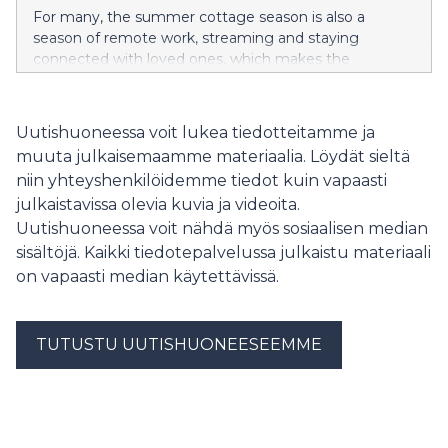
yksinkertaisilla toimenpiteillä, joista helpoin on
For many, the summer cottage season is also a
modeemin uudelleenkäynnistys.
season of remote work, streaming and staying
connected with loved ones, which makes the
importance of a functioning internet connection all
the more pronounced. According to DNA’s latest
Digital Life survey, 21% of Finns have encountered
Uutishuoneessa voit lukea tiedotteitamme ja
challenges with their internet connection. Although
muuta julkaisemaamme materiaalia. Löydät sieltä
problems occur most commonly with home internet
niin yhteyshenkilöidemme tiedot kuin vapaasti
connections, slow or non-functioning connections at
julkaistavissa olevia kuvia ja videoita.
summer cottages also cause headaches for some
users. However, many of these problems can be
Uutishuoneessa voit nähdä myös sosiaalisen median
solved with simple measures, the easiest of which is
sisältöjä. Kaikki tiedotepalvelussa julkaistu materiaali
restarting the modem.
on vapaasti median käytettävissä.
TUTUSTU UUTISHUONEESEEMME