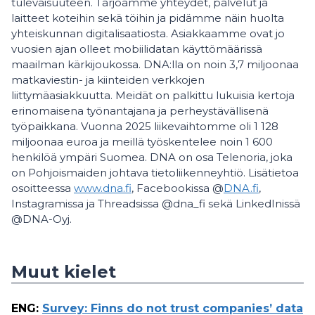
tulevaisuuteen. Tarjoamme yhteydet, palvelut ja
laitteet koteihin sekä töihin ja pidämme näin huolta
yhteiskunnan digitalisaatiosta. Asiakkaamme ovat jo
vuosien ajan olleet mobiilidatan käyttömäärissä
maailman kärkijoukossa. DNA:lla on noin 3,7 miljoonaa
matkaviestin- ja kiinteiden verkkojen
liittymäasiakkuutta. Meidät on palkittu lukuisia kertoja
erinomaisena työnantajana ja perheystävällisenä
työpaikkana. Vuonna 2025 liikevaihtomme oli 1 128
miljoonaa euroa ja meillä työskentelee noin 1 600
henkilöä ympäri Suomea. DNA on osa Telenoria, joka
on Pohjoismaiden johtava tietoliikenneyhtiö. Lisätietoa
osoitteessa
www.dna.fi
, Facebookissa @
DNA.fi
,
Instagramissa ja Threadsissa @dna_fi sekä LinkedInissä
@DNA-Oyj.
Muut kielet
ENG
:
Survey: Finns do not trust companies’ data