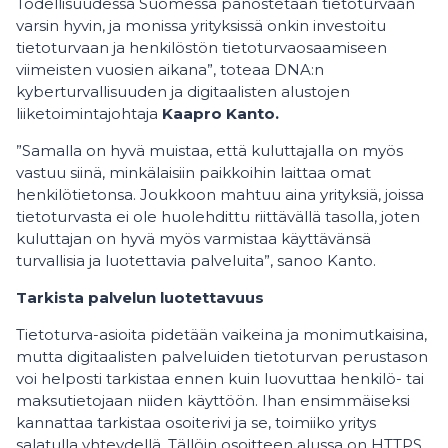
Todellisuudessa Suomessa panostetaan tietoturvaan
varsin hyvin, ja monissa yrityksissä onkin investoitu
tietoturvaan ja henkilöstön tietoturvaosaamiseen
viimeisten vuosien aikana”, toteaa DNA:n
kyberturvallisuuden ja digitaalisten alustojen
liiketoimintajohtaja
Kaapro Kanto.
”Samalla on hyvä muistaa, että kuluttajalla on myös
vastuu siinä, minkälaisiin paikkoihin laittaa omat
henkilötietonsa. Joukkoon mahtuu aina yrityksiä, joissa
tietoturvasta ei ole huolehdittu riittävällä tasolla, joten
kuluttajan on hyvä myös varmistaa käyttävänsä
turvallisia ja luotettavia palveluita”, sanoo Kanto.
Tarkista palvelun luotettavuus
Tietoturva-asioita pidetään vaikeina ja monimutkaisina,
mutta digitaalisten palveluiden tietoturvan perustason
voi helposti tarkistaa ennen kuin luovuttaa henkilö- tai
maksutietojaan niiden käyttöön. Ihan ensimmäiseksi
kannattaa tarkistaa osoiterivi ja se, toimiiko yritys
salatulla yhteydellä. Tällöin osoitteen alussa on HTTPS