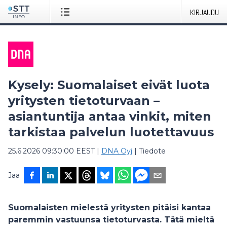
KIRJAUDU
Kysely: Suomalaiset eivät luota
yritysten tietoturvaan –
asiantuntija antaa vinkit, miten
tarkistaa palvelun luotettavuus
25.6.2026 09:30:00 EEST
|
DNA Oyj
|
Tiedote
Jaa
Suomalaisten mielestä yritysten pitäisi kantaa
paremmin vastuunsa tietoturvasta. Tätä mieltä