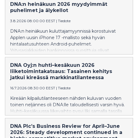
DNA:n heinäkuun 2026 myydyimmät
puhelimet ja älykellot
3.8.2026 08:00:00 EEST
|
Tiedote
DNA:n heinäkuun kuluttajamyynnissä korostuivat
Applen uusin iPhone 17 -mallisto sekä hyvän
hintalaatusuhteen Android-puhelimet.
Yritysasiakkaiden hankinnoissa suosittuja olivat
edelleen premium-luokan älypuhelimet. Älykellojen
puolella lasten kellopuhelimet jatkoivat vahvaa
DNA Oyj:n huhti–kesäkuun 2026
kasvuaan, ja ZTE K2 nousi myydyimmäksi laitteeksi jo
liiketoimintakatsaus: Tasainen kehitys
neljättä kuukautta peräkkäin
jatkui kireässä markkinatilanteessa
16.7.2026 08:30:00 EEST
|
Tiedote
Kireään kilpailutilanteeseen nähden kuluvan vuoden
toinen neljännes oli DNA:lle taloudellisesti varsin hyvä.
Huhti–kesäkuussa liikevaihto pysyi liki samalla tasolla
vuodentakaiseen ajanjaksoon verrattuna. Käyttökate
kasvoi, erityisesti kun vertailussa huomioidaan DNA:n
DNA Plc’s Business Review for April–June
IoT-liiketoiminnan siirto toiseen Telenorin
2026: Steady development continued in a
konserniyhtiöön kuluvan vuoden alussa. Kiinteiden