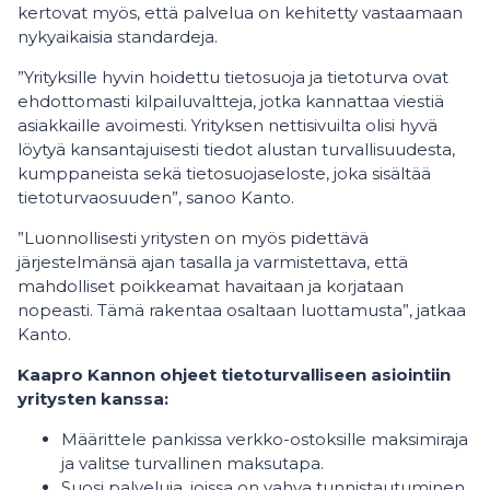
kertovat myös, että palvelua on kehitetty vastaamaan
nykyaikaisia standardeja.
”Yrityksille hyvin hoidettu tietosuoja ja tietoturva ovat
ehdottomasti kilpailuvaltteja, jotka kannattaa viestiä
asiakkaille avoimesti. Yrityksen nettisivuilta olisi hyvä
löytyä kansantajuisesti tiedot alustan turvallisuudesta,
kumppaneista sekä tietosuojaseloste, joka sisältää
tietoturvaosuuden”, sanoo Kanto.
”Luonnollisesti yritysten on myös pidettävä
järjestelmänsä ajan tasalla ja varmistettava, että
mahdolliset poikkeamat havaitaan ja korjataan
nopeasti. Tämä rakentaa osaltaan luottamusta”, jatkaa
Kanto.
Kaapro Kannon ohjeet tietoturvalliseen asiointiin
yritysten kanssa:
Määrittele pankissa verkko-ostoksille maksimiraja
ja valitse turvallinen maksutapa.
Suosi palveluja, joissa on vahva tunnistautuminen