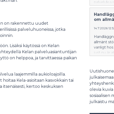
 Fraktman.
palvelukuv
koskee kaik
terapioiden
Handlägg
om allmä
en on rakennettu uudet
14.7.2026 12:
erillisissä palveluhuoneissa, jotka
oinnin.
Handläggni
allmänt stö
öön. Lisäksi käytössä on Kelan
vanligt hos
eoyhteydellä Kelan palveluasiantuntijan
just nu är 
äyttö on helppoa, ja tarvittaessa paikan
har slutför
inkomstrela
situationen
Uutishuonee
velua laajemmilla aukioloajoilla.
julkaisemaam
vat hoitaa Kela-asioitaan kasvokkain tai
yhteyshenki
a itsenäisesti, kertoo keskuksen
olevia kuvia
sosiaalisen 
julkaistu ma