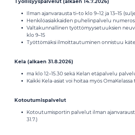
Työllisyyspalvelut (alkaen 14.7.2026)
Ilman ajanvarausta ti–to klo 9–12 ja 13–15 (sulje
Henkilöasiakkaiden puhelinpalvelu numeross
Valtakunnallinen työttömyysetuuksien neu
klo 9–15
Työttömäksi ilmoittautuminen onnistuu kät
Kela (alkaen 31.8.2026)
ma klo 12–15.30 sekä Kelan etäpalvelu palvel
Kaikki Kela-asiat voi hoitaa myös OmaKelassa 
Kotoutumispalvelut
Kotoutumisportin palvelut ilman ajanvarausta m
31.7.)