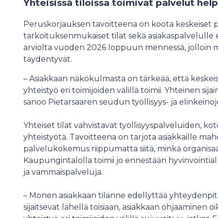
Yhteisissä tiloissa toimivat palvelut hel
Peruskorjauksen tavoitteena on koota keskeiset p
tarkoituksenmukaiset tilat sekä asiakaspalvelulle 
arviolta vuoden 2026 loppuun mennessä, jolloin my
täydentyvät.
– Asiakkaan näkökulmasta on tärkeää, että keskeise
yhteistyö eri toimijoiden välillä toimii. Yhteinen sija
sanoo Pietarsaaren seudun työllisyys- ja elinkeino
Yhteiset tilat vahvistavat työllisyyspalveluiden, k
yhteistyötä. Tavoitteena on tarjota asiakkaille ma
palvelukokemus riippumatta siitä, minkä organisaati
Kaupungintalolla toimii jo ennestään hyvinvointial
ja vammaispalveluja.
– Monen asiakkaan tilanne edellyttää yhteydenpitoa
sijaitsevat lähellä toisiaan, asiakkaan ohjaaminen 