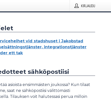
KIRJAUDU
elet
rvicehelhet vid stadshuset i Jakobstad
elsättningstjänster, integrationstjänster
der ett tak
iedotteet sähköpostiisi
tää asioista ensimmäisten joukossa? Kun tilaat
, saat ne sähköpostiisi välittömästi
ellä. Tilauksen voit halutessasi perua milloin