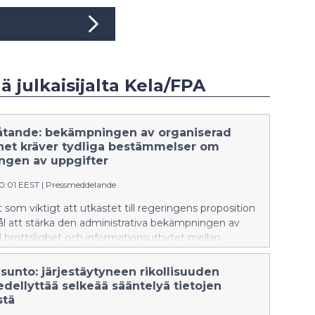
ää julkaisijalta Kela/FPA
låtande: bekämpningen av organiserad
ghet kräver tydliga bestämmelser om
ngen av uppgifter
00:01 EEST
|
Pressmeddelande
 som viktigt att utkastet till regeringens proposition
l att stärka den administrativa bekämpningen av
 brottslighet och informationsutbytet mellan
rna. Propositionen ger FPA bättre möjligheter att
förebygga och bekämpa organiserad brottslighet och
sunto: järjestäytyneen rikollisuuden
sätt i samband med den. FPA anser dock att
edellyttää selkeää sääntelyä tietojen
erna om utlämnande, behandling och utnyttjande
stä
r måste kompletteras för att lagstiftningen ska bilda