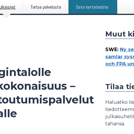
ulkaisijat
Tietoa palvelusta
Osta kertatiedote
Muut ki
SWE
:
Ny se
samlar syss
och FPA un
intalolle
kokonaisuus –
Tilaa t
otoutumispalvelut
Haluatko tie
tiedotteemme
lle
julkaisuhetk
tahansa.