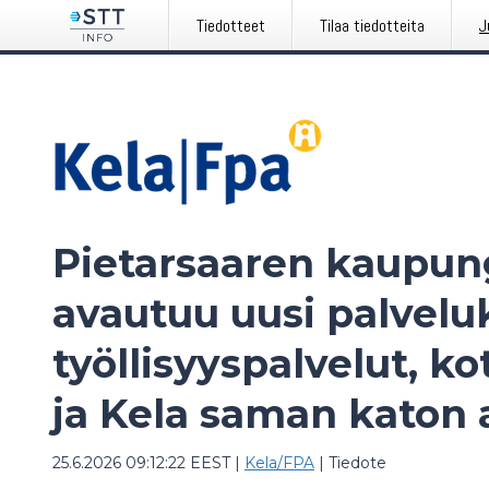
Tiedotteet
Tilaa tiedotteita
J
Pietarsaaren kaupung
avautuu uusi palvelu
työllisyyspalvelut, k
ja Kela saman katon a
25.6.2026 09:12:22 EEST
|
Kela/FPA
|
Tiedote