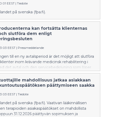
00:01 EEST
|
Tiedote
het och trygga dataskyddet för enskilda personer.
i större utsträckning kunna delta i bekämpningen av
ndet på svenska (fpa.fi).
 brottslighet FPA anser att FPA som verkställare av
a tryggheten förfogar över uppgifter som kan ha
ör identifiering och bekämpning av organiserad
roducenterna kan fortsätta klienternas
t. Bedrägerier och förfalskningar som hänför sig till
och slutföra dem enligt
ner har i vissa fall konstaterats vara en del av en mer
teringsbesluten
 brottshelhet. Enligt propositionsutkastet ska FPA
lyscentralens ver
53:03 EEST
|
Pressmeddelande
gen till en ny avtalsperiod är det möjligt att slutföra
r klienter inom krävande medicinsk rehabilitering i
ed det avtal och den servicebeskrivning som löper
2.2026. Detta gäller alla serviceproducenter som för
tillhandahåller terapi inom krävande medicinsk
uottajille mahdollisuus jatkaa asiakkaan
ng.
 kuntoutuspäätöksen päättymiseen saakka
53:03 EEST
|
Tiedote
ndet på svenska (fpa.fi). Vaativan lääkinnällisen
en terapioiden asiakaspäätökset on mahdollista
loppuun 31.12.2026 päättyvän sopimuksen ja