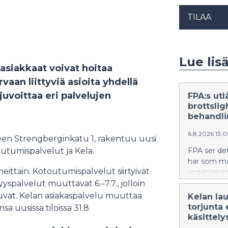
TILAA
Lue lis
 asiakkaat voivat hoitaa
vaan liittyviä asioita yhdellä
juvoittaa eri palvelujen
FPA:s ut
brottsli
behandli
6.8.2026 13:
een Strengberginkatu 1, rakentuu uusi
outumispalvelut ja Kela.
FPA ser det
har som må
ittain. Kotoutumispalvelut siirtyivät
organiserad
myndighete
yyspalvelut muuttavat 6.–7.7., jolloin
upptäcka, 
uvat. Kelan asiakaspalvelu muuttaa
Kelan lau
förfarings
torjunta 
sa uusissa tiloissa 31.8.
bestämmels
käsittely
av uppgifte