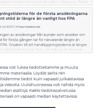
auksen mukaisesti sopimuskauden vaihteessa. Tämä
kia nykyisiä vaativan lääkinnällisen kuntoutuksen
 palveluntuottajia.
ningstiderna för de första ansökningarna
nt stöd är längre än vanligt hos FPA
52:40 EEST
|
Pressmeddelande
ngen av ansökningar från kunder som ansöker om
d för första gången tar för närvarande längre än
 FPA. Orsaken till att handläggningstiderna är längre
att arbetslösheten har ökat, att många studerande
t sina studier och att många sökandes perioder med
terad dagpenning tar slut. FPA uppskattar att
 lättar inom de närmaste veckorna.
ssa voit lukea tiedotteitamme ja muuta
me materiaalia. Löydät sieltä niin
löidemme tiedot kuin vapaasti julkaistavissa
 ja videoita. Uutishuoneessa voit nähdä myös
median sisältöjä. Kaikki tiedotepalvelussa
teriaali on vapaasti median käytettävissä.