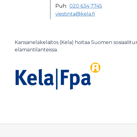
Puh:
020 634 7745
viestinta@kela.fi
Kansaneläkelaitos (Kela) hoitaa Suomen sosiaalit
elämäntilanteissa.