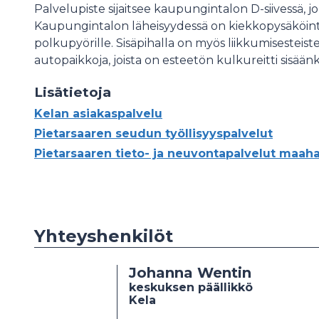
Palvelupiste sijaitsee kaupungintalon D-siivessä, j
Kaupungintalon läheisyydessä on kiekkopysäköintipa
polkupyörille. Sisäpihalla on myös liikkumisesteis
autopaikkoja, joista on esteetön kulkureitti sisäänk
Lisätietoja
Kelan asiakaspalvelu
Pietarsaaren seudun työllisyyspalvelut
Pietarsaaren tieto- ja neuvontapalvelut maah
Yhteyshenkilöt
Johanna Wentin
keskuksen päällikkö
Kela