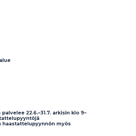
alue
alvelee 22.6.–31.7. arkisin klo 9–
attelupyyntöjä
tää haastattelupyynnön myös