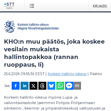
KIRJAUDU
KHO:n muu päätös, joka koskee
vesilain mukaista
hallintopakkoa (rannan
ruoppaus, Ii)
25.6.2026 09:55:36 EEST
|
Korkein hallinto-oikeus
|
Päätös
Jaa
Korkein hallinto-oikeus myönsi Lupa- ja
valvontavirastolle (aiemmin Pohjois-Pohjanmaan
elinkeino-, liikenne- ja ympäristökeskus) valitusluvan ja