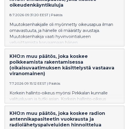
kertyneen alijäämän kattamiselle.
oikeudenkäyntikuluja
8.7.2026 09:31:20 EEST
|
Päätös
Muutoksenhakijalle oli myönnetty oikeusapua ilman
omavastuuta, ja hänelle oli määrätty avustaja.
Muutoksenhakija vaati hyvinvointialueen
velvoittamista korvaamaan hänen
oikeudenkäyntikulunsa korkeimmassa hallinto-
oikeudessa siltä osin kuin niitä ei korvata
KHO:n muu päätös, joka koskee
oikeusapupäätöksen perusteella valtion varoista.
poikkeamista rakentamisessa
(oikaisuvaatimuksen käsittelystä vastaava
viranomainen)
7.7.2026 09:15:12 EEST
|
Päätös
Korkein hallinto-oikeus myönsi Pirkkalan kunnalle
valitusluvan ja tutki asian. Korkein hallinto-oikeus
kumosi Hämeenlinnan hallinto-oikeuden päätöksen ja
palautti asian hallinto-oikeudelle uudelleen
KHO:n muu päätös, joka koskee radion
käsiteltäväksi. Asiassa oli ratkaistavana, millä taholla on
antennikapasiteetin vuokrausta ja
ollut toimivalta käsitellä kaavoitusjohtajan
radiolähetyspalveluiden hinnoittelua