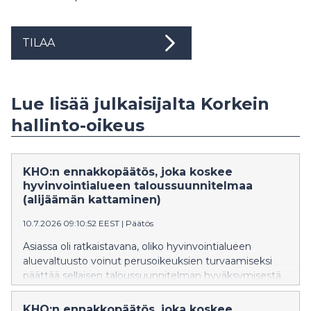
TILAA
Lue lisää julkaisijalta Korkein
hallinto-oikeus
KHO:n ennakkopäätös, joka koskee
hyvinvointialueen taloussuunnitelmaa
(alijäämän kattaminen)
10.7.2026 09:10:52 EEST
|
Päätös
Asiassa oli ratkaistavana, oliko hyvinvointialueen
aluevaltuusto voinut perusoikeuksien turvaamiseksi
päättää sellaisen taloussuunnitelman hyväksymisestä,
jossa ei ollut noudatettu hyvinvointialuelaissa
säädettyä määräaikaa hyvinvointialueen taseeseen
KHO:n ennakkopäätös, joka koskee