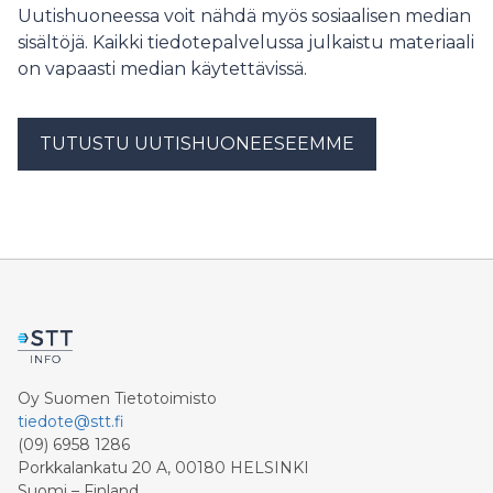
hallinto-oikeuden internetsivustolla julkaistusta
Uutishuoneessa voit nähdä myös sosiaalisen median
ja maksaisi korvauksen vuodelta 2023 vuoden 2024
päätöksestä. KHO 3.7.2026 T 1850
aikana. A Oy oli kirjannut vuonna 2024 maksettavasta
sisältöjä. Kaikki tiedotepalvelussa julkaistu materiaali
korvauksesta arvionsa perusteella varauksen tilikauden
on vapaasti median käytettävissä.
2023 kirjanpitoon. A Oy oli myynyt pääosan saamistaan
D AB:n osakkeista vuonna 2020.
TUTUSTU UUTISHUONEESEEMME
Oy Suomen Tietotoimisto
tiedote@stt.fi
(09) 6958 1286
Porkkalankatu 20 A, 00180 HELSINKI
Suomi – Finland