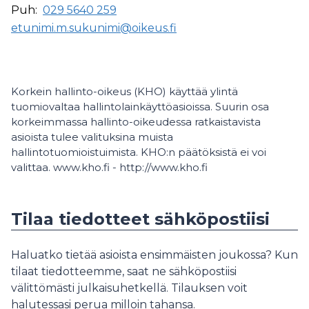
Puh:
029 5640 259
etunimi.m.sukunimi@oikeus.fi
Korkein hallinto-oikeus (KHO) käyttää ylintä
tuomiovaltaa hallintolainkäyttöasioissa. Suurin osa
korkeimmassa hallinto-oikeudessa ratkaistavista
asioista tulee valituksina muista
hallintotuomioistuimista. KHO:n päätöksistä ei voi
valittaa. www.kho.fi - http://www.kho.fi
Tilaa tiedotteet sähköpostiisi
Haluatko tietää asioista ensimmäisten joukossa? Kun
tilaat tiedotteemme, saat ne sähköpostiisi
välittömästi julkaisuhetkellä. Tilauksen voit
halutessasi perua milloin tahansa.