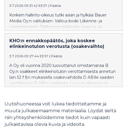
poikkeamispäätöksestä tehdyt oikaisuvaatimukset.
3.7.2026 09:31:42 EEST
|
Päätös
Asian tausta, korkeimmassa hallinto-oikeudessa
esitetyt vaatimukset ja korkeimman hallinto-oikeuden
Korkein hallinto-oikeus tutki asian ja hylkäsi Bauer
ratkaisun perustelut ovat luettavissa korkeimman
Media Oy:n valituksen. Valitus koski Liikenne- ja
hallinto-oikeuden internetsivustolla julkaistusta
viestintävirasto Traficomin päätöstä, jossa se oli
päätöksestä. KHO 7.7.2026 T 1887
katsonut, siltä osin kuin asiasta oli korkeimmassa
hallinto-oikeudessa kysymys, että Digitan
KHO:n ennakkopäätös, joka koskee
päälähetysasemien radion antennikapasiteetin
elinkeinotulon verotusta (osakevaihto)
vuokrauksen hinnoittelu ja hinnastot ovat
3.7.2026 09:27:44 EEST
|
Päätös
kustannussuuntautuneita tehokkuus huomioiden
lukuun ottamatta 15:aa antenni-ERP-teholuokka -
A Oy oli vuonna 2020 luovuttanut omistamansa B
yhdistelmän palvelua. Bauer Media Oy oli
Oy:n osakkeet elinkeinotulon verottamisesta annetun
valituksessaan vaatinut, että Liikenne- ja
lain 52 f §:n mukaisella osakevaihdolla D AB:lle saaden
viestintäviraston päätös kumotaan siltä osin kuin Digita
vastikkeena D AB:n osakkeita. Luovutuskirjassa oli
Oy:n on vahvistettu noudattavan
sovittu muun ohella, että mikäli C-kiinteistöön ja siihen
kustannussuuntautunutta hinnoittelua ja että asia
liittyvään vuokrasopimukseen liittyvät kulut ylittävät
palautetaan Liikenne- ja viestintävirastolle uudelleen
kohteesta saatavat tuotot sopimuksessa määritellyllä
Uutishuoneessa voit lukea tiedotteitamme ja
arvioitavaksi ja ratkaistavaksi. Asian tausta,
tavalla laskettuna vuosina 2020–2023, B Oy:n osakkaat
korkeimmassa hallinto-oikeudessa esitetyt
muuta julkaisemaamme materiaalia. Löydät sieltä
korvaavat erotuksen D AB:lle euro eurosta.
vaatimukset ja korkeimman hallinto-oikeuden
niin yhteyshenkilöidemme tiedot kuin vapaasti
Korvausvelvollisuuden synnyttyä A Oy oli maksanut
ratkaisun perustelut ovat luettavissa korkeimman
julkaistavissa olevia kuvia ja videoita.
korvauksen vuosilta 2020–2022 D AB:lle vuonna 2023