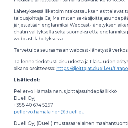
Lähetyksessä liiketoimintakatsauksen esittelevät t
talousjohtaja Caj Malmsten sekä sijoittajasuhdepää
järjestetään englanniksi. Webcast-lähetyksen aikana 
chatin välityksellä sekä suomeksi että englanniksi
webcast-lähetyksessä.
Tervetuloa seuraamaan webcast-lähetystä verko
Tallenne tiedotustilaisuudesta ja tilaisuuden esity
aikana osoitteessa:
https://sijoittajat.duell.eu/fi/rap
Lisätiedot:
Pellervo Hämäläinen, sijoittajasuhdepäällikkö
Duell Oyj
+358 40 674 5257
pellervo.hamalainen@duell.eu
Duell Oyj (Duell) mustasaarelainen maahantuonti-