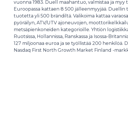
vuonna 1983. Duell maahantuo, valmistaa ja myy t
Euroopassa kattaen 8 500 jälleenmyyjää. Duellin 
tuotetta yli 500 brändiltä. Valikoima kattaa varaosa
pyöräilyn, ATV/UTV ajoneuvojen, moottorikelkkail
metsäpienkoneiden kategorioille. Yhtiön logistiikk
Ruotsissa, Hollannissa, Ranskassa ja Isossa-Britanni
127 miljoonaa euroa ja se työllistää 200 henkilöä. 
Nasdaq First North Growth Market Finland -markk