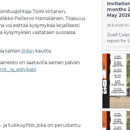
Invitatio
months 2
oimitusjohtaja Tomi Virtanen,
May 2026
llikkö Pellervo Hämäläinen. Tilaisuus
voi esittää kysymyksiä kirjallisesti
25.6.2026 10:
 ja kysymyksiin vastataan suorassa
Duell Corpo
report for
at approxim
ssa tämän
linkin
kautta.
and media w
the webcast
saineisto on saatavilla saman päivän
Virtanen, 
ortit_ja_esitykset
IR. The eve
questions c
and English
welcome to 
material an
company’s 
https://inv
informatio
Duell Corp
 ja tukkuyhtiö, joka on perustettu
pellervo.ha