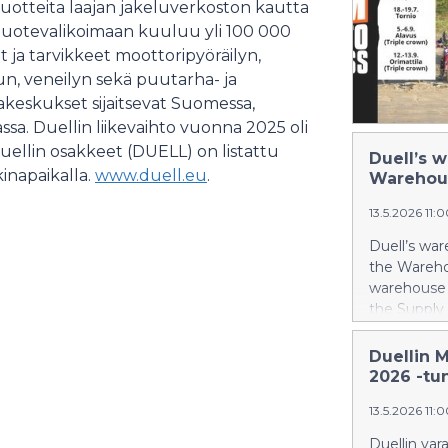
uotteita laajan jakeluverkoston kautta
import and
establi
tuotevalikoimaan kuuluu yli 100 000
t ja tarvikkeet moottoripyöräilyn,
un, veneilyn sekä puutarha- ja
akeskukset sijaitsevat Suomessa,
assa. Duellin liikevaihto vuonna 2025 oli
Duellin osakkeet (DUELL) on listattu
Duell’s w
inapaikalla.
www.duell.eu
.
Warehous
13.5.2026 11:
Duell’s war
the Wareho
warehouse s
the Supply
Finland. Th
developmen
Duellin 
operations.
2026 -tu
developmen
13.5.2026 11:
smart use
improve eff
Duellin var