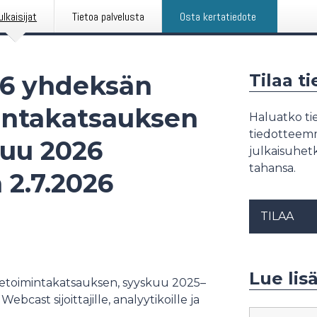
ulkaisijat
Tietoa palvelusta
Osta kertatiedote
26 yhdeksän
Tilaa t
intakatsauksen
Haluatko tie
tiedotteemme
uu 2026
julkaisuhetk
tahansa.
2.7.2026
TILAA
Lue lisä
ketoimintakatsauksen, syyskuu 2025–
bcast sijoittajille, analyytikoille ja