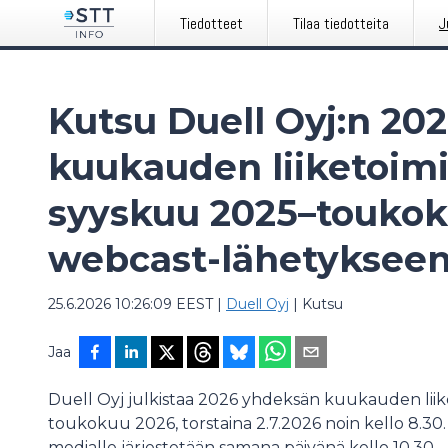
Tiedotteet
Tilaa tiedotteita
J
Kutsu Duell Oyj:n 20
kuukauden liiketoim
syyskuu 2025–toukok
webcast-lähetykseen 
25.6.2026 10:26:09 EEST
|
Duell Oyj
|
Kutsu
Jaa
Duell Oyj julkistaa 2026 yhdeksän kuukauden lii
toukokuu 2026, torstaina 2.7.2026 noin kello 8.30. We
medialle järjestetään samana päivänä kello 10.30.