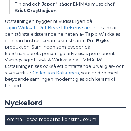
Finland och Japan”, säger EMMAs museichef
Krist
Gruijthuijsen
.
Utställningen bygger huvudsakligen på
Tapio Wirkkala Rut Bryk stiftelsens samling
, som är
den största existerande helheten av Tapio Wirkkalas
och han hustrus, keramikkonstnären
Rut
Bryks
,
produktion. Samlingen som bygger på
konstnärsparets personliga arkiv visas permanent i
Visningslagret Bryk & Wirkkala på EMMA. På
utställningen ses också ett omfattande urval glas- och
silververk ur
Collection Kakkonen
, som är den mest
betydande samlingen modernt glas och keramik i
Finland.
Nyckelord
emma – esbo moderna konstmuseum