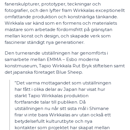
fanerskulpturer, prototyper, teckningar och
fotografier, och den lyfter fram Wirkkalas exceptionellt
omfattande produktion och konstnärliga tänkande.
Wirkkala var känd som en formens och materialets
mästare som arbetade fördomsfritt på gränsytan
mellan konst och design, och skapade verk som
fascinerar ständigt nya generationer.
Den turnerande utställningen har genomförts i
samarbete mellan EMMA – Esbo moderna
konstmuseum, Tapio Wirkkala Rut Bryk stiftelsen samt
det japanska företaget Blue Sheep.
”Det varma mottagandet som utställningen
har fått i olika delar av Japan har visat hur
starkt Tapio Wirkkalas produktion
fortfarande talar till publiken. Då
utställningen nu når sitt sista mål i Shimane
firar vi inte bara Wirkkalas arv utan också ett
betydelsefullt kulturutbyte och nya
kontakter som projektet har skapat mellan