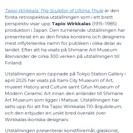
Tapio Wirkkala: The Sculptor of Ultima Thule
är den
första retrospektiva utställningen som i ett brett
perspektiv visar upp
Tapio
Wirkkalas
(1915–1985)
produktion i Japan. Den turnerande utställningen har
presenterat en av den finska konstens och designens
mest inflytelserika namn för publiken i olika delar av
landet. Efter att ha visats på Shimane Art Museum
återvänder de cirka 300 verken på utställningen till
Finland.
Utställningen som öppnade på Tokyo Station Gallery i
april 2025 har visats på Itami City Museum of Art,
museet History and Culture samt Gifun Museum of
Modern Ceramic Art innan den anländer till Shimane
Art Museum som ligger i Matsue. Utställningen har
satts upp för att fira Tapio Wirkkalas 110-årsjubileum,
och den erbjuder en unikt bred översikt över
Wirkkalas ikoniska designarv.
Utställningen presenterar konstföremål, glaskonst,