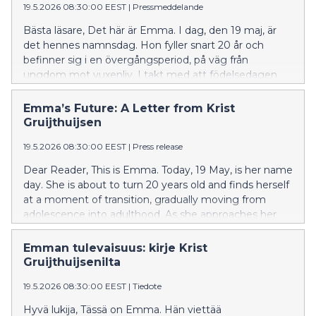
19.5.2026 08:30:00 EEST
|
Pressmeddelande
Bästa läsare, Det här är Emma. I dag, den 19 maj, är
det hennes namnsdag. Hon fyller snart 20 år och
befinner sig i en övergångsperiod, på väg från
ungdom mot vuxenliv. I takt med att födelsedagen
närmar sig stannar Emma upp för att reflektera. Att bli
vuxen är oundvikligt, men i vår tid sker det inte utan
Emma’s Future: A Letter from Krist
utmaningar. De föreställningssystem hon en gång
Gruijthuijsen
vuxit upp med håller på att vittra sönder. Förändringen
19.5.2026 08:30:00 EEST
|
Press release
utmanar henne att på nytt granska sitt sätt att förstå
världen omkring sig. I två decennier har Emma bott i
Dear Reader, This is Emma. Today, 19 May, is her name
ett före detta tryckeri, ett imponerande brutalistiskt
day. She is about to turn 20 years old and finds herself
landmärke från 1960-talet i Esbo, ritat av arkitekten
at a moment of transition, gradually moving from
Aarno Ruusuvuori. I denna särpräglade miljö har
adolescence into adulthood. As she approaches her
rummet och konsten gått hand i hand, format
birthday, she pauses to reflect. Growing up is
varandra och skapat en egen värld där Emma har vuxit
inevitable, yet in this moment in time it is not without
Emman tulevaisuus: kirje Krist
upp. Emma har vuxit upp genom relationer: med sina
its challenges. The belief systems she was once so
Gruijthuijsenilta
gemenskaper, med de konstnärer hon samarbetar
firmly raised with are dissolving, asking her to
med och med de samlingar hon förvaltar. Samarbetet
19.5.2026 08:30:00 EEST
|
Tiedote
reconsider how she understands the world around her.
har varit en central del av hennes utveckling och
For two decades, Emma has made her home in a
Hyvä lukija, Tässä on Emma. Hän viettää
format hennes syn på den egn