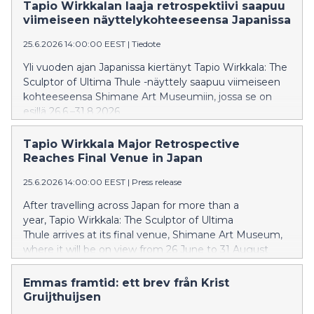
Tapio Wirkkalan laaja retrospektiivi saapuu
viimeiseen näyttelykohteeseensa Japanissa
25.6.2026 14:00:00 EEST
|
Tiedote
Yli vuoden ajan Japanissa kiertänyt Tapio Wirkkala: The
Sculptor of Ultima Thule -näyttely saapuu viimeiseen
kohteeseensa Shimane Art Museumiin, jossa se on
esillä 26.6.–31.8.2026.
Tapio Wirkkala Major Retrospective
Reaches Final Venue in Japan
25.6.2026 14:00:00 EEST
|
Press release
After travelling across Japan for more than a
year, Tapio Wirkkala: The Sculptor of Ultima
Thule arrives at its final venue, Shimane Art Museum,
where it will be on view from 26 June to 31 August
2026.
Emmas framtid: ett brev från Krist
Gruijthuijsen