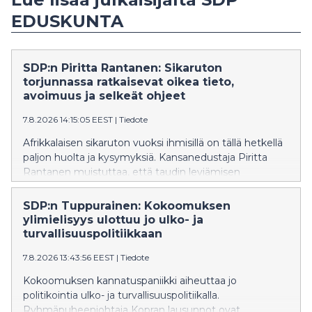
EDUSKUNTA
SDP:n Piritta Rantanen: Sikaruton
torjunnassa ratkaisevat oikea tieto,
avoimuus ja selkeät ohjeet
7.8.2026 14:15:05 EEST
|
Tiedote
Afrikkalaisen sikaruton vuoksi ihmisillä on tällä hetkellä
paljon huolta ja kysymyksiä. Kansanedustaja Piritta
Rantanen muistuttaa, että taudin leviämisen
estäminen onnistuu vain, jos ihmisillä on käytössään
oikeaa ja ajantasaista tietoa sekä selkeät
SDP:n Tuppurainen: Kokoomuksen
toimintaohjeet.
ylimielisyys ulottuu jo ulko- ja
turvallisuuspolitiikkaan
7.8.2026 13:43:56 EEST
|
Tiedote
Kokoomuksen kannatuspaniikki aiheuttaa jo
politikointia ulko- ja turvallisuuspolitiikalla.
Ryhmäpuheenjohtaja Kopran lausunnot ovat