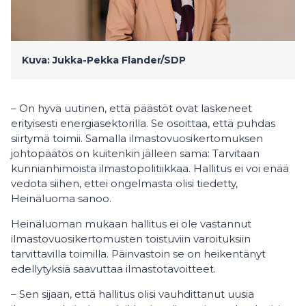
Kuva: Jukka-Pekka Flander/SDP
– On hyvä uutinen, että päästöt ovat laskeneet
erityisesti energiasektorilla. Se osoittaa, että puhdas
siirtymä toimii. Samalla ilmastovuosikertomuksen
johtopäätös on kuitenkin jälleen sama: Tarvitaan
kunnianhimoista ilmastopolitiikkaa. Hallitus ei voi enää
vedota siihen, ettei ongelmasta olisi tiedetty,
Heinäluoma sanoo.
Heinäluoman mukaan hallitus ei ole vastannut
ilmastovuosikertomusten toistuviin varoituksiin
tarvittavilla toimilla. Päinvastoin se on heikentänyt
edellytyksiä saavuttaa ilmastotavoitteet.
– Sen sijaan, että hallitus olisi vauhdittanut uusia