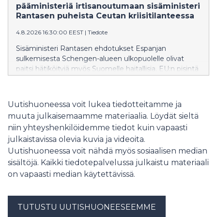
pääministeriä irtisanoutumaan sisäministeri
Rantasen puheista Ceutan kriisitilanteessa
4.8.2026 16:30:00 EEST
|
Tiedote
Sisäministeri Rantasen ehdotukset Espanjan
sulkemisesta Schengen-alueen ulkopuolelle olivat
paitsi hätiköityjä myös Suomelle haitallisia. EU:n pisintä
itärajaa vartioivalle Suomelle on erityisen tärkeää
säilyttää muiden EU-maiden tuki ja ymmärrys
rajaturvallisuuden vaikeissa oloissa.
Uutishuoneessa voit lukea tiedotteitamme ja
muuta julkaisemaamme materiaalia. Löydät sieltä
niin yhteyshenkilöidemme tiedot kuin vapaasti
julkaistavissa olevia kuvia ja videoita.
Uutishuoneessa voit nähdä myös sosiaalisen median
sisältöjä. Kaikki tiedotepalvelussa julkaistu materiaali
on vapaasti median käytettävissä.
TUTUSTU UUTISHUONEESEEMME