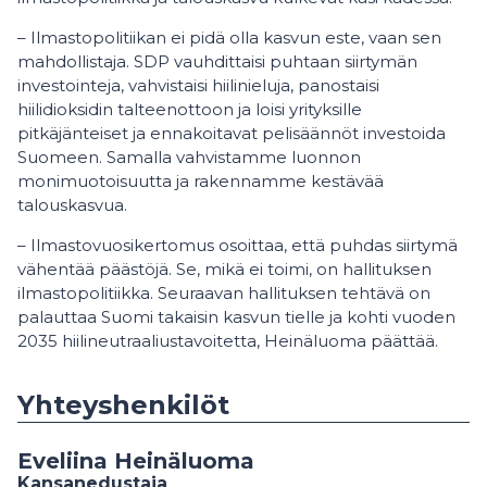
– Ilmastopolitiikan ei pidä olla kasvun este, vaan sen
mahdollistaja. SDP vauhdittaisi puhtaan siirtymän
investointeja, vahvistaisi hiilinieluja, panostaisi
hiilidioksidin talteenottoon ja loisi yrityksille
pitkäjänteiset ja ennakoitavat pelisäännöt investoida
Suomeen. Samalla vahvistamme luonnon
monimuotoisuutta ja rakennamme kestävää
talouskasvua.
– Ilmastovuosikertomus osoittaa, että puhdas siirtymä
vähentää päästöjä. Se, mikä ei toimi, on hallituksen
ilmastopolitiikka. Seuraavan hallituksen tehtävä on
palauttaa Suomi takaisin kasvun tielle ja kohti vuoden
2035 hiilineutraaliustavoitetta, Heinäluoma päättää.
Yhteyshenkilöt
Eveliina Heinäluoma
Kansanedustaja