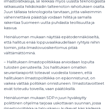
ilmastoratkaisuja, se leikkasi myös uusista teknologisista
ratkaisuista hiilidioksidin talteenoton rahoituksen osalta.
Juuri tällaisia teknologioita tarvitaan, jotta vaikeimmin
vähennettäviä päästöjä voidaan hillitä ja samalla
rakentaa Suomeen uutta puhdasta teollisuutta ja
kasvua.
Heinäluoman mukaan näyttää epätodennäköiseltä,
että hallitus enää loppuvaalikaudellaan ryhtyisi niihin
toimiin, joita ilmastovuosikertomus pitää
välttämättöminä.
– Hallituksen ilmastopolitiikkaa arvioidaan lopulta
tulosten perusteella. Jos hallituksen omatkin
seurantaraportit toteavat vuodesta toiseen, että
hallituksen ilmastopolitiikka on epäonnistunut, on
vaikea väittää politiikan onnistuneen. Ilmastotavoitteet
eivät toteudu toiveilla, vaan päätöksillä.
Heinäluoman mukaan SDP:n juuri hyväksytty
poliittinen ohjelma tarjoaa uskottavan suunnan, jossa
ilmastopolitiikka ja talouskasvu kulkevat käsi kädessä.