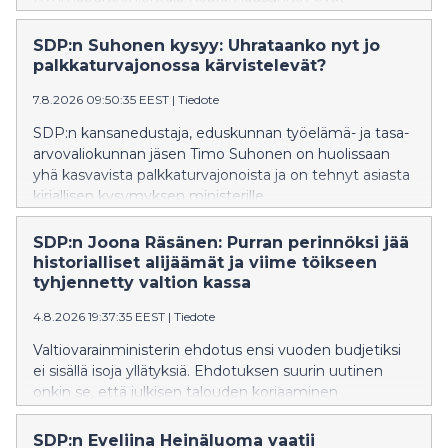
oppikirjaesimerkki siitä, miten kokoomuksen
ulkopoliittinen värisuora aiheuttaa vauhtisokeutta, joka
SDP:n Suhonen kysyy: Uhrataanko nyt jo
heikentää Suomen turvallisuutta, SDP:n Tuppurainen
palkkaturvajonossa kärvistelevät?
sanoo.
7.8.2026 09:50:35 EEST
|
Tiedote
SDP:n kansanedustaja, eduskunnan työelämä- ja tasa-
arvovaliokunnan jäsen Timo Suhonen on huolissaan
yhä kasvavista palkkaturvajonoista ja on tehnyt asiasta
kirjallisen kysymyksen ministerille.
SDP:n Joona Räsänen: Purran perinnöksi jää
historialliset alijäämät ja viime töikseen
tyhjennetty valtion kassa
4.8.2026 19:37:35 EEST
|
Tiedote
Valtiovarainministerin ehdotus ensi vuoden budjetiksi
ei sisällä isoja yllätyksiä. Ehdotuksen suurin uutinen
onkin se, että julkisen talouden korjaaminen
työnnetään seuraavan hallituksen syliin, SDP:n Joona
Räsänen toteaa.
SDP:n Eveliina Heinäluoma vaatii