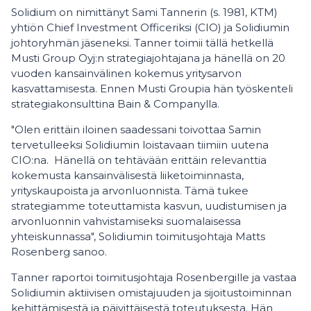
Solidium on nimittänyt Sami Tannerin (s. 1981, KTM)
yhtiön Chief Investment Officeriksi (CIO) ja Solidiumin
johtoryhmän jäseneksi. Tanner toimii tällä hetkellä
Musti Group Oyj:n strategiajohtajana ja hänellä on 20
vuoden kansainvälinen kokemus yritysarvon
kasvattamisesta. Ennen Musti Groupia hän työskenteli
strategiakonsulttina Bain & Companylla.
"Olen erittäin iloinen saadessani toivottaa Samin
tervetulleeksi Solidiumin loistavaan tiimiin uutena
CIO:na. Hänellä on tehtävään erittäin relevanttia
kokemusta kansainvälisestä liiketoiminnasta,
yrityskaupoista ja arvonluonnista. Tämä tukee
strategiamme toteuttamista kasvun, uudistumisen ja
arvonluonnin vahvistamiseksi suomalaisessa
yhteiskunnassa", Solidiumin toimitusjohtaja Matts
Rosenberg sanoo.
Tanner raportoi toimitusjohtaja Rosenbergille ja vastaa
Solidiumin aktiivisen omistajuuden ja sijoitustoiminnan
kehittämisestä ja päivittäisestä toteutuksesta. Hän