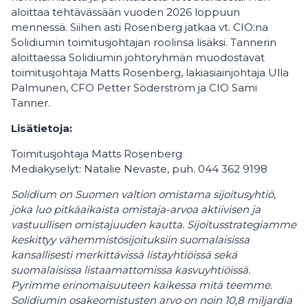
aloittaa tehtävässään vuoden 2026 loppuun
mennessä. Siihen asti Rosenberg jatkaa vt. CIO:na
Solidiumin toimitusjohtajan roolinsa lisäksi. Tannerin
aloittaessa Solidiumin johtoryhmän muodostavat
toimitusjohtaja Matts Rosenberg, lakiasiainjohtaja Ulla
Palmunen, CFO Petter Söderström ja CIO Sami
Tanner.
Lisätietoja:
Toimitusjohtaja Matts Rosenberg
Mediakyselyt: Natalie Nevaste, puh. 044 362 9198
Solidium on Suomen valtion omistama sijoitusyhtiö,
joka luo pitkäaikaista omistaja-arvoa aktiivisen ja
vastuullisen omistajuuden kautta. Sijoitusstrategiamme
keskittyy vähemmistösijoituksiin suomalaisissa
kansallisesti merkittävissä listayhtiöissä sekä
suomalaisissa listaamattomissa kasvuyhtiöissä.
Pyrimme erinomaisuuteen kaikessa mitä teemme.
Solidiumin osakeomistusten arvo on noin 10,8 miljardia