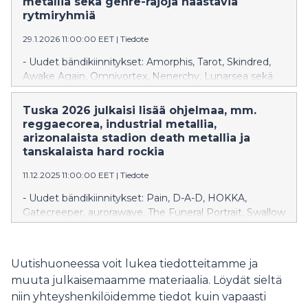
metallia sekä genre-rajoja haastavia
rytmiryhmiä
29.1.2026 11:00:00 EET
|
Tiedote
- Uudet bändikiinnitykset: Amorphis, Tarot, Skindred,
Awake Again, Omnivortex, Nenerchy, Lunarsea sekä
Tuska KVLT -yhtyeet Ashes of Perishing, JellyDixx,
Scythe of Sorrow, Despiser, Dying Reverie, Shere
Tuska 2026 julkaisi lisää ohjelmaa, mm.
Khan, NITRIK ja Suicide Chain - Tuska Suvilahdessa 26.–
reggaecorea, industrial metallia,
28.6.202
arizonalaista stadion death metallia ja
tanskalaista hard rockia
11.12.2025 11:00:00 EET
|
Tiedote
- Uudet bändikiinnitykset: Pain, D-A-D, HOKKA,
Gatecreeper, aurorawave, The Funeral Portrait, Swallow
The Sun, Sara, Survivors Zero, Kallomäki, Kajos, Rukous
ja Necrotic Ooze - Tuska Suvilahdessa 26.–28.6.2026
Uutishuoneessa voit lukea tiedotteitamme ja
muuta julkaisemaamme materiaalia. Löydät sieltä
niin yhteyshenkilöidemme tiedot kuin vapaasti