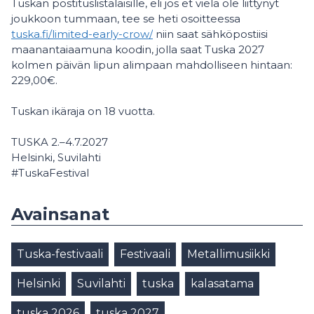
Tuskan postituslistalaisille, eli jos et vielä ole liittynyt
joukkoon tummaan, tee se heti osoitteessa
tuska.fi/limited-early-crow/
niin saat sähköpostiisi
maanantaiaamuna koodin, jolla saat Tuska 2027
kolmen päivän lipun alimpaan mahdolliseen hintaan:
229,00€.
Tuskan ikäraja on 18 vuotta.
TUSKA 2.–4.7.2027
Helsinki, Suvilahti
#TuskaFestival
Avainsanat
Tuska-festivaali
Festivaali
Metallimusiikki
Helsinki
Suvilahti
tuska
kalasatama
tuska 2026
tuska 2027