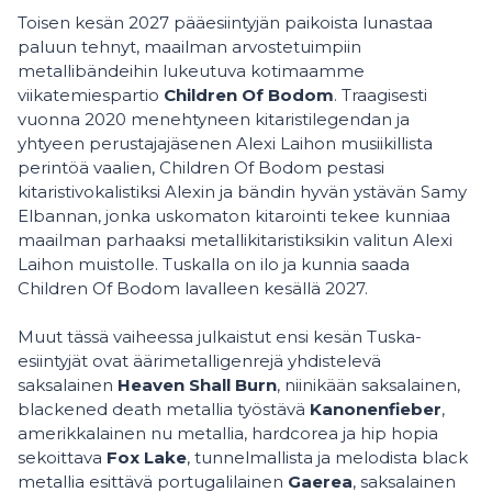
Toisen kesän 2027 pääesiintyjän paikoista lunastaa
paluun tehnyt, maailman arvostetuimpiin
metallibändeihin lukeutuva kotimaamme
viikatemiespartio
Children Of Bodom
. Traagisesti
vuonna 2020 menehtyneen kitaristilegendan ja
yhtyeen perustajajäsenen Alexi Laihon musiikillista
perintöä vaalien, Children Of Bodom pestasi
kitaristivokalistiksi Alexin ja bändin hyvän ystävän Samy
Elbannan, jonka uskomaton kitarointi tekee kunniaa
maailman parhaaksi metallikitaristiksikin valitun Alexi
Laihon muistolle. Tuskalla on ilo ja kunnia saada
Children Of Bodom lavalleen kesällä 2027.
Muut tässä vaiheessa julkaistut ensi kesän Tuska-
esiintyjät ovat äärimetalligenrejä yhdistelevä
saksalainen
Heaven Shall Burn
, niinikään saksalainen,
blackened death metallia työstävä
Kanonenfieber
,
amerikkalainen nu metallia, hardcorea ja hip hopia
sekoittava
Fox Lake
, tunnelmallista ja melodista black
metallia esittävä portugalilainen
Gaerea
, saksalainen