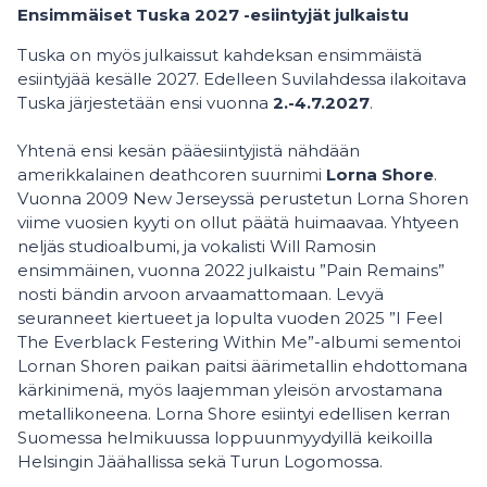
Ensimmäiset Tuska 2027 -esiintyjät julkaistu
Tuska on myös julkaissut kahdeksan ensimmäistä
esiintyjää kesälle 2027. Edelleen Suvilahdessa ilakoitava
Tuska järjestetään ensi vuonna
2.-4.7.2027
.
Yhtenä ensi kesän pääesiintyjistä nähdään
amerikkalainen deathcoren suurnimi
Lorna Shore
.
Vuonna 2009 New Jerseyssä perustetun Lorna Shoren
viime vuosien kyyti on ollut päätä huimaavaa. Yhtyeen
neljäs studioalbumi, ja vokalisti Will Ramosin
ensimmäinen, vuonna 2022 julkaistu ”Pain Remains”
nosti bändin arvoon arvaamattomaan. Levyä
seuranneet kiertueet ja lopulta vuoden 2025 ”I Feel
The Everblack Festering Within Me”-albumi sementoi
Lornan Shoren paikan paitsi äärimetallin ehdottomana
kärkinimenä, myös laajemman yleisön arvostamana
metallikoneena. Lorna Shore esiintyi edellisen kerran
Suomessa helmikuussa loppuunmyydyillä keikoilla
Helsingin Jäähallissa sekä Turun Logomossa.