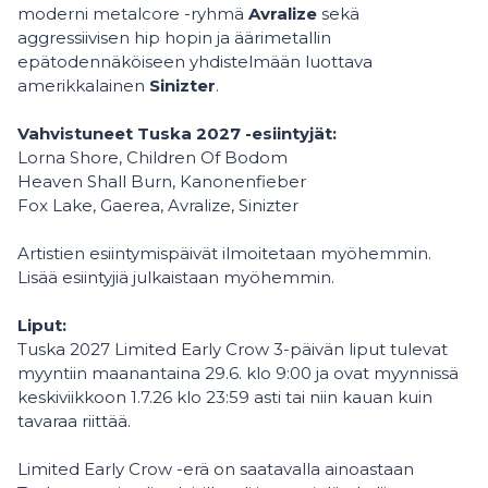
moderni metalcore -ryhmä
Avralize
sekä
aggressiivisen hip hopin ja äärimetallin
epätodennäköiseen yhdistelmään luottava
amerikkalainen
Sinizter
.
Vahvistuneet Tuska 2027 -esiintyjät:
Lorna Shore, Children Of Bodom
Heaven Shall Burn, Kanonenfieber
Fox Lake, Gaerea, Avralize, Sinizter
Artistien esiintymispäivät ilmoitetaan myöhemmin.
Lisää esiintyjiä julkaistaan myöhemmin.
Liput:
Tuska 2027 Limited Early Crow 3-päivän liput tulevat
myyntiin maanantaina 29.6. klo 9:00 ja ovat myynnissä
keskiviikkoon 1.7.26 klo 23:59 asti tai niin kauan kuin
tavaraa riittää.
Limited Early Crow -erä on saatavalla ainoastaan