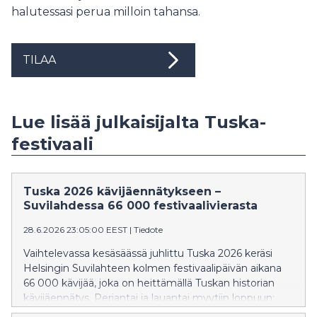
halutessasi perua milloin tahansa.
TILAA
Lue lisää julkaisijalta Tuska-
festivaali
Tuska 2026 kävijäennätykseen –
Suvilahdessa 66 000 festivaalivierasta
28.6.2026 23:05:00 EEST
|
Tiedote
Vaihtelevassa kesäsäässä juhlittu Tuska 2026 keräsi
Helsingin Suvilahteen kolmen festivaalipäivän aikana
66 000 kävijää, joka on heittämällä Tuskan historian
kävijäennätys. Perjantai ja lauantai myytiin loppuun;
kumpanakin päivänä 23 000 metallifania saapui