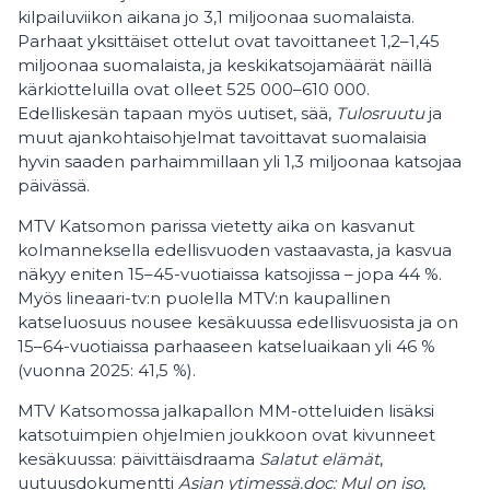
kilpailuviikon aikana jo 3,1 miljoonaa suomalaista.
Parhaat yksittäiset ottelut ovat tavoittaneet 1,2–1,45
miljoonaa suomalaista, ja keskikatsojamäärät näillä
kärkiotteluilla ovat olleet 525 000–610 000.
Edelliskesän tapaan myös uutiset, sää,
Tulosruutu
ja
muut ajankohtaisohjelmat tavoittavat suomalaisia
hyvin saaden parhaimmillaan yli 1,3 miljoonaa katsojaa
päivässä.
MTV Katsomon parissa vietetty aika on kasvanut
kolmanneksella edellisvuoden vastaavasta, ja kasvua
näkyy eniten 15–45-vuotiaissa katsojissa – jopa 44 %.
Myös lineaari-tv:n puolella MTV:n kaupallinen
katseluosuus nousee kesäkuussa edellisvuosista ja on
15–64-vuotiaissa parhaaseen katseluaikaan yli 46 %
(vuonna 2025: 41,5 %).
MTV Katsomossa jalkapallon MM-otteluiden lisäksi
katsotuimpien ohjelmien joukkoon ovat kivunneet
kesäkuussa: päivittäisdraama
Salatut elämät
,
uutuusdokumentti
Asian ytimessä.doc: Mul on iso
,