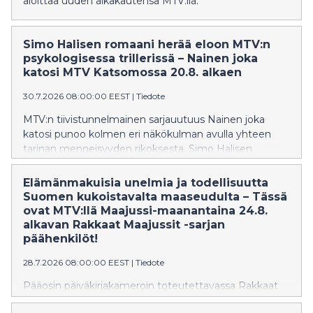
aloittaa uuden aikakautensa MTV:llä.
Simo Halisen romaani herää eloon MTV:n
psykologisessa trillerissä – Nainen joka
katosi MTV Katsomossa 20.8. alkaen
30.7.2026 08:00:00 EEST
|
Tiedote
MTV:n tiivistunnelmainen sarjauutuus Nainen joka
katosi punoo kolmen eri näkökulman avulla yhteen
tarinan menneisyyden rikoksesta. Simo Halisen
romaaniin perustuvaa neliosaista sarjaa tähdittävät
Saga Sarkola, Johannes Holopainen, Oona Airola ja
Elämänmakuisia unelmia ja todellisuutta
Pekka Strang.
Suomen kukoistavalta maaseudulta – Tässä
ovat MTV:llä Maajussi-maanantaina 24.8.
alkavan Rakkaat Maajussit -sarjan
päähenkilöt!
28.7.2026 08:00:00 EEST
|
Tiedote
Pääosin päiväkirjakameroin toteutettavassa Rakkaat
Maajussit -sarjassa päästään seuraamaan elämää