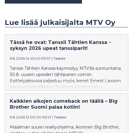
Lue lisää julkaisijalta MTV Oy
Tässä he ovat: Tanssii Tähtien Kanssa -
syksyn 2026 upeat tanssiparit!
6.8.2026 14:45:00 EEST
|
Tiedote
Tanssii Tähtien Kanssa käynnistyy MTV:llä sunnuntaina
30.8. uusien upeiden tähtiparien voimin.
Esittelyjaksossa paljastuu myös, kenet Ernest Lawson
saa juontajaparikseen Suomen suurimman ja
säihkyvimmän show’n 19. kaudella. Sunnuntaista 6.9.
lähtien katsojia hellitään toinen toistaan
Kaikkien aikojen comeback on täällä – Big
näyttävämmillä tanssiesityksillä ja uudistuneen TTK-
Brother Suomi palaa kotiin!
orkesterin sulosoinnuilla.
3.8.2026 12:00:00 EEST
|
Tiedote
Maailman suurin realityohjelma, ikoninen Big Brother,