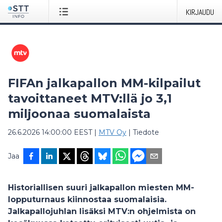
KIRJAUDU
FIFAn jalkapallon MM-kilpailut
tavoittaneet MTV:llä jo 3,1
miljoonaa suomalaista
26.6.2026 14:00:00 EEST
|
MTV Oy
|
Tiedote
Jaa
Historiallisen suuri jalkapallon miesten MM-
lopputurnaus kiinnostaa suomalaisia.
Jalkapallojuhlan lisäksi MTV:n ohjelmista on