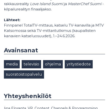
rakkausreality
Love Island Suomi
ja
MasterChef Suomi
-
kilpailurealityn finaalijakso.
Lähteet:
Finnpanel TotalTV-mittaus, katselu TV-kanavilla ja MTV
Katsomossa sekä TV-mittaritutkimus (kaupallisten
kanavien katseluosuudet), 1.–24.6.2026.
Avainsanat
media
televisio
ohjelma
yritystiedote
suoratoistopalvelu
Yhteyshenkilöt
Iina Eloranta, VP, Content, Channels & Programming,