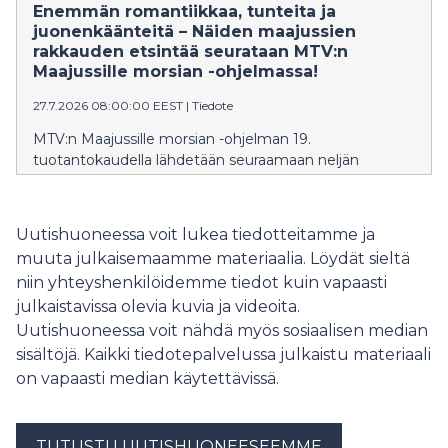
neljän Maajussille morsian -sarjassa esiintyneen
Enemmän romantiikkaa, tunteita ja
maajussin tiloilla yhden kesän ajan. Mukana ovat
juonenkäänteitä – Näiden maajussien
ohjelmasta toisensa löytäneet Niina ja Kalle, Tuomo ja
rakkauden etsintää seurataan MTV:n
Marjo sekä Victoria ja Tarja.
Maajussille morsian -ohjelmassa!
27.7.2026 08:00:00 EEST
|
Tiedote
MTV:n Maajussille morsian -ohjelman 19.
tuotantokaudella lähdetään seuraamaan neljän
maajussin rakkauden etsintää.
Uutishuoneessa voit lukea tiedotteitamme ja
muuta julkaisemaamme materiaalia. Löydät sieltä
niin yhteyshenkilöidemme tiedot kuin vapaasti
julkaistavissa olevia kuvia ja videoita.
Uutishuoneessa voit nähdä myös sosiaalisen median
sisältöjä. Kaikki tiedotepalvelussa julkaistu materiaali
on vapaasti median käytettävissä.
TUTUSTU UUTISHUONEESEEMME