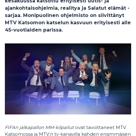
kesäkuussa katsottu erityisesti uutis- ja
ajankohtaisohjelmia, realitya ja Salatut elämät -
sarjaa. Monipuolinen ohjelmisto on siivittänyt
MTV Katsomon katselun kasvuun erityisesti alle
45-vuotiaiden parissa.
FIFAn jalkapallon MM-kilpailut
ovat tavoittaneet MTV
Katsomossa ja MTV:n tv-kanavilla kahden ensimmäisen