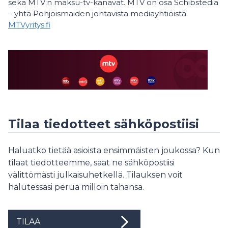
sekä MTV:n maksu-tv-kanavat. MTV on osa Schibstediä
– yhtä Pohjoismaiden johtavista mediayhtiöistä.
MTVyritys.fi
Tilaa tiedotteet sähköpostiisi
Haluatko tietää asioista ensimmäisten joukossa? Kun
tilaat tiedotteemme, saat ne sähköpostiisi
välittömästi julkaisuhetkellä. Tilauksen voit
halutessasi perua milloin tahansa.
TILAA