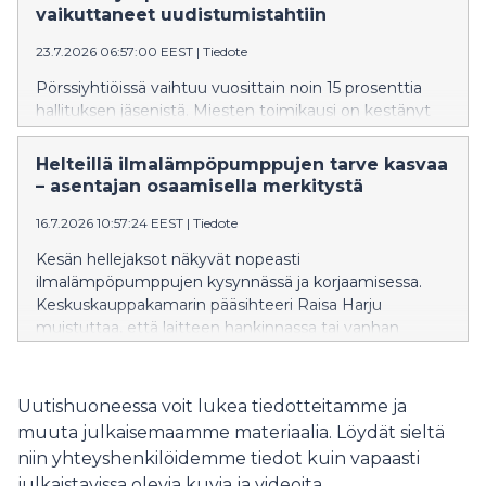
kaupantekoa voi ehkäistä ikäviä yllätyksiä ja kalliita
vaikuttaneet uudistumistahtiin
korjauksia myöhemmin.
23.7.2026 06:57:00 EEST
|
Tiedote
Pörssiyhtiöissä vaihtuu vuosittain noin 15 prosenttia
hallituksen jäsenistä. Miesten toimikausi on kestänyt
keskimäärin 5,3 vuotta ja naisilla 3,5 vuotta. Kahdella
kolmesta hallitukseen valituista henkilöistä on
Helteillä ilmalämpöpumppujen tarve kasvaa
kokemusta toimitusjohtajan tehtävästä tai
– asentajan osaamisella merkitystä
liiketoimintojen johdosta. Tiedot selviävät
Keskuskauppakamarin naisjohtajakatsauksesta.
16.7.2026 10:57:24 EEST
|
Tiedote
Kesän hellejaksot näkyvät nopeasti
ilmalämpöpumppujen kysynnässä ja korjaamisessa.
Keskuskauppakamarin pääsihteeri Raisa Harju
muistuttaa, että laitteen hankinnassa tai vanhan
korvaamisessa huomio kannattaa kiinnittää
muuhunkin kuin hintaan. Erityisesti kiireessä tehdyt
ratkaisut voivat lisätä virheiden riskiä, jolloin asentajan
Uutishuoneessa voit lukea tiedotteitamme ja
osaaminen ja kokemus korostuvat.
muuta julkaisemaamme materiaalia. Löydät sieltä
niin yhteyshenkilöidemme tiedot kuin vapaasti
julkaistavissa olevia kuvia ja videoita.