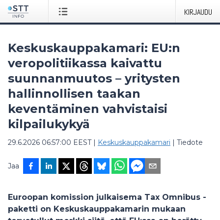
KIRJAUDU
Keskuskauppakamari: EU:n
veropolitiikassa kaivattu
suunnanmuutos – yritysten
hallinnollisen taakan
keventäminen vahvistaisi
kilpailukykyä
29.6.2026 06:57:00 EEST
|
Keskuskauppakamari
|
Tiedote
Jaa
Euroopan komission julkaisema Tax Omnibus -
paketti on Keskuskauppakamarin mukaan