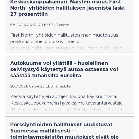
Keskuskauppakamari: Naisten osuus First
ole kaikilta osin selkeitä. "Esimerkiksi pullopantteihin
North -yhtiöiden hallituksen jäsenistä laski
liittyvää verotusta tulisi selkeyttää", sanoo
27 prosenttiin
Keskuskauppakamarin johtava veroasiantuntija Tomi
5.8.2026 06:57:00 EEST
|
Tiedote
Viitala.
First North -yhtiöiden hallitusten monimuotoisuus
poikkeaa pienistä pörssiyhtiöistä
erityisesti hallituksen sukupuolijakauman, hallituksen
jäsenten taustojen sekä toimikauden keston
osalta. Tiedot selviävät Keskuskauppakamarin
Autokuume voi yllättää - huolellinen
naisjohtajakatsauksesta. First North -markkina on
selvitystyö käytettyä autoa ostaessa voi
varsinaista pörssilistaa kevyemmin säännelty
säästää tuhansilta euroilta
markkinapaikka.
28.7.2026 09:34:23 EEST
|
Tiedote
Kesällä käytettyjen autojen kauppa käy kuumana.
Keskuskauppakamarin hyväksymä tavarantarkastaja
(HTT) ja diplomi-insinööri Pasi Karjalainen muistuttaa,
että käytetyn auton ostamisessa kannattaa kiinnittää
huomiota erityisesti auton tekniseen kuntoon,
Pörssiyhtiöiden hallitukset uudistuvat
huoltohistoriaan ja mahdollisiin kolarivaurioihin.
Suomessa maltillisesti –
Huolellinen taustojen tarkistaminen ennen
toimintaympäristön muutokset eivät ole