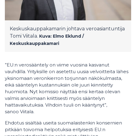
Keskuskauppakamarin johtava veroasiantuntija
Tomi Viitala.
Kuva: Elmo Eklund /
Keskuskauppakamari
”EU:n verosääntely on viime vuosina kasvanut
vauhdilla. Yrityksille on asetettu uusia velvoitteita lähes
yksinomaan veronkierron torjunnan näkökulmasta,
eikä sääntelyn kustannuksiin ole juuri kiinnitetty
huomiota. Nyt komissio näyttää ensi kertaa olevan
valmis arvioimaan kriittisesti myös sääntelyn
haittavaikutuksia. Vihdoin tuuli on kääntynyt”,
sanoo Viitala.
Ehdotus sisältää useita suomalaistenkin konsernien
pitkään toivomia helpotuksia erityisesti EU:n