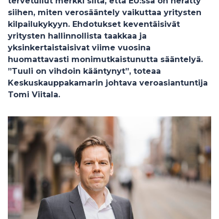
tervetullut merkki siitä, että EU:ssa on herätty
siihen, miten verosääntely vaikuttaa yritysten
kilpailukykyyn. Ehdotukset keventäisivät
yritysten hallinnollista taakkaa ja
yksinkertaistaisivat viime vuosina
huomattavasti monimutkaistunutta sääntelyä.
”Tuuli on vihdoin kääntynyt”, toteaa
Keskuskauppakamarin johtava veroasiantuntija
Tomi Viitala.