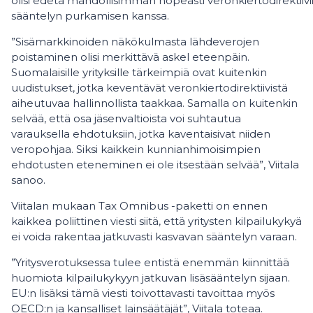
olisi edetä mahdollisimman nopeasti veronkiertodirektiiviin
sääntelyn purkamisen kanssa.
”Sisämarkkinoiden näkökulmasta lähdeverojen
poistaminen olisi merkittävä askel eteenpäin.
Suomalaisille yrityksille tärkeimpiä ovat kuitenkin
uudistukset, jotka keventävät veronkiertodirektiivistä
aiheutuvaa hallinnollista taakkaa. Samalla on kuitenkin
selvää, että osa jäsenvaltioista voi suhtautua
varauksella ehdotuksiin, jotka kaventaisivat niiden
veropohjaa. Siksi kaikkein kunnianhimoisimpien
ehdotusten eteneminen ei ole itsestään selvää”, Viitala
sanoo.
Viitalan mukaan Tax Omnibus -paketti on ennen
kaikkea poliittinen viesti siitä, että yritysten kilpailukykyä
ei voida rakentaa jatkuvasti kasvavan sääntelyn varaan.
”Yritysverotuksessa tulee entistä enemmän kiinnittää
huomiota kilpailukykyyn jatkuvan lisäsääntelyn sijaan.
EU:n lisäksi tämä viesti toivottavasti tavoittaa myös
OECD:n ja kansalliset lainsäätäjät”, Viitala toteaa.