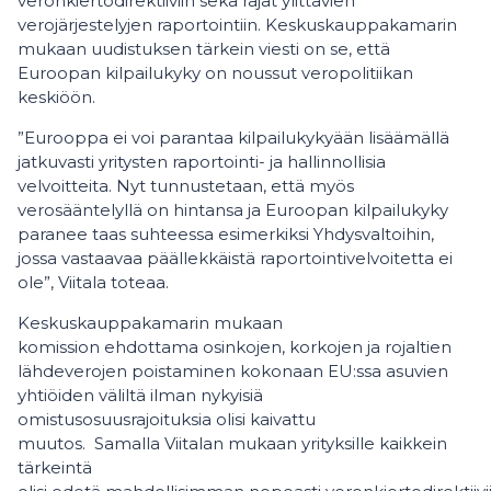
veronkiertodirektiiviin sekä rajat ylittävien
verojärjestelyjen raportointiin. Keskuskauppakamarin
mukaan uudistuksen tärkein viesti on se, että
Euroopan kilpailukyky on noussut veropolitiikan
keskiöön.
”Eurooppa ei voi parantaa kilpailukykyään lisäämällä
jatkuvasti yritysten raportointi- ja hallinnollisia
velvoitteita. Nyt tunnustetaan, että myös
verosääntelyllä on hintansa ja Euroopan kilpailukyky
paranee taas suhteessa esimerkiksi Yhdysvaltoihin,
jossa vastaavaa päällekkäistä raportointivelvoitetta ei
ole”, Viitala toteaa.
Keskuskauppakamarin mukaan
komission ehdottama osinkojen, korkojen ja rojaltien
lähdeverojen poistaminen kokonaan EU:ssa asuvien
yhtiöiden väliltä ilman nykyisiä
omistusosuusrajoituksia olisi kaivattu
muutos. Samalla Viitalan mukaan yrityksille kaikkein
tärkeintä