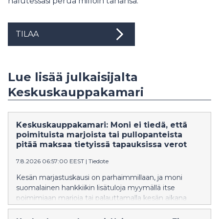
halutessasi perua milloin tahansa.
TILAA
Lue lisää julkaisijalta
Keskuskauppakamari
Keskuskauppakamari: Moni ei tiedä, että
poimituista marjoista tai pullopanteista
pitää maksaa tietyissä tapauksissa verot
7.8.2026 06:57:00 EEST
|
Tiedote
Kesän marjastuskausi on parhaimmillaan, ja moni
suomalainen hankkiikin lisätuloja myymällä itse
poimimiaan marjoja tai palauttamalla kesän aikana
kertyneitä pulloja ja tölkkejä. Keskuskauppakamarin
mukaan näihin liittyvät verosäännöt eivät kuitenkaan