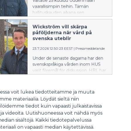
Valtatie 25 kuuluu Uudenmaan
vaarallisimpiin teihin. Tämän
hallituskauden aikana sen
liikenneturvallisuuden
parantamiseksi on toteutettu useita
Wickström vill skärpa
toimenpiteitä. Väyläviraston
påföljderna när vård på
laatimassa uudessa
svenska uteblir
investointiohjelmassa valtatie 25:n
23.7.2026 12:50:23 EEST
|
Pressmeddelande
kehittämistoimet on asetettu
etusijalle.
Under de senaste dagarna har den
svenskspråkiga vården inom HUS
varit föremål för diskussion. HBL har
rapporterat om flera fall där service
på svenska inte har ordnats enligt
patienternas önskemål.
ssa voit lukea tiedotteitamme ja muuta
me materiaalia. Löydät sieltä niin
löidemme tiedot kuin vapaasti julkaistavissa
 ja videoita. Uutishuoneessa voit nähdä myös
median sisältöjä. Kaikki tiedotepalvelussa
teriaali on vapaasti median käytettävissä.