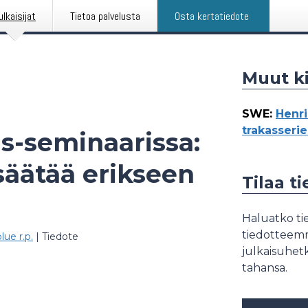
ulkaisijat
Tietoa palvelusta
Osta kertatiedote
Muut ki
SWE
:
Henri
trakasseri
s-seminaarissa:
säätää erikseen
Tilaa t
Haluatko tie
tiedotteemme
ue r.p.
|
Tiedote
julkaisuhetk
tahansa.