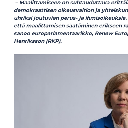
–
Maalittamiseen on suhtauduttava erittäi
demokraattisen oikeusvaltion ja yhteisku
uhriksi joutuvien perus- ja ihmisoikeuksia
että maalittamisen säätäminen erikseen ran
sanoo europarlamentaarikko, Renew Euro
Henriksson (RKP).