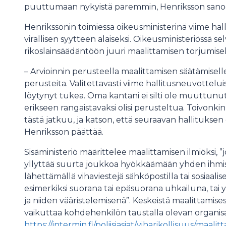
puuttumaan nykyistä paremmin, Henriksson sano
Henrikssonin toimiessa oikeusministerinä viime ha
virallisen syytteen alaiseksi. Oikeusministeriössä se
rikoslainsäädäntöön juuri maalittamisen torjumisek
– Arvioinnin perusteella maalittamisen säätämiselle
perusteita. Valitettavasti viime hallitusneuvotteluis
löytynyt tukea. Oma kantani ei silti ole muuttunu
erikseen rangaistavaksi olisi perusteltua. Toivonki
tästä jatkuu, ja katson, että seuraavan hallituks
Henriksson päättää.
Sisäministeriö määrittelee maalittamisen ilmiöksi, ”j
yllyttää suurta joukkoa hyökkäämään yhden ihmis
lähettämällä vihaviestejä sähköpostilla tai sosiaalise
esimerkiksi suorana tai epäsuorana uhkailuna, tai y
ja niiden vääristelemisenä”. Keskeistä maalittamis
vaikuttaa kohdehenkilön taustalla olevan organis
https://intermin.fi/poliisiasiat/viharikollisuus/maali