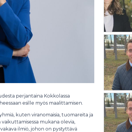
udesta perjantaina Kokkolassa
uheessaan esille myös maalittamisen.
öryhmiä, kuten viranomaisia, tuomareita ja
ssa vaikuttamisessa mukana olevia,
on vakava ilmiö, johon on pystyttävä