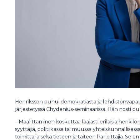
Henriksson puhui demokratiasta ja lehdistönvapa
järjestetyssä Chydenius-seminaarissa. Hän nosti p
– Maalittaminen koskettaa laajasti erilaisia henkil
syyttäjiä, politiikassa tai muussa yhteiskunnallise
toimittajia sekä tieteen ja taiteen harjoittajia. Se 