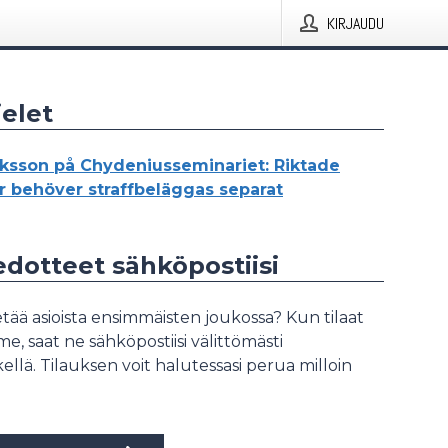
KIRJAUDU
elet
ksson på Chydeniusseminariet: Riktade
er behöver straffbeläggas separat
iedotteet sähköpostiisi
tää asioista ensimmäisten joukossa? Kun tilaat
, saat ne sähköpostiisi välittömästi
ellä. Tilauksen voit halutessasi perua milloin