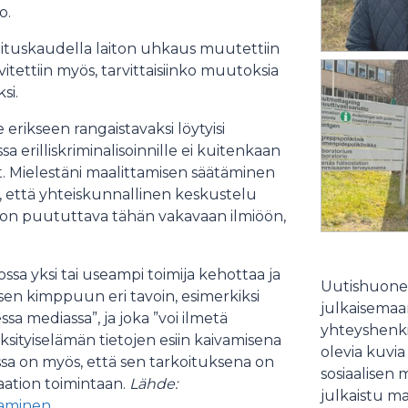
o.
llituskaudella laiton uhkaus muutettiin
lvitettiin myös, tarvittaisiinko muutoksia
si.
 erikseen rangaistavaksi löytyisi
sa erilliskriminalisoinnille ei kuitenkaan
t. Mielestäni maalittamisen säätäminen
n, että yhteiskunnallinen keskustelu
en on puututtava tähän vakavaan ilmiöön,
ossa yksi tai useampi toimija kehottaa ja
Uutishuonee
en kimppuun eri tavoin, esimerkiksi
julkaisemaam
ssa mediassa”, ja joka ”voi ilmetä
yhteyshenki
ksityiselämän tietojen esiin kaivamisena
olevia kuvia
essa on myös, että sen tarkoituksena on
sosiaalisen 
aation toimintaan.
Lähde:
julkaistu ma
ttaminen