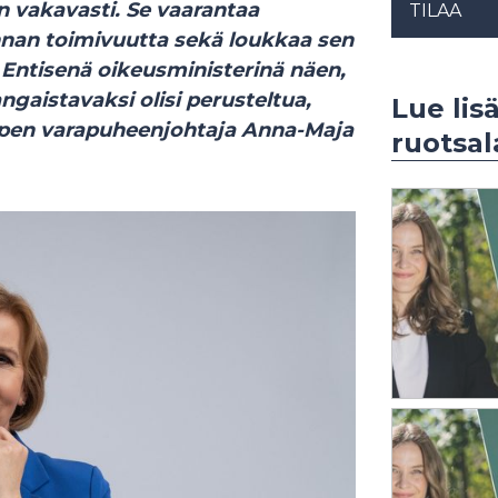
n vakavasti. Se vaarantaa
TILAA
nnan toimivuutta sekä loukkaa sen
. Entisenä oikeusministerinä näen,
gaistavaksi olisi perusteltua,
Lue lis
pen varapuheenjohtaja Anna-Maja
ruotsal