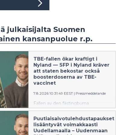
ää julkaisijalta Suomen
ainen kansanpuolue r.p.
TBE-fallen ökar kraftigt i
Nyland — SFP i Nyland kräver
att staten bekostar också
boosterdoserna av TBE-
vaccinet
7.8.2026 10:31:49 EEST
|
Pressmeddelande
Fallen av den fästingburna
sjukdomen TBE har fördubblats i
Västra Nyland i år jämfört med
Puutiaisaivotulehdustapaukset
samma tid ifjol — 49 fall mot 25 fall i
lisääntyvät voimakkaasti
fjol. Inom loppet av några år har TBE
Uudellamaalla – Uudenmaan