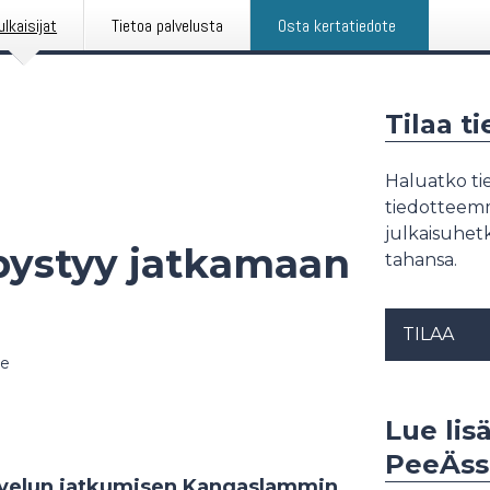
ulkaisijat
Tietoa palvelusta
Osta kertatiedote
Tilaa t
Haluatko tie
tiedotteemme
julkaisuhetk
pystyy jatkamaan
tahansa.
TILAA
te
Lue lis
PeeÄss
alvelun jatkumisen Kangaslammin