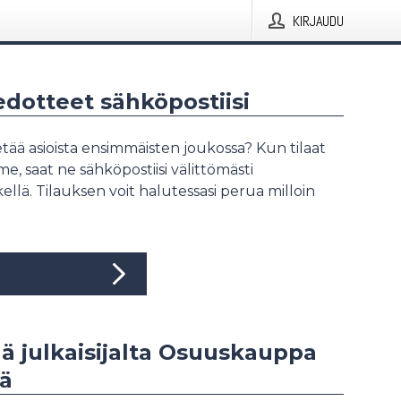
KIRJAUDU
iedotteet sähköpostiisi
tää asioista ensimmäisten joukossa? Kun tilaat
, saat ne sähköpostiisi välittömästi
ellä. Tilauksen voit halutessasi perua milloin
ää julkaisijalta Osuuskauppa
ä