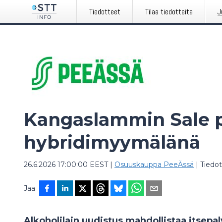
Tiedotteet
Tilaa tiedotteita
J
Kangaslammin Sale 
hybridimyymälänä
26.6.2026 17:00:00 EEST
|
Osuuskauppa PeeÄssä
|
Tiedo
Jaa
Alkoholilain uudistus mahdollistaa itsep