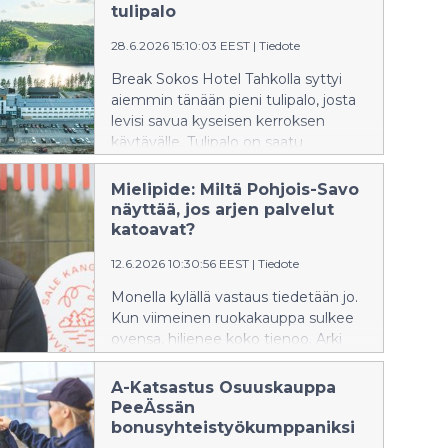
näytteli käsin valitut portugalilaiset
tulipalo
viinit ja erityisesti tapahtumaa varten
28.6.2026 15:10:03 EEST
|
Tiedote
suunniteltu ruokatuote.
Break Sokos Hotel Tahkolla syttyi
aiemmin tänään pieni tulipalo, josta
levisi savua kyseisen kerroksen
käytävälle. Tulipalo on saatu
sammutettua. Tulipalossa ei
tapahtunut henkilövahinkoja.
Mielipide: Miltä Pohjois-Savo
Majoittuminen toimii tällä hetkellä
näyttää, jos arjen palvelut
yhtä kerrosta lukuun ottamatta
katoavat?
normaalisti. Maisemasalin
12.6.2026 10:30:56 EEST
|
Tiedote
kesäteatteri tältä päivältä on
peruttu. Kiitos henkilökunnalle ja
Monella kylällä vastaus tiedetään jo.
pelastusviranomaisille ripeästi
Kun viimeinen ruokakauppa sulkee
toiminnasta.
ovensa, hiljenee koko tienoo. Arki
vaikeutuu, yhteisö murenee, ja
lopulta ihmiset joutuvat
A-Katsastus Osuuskauppa
muuttamaan parempien palveluiden
PeeÄssän
perässä. Lauantaina 13. kesäkuuta
bonusyhteistyökumppaniksi
vietettävä Kyläkauppapäivä nostaa