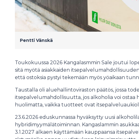
Pentti Vänskä
Toukokuussa 2026 Kangalasmmin Sale joutui lop
sitä myötä asiakkaiden itsepalvelumahdollisuuden
että ostoksia pystyi tekemään myös yöaikaan tunn
Taustalla oli aluehallintoviraston päätös, jossa todet
itsepalvelumahdollisuutta, jos alkoholia voi ostaa
huolimatta, vaikka tuotteet ovat itsepalveluaukio
23.6.2026 eduskunnassa hyväksytty uusi alkoholila
hybridimyymälätoiminnan. Kangaslammin asukkaat 
3.1.2027 alkaen käyttämään kauppaansa itsepalv