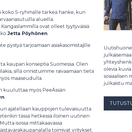
tä koko S-ryhmälle tärkeä hanke, kun
vaanasutuilla alueilla.
ngaslammilla ovat olleet tyytyväisiä
kkö
Jetta Pöyhönen
.
te pystyä tarjoamaan asiakasomistajille
Uutishuonee
julkaisemaam
yhteyshenki
utta kaupan konseptia Suomessa. Olen
olevia kuvia
lakia, sillä onnistuimme raivaamaan tietä
sosiaalisen 
myös maaseudulla.
julkaistu ma
ään kuuluttaa myös PeeÄssän
en
.
TUTUST
kun ajatellaan kauppojen tulevaisuutta
etenkin tässä hetkessä iloinen uutinen
 Mutta isossa mittakaavassa
äistavarakaupanalalla toimivat yritykset.