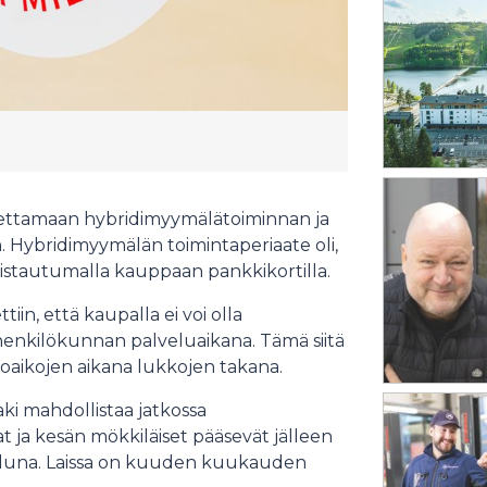
ettamaan hybridimyymälätoiminnan ja
. Hybridimyymälän toimintaperiaate oli,
istautumalla kauppaan pankkikortilla.
tiin, että kaupalla ei voi olla
 henkilökunnan palveluaikana. Tämä siitä
loaikojen aikana lukkojen takana.
ki mahdollistaa jatkossa
ja kesän mökkiläiset pääsevät jälleen
eluna. Laissa on kuuden kuukauden