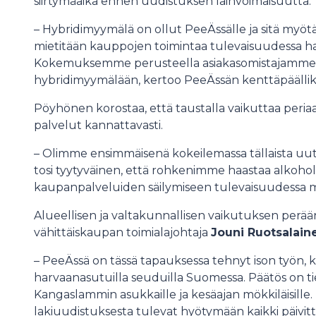
siirtymäaika ennen uudistuksen lainvoimaisuutta.
– Hybridimyymälä on ollut PeeÄssälle ja sitä myö
mietitään kauppojen toimintaa tulevaisuudessa har
Kokemuksemme perusteella asiakasomistajamme Ka
hybridimyymälään, kertoo PeeÄssän kenttäpäälli
Pöyhönen korostaa, että taustalla vaikuttaa periaa
palvelut kannattavasti.
– Olimme ensimmäisenä kokeilemassa tällaista u
tosi tyytyväinen, että rohkenimme haastaa alkoholi
kaupanpalveluiden säilymiseen tulevaisuudessa 
Alueellisen ja valtakunnallisen vaikutuksen per
vähittäiskaupan toimialajohtaja
Jouni Ruotsalain
– PeeÄssä on tässä tapauksessa tehnyt ison työn, 
harvaanasutuilla seuduilla Suomessa. Päätös on ti
Kangaslammin asukkaille ja kesäajan mökkiläisille.
lakiuudistuksesta tulevat hyötymään kaikki päivitt