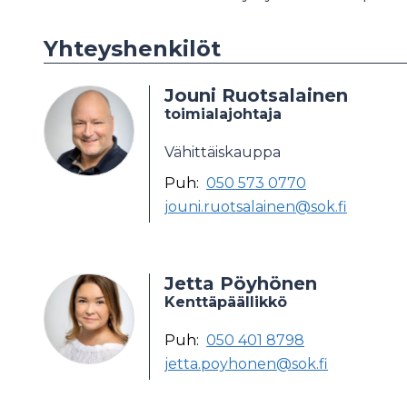
Yhteyshenkilöt
Jouni Ruotsalainen
toimialajohtaja
Vähittäiskauppa
Puh:
050 573 0770
jouni.ruotsalainen@sok.fi
Jetta Pöyhönen
Kenttäpäällikkö
Puh:
050 401 8798
jetta.poyhonen@sok.fi