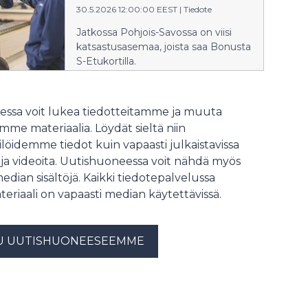
30.5.2026 12:00:00 EEST
|
Tiedote
esiin kaupan palveluiden merkitystä
elinvoiman ja huoltovarmuuden
Jatkossa Pohjois-Savossa on viisi
kannalta. Myös meillä Osuuskauppa
katsastusasemaa, joista saa Bonusta
PeeÄssässä kyläkauppapäivä näkyy
S-Etukortilla.
aina Vieremältä Heinävedelle asti.
PeeÄssässä meillä on periaate, että
olemme viimeinen toimija, joka
ssa voit lukea tiedotteitamme ja muuta
poistuu kylältä. Ajankohtaisena
esimerkkinä tästä voi käyttää
me materiaalia. Löydät sieltä niin
Kangaslammin Salea. Kun Salen
löidemme tiedot kuin vapaasti julkaistavissa
kiinteistön elinkaari tuli tiensä
 ja videoita. Uutishuoneessa voit nähdä myös
päähän, mietimme PeeÄssässä,
median sisältöjä. Kaikki tiedotepalvelussa
miten kaupan palvelut saataisiin
teriaali on vapaasti median käytettävissä.
vielä kannattavasti säilymään kylällä.
Lopputuloksena oli 24/7-hybridimalli,
jossa henkilökunta on osan ajan
U UUTISHUONEESEEMME
paikasta ja myymälää pystyi
käyttämään myös itsepalveluna.
Kangaslammin Sale on kiinnostava
tapaus valtakunnallisestikin, kun
ympäri Suomea pohditaan ratkaisuja