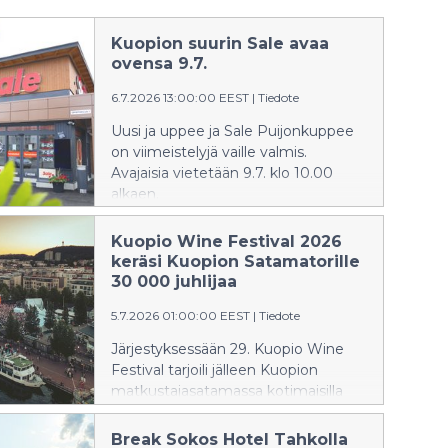
Kuopion suurin Sale avaa
ovensa 9.7.
6.7.2026 13:00:00 EEST
|
Tiedote
Uusi ja uppee ja Sale Puijonkuppee
on viimeistelyjä vaille valmis.
Avajaisia vietetään 9.7. klo 10.00
alkaen.
Kuopio Wine Festival 2026
keräsi Kuopion Satamatorille
30 000 juhlijaa
5.7.2026 01:00:00 EEST
|
Tiedote
Järjestyksessään 29. Kuopio Wine
Festival tarjoili jälleen Kuopion
matkustajasatamassa kotimaisilla
huippuartisteilla varustetun
tapahtuman, jossa toista pääroolia
Break Sokos Hotel Tahkolla