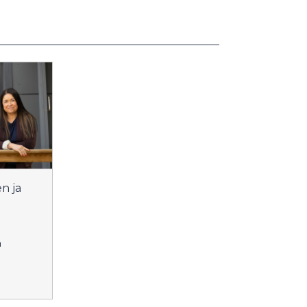
n ja
n