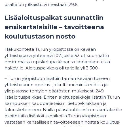
osalta on julkaistu viimeistään 29.6.
Lisäaloituspaikat suunnattiin
ensikertalaisille – tavoitteena
koulutustason nosto
Hakukohteita Turun yliopistossa oli kevään
yhteishaussa yhteensä 107, joista 53 oli suunnattu
ensimmäistä opiskelupaikkaansa korkeakoulussa
hakeville. Aloituspaikkoja oli tarjolla yli 3 300.
– Turun yliopistoon lisättiin tämän kevään toiseen
yhteishakuun opetus- ja kulttuuriministeriössä ja
yliopistossa tehtyjen päätösten mukaisesti 249
lisäaloituspaikkaa. Eniten aloituspaikkoja lisättiin Turun
kampuksen kauppatieteisiin, tietotekniikkaan ja
taloustieteeseen. Näillä pääsääntöisesti ensikertalaisille
osoitetuilla lisäaloituspaikoilla Turun yliopistossa
vastataan kansalliseen tavoitteeseen nostaa koulutus-