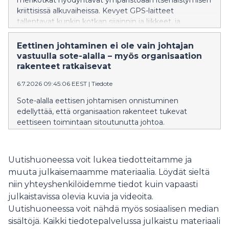
merikotkat hyödyntävät ympäristöään itsenäistymisen
kriittisissä alkuvaiheissa. Kevyet GPS-laitteet
tallentavat kunkin kotkan sijainnin ja liikkeet, ja
sisäänrakennetut kiihtyvyysanturit mittaavat poikasten
yksityiskohtaisia käyttäytymismalleja.
Eettinen johtaminen ei ole vain johtajan
vastuulla sote-alalla – myös organisaation
rakenteet ratkaisevat
6.7.2026 09:45:06 EEST
|
Tiedote
Sote-alalla eettisen johtamisen onnistuminen
edellyttää, että organisaation rakenteet tukevat
eettiseen toimintaan sitoutunutta johtoa.
Uutishuoneessa voit lukea tiedotteitamme ja
muuta julkaisemaamme materiaalia. Löydät sieltä
niin yhteyshenkilöidemme tiedot kuin vapaasti
julkaistavissa olevia kuvia ja videoita.
Uutishuoneessa voit nähdä myös sosiaalisen median
sisältöjä. Kaikki tiedotepalvelussa julkaistu materiaali