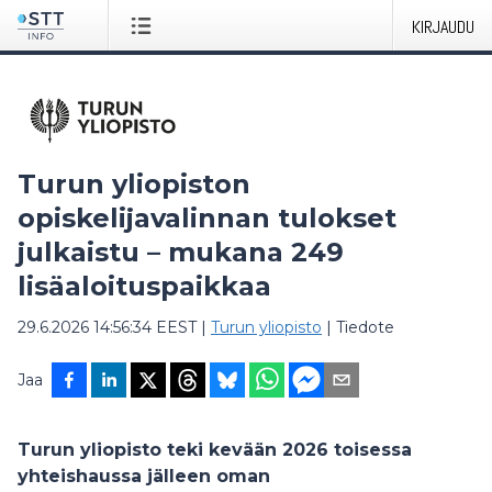
KIRJAUDU
Turun yliopiston
opiskelijavalinnan tulokset
julkaistu – mukana 249
lisäaloituspaikkaa
29.6.2026 14:56:34 EEST
|
Turun yliopisto
|
Tiedote
Jaa
Turun yliopisto teki kevään 2026 toisessa
yhteishaussa jälleen oman