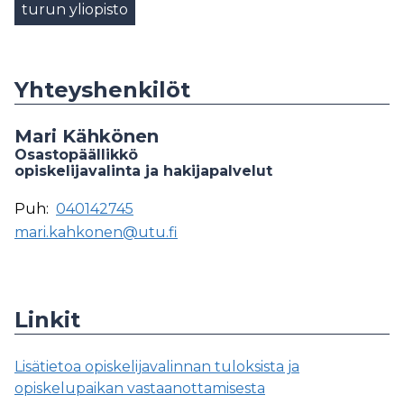
turun yliopisto
Yhteyshenkilöt
Mari Kähkönen
Osastopäällikkö
opiskelijavalinta ja hakijapalvelut
Puh:
040142745
mari.kahkonen@utu.fi
Linkit
Lisätietoa opiskelijavalinnan tuloksista ja
opiskelupaikan vastaanottamisesta