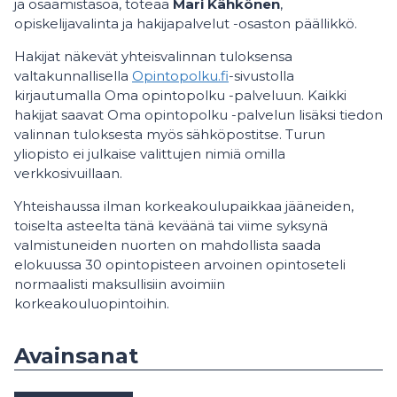
ja osaamistasoa, toteaa
Mari Kähkönen
,
opiskelijavalinta ja hakijapalvelut -osaston päällikkö.
Hakijat näkevät yhteisvalinnan tuloksensa
valtakunnallisella
Opintopolku.fi
-sivustolla
kirjautumalla Oma opintopolku -palveluun. Kaikki
hakijat saavat Oma opintopolku -palvelun lisäksi tiedon
valinnan tuloksesta myös sähköpostitse. Turun
yliopisto ei julkaise valittujen nimiä omilla
verkkosivuillaan.
Yhteishaussa ilman korkeakoulupaikkaa jääneiden,
toiselta asteelta tänä keväänä tai viime syksynä
valmistuneiden nuorten on mahdollista saada
elokuussa 30 opintopisteen arvoinen opintoseteli
normaalisti maksullisiin avoimiin
korkeakouluopintoihin.
Avainsanat