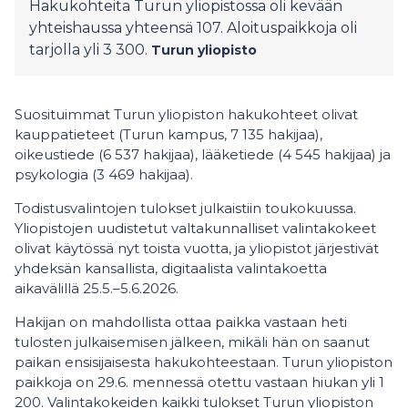
Hakukohteita Turun yliopistossa oli kevään
yhteishaussa yhteensä 107. Aloituspaikkoja oli
tarjolla yli 3 300.
Turun yliopisto
Suosituimmat Turun yliopiston hakukohteet olivat
kauppatieteet (Turun kampus, 7 135 hakijaa),
oikeustiede (6 537 hakijaa), lääketiede (4 545 hakijaa) ja
psykologia (3 469 hakijaa).
Todistusvalintojen tulokset julkaistiin toukokuussa.
Yliopistojen uudistetut valtakunnalliset valintakokeet
olivat käytössä nyt toista vuotta, ja yliopistot järjestivät
yhdeksän kansallista, digitaalista valintakoetta
aikavälillä 25.5.–5.6.2026.
Hakijan on mahdollista ottaa paikka vastaan heti
tulosten julkaisemisen jälkeen, mikäli hän on saanut
paikan ensisijaisesta hakukohteestaan. Turun yliopiston
paikkoja on 29.6. mennessä otettu vastaan hiukan yli 1
200. Valintakokeiden kaikki tulokset Turun yliopiston