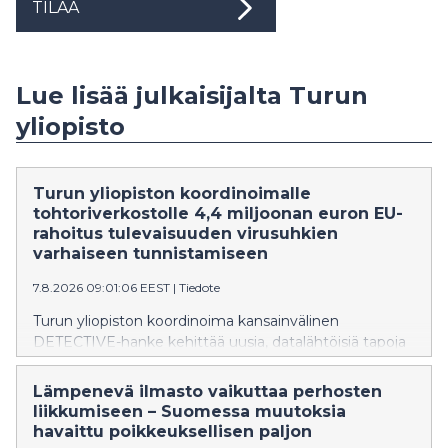
TILAA
Lue lisää julkaisijalta Turun
yliopisto
Turun yliopiston koordinoimalle
tohtoriverkostolle 4,4 miljoonan euron EU-
rahoitus tulevaisuuden virusuhkien
varhaiseen tunnistamiseen
7.8.2026 09:01:06 EEST
|
Tiedote
Turun yliopiston koordinoima kansainvälinen
DETECTIVE-hanke kehittää uusia, datalähtöisiä tapoja
havaita ja reagoida nouseviin ja uudelleen puhkeaviin
virusuhkiin aiempaa varhaisemmassa vaiheessa.
Lämpenevä ilmasto vaikuttaa perhosten
liikkumiseen – Suomessa muutoksia
havaittu poikkeuksellisen paljon