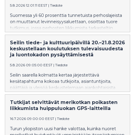
5.8.2026 12:01:11 EEST
|
Tiedote
Suomessa yli 60 prosenttia tunnetuista perhoslajeista
on muuttanut levinneisyysaluettaan, osoittaa tuore
tutkimus, jossa perhosten liikkumista tarkasteltiin
maailmanlaajuisesti.
Seilin tiede- ja kulttuuripäivillä 20.–21.8.2026
keskustellaan koulutuksen tulevaisuudesta
ja luontokadon pysäyttämisestä
5.8.2026 09:05:00 EEST
|
Tiedote
Seilin saarella kolmatta kertaa järjestettävä
kesätapahtuma kokoaa tutkijoita, asiantuntijoita,
päättäjiä ja yleisöä keskustelemaan ajankohtaisista
teemoista. Maksuttomaan tapahtumaan ovat
tervetulleita kaikki tieteestä ja Saaristomerestä
Tutkijat selvittävät merikotkan poikasten
kiinnostuneet.
liikkumista huippuluokan GPS-laitteilla
16.7.2026 09:00:00 EEST
|
Tiedote
Turun yliopiston uusi hanke valottaa, kuinka nuoret