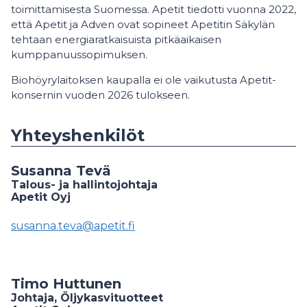
toimittamisesta Suomessa. Apetit tiedotti vuonna 2022,
että Apetit ja Adven ovat sopineet Apetitin Säkylän
tehtaan energiaratkaisuista pitkäaikaisen
kumppanuussopimuksen.
Biohöyrylaitoksen kaupalla ei ole vaikutusta Apetit-
konsernin vuoden 2026 tulokseen.
Yhteyshenkilöt
Susanna Tevä
Talous- ja hallintojohtaja
Apetit Oyj
susanna.teva@apetit.fi
Timo Huttunen
Johtaja, Öljykasvituotteet