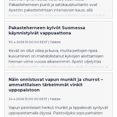
Pakasteherneen puinti ja satokausituotanto ovat
Apetitin pakastetehtaan intensiivisin kausi, sillä
herneen tie pellolta pakkaseen kestää vain noin kaksi
tuntia ja sekä puintitiimi että tehdas työskentelevät
ympäri vuorokauden. Tavoitteena on, että herneen
Pakasteherneen kylvöt Suomessa
makeus ja kovuus ovat puintihetkellä parhaimmillaan.
käynnistyivät vappuaattona
30.4.2026 13:00:00 EEST
|
Tiedote
Kevät on ollut viileä ja kuiva, mutta peltojen ripeä
kuivuminen on mahdollistanut kylvöjen aloittamisen
hieman viime vuosia aikaisemmin. Apetit viljelyttää
pakastehernettä alkaneella kasvukaudella Suomessa ja
Ruotsissa yhteensä noin 6 000 hehtaarilla.
Näin onnistuvat vapun munkit ja churrot –
ammattilaisen tärkeimmät vinkit
uppopaistoon
24.4.2026 13:00:00 EEST
|
Tiedote
Vapun perinteiset herkut munkit ja tippaleivät syntyvät
uppopaistamalla öljyssä. Paistoöljyksi sopii parhaiten