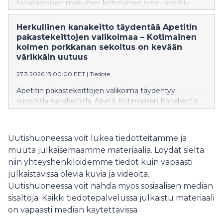
tasapainoisen makuinen kotimainen rypsi-rapsiöljy.
Apetitin kasvisruokamestari Teemu Hursti tarjoaa
vinkit, joilla saavutat maukkaan ja kuohkean
Herkullinen kanakeitto täydentää Apetitin
lopputuloksen. Vapun herkut syntyvät turvallisesti, kun
pakastekeittojen valikoimaa – Kotimainen
huomioit muutaman asian.
kolmen porkkanan sekoitus on kevään
värikkäin uutuus
27.3.2026 13:00:00 EET
|
Tiedote
Apetitin pakastekeittojen valikoima täydentyy
suositulla kanakeitolla. Apetit Kotimainen Kanakeitto
sopii makumaailmaltaan koko perheelle ja sillä on
Sydänmerkki. Apetit Kotimainen Kolmen porkkanan
sekoitus on puolestaan pakastealtaan uusi yhden
Uutishuoneessa voit lukea tiedotteitamme ja
juureksen värikäs ja monikäyttöinen sekoitus.
muuta julkaisemaamme materiaalia. Löydät sieltä
niin yhteyshenkilöidemme tiedot kuin vapaasti
julkaistavissa olevia kuvia ja videoita.
Uutishuoneessa voit nähdä myös sosiaalisen median
sisältöjä. Kaikki tiedotepalvelussa julkaistu materiaali
on vapaasti median käytettävissä.