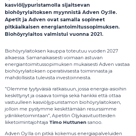
kasviöljypuristamolla sijaitsevan
biohöyrylaitoksen myynnistä Adven Oy:lle.
Apetit ja Adven ovat samalla sopineet
pitkäaikaisen energiantoimitussopimuksen.
Biohöyrylaitos valmistui vuonna 2021.
Biohöyrylaitoksen kauppa toteutuu vuoden 2027
alkaessa. Samanaikaisesti voimaan astuvan
energiantoimitussopimuksen mukaisesti Adven vastaa
biohöyrylaitoksen operatiivisesta toiminnasta ja
mahdollisista tulevista investoinneista.
”Olemme tyytyväisiä ratkaisuun, jossa energia-asioihin
keskittynyt ja osaava toimija sekä hankkii että ottaa
vastuulleen kasviöljypuristamon biohöyrylaitoksen,
jolloin me pystymme keskittämään resurssimme
ydinliiketoimintaan”, Apetitin Öljykasvituotteiden
liiketoimintajohtaja
Timo Huttunen
sanoo.
Adven Oy:lla on pitkä kokemus energiapalveluiden