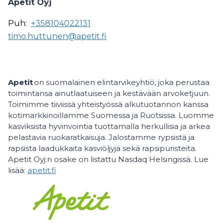
Apetit Oyj
Puh:
+358104022131
timo.huttunen@apetit.fi
Apetit
on suomalainen elintarvikeyhtiö, joka perustaa
toimintansa ainutlaatuiseen ja kestävään arvoketjuun.
Toimimme tiiviissä yhteistyössä alkutuotannon kanssa
kotimarkkinoillamme Suomessa ja Ruotsissa. Luomme
kasviksista hyvinvointia tuottamalla herkullisia ja arkea
pelastavia ruokaratkaisuja. Jalostamme rypsistä ja
rapsista laadukkaita kasviöljyjä sekä rapsipuristeita.
Apetit Oyj:n osake on listattu Nasdaq Helsingissä. Lue
lisää:
apetit.fi