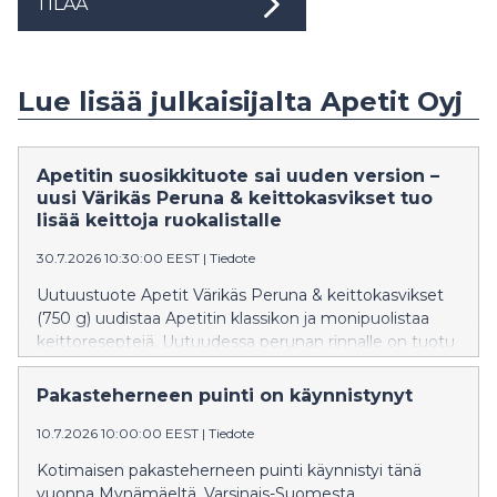
TILAA
Lue lisää julkaisijalta Apetit Oyj
Apetitin suosikkituote sai uuden version –
uusi Värikäs Peruna & keittokasvikset tuo
lisää keittoja ruokalistalle
30.7.2026 10:30:00 EEST
|
Tiedote
Uutuustuote Apetit Värikäs Peruna & keittokasvikset
(750 g) uudistaa Apetitin klassikon ja monipuolistaa
keittoreseptejä. Uutuudessa perunan rinnalle on tuotu
porkkanaa, vihreitä papuja, paprikaa ja sipulia. Lähes 20
vuotta suomalaisten arkea pelastanut Apetit
Pakasteherneen puinti on käynnistynyt
Kotimainen Peruna & keittokasvikset on jo vuosia ollut
Apetitin suosituin pakastekasvistuote.
10.7.2026 10:00:00 EEST
|
Tiedote
Kotimaisen pakasteherneen puinti käynnistyi tänä
vuonna Mynämäeltä, Varsinais-Suomesta.