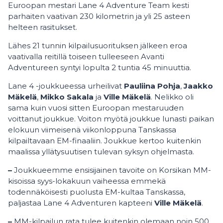
Euroopan mestari Lane 4 Adventure Team kesti
parhaiten vaativan 230 kilometrin ja yli 25 asteen
helteen rasitukset.
Lähes 21 tunnin kilpailusuorituksen jälkeen eroa
vaativalla reitillä toiseen tulleeseen Avanti
Adventureen syntyi lopulta 2 tuntia 45 minuuttia.
Lane 4 -joukkueessa urheilivat
Pauliina Pohja
,
Jaakko
Mäkelä
,
Mikko Sakala
ja
Ville Mäkelä
. Nelikko oli
sama kuin vuosi sitten Euroopan mestaruuden
voittanut joukkue. Voiton myötä joukkue lunasti paikan
elokuun viimeisenä viikonloppuna Tanskassa
kilpailtavaan EM-finaaliin. Joukkue kertoo kuitenkin
maalissa yllätysuutisen tulevan syksyn ohjelmasta.
–
Joukkueemme ensisijainen tavoite on Korsikan MM-
kisoissa syys-lokakuun vaiheessa emmekä
todennäköisesti puolusta EM-kultaa Tanskassa,
paljastaa Lane 4 Adventuren kapteeni
Ville Mäkelä
.
–
MM-kilpailun rata tulee kuitenkin olemaan noin 500