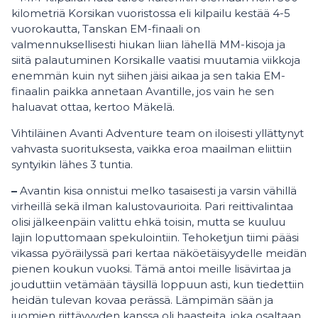
kilometriä Korsikan vuoristossa eli kilpailu kestää 4-5
vuorokautta, Tanskan EM-finaali on
valmennuksellisesti hiukan liian lähellä MM-kisoja ja
siitä palautuminen Korsikalle vaatisi muutamia viikkoja
enemmän kuin nyt siihen jäisi aikaa ja sen takia EM-
finaalin paikka annetaan Avantille, jos vain he sen
haluavat ottaa, kertoo Mäkelä.
Vihtiläinen Avanti Adventure team on iloisesti yllättynyt
vahvasta suorituksesta, vaikka eroa maailman eliittiin
syntyikin lähes 3 tuntia.
–
Avantin kisa onnistui melko tasaisesti ja varsin vähillä
virheillä sekä ilman kalustovaurioita. Pari reittivalintaa
olisi jälkeenpäin valittu ehkä toisin, mutta se kuuluu
lajin loputtomaan spekulointiin. Tehoketjun tiimi pääsi
vikassa pyöräilyssä pari kertaa näköetäisyydelle meidän
pienen koukun vuoksi. Tämä antoi meille lisävirtaa ja
jouduttiin vetämään täysillä loppuun asti, kun tiedettiin
heidän tulevan kovaa perässä. Lämpimän sään ja
juomien riittävyyden kanssa oli haasteita, joka osaltaan