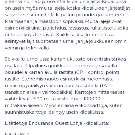
yleensä noin 90 prosenttia kilpailun ajasta. Kilpailuissa
on usein myös muita lajeja, koska kilpailuiden järjestäjät
saavat itse suunnitella kilpailun pituuden ja luonteen
kisamaahan ja maastoon sopivaksi. Muita lajeja ovat
esimerkiksi uinti, purjehdus, ratsastus, rullaluistelu sekä
erilaiset köysitehtävät. Kaikki seikkailu-urheilussa
esiintyvät lajit suoritetaan urheilijan ja joukkueen omin
voimin ja tekniikalla.
Seikkailu-urheilussa kartanlukutaito on erittäin tärkeä
osa lajia. Kilpailuissa joukkueet etenevät jokaisella
osuudella kartan avulla rastilta (CP = control point)
rastille. Etenemismuoto esimerkiksi melonnasta
maastopyöräilyyn vaihtuu huoltopisteellä (TA =
transition area = vaihtopaikka). Karttojen mittakaavat
vaihtelevat 1:500 mittaisesta jopa 1:100000
mittakaavaiseen. Myös erilaisia erikoiskarttoja, kuten
suunnistuskarttoja, esiintyy usein kilpailuissa.
Lisätietoja Endurance Quest Lohja -kilpailusta:
Harri Hollo