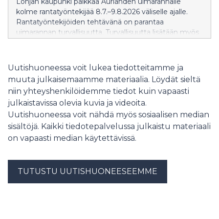
Lohjan kaupunki palkkaa Aurlahden uimarannalle
syvästi tunteisiin vetoavan sävynsä. Konsertin juontaa
kolme rantatyöntekijää 8.7.–9.8.2026 väliselle ajalle.
tunnettu näyttelijä Krista Kosonen. Liput ennakkoon
Rantatyöntekijöiden tehtävänä on parantaa
myy NetTicket. Tule ajoissa paikalle, koska klo 17
uimarannan turvallisuutta. Turvallisuutta lisätään myös
esiintyy Cellomania Ilmaiskonsertissa! Katso koko
kylteillä ja levähdysalustoilla.
festivaalin ohjelma fbtl.fi
Uutishuoneessa voit lukea tiedotteitamme ja
muuta julkaisemaamme materiaalia. Löydät sieltä
niin yhteyshenkilöidemme tiedot kuin vapaasti
julkaistavissa olevia kuvia ja videoita.
Uutishuoneessa voit nähdä myös sosiaalisen median
sisältöjä. Kaikki tiedotepalvelussa julkaistu materiaali
on vapaasti median käytettävissä.
TUTUSTU UUTISHUONEESEEMME