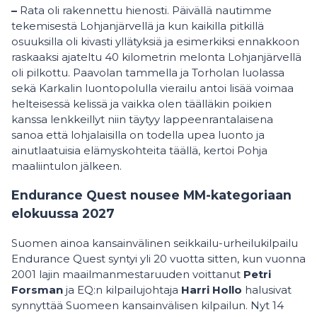
–
Rata oli rakennettu hienosti. Päivällä nautimme
tekemisestä Lohjanjärvellä ja kun kaikilla pitkillä
osuuksilla oli kivasti yllätyksiä ja esimerkiksi ennakkoon
raskaaksi ajateltu 40 kilometrin melonta Lohjanjärvellä
oli pilkottu. Paavolan tammella ja Torholan luolassa
sekä Karkalin luontopolulla vierailu antoi lisää voimaa
helteisessä kelissä ja vaikka olen täälläkin poikien
kanssa lenkkeillyt niin täytyy lappeenrantalaisena
sanoa että lohjalaisilla on todella upea luonto ja
ainutlaatuisia elämyskohteita täällä, kertoi Pohja
maaliintulon jälkeen.
Endurance Quest nousee MM-kategoriaan
elokuussa 2027
Suomen ainoa kansainvälinen seikkailu-urheilukilpailu
Endurance Quest syntyi yli 20 vuotta sitten, kun vuonna
2001 lajin maailmanmestaruuden voittanut
Petri
Forsman
ja EQ:n kilpailujohtaja
Harri Hollo
halusivat
synnyttää Suomeen kansainvälisen kilpailun. Nyt 14