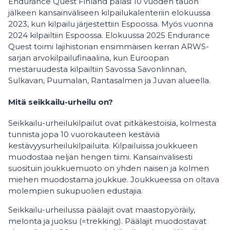
Endurance Quest Finland palasi 10 vuoden tauon
jälkeen kansainväliseen kilpailukalenteriin elokuussa
2023, kun kilpailu järjestettiin Espoossa. Myös vuonna
2024 kilpailtiin Espoossa. Elokuussa 2025 Endurance
Quest toimi lajihistorian ensimmäisen kerran ARWS-
sarjan arvokilpailufinaalina, kun Euroopan
mestaruudesta kilpailtiin Savossa Savonlinnan,
Sulkavan, Puumalan, Rantasalmen ja Juvan alueella.
Mitä seikkailu-urheilu on?
Seikkailu-urheilukilpailut ovat pitkäkestoisia, kolmesta
tunnista jopa 10 vuorokauteen kestäviä
kestävyysurheilukilpailuita. Kilpailuissa joukkueen
muodostaa neljän hengen tiimi. Kansainvälisesti
suosituin joukkuemuoto on yhden naisen ja kolmen
miehen muodostama joukkue. Joukkueessa on oltava
molempien sukupuolien edustajia.
Seikkailu-urheilussa päälajit ovat maastopyöräily,
melonta ja juoksu (=trekking). Päälajit muodostavat