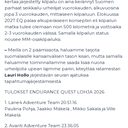
kertaa järjestetty kilpailu on aina kerännyt Suomen
parhaat seikkailu-urheilijat vuorokauden, alkuvuosina
jopa 3 vuorokauden, mittaiseen kilpailuun. Elokuussa
2027 EQ palaa alkuperäiseen konseptiin eli kilpailun
matka tulee olemaan noin 500 kilometriä ja voittoaika
2-3 vuorokauden välissä. Samalla kilpailun status
nousee MM-osakilpailuksi.
–
Meillä on 2 päämissiota, haluamme tarjota
suomalaisille kansainvälisen tason kisan, mutta samalla
haluamme toiminnallamme saada lisää nuoria
urheilijoita upean lajimme pariin, kiteyttää ratamestari
Lauri Hollo
järjestävän seuran ajatuksia
tapahtumajärjestämisestä.
TULOKSET ENDURANCE QUEST LOHJA 2026
1. Lane4 Adventure Team 20.51.16
Pauliina Pohja, Jaakko Mäkelä , Mikko Sakala ja Ville
Mäkelä
2. Avanti Adventure Team 23.36.05