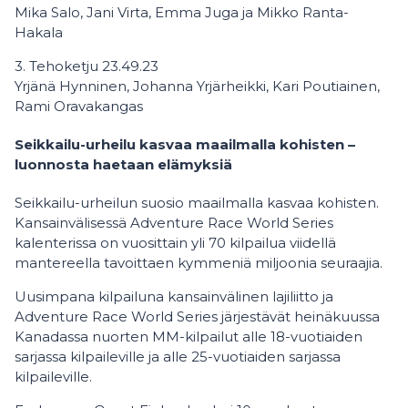
Mika Salo, Jani Virta, Emma Juga ja Mikko Ranta-
Hakala
3. Tehoketju 23.49.23
Yrjänä Hynninen, Johanna Yrjärheikki, Kari Poutiainen,
Rami Oravakangas
Seikkailu-urheilu kasvaa maailmalla kohisten –
luonnosta haetaan elämyksiä
Seikkailu-urheilun suosio maailmalla kasvaa kohisten.
Kansainvälisessä Adventure Race World Series
kalenterissa on vuosittain yli 70 kilpailua viidellä
mantereella tavoittaen kymmeniä miljoonia seuraajia.
Uusimpana kilpailuna kansainvälinen lajiliitto ja
Adventure Race World Series järjestävät heinäkuussa
Kanadassa nuorten MM-kilpailut alle 18-vuotiaiden
sarjassa kilpaileville ja alle 25-vuotiaiden sarjassa
kilpaileville.