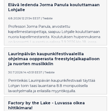
Elävä ledenda Jorma Panula kouluttamaan
Lohjalle
6.8.2026 12:21:54 EEST
|
Tiedote
Professori Jorma Panula, arvostettu
kapellimestariopettaja, saapuu Lohjalle kouluttamaan
nuoria kapellimestareita. Koulutuksen huipennuksena
on konsertti Laurentius-salissa 3.9.2026 klo 18, jossa
esitetään Beethovenin, Stravinskyn ja Haydnin teoksia.
Solistina Emil Holmström. Liput ennakkoon
Laurinpäivän kaupunkifestivaaleilla
NetTicketistä.
ohjelmaa oopperasta freestylejalkapalloon
ja nuorten musiikkiin
30.7.2026 14:43:51 EEST
|
Tiedote
Perinteikäs Laurinpäivän kaupunkifestivaali täyttää
Lohjan torin taas lauantaina 8.8 monipuolisella
lavaohjelmalla ja erilaisilla myyntikojuilla.
Factory by the Lake - Luvassa oikea
hittikimara!