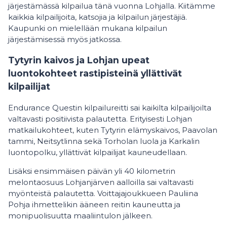
järjestämässä kilpailua tänä vuonna Lohjalla. Kiitämme
kaikkia kilpailijoita, katsojia ja kilpailun järjestäjiä.
Kaupunki on mielellään mukana kilpailun
järjestämisessä myös jatkossa.
Tytyrin kaivos ja Lohjan upeat
luontokohteet rastipisteinä yllättivät
kilpailijat
Endurance Questin kilpailureitti sai kaikilta kilpailijoilta
valtavasti positiivista palautetta. Erityisesti Lohjan
matkailukohteet, kuten Tytyrin elämyskaivos, Paavolan
tammi, Neitsytlinna sekä Torholan luola ja Karkalin
luontopolku, yllättivät kilpailijat kauneudellaan.
Lisäksi ensimmäisen päivän yli 40 kilometrin
melontaosuus Lohjanjärven aalloilla sai valtavasti
myönteistä palautetta. Voittajajoukkueen Pauliina
Pohja ihmettelikin ääneen reitin kauneutta ja
monipuolisuutta maaliintulon jälkeen.