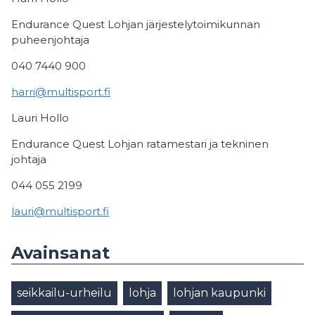
Endurance Quest Lohjan järjestelytoimikunnan
puheenjohtaja
040 7440 900
harri@multisport.fi
Lauri Hollo
Endurance Quest Lohjan ratamestari ja tekninen
johtaja
044 055 2199
lauri@multisport.fi
Avainsanat
seikkailu-urheilu
lohja
lohjan kaupunki