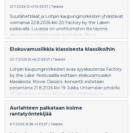
21.7.2026 12:41:14 EEST
|
Tiedote
Suurlähettiläät ja Lohjan kaupunginorkesteri yhdistävät
voimansa 22.8.2026 klo 20 Factory by the Laken
päälavalla. Luvassa on unohtumaton ilta täynnä
rakastettuja hittejä uusin sovituksin. Tämä
ainutlaatuinen konsertti kutsuu yleisön laulamaan ja
tunnelmoimaan. Liput saatavilla NetTicket.fi-sivustolla.
Elokuvamusiikkia klassisesta klassikoihin
Lisätiedot: fbtl.fi.
20.7.2026 15:46:21 EEST
|
Tiedote
Lohjan kaupunginorkesteri avaa syyskautensa Factory
by the Lake -festivaalilla esittäen elokuvamusiikin
klassikoita. Movie Classics -konsertti esitetään
perjantaina 21.8.2026 klo 19 Jukka Untamalan johdolla.
Ohjelmassa on mm. Morriconen, Williamsin ja
Zimmerin teoksia. Konsertin solistina hurmaa
multilahjakas Maria Ylipää luontevalla olemuksellaan
Aurlahteen palkataan kolme
sekä ilmaisuvoimaisella ja herkällä äänellään. Niin
rantatyöntekijää
teatterin, television, elokuvien, musikaalien kuin
6.7.2026 15:38:41 EEST
|
Tiedote
monipuolisten musiikkiprojektien koulima taiteilija
antaa jokaiseen esiintymiseensä oman, läsnä olevan ja