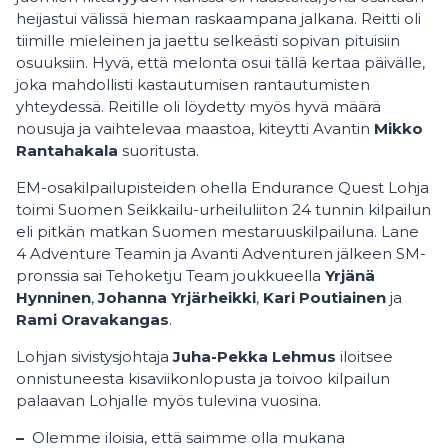
heijastui välissä hieman raskaampana jalkana. Reitti oli
tiimille mieleinen ja jaettu selkeästi sopivan pituisiin
osuuksiin. Hyvä, että melonta osui tällä kertaa päivälle,
joka mahdollisti kastautumisen rantautumisten
yhteydessä. Reitille oli löydetty myös hyvä määrä
nousuja ja vaihtelevaa maastoa, kiteytti Avantin
Mikko
Rantahakala
suoritusta.
EM-osakilpailupisteiden ohella Endurance Quest Lohja
toimi Suomen Seikkailu-urheiluliiton 24 tunnin kilpailun
eli pitkän matkan Suomen mestaruuskilpailuna. Lane
4 Adventure Teamin ja Avanti Adventuren jälkeen SM-
pronssia sai Tehoketju Team joukkueella
Yrjänä
Hynninen
,
Johanna Yrjärheikki
,
Kari Poutiainen
ja
Rami Oravakangas
.
Lohjan sivistysjohtaja
Juha-Pekka Lehmus
iloitsee
onnistuneesta kisaviikonlopusta ja toivoo kilpailun
palaavan Lohjalle myös tulevina vuosina.
–
Olemme iloisia, että saimme olla mukana